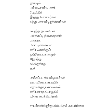
தினமும்
பன்னிரெண்டு மணி
பேருந்தில்
இறந்து போனவர்கள்
வந்து கொண்டிருக்கிறார்கள்
உறைந்த தலையென
பனிக்கட்டி நினைவுகளில்
புதைந்த
மீளா முகங்களை
எதிர் கொள்ளும்
ஒவ்வொரு கணமும்
அதிர்ந்து
நடுங்குகிறது
உடல்
மறக்கப்பட வேண்டியவர்கள்
எதாவதொரு சாயலில்
ஏதாவதொரு சாலையில்
எதிர்பாராத பொழுதில்
நம்மை கடக்கிறார்கள்
சாயல்களிலிருந்து விடுபடுதல் சுலபமில்லை