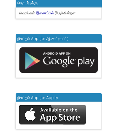
தொடர்புக்கு..
விவரங்கள்
இருக்கின்றன.
இணைப்பில்
நிசப்தம் App (for ஆண்ட்ராய்ட்)
நிசப்தம் App (for Apple)