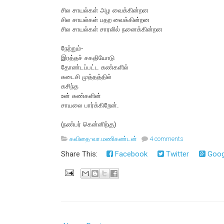
சில சாயல்கள் அழ வைக்கின்றன
சில சாயல்கள் பதற வைக்கின்றன
சில சாயல்கள் சாரலில் நனைக்கின்றன
நேற்றும்-
இரத்தச் சகதியோடு
தோண்டப்பட்ட கண்களில்
கடைசி முத்தத்தில்
கசிந்த
உன் கண்களின்
சாயலை பார்க்கிறேன்.
(நண்பர் கென்னிற்கு)
கவிதை-வா.மணிகண்டன்
4 comments
Share This:
Facebook
Twitter
Goog