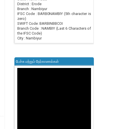
District : Erode
Branch : Nambiyur
IFSC Code : BARB0NAMBIY (5th character is
zero)
SWIFT Code: BARBINBBCOI
Branch Code : NAMBIY (Last 6 Characters of
the IFSC Code)
City : Nambiyur
பேச்சு மற்றும் நேர்காணல்கள்