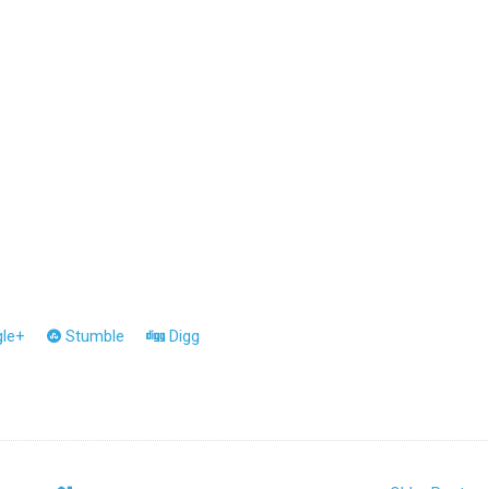
le+
Stumble
Digg