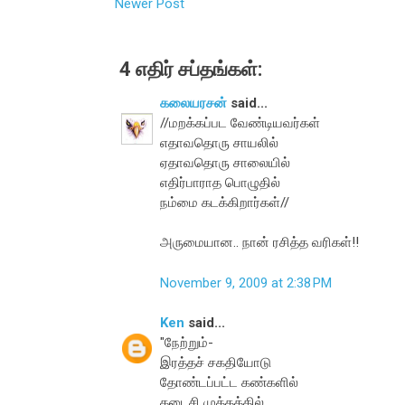
Newer Post
4 எதிர் சப்தங்கள்:
கலையரசன்
said...
//மறக்கப்பட வேண்டியவர்கள்
எதாவதொரு சாயலில்
ஏதாவதொரு சாலையில்
எதிர்பாராத பொழுதில்
நம்மை கடக்கிறார்கள்//
அருமையான.. நான் ரசித்த வரிகள்!!
November 9, 2009 at 2:38 PM
Ken
said...
"நேற்றும்-
இரத்தச் சகதியோடு
தோண்டப்பட்ட கண்களில்
கடைசி முத்தத்தில்