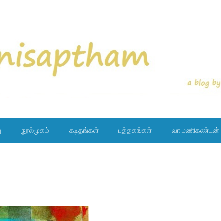
ு
நூல்முகம்
கடிதங்கள்
புத்தகங்கள்
வா.மணிகண்டன்