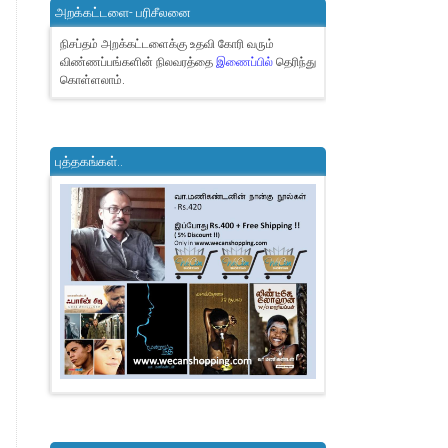
அறக்கட்டளை- பரிசீலனை
நிசப்தம் அறக்கட்டளைக்கு உதவி கோரி வரும்
விண்ணப்பங்களின் நிலவரத்தை
இணைப்பில்
தெரிந்து
கொள்ளலாம்.
புத்தகங்கள்..