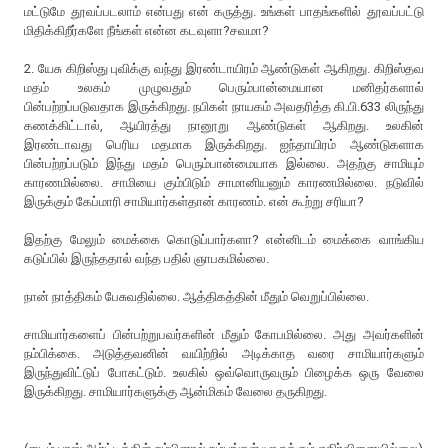
மட்டுமே தூவப்படலாம் என்பது என் கருத்து. உங்கள் பாதங்களில் தூவப்பட்டு
மிதிக்கிறீர்களே நீங்கள் என்ன கடவுளா?சவமா?
2. யேசு கிறிஸ்து புவிக்கு வந்து இரண்டாயிரம் ஆண்டுகள் ஆகிறது. கிறிஸ்தவ
மதம் உலகம் முழுவதும் பெரும்பான்மையான மனிதர்களால்
பின்பற்றப்படுவதாக இருக்கிறது. நபிகள் நாயகம் அவதரித்த கி.பி.633 லிருந்து
கணக்கிட்டால், ஆயிரத்து நானூறு ஆண்டுகள் ஆகிறது. உலகின்
இரண்டாவது பெரிய மதமாக இருக்கிறது. ஐந்தாயிரம் ஆண்டுகளாக
பின்பற்றப்படும் இந்து மதம் பெரும்பான்மையாக இல்லை. அதற்கு சாமியும்
காரணமில்லை. சாமியை கும்பிடும் சாமானியனும் காரணமில்லை. நடுவில்
இருக்கும் கேப்மாரி சாமியார்கள்தான் காரணம். என் கூற்று சரியா?
இதற்கு மேலும் மைக்கை கொடுப்பார்களா? என்னிடம் மைக்கை வாங்கிய
கடுப்பில் இருந்ததால் வந்த பதில் ஞாபகமில்லை.
நான் நாத்திகம் பேசுவதில்லை. ஆத்திகத்தின் மீதும் வெறுப்பில்லை.
சாமியார்களைப் பின்பற்றுபவர்களின் மீதும் கோபமில்லை. அது அவர்களின்
நம்பிக்கை. அடுத்தவனின் வயிற்றில் அடிக்காத வரை சாமியார்களும்
இருந்துவிட்டுப் போகட்டும். உலகில் ஒவ்வொருவரும் பிழைக்க ஒரு வேலை
இருக்கிறது. சாமியார்களுக்கு ஆன்மிகம் வேலை தருகிறது.