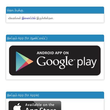
தொடர்புக்கு..
விவரங்கள்
இருக்கின்றன.
இணைப்பில்
நிசப்தம் App (for ஆண்ட்ராய்ட்)
நிசப்தம் App (for Apple)