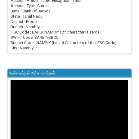
Account Holder Name: Nisaptham Trust
Account Type: Current
Bank : Bank Of Baroda
State : Tamil Nadu
District : Erode
Branch : Nambiyur
IFSC Code : BARB0NAMBIY (5th character is zero)
SWIFT Code: BARBINBBCOI
Branch Code : NAMBIY (Last 6 Characters of the IFSC Code)
City : Nambiyur
பேச்சு மற்றும் நேர்காணல்கள்