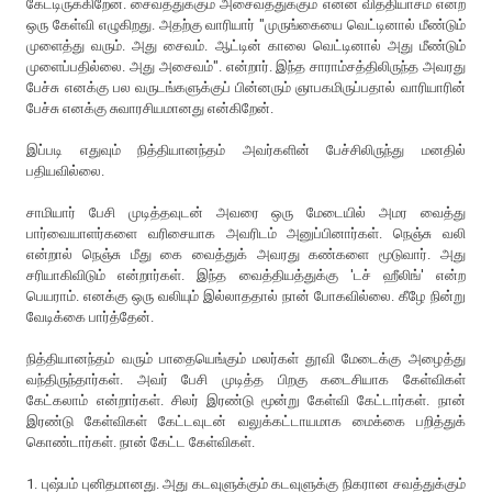
கேட்டிருக்கிறேன். சைவத்துக்கும் அசைவத்துக்கும் என்ன வித்தியாசம் என்ற
ஒரு கேள்வி எழுகிறது. அதற்கு வாரியார் "முருங்கையை வெட்டினால் மீண்டும்
முளைத்து வரும். அது சைவம். ஆட்டின் காலை வெட்டினால் அது மீண்டும்
முளைப்பதில்லை. அது அசைவம்". என்றார். இந்த சாராம்சத்திலிருந்த அவரது
பேச்சு எனக்கு பல வருடங்களுக்குப் பின்னரும் ஞாபகமிருப்பதால் வாரியாரின்
பேச்சு எனக்கு சுவாரசியமானது என்கிறேன்.
இப்படி எதுவும் நித்தியானந்தம் அவர்களின் பேச்சிலிருந்து மனதில்
பதியவில்லை.
சாமியார் பேசி முடித்தவுடன் அவரை ஒரு மேடையில் அமர வைத்து
பார்வையாளர்களை வரிசையாக அவரிடம் அனுப்பினார்கள். நெஞ்சு வலி
என்றால் நெஞ்சு மீது கை வைத்துக் அவரது கண்களை மூடுவார். அது
சரியாகிவிடும் என்றார்கள். இந்த வைத்தியத்துக்கு 'டச் ஹீலிங்' என்ற
பெயராம். எனக்கு ஒரு வலியும் இல்லாததால் நான் போகவில்லை. கீழே நின்று
வேடிக்கை பார்த்தேன்.
நித்தியானந்தம் வரும் பாதையெங்கும் மலர்கள் தூவி மேடைக்கு அழைத்து
வந்திருந்தார்கள். அவர் பேசி முடித்த பிறகு கடைசியாக கேள்விகள்
கேட்கலாம் என்றார்கள். சிலர் இரண்டு மூன்று கேள்வி கேட்டார்கள். நான்
இரண்டு கேள்விகள் கேட்டவுடன் வலுக்கட்டாயமாக மைக்கை பறித்துக்
கொண்டார்கள். நான் கேட்ட கேள்விகள்.
1. புஷ்பம் புனிதமானது. அது கடவுளுக்கும் கடவுளுக்கு நிகரான சவத்துக்கும்