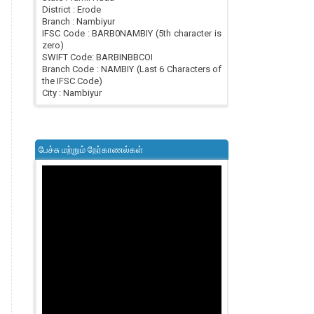
District : Erode
Branch : Nambiyur
IFSC Code : BARB0NAMBIY (5th character is
zero)
SWIFT Code: BARBINBBCOI
Branch Code : NAMBIY (Last 6 Characters of
the IFSC Code)
City : Nambiyur
பேச்சு மற்றும் நேர்காணல்கள்