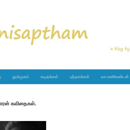
ு
நூல்முகம்
கடிதங்கள்
புத்தகங்கள்
வா.மணிகண்டன்
ுமாரன் கவிதைகள்.