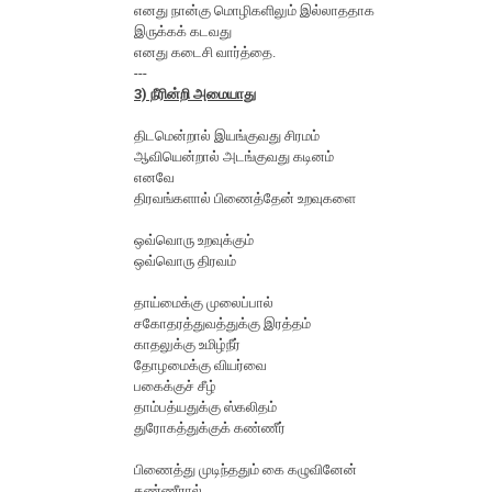
எனது நான்கு மொழிகளிலும் இல்லாததாக‌
இருக்கக் கடவது
எனது கடைசி வார்த்தை.
---
3) நீரின்றி அமையாது
திட‌மென்றால் இய‌ங்குவ‌து சிர‌ம‌ம்
ஆவியென்றால் அட‌ங்குவ‌து க‌டின‌ம்
என‌வே
திர‌வ‌ங்க‌ளால் பிணைத்தேன் உற‌வுக‌ளை
ஒவ்வொரு உற‌வுக்கும்
ஒவ்வொரு திர‌வ‌ம்
தாய்மைக்கு முலைப்பால்
ச‌கோத‌ர‌த்துவ‌த்துக்கு இர‌த்த‌ம்
காத‌லுக்கு உமிழ்நீர்
தோழ‌மைக்கு விய‌ர்வை
ப‌கைக்குச் சீழ்
தாம்ப‌த்ய‌துக்கு ஸ்க‌லித‌ம்
துரோக‌த்துக்குக் க‌ண்ணீர்
பிணைத்து முடிந்த‌தும் கை க‌ழுவினேன்
த‌ண்ணீரால்