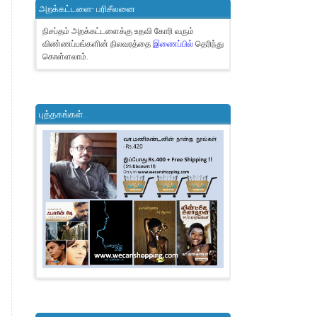
அறக்கட்டளை- பரிசீலனை
நிசப்தம் அறக்கட்டளைக்கு உதவி கோரி வரும்
விண்ணப்பங்களின் நிலவரத்தை
இணைப்பில்
தெரிந்து
கொள்ளலாம்.
புத்தகங்கள்..