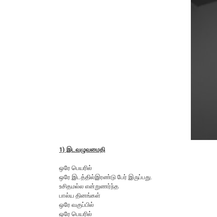
1) இடவழுவமைதி
ஒரே பெயரில்
ஒரே இடத்தில்இரண்டு பேர் இருப்பது.
உசிதமல்ல என்றுணர்ந்த‌
பால்ய தினங்கள்
ஒரே வகுப்பில்
ஒரே பெயரில்