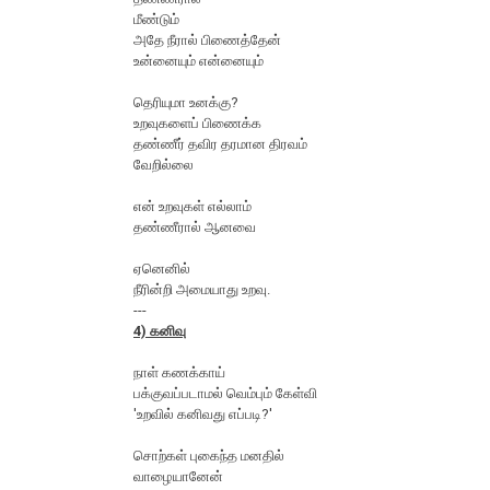
மீண்டும்
அதே நீரால் பிணைத்தேன்
உன்னையும் என்னையும்
தெரியுமா உன‌க்கு?
உற‌வுக‌ளைப் பிணைக்க‌
த‌ண்ணீர் த‌விர‌ த‌ர‌மான‌ திர‌வ‌ம்
வேறில்லை
என் உற‌வுக‌ள் எல்லாம்
தண்ணீரால் ஆன‌வை
ஏனெனில்
நீரின்றி அமையாது உற‌வு.
---
4) க‌னிவு
நாள் க‌ண‌க்காய்
ப‌க்குவ‌ப்ப‌டாம‌ல் வெம்பும் கேள்வி
'உற‌வில் க‌னிவ‌து எப்ப‌டி?'
சொற்க‌ள் புகைந்த‌ ம‌ன‌தில்
வாழையானேன்