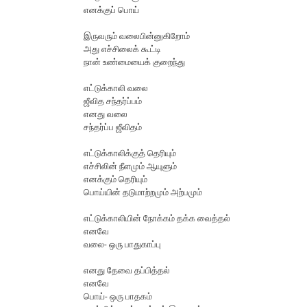
என‌க்குப் பொய்
இருவ‌ரும் வ‌லைபின்னுகிறோம்
அது எச்சிலைக் கூட்டி
நான் உண்மையைக் குறைந்து
எட்டுக்காலி வ‌லை
ஜீவித‌ ச‌ந்த‌ர்ப்ப‌ம்
என‌து வ‌லை
ச‌ந்த‌ர்ப்ப‌ ஜீவித‌ம்
எட்டுக்காலிக்குத் தெரியும்
எச்சிலின் நீள‌மும் ஆயுளும்
என‌க்கும் தெரியும்
பொய்யின் த‌டுமாற்ற‌மும் அற்ப‌மும்
எட்டுக்காலியின் நோக்க‌ம் த‌க்க‌ வைத்த‌ல்
என‌வே
வ‌லை- ஒரு பாதுகாப்பு
என‌து தேவை த‌ப்பித்த‌ல்
என‌வே
பொய்- ஒரு பாத‌க‌ம்