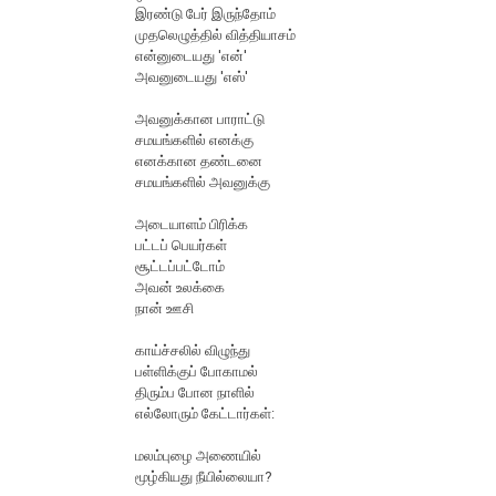
இரண்டு பேர் இருந்தோம்
முதலெழுத்தில் வித்தியாசம்
என்னுடையது 'என்'
அவனுடையது 'எஸ்'
அவனுக்கான பாராட்டு
சமயங்களில் எனக்கு
எனக்கான தண்டனை
சமயங்களில் அவனுக்கு
அடையாளம் பிரிக்க‌
பட்டப் பெயர்கள்
சூட்டப்பட்டோம்
அவன் உலக்கை
நான் ஊசி
காய்ச்சலில் விழுந்து
பள்ளிக்குப் போகாமல்
திரும்ப போன‌ நாளில்
எல்லோரும் கேட்டார்க‌ள்:
ம‌ல‌ம்புழை அணையில்
மூழ்கிய‌து நீயில்லையா?