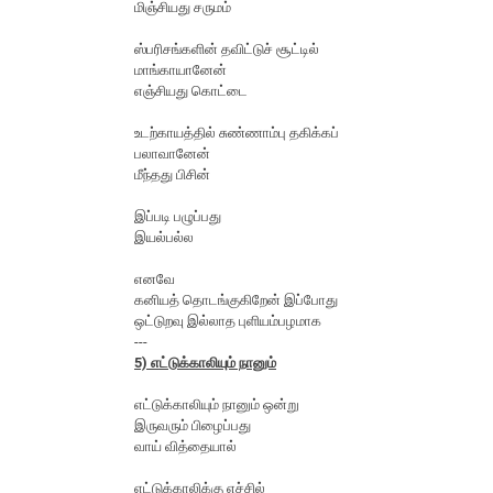
மிஞ்சிய‌து ச‌ரும‌ம்
ஸ்ப‌ரிச‌ங்க‌ளின் த‌விட்டுச் சூட்டில்
மாங்காயானேன்
எஞ்சிய‌து கொட்டை
உட‌ற்காய‌த்தில் சுண்ணாம்பு த‌கிக்க‌ப்
பலாவானேன்
மீந்த‌து பிசின்
இப்ப‌டி ப‌ழுப்ப‌து
இய‌ல்ப‌ல்ல‌
என‌வே
க‌னிய‌த் தொட‌ங்குகிறேன் இப்போது
ஒட்டுற‌வு இல்லாத‌ புளிய‌ம்பழ‌மாக‌
---
5) எட்டுக்காலியும் நானும்
எட்டுக்காலியும் நானும் ஒன்று
இருவ‌ரும் பிழைப்ப‌து
வாய் வித்தையால்
எட்டுக்காலிக்கு எச்சில்