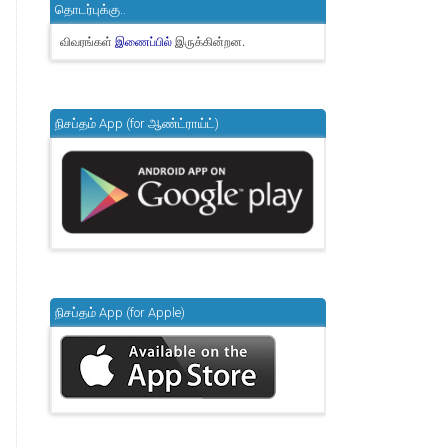
தொடர்புக்கு..
விவரங்கள்
இருக்கின்றன.
இணைப்பில்
நிசப்தம் App (for ஆண்ட்ராய்ட்)
நிசப்தம் App (for Apple)