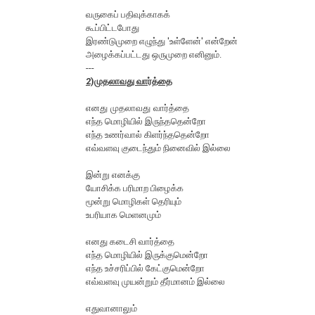
வ‌ருகைப் ப‌திவுக்காக‌க்
கூப்பிட்ட‌போது
இர‌ண்டுமுறை எழுந்து 'உள்ளேன்' என்றேன்
அழைக்க‌ப்ப‌ட்ட‌து ஒருமுறை எனினும்.
---
2)முதலாவது வார்த்தை
எனது முதலாவது வார்த்தை
எந்த மொழியில் இருந்ததென்றோ
எந்த உணர்வால் கிளர்ந்ததென்றோ
எவ்வளவு குடைந்தும் நினைவில் இல்லை
இன்று எனக்கு
யோசிக்க பரிமாற பிழைக்க‌
மூன்று மொழிகள் தெரியும்
உபரியாக மெளனமும்
எனது கடைசி வார்த்தை
எந்த மொழியில் இருக்குமென்றோ
எந்த உச்சரிப்பில் கேட்குமென்றோ
எவ்வளவு முயன்றும் தீர்மானம் இல்லை
எதுவானாலும்