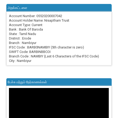
அறக்கட்டளை
Account Number: 05520200007042
Account Holder Name: Nisaptham Trust
Account Type: Current
Bank : Bank Of Baroda
State : Tamil Nadu
District : Erode
Branch : Nambiyur
IFSC Code : BARB0NAMBIY (5th character is zero)
SWIFT Code: BARBINBBCOI
Branch Code : NAMBIY (Last 6 Characters of the IFSC Code)
City : Nambiyur
பேச்சு மற்றும் நேர்காணல்கள்