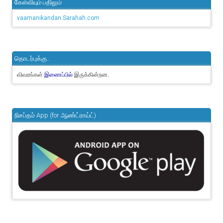
கேள்வியும் பதிலும்
vaamanikandan.Sarahah.com
தொடர்புக்கு..
விவரங்கள்
இருக்கின்றன.
இணைப்பில்
நிசப்தம் App (for ஆண்ட்ராய்ட்)