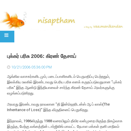
SKIP TO CONTENT
புக்கர் பரிசு 2006: கிரண் தேசாய்
10/21/2006 05:36:00 PM
ஆங்கில வாசகர்களிடமும், படைப்பாளிகளிடம் பெருமதிப்பு பெற்றதும்,
இலக்கிய உலகில் இரண்டாவது பெரிய பரிசு எனக் கருதப்படுவதுமான "புக்கர்
பரிசு" இந்த ஆண்டு இந்தியாவைச் சார்ந்த கிரண் தேசாய் அவர்களுக்கு
வழங்கப்படுகிறது.
அவரது இரண்டாவது நாவலான "தி இன்ஹெரிடன்ஸ் ஆ·ப் லாஸ்(The
Inheritance of Loss)" இந்த விருதினைப் பெறுகிறது.
இந்நாவல், 1986லிருந்து 1988 வரையிலும் தீவிர வன்முறை மிகுந்த நிகழ்வாக
இருந்த, மேற்கு வங்கத்தின் டார்ஜிலிங் மாவட்ட நேபாள மக்கள் தனி மாநிலம்