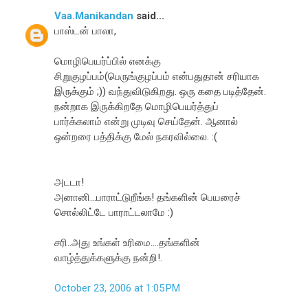
Vaa.Manikandan
said...
பாஸ்டன் பாலா,
மொழிபெய‌ர்ப்பில் எனக்கு
சிறுகுழப்பம்(பெருங்குழப்பம் என்பதுதான் ச‌ரியாக
இருக்கும் ;)) வந்துவிடுகிறது. ஒரு கதை படித்தேன்.
நன்றாக இருக்கிறதே மொழிபெய‌ர்த்துப்
பார்க்கலாம் என்று முடிவு செய்தேன். ஆனால்
ஒன்ற‌ரை பத்திக்கு மேல் நக‌ரவில்லை. :(
அடடா!
அனானி...பாராட்டுறீங்க! தங்களின் பெய‌ரைச்
சொல்லிட்டே பாராட்டலாமே :)
ச‌ரி..அது உங்கள் உரிமை....தங்களின்
வாழ்த்துக்களுக்கு நன்றி!.
October 23, 2006 at 1:05 PM