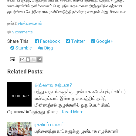
சல்மான் ருஷ்டி, அருந்ததி ராய் வரிசையில் கிரண் தேசாயும் இந்திய எழுத்து,
உலக அரங்கில் தனிக்கவனம் பெற புதிய கதவுகளை திறந்துவிடுவதற்கான
முயற்சியை வெற்றிகரமாக முன்னெடுத்திருக்கிறார் என்றால் அது மிகையல்ல.
நன்றி:
திண்ணை.காம்
9 comments
Share This:
Facebook
Twitter
Google+
Stumble
Digg
Related Posts:
அவ்வளவு கஷ்டமா?
பத்து வருடங்களுக்கு முன்பாக ஃபேஸ்புக், ட்விட்டர்
என்றெல்லாம் இல்லாத சமயத்தில் தமிழ்
மின்னஞ்சல் குழுக்களில் ஒரு பெயர் மிகப்
பிரபலமாகியிருந்தது. நிலார…
Read More
ரகசியப் பயணம்
பதினைந்து நாட்களுக்கு முன்பாக எழுத்தாளர்