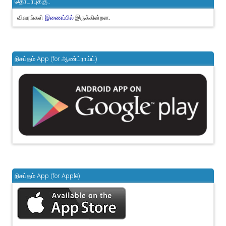
தொடர்புக்கு..
விவரங்கள்
இருக்கின்றன.
இணைப்பில்
நிசப்தம் App (for ஆண்ட்ராய்ட்)
நிசப்தம் App (for Apple)