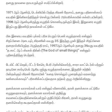
தனது நாவலை தாயாருக்குச் சமர்ப்பிக்கிறார்.
1971 ஆம் ஆண்டு, டெல்லியில் பிறந்த கிரண் தேசாய், தனது பதினான்காம்
வயதில் இங்கிலாந்திற்குச் சென்று பின்னர் அமெரிக்காவில் கல்வி பயின்றார்.
1998 ஆம் ஆண்டிலிருந்து எழுதிக் கொண்டிருக்கும் இவர், இதுவரை எழுதி
இருப்பது இரண்டு நாவல்கள் மட்டுமே.
மிக இளைய வயதில் புக்கர் பரிசு பெறும் பெண் எழுத்தாளர் என்னும்
சிறப்பினை அடையும், கிரணின் வயது 35. இதற்கு முன் இந்தச் சிறப்பினை
தனதாக்கியிருந்த அருந்ததி ராய், 1997ஆம் ஆண்டில் தனது 36வது வயதில்
"த காட் ஆ·ப் ஸ்மால் திங்ஸ் (The God of small things)" என்னும்
புதினத்திற்கு பெற்றார்.
டேவிட் மிட்ஷெல், பீட்டர் கேரெ, பேரி அன்ஸ்வொர்த், சாரா வாட்டெர்ஸ் மற்றும்
நாடினெ கார்டிமெர் ஆகிய ஐந்து எழுத்தாளர்களை, இறுதிச் சுற்றில்
பின்தள்ளும் கிரண் தேசாயின் "கதை சொல்லும் முறைக்கும் வரலாற்று
உண்மைக்காவும்" பரிசளிக்கப்படுவதாக நடுவர் குழு அறிவிக்கிறது.
தனக்கான வாசகர்கள் யார் என்னும் வினாவில், தான் தனக்காக மட்டுமே
எழுதுவதாகவும், தனக்கான வாசர்கள் குறித்து
கவலைப்படுவதில்லையென்றும் குறிப்பிடும் கிரண், தான் எழுதுவது
தனக்கென்ற சுயநலம்தான் என்கிறார்.