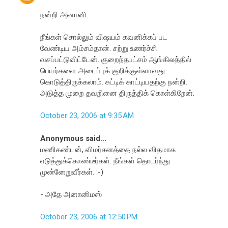
நன்றி அனானி.
நீங்கள் சொல்லும் விஷயம் கவனிக்கப் பட
வேண்டிய அம்சம்தான். சற்று உண‌ர்ச்சி
வசப்பட்டுவிட்டேன். குறைந்தபட்சம் ஆங்கிலத்தில்
பெய‌ர்களை அடைப்புக் குறிக்குள்ளாவது
கொடுத்திருக்கலாம். சுட்டிக் காட்டியதற்கு நன்றி.
அடுத்த முறை தவறினை திருத்திக் கொள்கிறேன்.
October 23, 2006 at 9:35 AM
Anonymous said...
மணிகண்டன், விமர்சனத்தை நல்ல விதமாக
எடுத்துக்கொண்டீர்கள். நீங்கள் தொடர்ந்து
முன்னேறுவீர்கள். :-)
- அதே அனானிமஸ்
October 23, 2006 at 12:50 PM