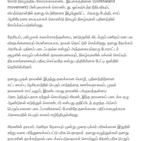
கோரி நிகழ்த்திய கோர்க்காலாண்ட் இயக்கத்தினை (Gorkhaland
movement) பின்புலமாகக் கொண்டது. ஓய்வுபெற்ற நீதிபதியும்,
விபத்தொன்றில் தனது பெற்றோரை இழந்துவிட்ட அவரது பேத்தி, சாய்
ஆகியோரை மையமாகக் கொண்டு நிகழும் நிகழ்வுகள் புதினத்தில்
கோர்க்கப்படுகின்றது.
தேசியம், பன்முகக் கலாச்சாரத்தன்மை, ஊடுருவிக் கிடக்கும் மனிதம் என பல
விஷயங்களையும் மென்மையாக, நாவல் தொட்டுச் செல்கிறது. தனது நோக்கம்
அரசியல் புதினம் படைப்பதல்ல என்றும் அத்தகையதொரு போராட்டச்
சூழலில் வாழும் மக்களின் தகவமைவையும், நிகழ்வுகளில் மக்கள் செய்யும்
தியாகங்களையும் பதிவு செய்வதே என்று பத்திரிக்கை பேட்டி ஒன்றில்
தெரிவிக்கிறார்.
தனது முதல் நாவலில் இருந்து தனக்கான மொழி, புதினத்திற்கான
கட்டமைப்பு ஆகியவற்றில் பெரும் மாற்றத்தை உணர்வதாகவும், முதல்
நாவலைக் காட்டிலும், இரண்டாவது நாவலில் பக்குவத்தன்மை
அடைந்திருப்பதாக ஏற்றுக் கொள்ளும் கிரண், இந்த நாவலைப் படைக்க ஏழு
ஆண்டுகள் எடுத்துக் கொண்டார் என்பது குறிப்பிடத் தகுந்த அம்சம்.
பெரும்பாலான படைப்பாளிகளைப் போன்றே தனக்கான பதிப்பாளருக்காக
அலைவதில் பெரும் காலம் கழிந்திருக்கிறது.
கிரணின் தாயார் அனிதா தேசாயும் மூன்று முறை புக்கர் பரிசுக்கான இறுதிச்
சுற்று வரை பரிந்துரைக்கப்பட்டு பரிசு பெறாதவர். தனது எழுத்துக்கள் தனது
தாயாரின் தாக்கத்தால் படைக்கப்படுவதாகச் சொல்லும் கிரண்,பரிசு பெறும்