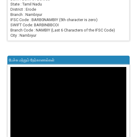
State : Tamil Nadu
District : Erode
Branch : Nambiyur
IFSC Code : BARB0NAMBIY (5th character is zero)
SWIFT Code: BARBINBBCOI
Branch Code : NAMBIY (Last 6 Characters of the IFSC Code)
City : Nambiyur
பேச்சு மற்றும் நேர்காணல்கள்