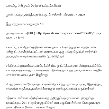
வலைப்பூ அறிமுகம் செய்தவர்:திரு.தேசிகன்
முதல் பதிவு ஆரம்பித்த நாள்,வருடம் :திங்கள், பிப்ரவரி 07, 2005
இது எத்தனையாவது பதிவு:73
இப்பதிவின் சுட்டி(URL): http://pesalaam.blogspot.com/2006/05/blog-
post_25.html
வலைப்பூ ஏன் ஆரம்பித்தீர்கள்: கவிதையை விமர்சித்து நான் எழுதிய சில
பின்னூட்டங்கள் நீக்கப்பட்டன. எனக்கென ஒரு பதிவு இருப்பின் சுதந்திரம்
இருக்கும் என்னும் எண்ணத்தில் ஆரம்பித்தேன்.
சந்தித்த அனுபவங்கள்:ஆரம்பத்தில் மிக முரட்டுத்தனமாக பின்னூட்டமிட்டும்,
எனக்கு வந்த பின்னூட்டங்களுக்கு பதிலளித்தும் வந்த நான், என்னை மாற்றிக்
கொள்ள வேண்டியதாக இருந்தது.
பெற்ற நண்பர்கள்:நிறைய நண்பர்கள் தொடர்ந்து உற்சாகமூட்டியும், ஆதரித்தும்,
தங்களின் கருத்தை தயக்கமில்லாமலும் எனக்கு சொல்லி வருகிறார்கள்.
கற்றவை: என்னை பற்றியும் கவிதை குறித்தும் முழுமையான புரிதலுக்கு
உதவுகிறது.ஏதொ நானும் எழுதுகிறேன் என எழுதினால் நிலை பெற முடியாது.
நல்ல பதிவுகள் நிச்சயம் கவனம் பெறும்.