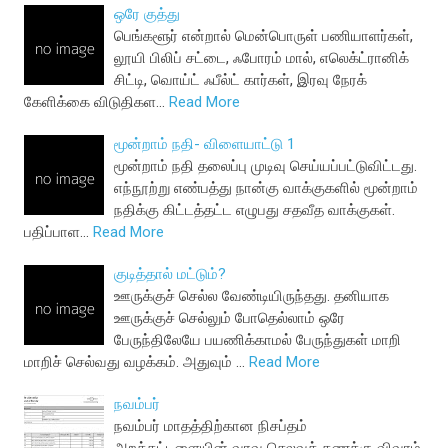
ஒரே குத்து
பெங்களூர் என்றால் மென்பொருள் பணியாளர்கள்,
லூயி பிலிப் சட்டை, ஃபோரம் மால், எலெக்ட்ரானிக்
சிட்டி, வொய்ட் ஃபீல்ட் கார்கள், இரவு நேரக்
கேளிக்கை விடுதிகள…
Read More
மூன்றாம் நதி- விளையாட்டு 1
மூன்றாம் நதி தலைப்பு முடிவு செய்யப்பட்டுவிட்டது.
எந்நூற்று எண்பத்து நான்கு வாக்குகளில் மூன்றாம்
நதிக்கு கிட்டத்தட்ட எழுபது சதவீத வாக்குகள்.
பதிப்பாள…
Read More
குடித்தால் மட்டும்?
ஊருக்குச் செல்ல வேண்டியிருந்தது. தனியாக
ஊருக்குச் செல்லும் போதெல்லாம் ஒரே
பேருந்திலேயே பயணிக்காமல் பேருந்துகள் மாறி
மாறிச் செல்வது வழக்கம். அதுவும் …
Read More
நவம்பர்
நவம்பர் மாதத்திற்கான நிசப்தம்