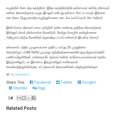
எழுத்தில் கிடைத்த சுதந்திரம்: இந்த சுதந்திரத்தில் நன்மையும் உண்டு, தீமையும்
உண்டு. நினைத்ததை எழுத இயலும் என்பது நன்மை. கேட்க யாரும் இல்லை
என தொடர்ந்து தரமற்ற எழுத்துக்களை படைக்க வாய்ப்புகள் மிக அதிகம்.
இனி செய்ய நினைப்பவை: தமிழின் நவீன கவிதை குறித்த விவாதத்தை
இன்னும் மிகத் தீவிரமாக்க வேண்டும். வேற்று மொழிக் கவிஞர்களை
அறிமுகப்படுத்த வேண்டும்.(குறைந்த பட்சம் என்னால் இயன்ற அளவு)
உங்களைப் பற்றிய முழுமையான குறிப்பு: வய்து 25. முதுநிலை
தொழில்நுட்பம்(M.Tech) முடித்து ஆந்திரத்தலைநகரில் ஒரு நிறுவனத்தில்
பணியாற்றுகிறேன். கவிதையில் ஆர்வம் உண்டு. உயிர்மை,காலச்சுவடு ஆகிய
இதழ்களிலும், பல இணைய இதழ்களிலும் கவிதைகள்
வெளிவந்திருக்கின்றன. கட்டுரைகள் தினமணியில் வந்திருக்கின்றன.
No comments
Share This:
Facebook
Twitter
Google+
Stumble
Digg
Related Posts: