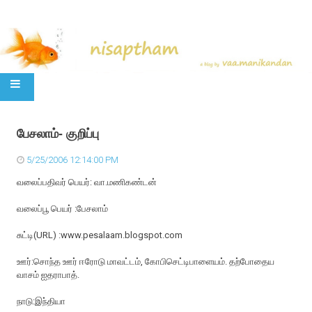
SKIP TO CONTENT
பேசலாம்- குறிப்பு
5/25/2006 12:14:00 PM
வலைப்பதிவர் பெயர்: வா.மணிகண்டன்
வலைப்பூ பெயர் :பேசலாம்
சுட்டி(URL) :www.pesalaam.blogspot.com
ஊர்:சொந்த ஊர் ஈரோடு மாவட்டம், கோபிசெட்டிபாளையம். தற்போதைய
வாசம் ஐதராபாத்.
நாடு:இந்தியா