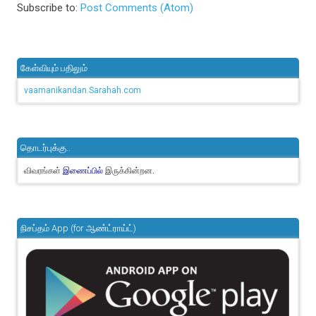
Subscribe to:
Post Comments (Atom)
கேள்வியும் பதிலும்
vaamanikandan.Sarahah.com
தொடர்புக்கு..
விவரங்கள்
இருக்கின்றன.
இணைப்பில்
நிசப்தம் App (for ஆண்ட்ராய்ட்)