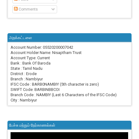
Comments
அறக்கட்டளை
Account Number: 05520200007042
Account Holder Name: Nisaptham Trust
Account Type: Current
Bank : Bank Of Baroda
State : Tamil Nadu
District : Erode
Branch : Nambiyur
IFSC Code : BARB0NAMBIY (5th character is zero)
SWIFT Code: BARBINBBCOI
Branch Code : NAMBIY (Last 6 Characters of the IFSC Code)
City : Nambiyur
பேச்சு மற்றும் நேர்காணல்கள்