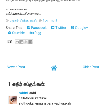
ஒன்றினை வேறொரு வடிவத்தில் நிறைவேற்றிக் கொள்ளலாம்.
வா.மணிகண்டன்.
நன்றி:www.tamiloviam.com
சமூகம்
,
சினிமா
,
பத்தி
1 comment
Share This:
Facebook
Twitter
Google+
Stumble
Digg
Newer Post
Older Post
1 எதிர் சப்தங்கள்:
rahini
said...
nallathoru katturai.
eluthugkal ennum pala vadivagkalil