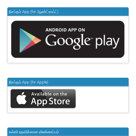
நிசப்தம் App (for ஆண்ட்ராய்ட்)
நிசப்தம் App (for Apple)
கல்வி உதவிக்கான விண்ணப்பம்