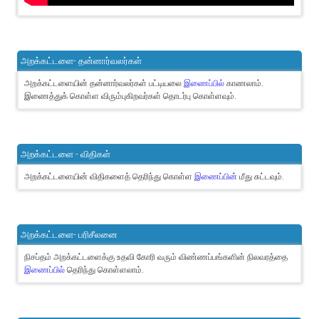
அறக்கட்டளை- தன்னார்வலர்கள்
அறக்கட்டளையின் தன்னார்வலர்கள் பட்டியலை
இணைப்பில்
காணலாம்.
இணைத்துக் கொள்ள விரும்புகிறவர்கள் தொடர்பு கொள்ளவும்.
அறக்கட்டளை - விதிகள்
அறக்கட்டளையின் விதிகளைத் தெரிந்து கொள்ள
இணைப்பின்
மீது சுட்டவும்.
அறக்கட்டளை- பரிசீலனை
நிசப்தம் அறக்கட்டளைக்கு உதவி கோரி வரும் விண்ணப்பங்களின் நிலவரத்தை
இணைப்பில்
தெரிந்து கொள்ளலாம்.