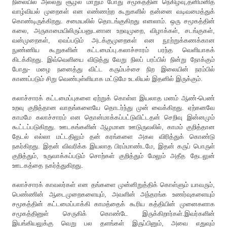
நிலையில் அல்லது சூழல் மாறும் போது சமூகத்தின் நெகிழ்வு,தனிமனித
வாழ்வியல் முறைகள் என எண்ணற்ற கூறுகளில் தன்னை வடிவமைத்துக்
கொண்டிருக்கிறது. சமையலில் தொடங்குகிறது எனலாம். ஒரு சமூகத்தின்
கலை, அருகாமையிலிருப்பனுடனான உறவுமுறை, விழாக்கள், சடங்குகள்,
வன்முறைகள், ஏவப்படும் அடக்குமுறைகள் என நூற்றுக்கணக்கான
நுண்ணிய கூறுகளின் கட்டமைப்பு.கலாச்சாரம் பரந்த வெளியாகக்
கிடக்கிறது. இவ்வெளியை விடுத்து வேறு நிலப் பரப்பில் நின்று நோக்கும்
போது- மழை நனைத்து விட்ட கரும்பச்சை நிற இலையின் நரம்பில்
காணப்படும் சிறு வெண்புள்ளியாக மட்டுமே உடலியல் இதனில் இருக்கும்.
கலாச்சாரக் கட்டமைப்புகளை ஏற்றுக் கொள்ள இயலாத மனம் ஆண்-பெண்
உறவு குறித்தான வாதங்களையே தொடர்ந்து முன் வைக்கிறது. ஏற்கனவே
காமமே கலாச்சாரம் என தொன்மாக்கப்பட்டுவிட்டதன் செறிவு இன்னமும்
கூட்டப்படுகிறது. ஊடகங்களின் ஆழமான ஊடுருவலில், காமம் குறித்தான
தேடல் எல்லா மட்டதிலும் தன் கரங்களை அகல விரித்துக் கொண்டு
நகர்கிறது. இதன் விவரிக்க இயலாத பிரம்மாண்டமே, இதன் கருப் பொருள்
குறித்தும், உருவாக்கப்படும் சொற்கள் குறித்தும் மேலும் அதீத தேடலுன்
ஊடகத்தை நகர்த்துகிறது.
கலாச்சாரக் காவலர்கள் என தங்களை முன்னிறுத்திக் கொள்ளும் யாவரும்,
பெண்ணின் ஆடைமுறைகளையும், அவளின் அந்தரங்க உணர்வுகளையும்
சமூகத்தின் கட்டமைப்பாக்கி காமத்தைக் கூரிய கத்தியின் முனைகளாக
சமூகத்தினுள் செருகிக் கொண்டே இருக்கிறார்கள்.இவர்களின்
இயங்கியலுக்கு வெறு பல தளங்கள் இருப்பினும், அவை எதுவும்