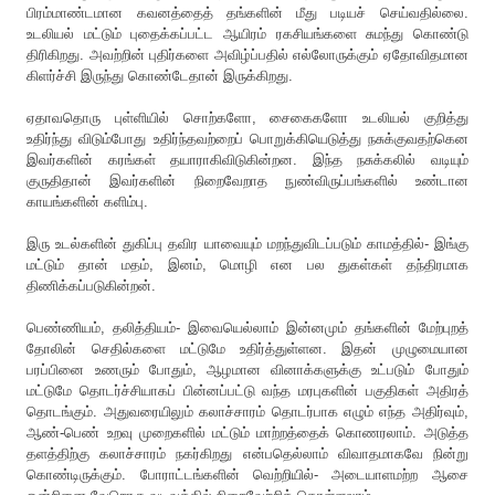
பிரம்மாண்டமான கவனத்தைத் தங்களின் மீது படியச் செய்வதில்லை.
உடலியல் மட்டும் புதைக்கப்பட்ட ஆயிரம் ரகசியங்களை சுமந்து கொண்டு
திரிகிறது. அவற்றின் புதிர்களை அவிழ்ப்பதில் எல்லோருக்கும் ஏதோவிதமான
கிளர்ச்சி இருந்து கொண்டேதான் இருக்கிறது.
ஏதாவதொரு புள்ளியில் சொற்களோ, சைகைகளோ உடலியல் குறித்து
உதிர்ந்து விடும்போது உதிர்ந்தவற்றைப் பொறுக்கியெடுத்து நசுக்குவதற்கென
இவர்களின் கரங்கள் தயாராகிவிடுகின்றன. இந்த நசுக்கலில் வடியும்
குருதிதான் இவர்களின் நிறைவேறாத நுண்விருப்பங்களில் உண்டான
காயங்களின் களிம்பு.
இரு உடல்களின் துகிப்பு தவிர யாவையும் மறந்துவிடப்படும் காமத்தில்- இங்கு
மட்டும் தான் மதம், இனம், மொழி என பல துகள்கள் தந்திரமாக
திணிக்கப்படுகின்றன்.
பெண்ணியம், தலித்தியம்- இவையெல்லாம் இன்னமும் தங்களின் மேற்புறத்
தோலின் செதில்களை மட்டுமே உதிர்த்துள்ளன. இதன் முழுமையான
பரப்பினை உணரும் போதும், ஆழமான வினாக்களுக்கு உட்படும் போதும்
மட்டுமே தொடர்ச்சியாகப் பின்னப்பட்டு வந்த மரபுகளின் பகுதிகள் அதிரத்
தொடங்கும். அதுவரையிலும் கலாச்சாரம் தொடர்பாக எழும் எந்த அதிர்வும்,
ஆண்-பெண் உறவு முறைகளில் மட்டும் மாற்றத்தைக் கொணரலாம். அடுத்த
தளத்திற்கு கலாச்சாரம் நகர்கிறது என்பதெல்லாம் விவாதமாகவே நின்று
கொண்டிருக்கும். போராட்டங்களின் வெற்றியில்- அடையாளமற்ற ஆசை