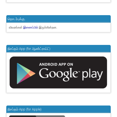
தொடர்புக்கு..
விவரங்கள்
இருக்கின்றன.
இணைப்பில்
நிசப்தம் App (for ஆண்ட்ராய்ட்)
நிசப்தம் App (for Apple)