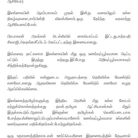
ஆசிரியர்).
இலங்கையின் ஆரம்பகாலம் முதல் இன்று வரையிலும் உள்ள
நிகழ்வுகளை,சார்பின்றி விளக்கினார்.ஒரு தேர்ந்த வரலாற்று
ஆசிரியரைப்போல்.
பிரபாகரன் அவர்கள் டெல்லியில் கையொப்பம் இட்டது,சத்ரபதி
சிவாஜி,அவுரங்கசீப்பிடம் அகப்பட்டதற்கு இணையானது.
இவ்வளவு நாட்களாக இலங்கையின் மீது ஒரு உணர்வுப்பூர்வமான பிடிப்பு
மட்டும் இருந்து வந்தது.இப்போது அறிவுப்பூர்வமாகவும்
சிந்திக்கத்தோன்றுகிறது.
இந்தப் பதிவில் என்னுடைய அநுதாபத்தை தெரிவிக்க வேண்டும்
எனவோ,எனது ஆதரவினை தெரிவிக்க வேண்டும் எனவோ எழுத
ஆரம்பிக்கவில்லை.
இலங்கைத்தமிழர்களுக்கு இந்திய அரசின் மீது உள்ள கோபம்
ஏற்றுக்கொள்ளத்தக்கது தான்.தமிழக ஆட்சியாளர்கள் மீதும்
இருக்ககூடும்.ஆனால் இங்குள்ள தமிழர்கள் வெளிப்படையாக
பேசத்தயங்கினாலும்,பெரும்பான்மையானோர் உணர்வுப்பூர்வமாக உங்களின்
உணர்வுகளை மதிக்கிறார்கள்.போற்றுகிறார்கள்.
ஒரு உதாரணத்திற்காக.என் ஊர்ப்பெயரினை இநணையத்தில் தேடினால்