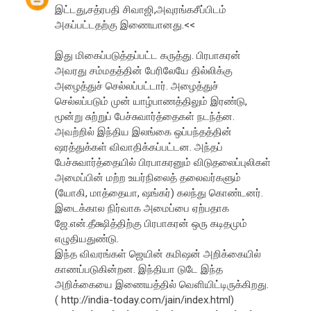
இட்டது,சத்ரபதி சிவாஜி,அவுரங்கசீப்பிடம்
அகப்பட்டதற்கு இணையானது.<<
இது மிகைப்படுத்தப்பட்ட கருத்து. பிரபாகரன்
அவரது சம்மதத்தின் பேரிலேயே தில்லிக்கு
அழைத்துச் செல்லப்பட்டார். அழைத்துச்
செல்லப்படும் முன் யாழ்பாணத்திலும் இரண்டு,
மூன்று சுற்றுப் பேச்சுவார்த்தைகள் நடந்த்ன.
அவற்றில் இந்திய இலங்கை ஒப்பந்தத்தின்
ஷரத்துக்கள் விவாதிக்கப்பட்டன. அந்தப்
பேச்சுவார்த்தையில் பிரபாகரனும் விடுதலைப்புலிகள்
அமைப்பின் மற்ற உயர்நிலைத் தலைவர்களும்
(யோகி, மாத்தையா, ஷங்கர்) கலந்து கொண்டனர்.
இடைக்கால நிர்வாக அமைப்பை ஏற்பதாக
ஜே.என்.தீக்ஷித்திற்கு பிரபாகரன் ஒரு கடிதமும்
எழுதியதுண்டு.
இந்த விவரங்கள் ஜெயின் கமிஷன் அறிக்கையில்
காணப்படுகின்றன. இந்தியா டுடே இந்த
அறிக்கையை இணையத்தில் வெளியிட்டிருக்கிறது.
( http://india-today.com/jain/index.html)