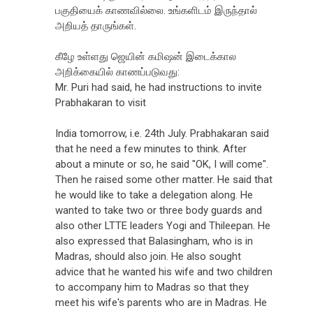
பகுதியைக் காணவில்லை. உங்களிடம் இருந்தால்
அறியத் தாருங்கள்.
கீழே உள்ளது ஜெயின் கமிஷன் இடைக்கால
அறிக்கையில் காணப்படுவது:
Mr. Puri had said, he had instructions to invite
Prabhakaran to visit
India tomorrow, i.e. 24th July. Prabhakaran said
that he need a few minutes to think. After
about a minute or so, he said "OK, I will come".
Then he raised some other matter. He said that
he would like to take a delegation along. He
wanted to take two or three body guards and
also other LTTE leaders Yogi and Thileepan. He
also expressed that Balasingham, who is in
Madras, should also join. He also sought
advice that he wanted his wife and two children
to accompany him to Madras so that they
meet his wife's parents who are in Madras. He