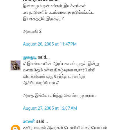
இன்னமும் ஏன் உங்கள் இயக்கங்கள்
பல நாடுகளில் பயங்கரவாத தடுக்கப்பட்ட
இயக்கத்தில் இருக்கு ?
அனானி 2
August 26, 2005 at 11:47 PM
முகமூடி
said...
// இலங்கையின் ஆரம்பகாலம் முதல் இன்று
வரையிலும் உள்ள நிகழ்வுகளை,சார்பின்றி
விளக்கினார்.ஒரு தேர்ந்த வரலாற்று
ஆசிரியரைப்போல் //
அதை இங்கே பகிர்ந்து கொள்ள முடியுமா..
August 27, 2005 at 12:07 AM
மாலன்
said...
>>பிரபாகரன் அவர்கள் டெல்லியில் கையொப்பம்