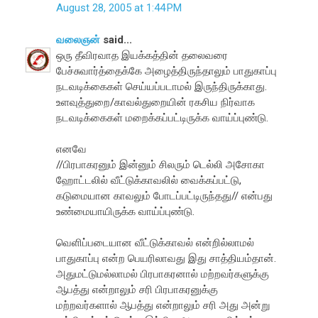
August 28, 2005 at 1:44 PM
வலைஞன்
said...
ஒரு தீவிரவாத இயக்கத்தின் தலைவரை
பேச்சுவார்த்தைக்கே அழைத்திருந்தாலும் பாதுகாப்பு
நடவடிக்கைகள் செய்யப்படாமல் இருந்திருக்காது.
உளவுத்துறை/காவல்துறையின் ரகசிய நிர்வாக
நடவடிக்கைகள் மறைக்கப்பட்டிருக்க வாய்ப்புண்டு.
எனவே
//பிரபாகரனும் இன்னும் சிலரும் டெல்லி அசோகா
ஹோட்டலில் வீட்டுக்காவலில் வைக்கப்பட்டு,
கடுமையான காவலும் போடப்பட்டிருந்தது// என்பது
உண்மையாயிருக்க வாய்ப்புண்டு.
வெளிப்படையான வீட்டுக்காவல் என்றில்லாமல்
பாதுகாப்பு என்ற பெயரிலாவது இது சாத்தியம்தான்.
அதுமட்டுமல்லாமல் பிரபாகரனால் மற்றவர்களுக்கு
ஆபத்து என்றாலும் சரி பிரபாகரனுக்கு
மற்றவர்களால் ஆபத்து என்றாலும் சரி அது அன்று