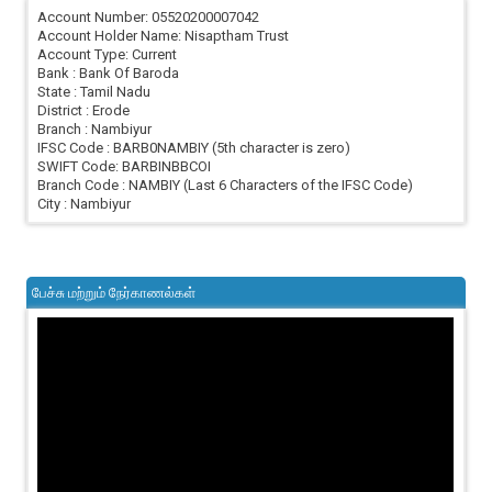
Account Number: 05520200007042
Account Holder Name: Nisaptham Trust
Account Type: Current
Bank : Bank Of Baroda
State : Tamil Nadu
District : Erode
Branch : Nambiyur
IFSC Code : BARB0NAMBIY (5th character is zero)
SWIFT Code: BARBINBBCOI
Branch Code : NAMBIY (Last 6 Characters of the IFSC Code)
City : Nambiyur
பேச்சு மற்றும் நேர்காணல்கள்