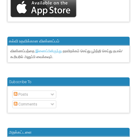
கல்வி உதவிக்கான விண்ணப்பம்
விண்ணப்பத்தை
தரவிறக்கம் செய்து பூர்த்தி செய்து தபால்/
இணைப்பிலிருந்து
கூரியரில் அனுப்பி வைக்கவும்.
Subscribe To
Posts
Comments
அறக்கட்டளை