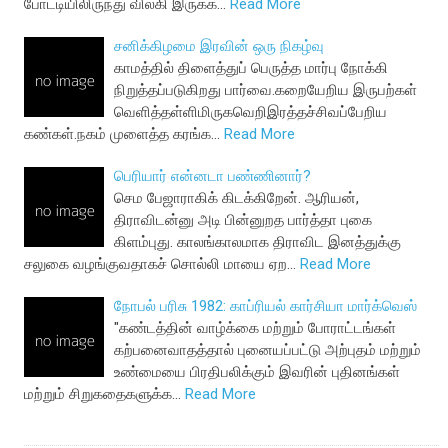
போட்டியிலிருந்து விலகி இருக்க…
Read More
சனிக்கிழமை இரவின் ஒரு நிகழ்வு
காமத்தில் திளைத்துப் பெருத்த மார்பு நோக்கி
நிறுத்தப்படுகிறது பார்வை.கறையேறிய இருபற்கள்
வெளித்தள்ளிமிருகவெறிஇரத்தச்சிவப்பேறிய
கண்கள்.நகம் முளைத்த கரங்க…
Read More
பெரியார் என்னடா பண்ணினார்?
செம பேஜாராகிக் கிடக்கிறேன். ஆரியன்,
திராவிடன்னு அடி பின்னுறத பார்த்தா புகை
கிளம்புது. காலங்காலமாக திராவிட இனத்துக்கு
சலுகை வழங்குவதாகச் சொல்லி மாயை ஏற…
Read More
நோபல் பரிசு 1982: காப்ரியல் கார்சியா மார்க்வெஸ்
"கண்டத்தின் வாழ்க்கை மற்றும் போராட்டங்கள்
கற்பனைவாதத்தால் புனையப்பட்டு அற்புதம் மற்றும்
உண்மையை பிரதிபலிக்கும் இவரின் புதினங்கள்
மற்றும் சிறுகதைகளுக்க…
Read More