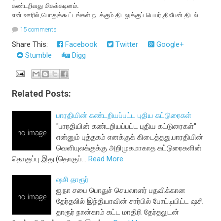
கண்டறிவது மிகக்கடினம்.
என் ஊரில்,பொதுக்கூட்டங்கள் நடக்கும் திடலுக்குப் பெயர்,திலீபன் திடல்.
15 comments
Share This:
Facebook
Twitter
Google+
Stumble
Digg
Related Posts:
பாரதியின் கண்டறியப்பட்ட புதிய கட்டுரைகள்
"பாரதியின் கண்டறியப்பட்ட புதிய கட்டுரைகள்"
என்னும் புத்தகம் எனக்குக் கிடைத்தது.பாரதியின்
வெளியுலக்குக்கு அறிமுகமாகாத கட்டுரைகளின்
தொகுப்பு இது.(தொகுப்…
Read More
ஷசி தாரூர்
ஐ.நா சபை பொதுச் செயலாளர் பதவிக்கான
தேர்தலில் இந்தியாவின் சார்பில் போட்டியிட்ட ஷசி
தாரூர் நான்காம் கட்ட மாதிரி தேர்தலுடன்