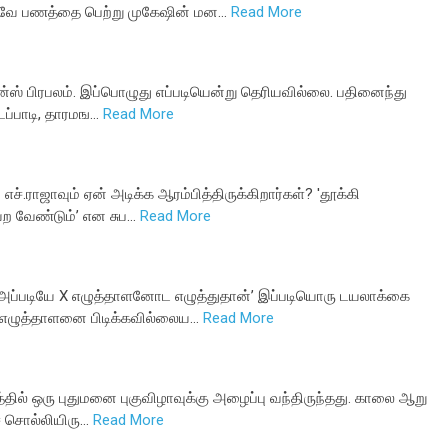
யாகவே பணத்தை பெற்று முகேஷின் மன…
Read More
 டான்ஸ் பிரபலம். இப்பொழுது எப்படியென்று தெரியவில்லை. பதினைந்து
எடப்பாடி, தாரமங…
Read More
்.ராஜாவும் ஏன் அடிக்க ஆரம்பித்திருக்கிறார்கள்? 'தூக்கி
ற வேண்டும்’ என சுப…
Read More
 அப்படியே X எழுத்தாளனோட எழுத்துதான்’ இப்படியொரு டயலாக்கை
ு எழுத்தாளனை பிடிக்கவில்லைய…
Read More
்கத்தில் ஒரு புதுமனை புகுவிழாவுக்கு அழைப்பு வந்திருந்தது. காலை ஆறு
் சொல்லியிரு…
Read More