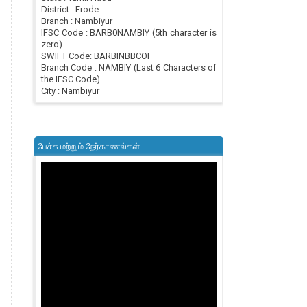
District : Erode
Branch : Nambiyur
IFSC Code : BARB0NAMBIY (5th character is
zero)
SWIFT Code: BARBINBBCOI
Branch Code : NAMBIY (Last 6 Characters of
the IFSC Code)
City : Nambiyur
பேச்சு மற்றும் நேர்காணல்கள்