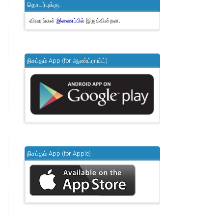
தொடர்புக்கு..
விவரங்கள்
இருக்கின்றன.
இணைப்பில்
நிசப்தம் App (for ஆண்ட்ராய்ட்)
நிசப்தம் App (for Apple)