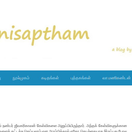
ு
நூல்முகம்
கடிதங்கள்
புத்தகங்கள்
வா.மணிகண்டன்
ல் நண்பர் ஜீவகரிகாலன் கேள்விகளை அனுப்பியிருந்தார். அந்தக் கேள்விகளுக்கான
ில்களைத் தட்டச்சு செய்யலாம் என ஆரம்பித்தால் ஏதோ செயற்கையாக இருப்பது போல