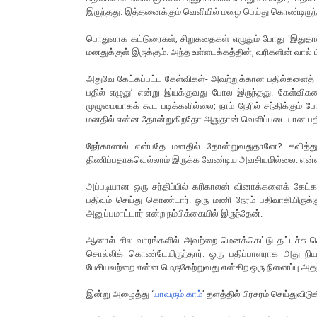
இருந்தது. இத்தனைக்கும் வெளியில் மழை பெய்து கொண்டிர
பொதுவாக கட்டுரைகள், சிறுகதைகள் எழுதும் போது ‘இதுதான் 
மனதுக்குள் இருக்கும். அந்த உள்ளடக்கத்தின், வரிகளின் வால்
அதுவே கேட்கப்பட்ட கேள்விகள்- அவற்றுக்கான பதில்களைத் த
பதில் எழுது’ என்று இயக்குவது போல இருந்தது. கேள்வ
முழுமையாகக் கூட படிக்கவில்லை; நாம் நேரில் சந்திக்கும்
மனதில் என்ன தோன்றுகிறதோ அதுதான் வெளிப்படையான பதிலாக 
நேர்காணல் என்பதே மனதில் தோன்றுவதுதானே? கவித்துவ
திணிப்பதாகவெல்லாம் இருக்க வேண்டிய அவசியமில்லை. என்
அப்படியான ஒரு சந்திப்பில் கரிகாலன் வினாக்களைக் கே
பதிவும் செய்து கொண்டார். ஒரு மணி நேரம் பதிவாகியிருக்கு
அனுப்பமாட்டார் என்ற நம்பிக்கையில் இருந்தேன்.
ஆனால் சில வாரங்களில் அவற்றை மெனக்கெட்டு தட்டச்சு ச
சொல்லிக் கொண்டேயிருந்தார். ஒரு பதிப்பாளராக அது ந
பேசியவற்றை என்ன மெருகேற்றுவது என்கிற ஒரு நினைப்பு 
இன்று அழைத்து ‘
யாவரும்.காம்
’ தளத்தில் பிரசுரம் செய்துவிடு