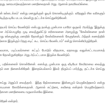
ுந்தது. உரையாடுவதற்கான மனநிலைதான் அது. ஆனால் நகரவேயில்லை.
உள்ளடக்கம்’ என்று மனதுக்குள் ஓடிக் கொண்டிருக்கும். ஏதேனும் சில வரிகளும்
 பிடித்தபடியே மடமடவென்று தட்டச்சு செய்துவிடுவேன்.
யார் செய்ய வேண்டும் என்பது நமக்கு முன்பாக யாரோ ஒருவர் அமர்ந்து ‘இதுக்கு
ிகளை அப்பொழுதே மூடி வைத்துவிட்டு கரிகாலனை அழைத்து “கேள்விகளை நான்
 போது உங்களுக்கு மனதில் தோன்றும் கேள்விகளைக் கேளுங்கள்; அந்தக் கணத்தில்
இருக்கும் பிறகு எடிட் கூட செய்ய வேண்டாம்” என்று சொல்லியிருந்தேன்.
மாக, படிப்பவர்களை கட்டிப் போடும் விதமாக, ஏதாவது வலுக்கட்டாயமாகத்
ன தோன்றுகிறதோ அது அப்பட்டமாக இருக்க வேண்டும்.
ட்க, பதில்களைச் சொன்னேன். எனக்கு முன்பாக ஒரு வீடியோ கேமிராவை வைத்து
ம் என நினைக்கிறேன். இதையெல்லாம் இவர் திரும்பப் பார்த்து, தட்டச்சு செய்து
ெய்து அனுப்பி வைத்தார். இந்த நேர்காணலை இன்னமும் மெருகேற்றலாம் என்று
ியாயமான கோரிக்கைதான். ஆனால் கட்டுரை, கவிதை என்றால் மெருகேற்றலாம்.
அதற்கான மனநிலையை உருவாக்கவே இல்லை.
கிறேன் என்றார்.