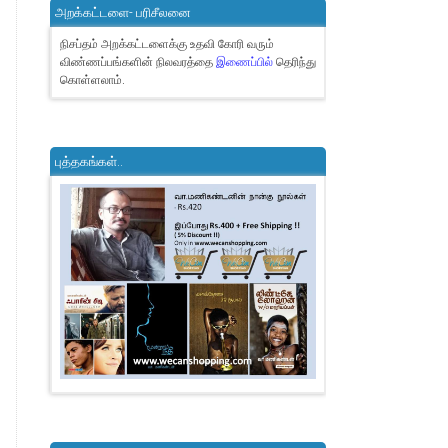
அறக்கட்டளை- பரிசீலனை
நிசப்தம் அறக்கட்டளைக்கு உதவி கோரி வரும்
விண்ணப்பங்களின் நிலவரத்தை
இணைப்பில்
தெரிந்து
கொள்ளலாம்.
புத்தகங்கள்..