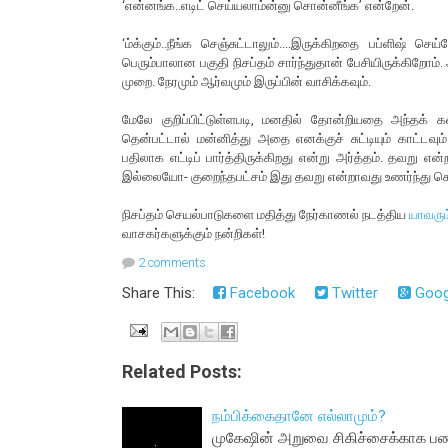
‘என்னங்க..எடிட் செய்யலாம்ன்னு சொன்னீங்க’ என்றேன்.
‘ம்க்கும்..நீங்க செஞ்சுட்டாலும்....இருக்கிறதை பப்ளிஷ் ச
பெரும்பாலான பகுதி நிசப்தம் சார்ந்துதான் பேசியிருக்கிறோ
முறை. நேரமும் ஆர்வமும் இருப்பின் வாசிக்கவும்.
மேலே குறிப்பிட்டுள்ளபடி, மனதில் தோன்றியதை அந்தக் கண
தென்பட்டால் மன்னித்து அதை எனக்குச் சுட்டியும் காட்டவு
பதிலாக எட்டிப் பார்த்திருக்கிறது என்று அர்த்தம். தவறு 
இல்லையோ- குறைந்தபட்சம் இது தவறு என்றாவது உணர்ந்து
நிசப்தம் செயல்பாடுகளை மதித்து நேர்காணல் நடத்திய
யாவரும
வாசகர்களுக்கும் நன்றிகள்!
2 comments
Share This:
Facebook
Twitter
Goog
Related Posts:
நம்பிக்கைதானே எல்லாமும்?
முகேஷின் அறுவை சிகிச்சைக்காக பணம