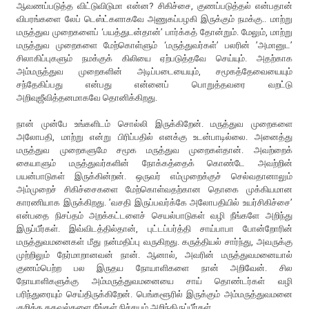
ஆவணப்படுத்த விட்டுவிடுமா என்ன? சிகிச்சை, குணப்படுத்தல் என்பதான்
விபரங்களை லேப் டெஸ்ட்களாகவே அணுகப்பழகி இருக்கும் நமக்கு.. மாற்று
மருத்துவ முறைகளைப் ‘பயத்துடன்தான்’ பார்க்கத் தோன்றும். மேலும், மாற்று
மருத்துவ முறைகளை மேற்கொள்ளும் ‘மருத்துவர்கள்’ பலரின் ’அமானுட’
சிலாகிப்புகளும் நமக்குக் கிலியை ஏற்படுத்தவே செய்யும். அதற்காக
அம்மருத்துவ முறைகளின் அடிப்படையையும், சமூகத்தேவையையும்
சந்தேகிப்பது என்பது என்னைப் பொறுத்தவரை வறட்டு
அறிவுஜீவித்தனமாகவே தொனிக்கிறது.
நான் முன்பே உங்களிடம் சொல்லி இருக்கிறேன். மருத்துவ முறைகளை
அலோபதி, மாற்று என்று பிரிப்பதில் எனக்கு உடன்பாடில்லை. அனைத்து
மருத்துவ முறைகளுமே சமூக மருத்துவ முறைகள்தான். அவற்றைக்
கையாளும் மருத்துவர்களின் நோக்கத்தைக் கொண்டே அவற்றின்
பயன்பாடுகள் இருக்கின்றன். ஒருவர் எம்முறைக்குச் செல்வதானாலும்
அம்முறைச் சிகிச்சைகளை மேற்கொள்வதற்கான தொகை முக்கியமான
காரணியாக இருக்கிறது. ’வசதி இருப்பவர்க்கே அலோபதியில் உயர்சிகிச்சை’
என்பதை நிசப்தம் அறக்கட்டளைச் செயல்பாடுகள் வழி நீங்களே அறிந்து
இருப்பீர்கள். இவ்விடத்தில்தான், புட்டப்பர்த்தி சாய்பாபா போன்றோரின்
மருத்துவமனைகள் மீது நன்மதிப்பு வருகிறது. கருத்தியல் சார்ந்து, அவருக்கு
முற்றிலும் நேர்மாறானவன் நான். ஆனால், அவரின் மருத்துவமனையால்
குணம்பெற்ற பல இருதய நோயாளிகளை நான் அறிவேன். சில
நோயாளிகளுக்கு அம்மருத்துவமனையை சாய் தொண்டர்கள் வழி
பரிந்துரையும் செய்திருக்கிறேன். பெங்களூரில் இருக்கும் அம்மருத்துவமனை
குறித்த தகவல்களை நீங்கள் நிச்சயம் அறிந்திருப்பீர்கள்.