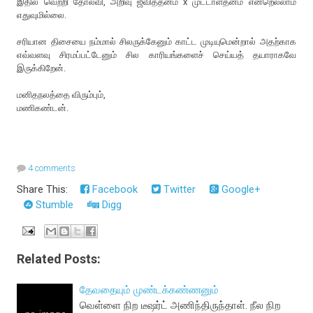
இதில் வெற்றி தோல்வி, அறிவு ஜீவித்தனம் x முட்டாள்தனம் என்றெல்லாம்
எதுவுமில்லை.
சரியான திசையை நம்மால் சிலருக்கேனும் காட்ட முடியுமென்றால் அதற்காக
எவ்வளவு சிரமப்பட்டேனும் சில காரியங்களைச் செய்யத் தயாராகவே
இருக்கிறேன்.
மனிதநலத்தை விரும்பும்,
மணிகண்டன்.
4 comments
Share This:
Facebook
Twitter
Google+
Stumble
Digg
Related Posts:
தேவதையும் முண்டக்கண்ணனும்
வெள்ளை நிற டீஷர்ட் அணிந்திருந்தாள். நீல நிற