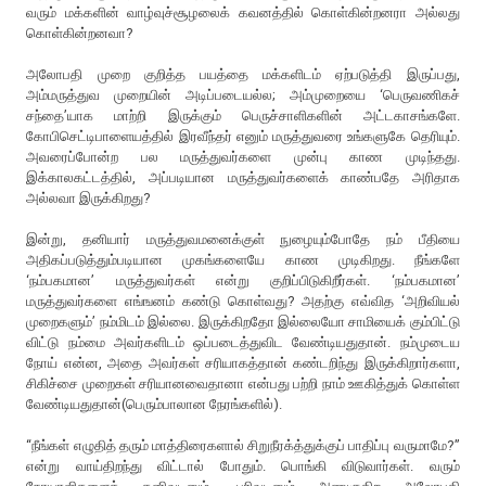
வரும் மக்களின் வாழ்வுச்சூழலைக் கவனத்தில் கொள்கின்றனரா அல்லது
கொள்கின்றனவா?
அலோபதி முறை குறித்த பயத்தை மக்களிடம் ஏற்படுத்தி இருப்பது,
அம்மருத்துவ முறையின் அடிப்படையல்ல; அம்முறையை ‘பெருவணிகச்
சந்தை’யாக மாற்றி இருக்கும் பெருச்சாளிகளின் அட்டகாசங்களே.
கோபிசெட்டிபாளையத்தில் இரவீந்தர் எனும் மருத்துவரை உங்களுகே தெரியும்.
அவரைப்போன்ற பல மருத்துவர்களை முன்பு காண முடிந்தது.
இக்காலகட்டத்தில், அப்படியான மருத்துவர்களைக் காண்பதே அரிதாக
அல்லவா இருக்கிறது?
இன்று, தனியார் மருத்துவமனைக்குள் நுழையும்போதே நம் பீதியை
அதிகப்படுத்தும்படியான முகங்களையே காண முடிகிறது. நீங்களே
‘நம்பகமான’ மருத்துவர்கள் என்று குறிப்பிடுகிறீர்கள். ‘நம்பகமான’
மருத்துவர்களை எங்ஙனம் கண்டு கொள்வது? அதற்கு எவ்வித ‘அறிவியல்
முறைகளும்’ நம்மிடம் இல்லை. இருக்கிறதோ இல்லையோ சாமியைக் கும்பிட்டு
விட்டு நம்மை அவர்களிடம் ஒப்படைத்துவிட வேண்டியதுதான். நம்முடைய
நோய் என்ன, அதை அவர்கள் சரியாகத்தான் கண்டறிந்து இருக்கிறார்களா,
சிகிச்சை முறைகள் சரியானவைதானா என்பது பற்றி நாம் ஊகித்துக் கொள்ள
வேண்டியதுதான்(பெரும்பாலான நேரங்களில்).
“நீங்கள் எழுதித் தரும் மாத்திரைகளால் சிறுநீரக்த்துக்குப் பாதிப்பு வருமாமே?”
என்று வாய்திறந்து விட்டால் போதும். பொங்கி விடுவார்கள். வரும்