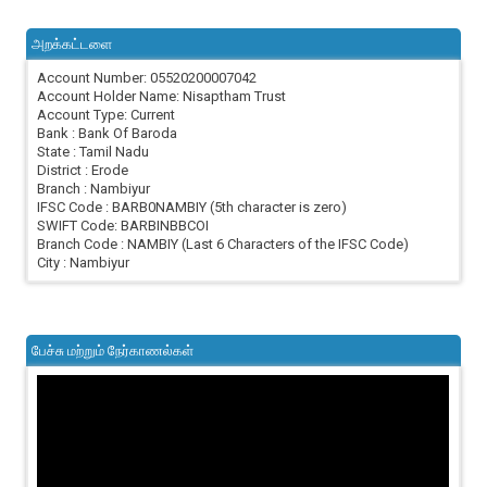
அறக்கட்டளை
Account Number: 05520200007042
Account Holder Name: Nisaptham Trust
Account Type: Current
Bank : Bank Of Baroda
State : Tamil Nadu
District : Erode
Branch : Nambiyur
IFSC Code : BARB0NAMBIY (5th character is zero)
SWIFT Code: BARBINBBCOI
Branch Code : NAMBIY (Last 6 Characters of the IFSC Code)
City : Nambiyur
பேச்சு மற்றும் நேர்காணல்கள்