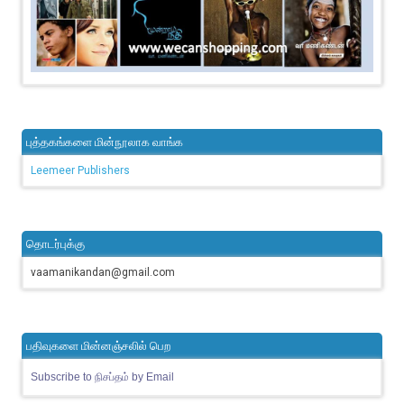
புத்தகங்களை மின்நூலாக வாங்க
Leemeer Publishers
தொடர்புக்கு
vaamanikandan@gmail.com
பதிவுகளை மின்னஞ்சலில் பெற
Subscribe to நிசப்தம் by Email