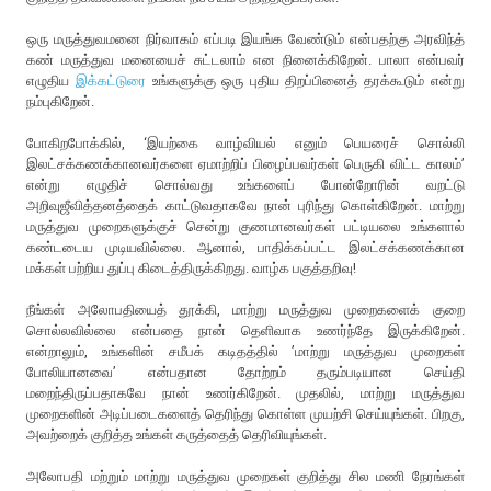
ஒரு மருத்துவமனை நிர்வாகம் எப்படி இயங்க வேண்டும் என்பதற்கு அரவிந்த்
கண் மருத்துவ மனையைச் சுட்டலாம் என நினைக்கிறேன். பாலா என்பவர்
எழுதிய
இக்கட்டுரை
உங்களுக்கு ஒரு புதிய திறப்பினைத் தரக்கூடும் என்று
நம்புகிறேன்.
போகிறபோக்கில், ‘இயற்கை வாழ்வியல் எனும் பெயரைச் சொல்லி
இலட்சக்கணக்கானவர்களை ஏமாற்றிப் பிழைப்பவர்கள் பெருகி விட்ட காலம்’
என்று எழுதிச் சொல்வது உங்களைப் போன்றோரின் வறட்டு
அறிவுஜீவித்தனத்தைக் காட்டுவதாகவே நான் புரிந்து கொள்கிறேன். மாற்று
மருத்துவ முறைகளுக்குச் சென்று குணமானவர்கள் பட்டியலை உங்களால்
கண்டடைய முடியவில்லை. ஆனால், பாதிக்கப்பட்ட இலட்சக்கணக்கான
மக்கள் பற்றிய துப்பு கிடைத்திருக்கிறது. வாழ்க பகுத்தறிவு!
நீங்கள் அலோபதியைத் தூக்கி, மாற்று மருத்துவ முறைகளைக் குறை
சொல்லவில்லை என்பதை நான் தெளிவாக உணர்ந்தே இருக்கிறேன்.
என்றாலும், உங்களின் சமீபக் கடிதத்தில் ’மாற்று மருத்துவ முறைகள்
போலியானவை’ என்பதான தோற்றம் தரும்படியான செய்தி
மறைந்திருப்பதாகவே நான் உணர்கிறேன். முதலில், மாற்று மருத்துவ
முறைகளின் அடிப்படைகளைத் தெரிந்து கொள்ள முயற்சி செய்யுங்கள். பிறகு,
அவற்றைக் குறித்த உங்கள் கருத்தைத் தெரிவியுங்கள்.
அலோபதி மற்றும் மாற்று மருத்துவ முறைகள் குறித்து சில மணி நேரங்கள்