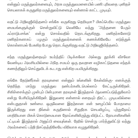
என்னும் மருத்துவர்களையும், அரசு மருத்துவமனையில் பணி புரிவதை புனிதச்
செயலாகக் கருதுகிற மருத்துவர்களையும் என்னால் காட்ட முடியும்.
வறட்டு அறிவுஜீவித்தனம் எங்கே வருகிறது தெரியுமா? மிகப்பெரிய மருத்துவ
மையங்களுக்குள் சென்றுவிட்டு வெளியே வந்து ‘அத்தனை பேரும்
ஃப்ராடுபசங்க’ என்று சொல்வதில் தொடங்குகிறது. மனிதர்களோடு
மனிதர்களாகப் பழகும் மருத்துவர்களைக் கணக்கிலேயே எடுத்துக்
கொள்ளாமல் பேசுகிற போது தொடங்குகிறது வறட்டு அறிவுஜீவித்தனம்.
எந்த மருத்துவத்தையும் உயர்த்திப் பிடிக்கவோ அல்லது தூக்கி வீசவோ
வேண்டிய அவசியமில்லை அதே சமயம் ஒரு தவறான வழிகாட்டுதலை எந்தக்
கணத்திலும் செய்துவிடக் கூடாது என்கிற பயமிருக்கிறது.
எங்கே தேடுனீர்கள் தரவுகளை என்னும் உங்களின் கேள்விக்கு- எனக்குத்
தெரிந்த மாற்று மருத்துவ நண்பர்களிடமெல்லாம் கேட்டிருக்கிறேன்.
சிகிச்சைக்கும் முன்பும் பின்புமான தரவுகள் இருந்தால் ஆவணப்படுத்துவோம்
என்று பேசியிருக்கிறேன். இதுவரை என்னால் எதையும் திரட்ட முடியவில்லை
என்பதுதான் உண்மை. ஒருவேளை இதற்கான என் உழைப்பில் போதாமை
இருக்கிறது என நீங்கள் கருதினால் சிறுநீரக செயலிழப்பு, புற்றுநோய்
மாதிரியான மிகக் கொடுமையான நோய்களிலிருந்து விடுபட்ட நோயாளிகளின்
பட்டியல் இருந்தால் அனுப்பி வையுங்கள். நேரில் சென்று பார்த்துவிட்டு வந்து
அவர்களைப் பற்றி நிசப்தத்திலேயே விரிவாக எழுதுகிறேன்.