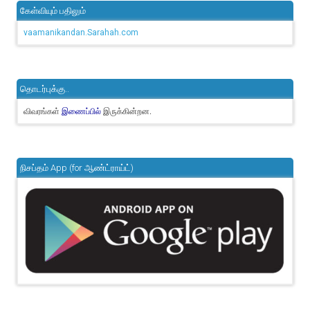
கேள்வியும் பதிலும்
vaamanikandan.Sarahah.com
தொடர்புக்கு..
விவரங்கள்
இருக்கின்றன.
இணைப்பில்
நிசப்தம் App (for ஆண்ட்ராய்ட்)