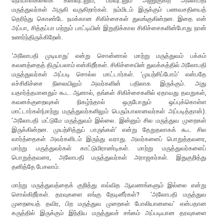
நோயாளிகளைக் கனிவுடனும், பரிவுடனும் அணுகுகிற அலோபதி
மருத்துவர்கள் அருகி வருகிறார்கள். நம்மிடம் இருக்கும் பணவசதியைத்
தெரிந்து கொண்டே நமக்கான சிகிச்சைகள் துவங்குகின்றன. இதை என்
அப்பா, சித்தப்பா மற்றும் பாட்டியின் இறுதிக்கால சிகிச்சைகளின்போது நான்
உணர்ந்திருக்கிறேன்.
‘அலோபதி முடியாது’ என்று சொன்னால் மாற்று மருத்துவம் பக்கம்
கவனத்தைத் திருப்பலாம் என்கிறீர்கள். சிகிச்சையின் துவக்கத்தில் அலோபதி
மருத்துவர்கள் அப்படி சொல்ல மாட்டார்கள். ‘முயற்சிப்போம்’ என்பதே
எச்சிகிச்சை நிலையிலும் அவர்களின் பதிலாக இருக்கும். அது
யதார்த்தமானதும் கூட. ஆனால், தங்கள் சிகிச்சைகளில் ஏதாவது தவறுகள்,
கவனக்குறைவுகள் நிகழ்ந்தால் ஒருபோதும் ஒப்புக்கொள்ள
மாட்டார்கள்(மாற்று மருத்துவர்களிலும் பெரும்பாலானவர்கள் அப்படித்தான்).
’அலோபதி மட்டுமே மருத்துவம் இல்லை. இன்னும் சில மருத்துவ முறைகள்
இருக்கின்றன. முயற்சித்துப் பாருங்கள்’ என்று தேறுதலாகக் கூட சில
வார்த்தைகள் அவர்களிடம் இருந்து வராது. அவர்களைப் பொறுத்தவரை,
மாற்று மருத்துவர்கள் காட்டுமிராண்டிகள். மாற்று மருத்துவர்களைப்
பொறுத்தவரை, அலோபதி மருத்துவர்கள் அராஜகர்கள். இதுகுறித்து
தனித்தே பேசலாம்.
மாற்று மருத்துவத்தைக் குறித்து எவ்வித ஆவணங்களும் இல்லை என்று
சொல்கிறீர்கள். தரவுகளை எங்கு தேடினீர்கள்? ‘அலோபதி மருத்துவ
முறையைத் தவிர, பிற மருத்துவ முறைகள் போலியானவை’ என்பதான
கருத்தில் இருக்கும் இந்திய மருத்துவச் சங்கம் அப்படியான தரவுகளை