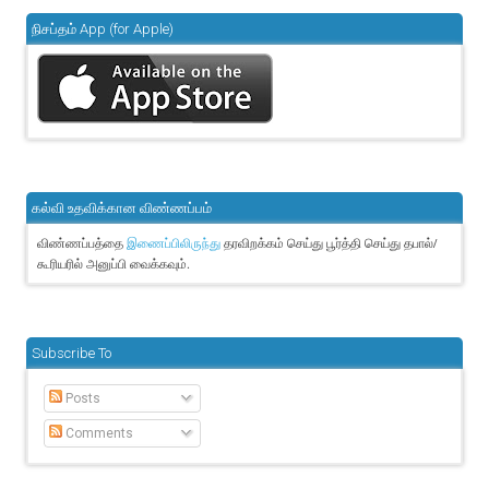
நிசப்தம் App (for Apple)
கல்வி உதவிக்கான விண்ணப்பம்
விண்ணப்பத்தை
தரவிறக்கம் செய்து பூர்த்தி செய்து தபால்/
இணைப்பிலிருந்து
கூரியரில் அனுப்பி வைக்கவும்.
Subscribe To
Posts
Comments