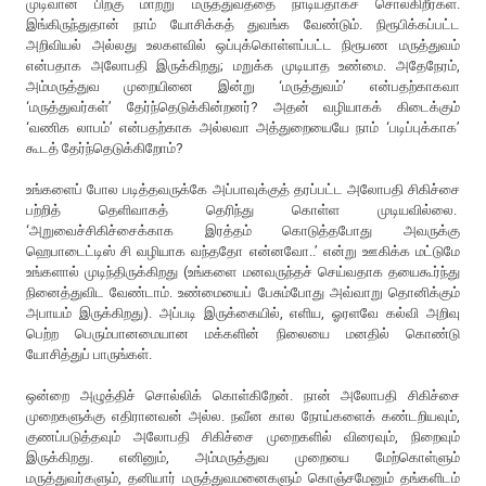
முடிவான பிறகு மாற்று மருத்துவத்தை நாடியதாகச் சொல்கிறீர்கள்.
இங்கிருந்துதான் நாம் யோசிக்கத் துவங்க வேண்டும். நிரூபிக்கப்பட்ட
அறிவியல் அல்லது உலகளவில் ஒப்புக்கொள்ளப்பட்ட நிரூபண மருத்துவம்
என்பதாக அலோபதி இருக்கிறது; மறுக்க முடியாத உண்மை. அதேநேரம்,
அம்மருத்துவ முறையினை இன்று ‘மருத்துவம்’ என்பதற்காகவா
‘மருத்துவர்கள்’ தேர்ந்தெடுக்கின்றனர்? அதன் வழியாகக் கிடைக்கும்
‘வணிக லாபம்’ என்பதற்காக அல்லவா அத்துறையையே நாம் ‘படிப்புக்காக’
கூடத் தேர்ந்தெடுக்கிறோம்?
உங்களைப் போல படித்தவருக்கே அப்பாவுக்குத் தரப்பட்ட அலோபதி சிகிச்சை
பற்றித் தெளிவாகத் தெரிந்து கொள்ள முடியவில்லை.
‘அறுவைச்சிகிச்சைக்காக இரத்தம் கொடுத்தபோது அவருக்கு
ஹெபாடைட்டிஸ் சி வழியாக வந்ததோ என்னவோ..’ என்று ஊகிக்க மட்டுமே
உங்களால் முடிந்திருக்கிறது (உங்களை மனவருந்தச் செய்வதாக தயைகூர்ந்து
நினைத்துவிட வேண்டாம். உண்மையைப் பேசும்போது அவ்வாறு தொனிக்கும்
அபாயம் இருக்கிறது). அப்படி இருக்கையில், எளிய, ஓரளவே கல்வி அறிவு
பெற்ற பெரும்பானமையான மக்களின் நிலையை மனதில் கொண்டு
யோசித்துப் பாருங்கள்.
ஒன்றை அழுத்திச் சொல்லிக் கொள்கிறேன். நான் அலோபதி சிகிச்சை
முறைகளுக்கு எதிரானவன் அல்ல. நவீன கால நோய்களைக் கண்டறியவும்,
குணப்படுத்தவும் அலோபதி சிகிச்சை முறைகளில் விரைவும், நிறைவும்
இருக்கிறது. எனினும், அம்மருத்துவ முறையை மேற்கொள்ளும்
மருத்துவர்களும், தனியார் மருத்துவமனைகளும் கொஞ்சமேனும் தங்களிடம்