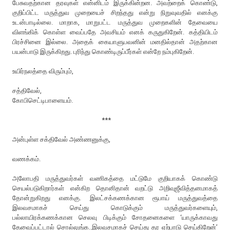
பேசுவதற்கான தரவுகள் என்னிடம் இருக்கின்றன. அவற்றைக் கொண்டு,
குறிப்பிட்ட மருத்துவ முறையைச் சிறந்தது என்று நிறுவுவதில் எனக்கு
உடன்பாடில்லை. மாறாக, மாறுபட்ட மருத்துவ முறைகளின் தேவையை
விளங்கிக் கொள்ள வைப்பதே அவசியம் எனக் கருதுகிறேன். கத்தியிடம்
பிரச்சினை இல்லை. அதைக் கையாளுபவனின் மனதில்தான் அதற்கான
பயன்பாடு இருக்கிறது. புரிந்து கொண்டிருப்பீர்கள் என்றே நம்புகிறேன்.
உயிர்நலத்தை விரும்பும்,
சத்திவேல்,
கோபிசெட்டிபாளையம்.
***
அன்புள்ள சக்திவேல் அண்ணனுக்கு,
வணக்கம்.
அலோபதி மருத்துவர்கள் வணிகத்தை மட்டுமே குறியாகக் கொண்டு
செயல்படுகிறார்கள் என்கிற தொனிதான் வறட்டு அறிவுஜீவித்தனமாகத்
தோன்றுகிறது எனக்கு. இலட்சக்கணக்கான ரூபாய் மருத்துவத்தை
இலவசமாகச் செய்து கொடுக்கும் மருத்துவர்களையும்,
பல்லாயிரக்கணக்கான செலவு பிடிக்கும் சோதனைகளை ‘யாருக்காவது
தேவைப்பட்டால் சொல்லுங்க..இலவசமாகச் செய்து தர ஏற்பாடு செய்கிறேன்’