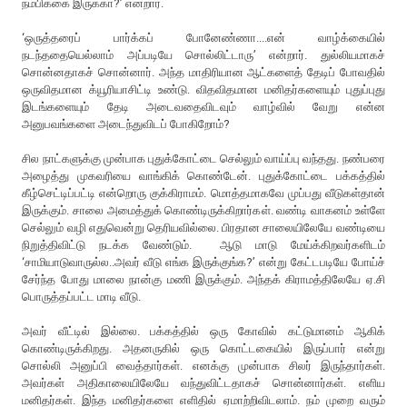
நம்பிக்கை இருக்கா?’ என்றார்.
‘ஒருத்தரைப் பார்க்கப் போனேண்ணா....என் வாழ்க்கையில்
நடந்ததையெல்லாம் அப்படியே சொல்லிட்டாரு’ என்றார். துல்லியமாகச்
சொன்னதாகச் சொன்னார். அந்த மாதிரியான ஆட்களைத் தேடிப் போவதில்
ஒருவிதமான க்யூரியாசிட்டி உண்டு. விதவிதமான மனிதர்களையும் புதுப்புது
இடங்களையும் தேடி அடைவதைவிடவும் வாழ்வில் வேறு என்ன
அனுபவங்களை அடைந்துவிடப் போகிறோம்?
சில நாட்களுக்கு முன்பாக புதுக்கோட்டை செல்லும் வாய்ப்பு வந்தது. நண்பரை
அழைத்து முகவரியை வாங்கிக் கொண்டேன். புதுக்கோட்டை பக்கத்தில்
கீழ்செட்டிப்பட்டி என்றொரு குக்கிராமம். மொத்தமாகவே முப்பது வீடுகள்தான்
இருக்கும். சாலை அமைத்துக் கொண்டிருக்கிறார்கள். வண்டி வாகனம் உள்ளே
செல்லும் வழி எதுவென்று தெரியவில்லை. பிரதான சாலையிலேயே வண்டியை
நிறுத்திவிட்டு நடக்க வேண்டும். ஆடு மாடு மேய்க்கிறவர்களிடம்
‘சாமியாடுவாருல்ல..அவர் வீடு எங்க இருக்குங்க?’ என்று கேட்டபடியே போய்ச்
சேர்ந்த போது மாலை நான்கு மணி இருக்கும். அந்தக் கிராமத்திலேயே ஏ.சி
பொருத்தப்பட்ட மாடி வீடு.
அவர் வீட்டில் இல்லை. பக்கத்தில் ஒரு கோவில் கட்டுமானம் ஆகிக்
கொண்டிருக்கிறது. அதனருகில் ஒரு கொட்டகையில் இருப்பார் என்று
சொல்லி அனுப்பி வைத்தார்கள். எனக்கு முன்பாக சிலர் இருந்தார்கள்.
அவர்கள் அதிகாலையிலேயே வந்துவிட்டதாகச் சொன்னார்கள். எளிய
மனிதர்கள். இந்த மனிதர்களை எளிதில் ஏமாற்றிவிடலாம். நம் முறை வரும்