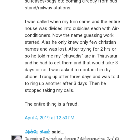
suitcases/bags etc coming directly from bus
stand/railway stations.
I was called when my turn came and the entire
house was divided into cubicles each with Air-
conditioners. Now the name guessing work
started. Alas he only knew only few christian
names and was lost. After trying for 2 hrs or
so he told me my "chuvadis" are in Thiruvarur
and he had to get them and that would take 3
days or so. I was asked to contact him by
phone. I rang up after three days and was told
to ring up another after 3 days. Then he
stopped taking my calls.
The entire thing is a fraud .
April 4, 2019 at 12:50 PM
அன்பே சிவம்
said...
வேலூர்ல தேர்தல் நடக்குமா? நிக்குமான்னு கேட்டு