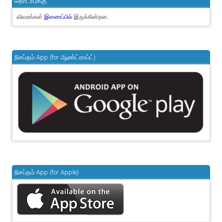
தொடர்புக்கு..
விவரங்கள்
இருக்கின்றன.
இணைப்பில்
நிசப்தம் App (for ஆண்ட்ராய்ட்)
நிசப்தம் App (for Apple)