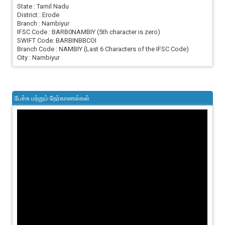
State : Tamil Nadu
District : Erode
Branch : Nambiyur
IFSC Code : BARB0NAMBIY (5th character is zero)
SWIFT Code: BARBINBBCOI
Branch Code : NAMBIY (Last 6 Characters of the IFSC Code)
City : Nambiyur
பேச்சு மற்றும் நேர்காணல்கள்