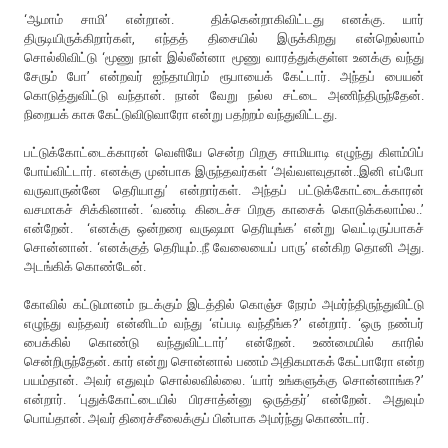
‘ஆமாம் சாமி’ என்றான். திக்கென்றாகிவிட்டது எனக்கு. யார்
திருடியிருக்கிறார்கள், எந்தத் திசையில் இருக்கிறது என்றெல்லாம்
சொல்லிவிட்டு ‘மூணு நாள் இல்லீன்னா மூணு வாரத்துக்குள்ள உனக்கு வந்து
சேரும் போ’ என்றவர் ஐந்தாயிரம் ரூபாயைக் கேட்டார். அந்தப் பையன்
கொடுத்துவிட்டு வந்தான். நான் வேறு நல்ல சட்டை அணிந்திருந்தேன்.
நிறையக் காசு கேட்டுவிடுவாரோ என்று பதற்றம் வந்துவிட்டது.
பட்டுக்கோட்டைக்காரன் வெளியே சென்ற பிறகு சாமியாடி எழுந்து கிளம்பிப்
போய்விட்டார். எனக்கு முன்பாக இருந்தவர்கள் ‘அவ்வளவுதான்..இனி எப்போ
வருவாருன்னே தெரியாது’ என்றார்கள். அந்தப் பட்டுக்கோட்டைக்காரன்
வசமாகச் சிக்கினான். ‘வண்டி கிடைச்ச பிறகு காசைக் கொடுக்கலாம்ல..’
என்றேன். ‘எனக்கு ஒன்றரை வருஷமா தெரியுங்க’ என்று வெட்டிருப்பாகச்
சொன்னான். ‘எனக்குத் தெரியும்..நீ வேலையைப் பாரு’ என்கிற தொனி அது.
அடங்கிக் கொண்டேன்.
கோவில் கட்டுமானம் நடக்கும் இடத்தில் கொஞ்ச நேரம் அமர்ந்திருந்துவிட்டு
எழுந்து வந்தவர் என்னிடம் வந்து ‘எப்படி வந்தீங்க?’ என்றார். ‘ஒரு நண்பர்
பைக்கில் கொண்டு வந்துவிட்டார்’ என்றேன். உண்மையில் காரில்
சென்றிருந்தேன். கார் என்று சொன்னால் பணம் அதிகமாகக் கேட்பாரோ என்ற
பயம்தான். அவர் எதுவும் சொல்லவில்லை. ‘யார் உங்களுக்கு சொன்னாங்க?’
என்றார். ‘புதுக்கோட்டையில் பிரசாத்ன்னு ஒருத்தர்’ என்றேன். அதுவும்
பொய்தான். அவர் திரைச்சீலைக்குப் பின்பாக அமர்ந்து கொண்டார்.