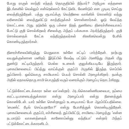
போது ராகுல் காந்தி எந்தத் தொகுதியில் நிற்பார்? அதிமுக எத்தனை
இடங்களில் வெல்லும் என்றெல்லாம் கேட்டுவிட வேண்டும் என முடிவு செய்து
வைத்திருந்தேன். பத்து ரூபாய்க்கு வெற்றிலை வாங்கிக் கொண்டு வந்து
வரிசையில் வைத்துவிட்டு காத்திருக்கச் சொன்னார்கள். ஓடு வேய்ந்த
கொட்டகை அது. நடுவில் ஒரு பச்சை நிறத் துணியை திரைச்சீலையாகப்
போட்டு குறி சொல்கிறவர் சீலைக்கு அந்தப் பக்கமாக அமர்ந்திருந்தார். குறி
சொல்வதைக் கேட்க வந்திருந்தவர்கள் கிசுகிசுவென்று பேசிக்
கொண்டிருந்தார்கள்.
திரைச்சீலையிலிருந்து மெதுவாக உள்ளே எட்டிப் பார்த்தேன். நாற்பது
வயதுக்குள்ளான மனிதர். இடுப்பில் வேஷ்டி மட்டும் அணிந்து அதன் மீது
துண்டு கட்டியிருந்தார். மெல்ல உடலைக் குலுக்கியபடியே இருந்தார்.
புகையிலையைப் பிய்த்து வாய்க்குள் குதப்பி அருகில் இருந்த செம்பில்
துப்பினார். ஒவ்வொரு சாமியாகப் பெயர் சொல்லி அழைக்கிறார். நமக்கு
அதில் ஏதாவதொரு சாமி பொருந்தி வரும் வரைக்கும் அழைப்பு தொடர்கிறது.
‘பட்டுக்கோட்டைக்காரா உள்ள வா’என்றார். அடங்கொண்ணிமலையா, நம்மை
கரட்டடிபாளையத்துக்காரா என்று அழைப்பார் என்று நினைத்துக்
கொண்டேன். யார் உள்ளே சென்றாலும் உடனடியாகப் பேச ஆரம்பிப்பதில்லை.
‘மைண்ட் ரீடிங் செய்யறாரோ?’ என்று யோசித்துக் கொண்டிருந்தேன்.
புகையிலையைக் குதப்பி, எச்சிலைத் துப்பிவிட்டு, சாமியை அழைத்து ‘என்ன
நடமாடும் வாகனத்தைக் காணோம்ன்னு வந்தியா’ என்றார் அந்தப்
பட்டுக்கோட்டைக்காரனிடம்.