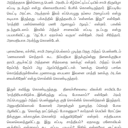
அடுத்ததாக இன்னொரு பெண். அவரிடம் கீழ்செட்டிப்பட்டியில் சாமி திருவிழா
எப்படி நடக்கும் என்று விலாவாரியாகப் பேசிக் கொண்டிருந்தார். இப்படியே
வெட்டி அரட்டை அடித்தால் இவர் எப்பொழுது நம்மை அழைப்பார் என்று
கடியாக இருந்தது. பக்கத்தில் இருந்தவரிடம் ‘என்னங்க இது?’ என்றேன்.
‘ராத்திரி பண்ணெண்டு மணி ஆனாலும் ஆவும்..’ என்றார். பகலில்
நடந்துவிடலாம். இரவில் அந்தச் சாலையில் எப்படி நடப்பது என்று
பயமாகிவிட்டது. ‘ஆட்டோ ஏதாச்சும் வருமா’ என்றேன். அவர் சிரித்தார்.
அமைதியாக அமர்ந்து கொண்டேன்.
புகையிலை, எச்சில், சாமி அழைப்பெல்லாம் முடிந்த பிறகு அந்தப் பெண்ணிடம்
‘மணவாளன் செத்தாக் கூட நிம்மதியா இருக்கும்ன்னு நினைக்குறியா
தாயி...குடிச்சுட்டு அத்தனை சித்ரவதை உனக்கு’ என்றார். அந்தப் பெண்
தேம்பித் தேம்பி அழ ஆரம்பித்துவிட்டாள். ‘உனக்கு ரெண்டு பசங்க
கொடுத்திருக்கேன்ல..மூணாவது பையனா இவனை மாத்தி உனக்கு அடங்க
வைக்கிறேன்’ என்று சொல்லிக் கொண்டிருந்தார்.
இருள் கவிந்து கொண்டிருந்தது. திரைச்சீலையை விலக்கி சாமியிடமே
‘ராத்திரியாகிடுச்சு....இங்கிருந்து எப்படி போகலாம்?’ என்றேன். அவர்
அப்பொழுதும் அந்தப் பெண்ணுக்கு குறி சொல்லிக் கொண்டுதான் இருந்தார்.
அனுமதியில்லாமல் மேலாளர் அறைக்குள் நுழைந்த ப்ரெஷர் போல
ஆகிவிட்டது. ‘கொங்கு நாட்டுக்குப் போகணுமா? கார்தான் மெயின் ரோட்டுல
நிக்குதுல...உக்காருங்க..கொண்டு வந்துவிடுறேன்’ என்றார். சத்தியமாக
வெலவெலத்துவிட்டது. இது எப்படி சாத்தியம்? ஏதாவது மனோவியல்
சூத்திரம் என்றாலும் கூட எப்படி முடியும்? இதில் என்னவோ சூட்சமம்