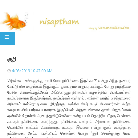
SKIP TO CONTENT
குறி
4/03/2019 10:47:00 AM
‘அண்ணா உங்களுக்கு சாமி மேல நம்பிக்கை இருக்கா?’ என்று அந்த நண்பர்
கேட்டு சில மாதங்கள் இருக்கும். ஒன்பதாம் வகுப்பு படிக்கும் போது நாத்திகம்
பேசிக் கொண்டிருந்தேன். அப்பொழுது திராவிடர் கழகத்தின் பெரியவர்கள்
நண்பர்களாக இருந்தார்கள். நண்பர்கள் என்றால் , எங்கள் ஊரில் செந்தாமரை
அச்சகம் என்றொரு கடை இருந்தது. அங்கே சிலர் கூடிப் பேசுவார்கள். அந்த
உரையாடலில் பார்வையாளராக இருப்பேன். அதன் விளைவுதான். பிறகு ப்ளஸ்
ஒன்னில் தோல்வி அடைந்துவிடுவேனோ என்ற பயம் தொற்றிய பிறகு மெல்லக்
கடவுள் நம்பிக்கை வளர்ந்தது. நம்பிக்கை என்றால் அளவான நம்பிக்கை.
வெளியில் காட்டிக் கொள்ளாத, கடவுள் இல்லை என்று குரல் உயர்த்தாத
நம்பிக்கை. கேட்ட நண்பரிடம் சொன்ன போது ‘குறி சொல்லுறது மேல