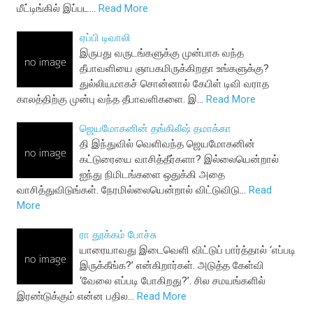
மீட்டிங்கில் இப்பட…
Read More
ஏப்பி டிவாலி
இருபது வருடங்களுக்கு முன்பாக வந்த
தீபாவளியை ஞாபகமிருக்கிறதா உங்களுக்கு?
துல்லியமாகச் சொன்னால் கேபிள் டிவி வராத
காலத்திற்கு முன்பு வந்த தீபாவளிகளை. இ…
Read More
ஜெயமோகனின் தங்கிலீஷ் தமாக்கா
தி இந்துவில் வெளிவந்த ஜெயமோகனின்
கட்டுரையை வாசித்தீர்களா? இல்லையென்றால்
ஐந்து நிமிடங்களை ஒதுக்கி அதை
வாசித்துவிடுங்கள். நேரமில்லையென்றால் விட்டுவிடு…
Read
More
ரா தூக்கம் போச்சு
யாரையாவது இடைவெளி விட்டுப் பார்த்தால் ‘எப்படி
இருக்கீங்க?’ என்கிறார்கள். அடுத்த கேள்வி
‘வேலை எப்படி போகிறது?’. சில சமயங்களில்
இரண்டுக்கும் என்ன பதில…
Read More