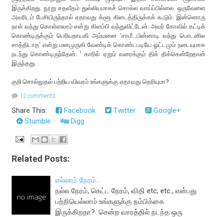
இருக்கிறது. நூறு சதவீதம் துல்லியமாகச் சொல்ல வாய்ப்பில்லை. ஒருவேளை
அவரிடம் பேசியிருந்தால் ஏதாவது க்ளூ கிடைத்திருக்கக் கூடும். இன்னொரு
நாள் வந்து கொள்ளலாம் என்று கிளம்பி வந்துவிட்டேன். அவர் கோவில் கட்டிக்
கொண்டிருக்கும் பெரியநாயகி அம்மனை ‘சாமீ...பின்னாடி வந்து பொடனில
சாத்திடாத’ என்று மனமுருகி வேண்டிக் கொண்டபடியே ஓட்டமும் நடையுமாக
நடந்து கொண்டிருந்தேன். ’ காரில் ஏறும் வரைக்கும் திக் திக்கென்றேதான்
இருந்தது.
குறி சொல்லுதல் பற்றிய விவரம் உங்களுக்கு ஏதாவது தெரியுமா?
12 comments
Share This:
Facebook
Twitter
Google+
Stumble
Digg
Related Posts:
எல்லாம் நேரம்...
நல்ல நேரம், கெட்ட நேரம், விதி etc, etc., என்பது
பற்றியெல்லாம் உங்களுக்கு நம்பிக்கை
இருக்கிறதா? சென்ற வாரத்தில் நடந்த ஒரு