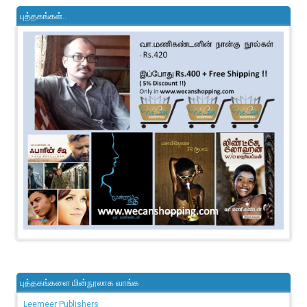
புத்தகங்கள்..
புத்தகங்களை மின்நூலாக வாங்க
Leemeer Publishers