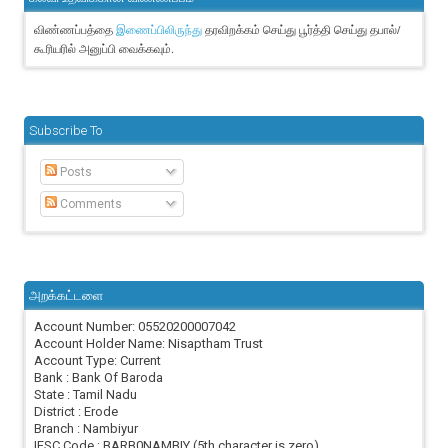
விண்ணப்பத்தை
தரவிறக்கம் செய்து பூர்த்தி செய்து தபால்/
இணைப்பிலிருந்து
கூரியரில் அனுப்பி வைக்கவும்.
Subscribe To
Posts
Comments
அறக்கட்டளை
Account Number: 05520200007042
Account Holder Name: Nisaptham Trust
Account Type: Current
Bank : Bank Of Baroda
State : Tamil Nadu
District : Erode
Branch : Nambiyur
IFSC Code : BARB0NAMBIY (5th character is zero)