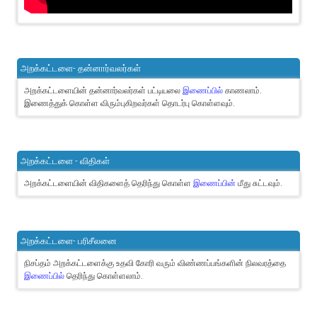
அறக்கட்டளை- தன்னார்வலர்கள்
அறக்கட்டளையின் தன்னார்வலர்கள் பட்டியலை
இணைப்பில்
காணலாம்.
இணைத்துக் கொள்ள விரும்புகிறவர்கள் தொடர்பு கொள்ளவும்.
அறக்கட்டளை - விதிகள்
அறக்கட்டளையின் விதிகளைத் தெரிந்து கொள்ள
இணைப்பின்
மீது சுட்டவும்.
அறக்கட்டளை- பரிசீலனை
நிசப்தம் அறக்கட்டளைக்கு உதவி கோரி வரும் விண்ணப்பங்களின் நிலவரத்தை
இணைப்பில்
தெரிந்து கொள்ளலாம்.