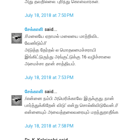
அது தவறில்லை. புரிந்து கொள்வார்கள்.
July 18, 2018 at 7:50 PM
சேக்காளி
said...
//மலையே ஏறாமல் மலையை மாற்றிவிட
வேண்டும்//
அடுத்த தேர்தல் ல மொதலமைச்சராயி
இங்கிட்டுருந்து அங்குட்டுக்கு 16 வழிச்சாலை
அமைச்சா தான் சாத்தியம்.
July 18, 2018 at 7:53 PM
சேக்காளி
said...
/என்னை நம்பி அமெரிக்காவே இருக்குது..நான்
பார்த்துக்கிறேன் விடு' என்று சொல்லிவிடுவேன்.//
என்னையும் அவைத்தலைவரையும் மறந்துறாதீங்க
July 18, 2018 at 7:58 PM
Dr. K. Kalaiselvi said...