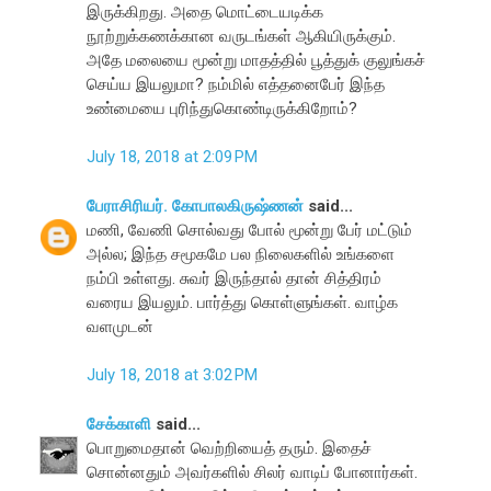
இருக்கிறது. அதை மொட்டையடிக்க
நூற்றுக்கணக்கான வருடங்கள் ஆகியிருக்கும்.
அதே மலையை மூன்று மாதத்தில் பூத்துக் குலுங்கச்
செய்ய இயலுமா? நம்மில் எத்தனைபேர் இந்த
உண்மையை புரிந்துகொண்டிருக்கிறோம்?
July 18, 2018 at 2:09 PM
பேராசிரியர். கோபாலகிருஷ்ணன்
said...
மணி, வேணி சொல்வது போல் மூன்று பேர் மட்டும்
அல்ல; இந்த சமூகமே பல நிலைகளில் உங்களை
நம்பி உள்ளது. சுவர் இருந்தால் தான் சித்திரம்
வரைய இயலும். பார்த்து கொள்ளுங்கள். வாழ்க
வளமுடன்
July 18, 2018 at 3:02 PM
சேக்காளி
said...
பொறுமைதான் வெற்றியைத் தரும். இதைச்
சொன்னதும் அவர்களில் சிலர் வாடிப் போனார்கள்.