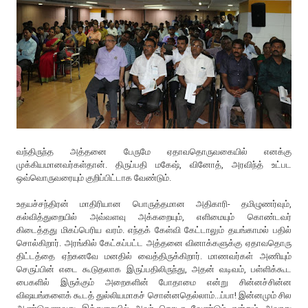
வந்திருந்த அத்தனை பேருமே ஏதாவதொருவகையில் எனக்கு
முக்கியமானவர்கள்தான். திருப்பதி மகேஷ், வினோத், அரவிந்த் உட்பட
ஒவ்வொருவரையும் குறிப்பிட்டாக வேண்டும்.
உதயச்சந்திரன் மாதிரியான பொருத்தமான அதிகாரி- தமிழுணர்வும்,
கல்வித்துறையில் அவ்வளவு அக்கறையும், எளிமையும் கொண்டவர்
கிடைத்தது மிகப்பெரிய வரம். எந்தக் கேள்வி கேட்டாலும் தயங்காமல் பதில்
சொல்கிறார். அரங்கில் கேட்கப்பட்ட அத்தனை வினாக்களுக்கு ஏதாவதொரு
திட்டத்தை ஏற்கனவே மனதில் வைத்திருக்கிறார். மாணவர்கள் அணியும்
செருப்பின் எடை கூடுதலாக இருப்பதிலிருந்து, அதன் வடிவம், பள்ளிக்கூட
பைகளில் இருக்கும் அறைகளின் போதாமை என்று சின்னச்சின்ன
விஷயங்களைக் கூடத் துல்லியமாகச் சொன்னதெல்லாம்...ப்பா! இன்னமும் சில