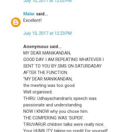
July 10, 2017 at 12:02 PM
Malar
said...
Excellent!
July 10, 2017 at 12:23 PM
Anonymous said...
MY DEAR MANIKANDAN,
GOOD DAY. I AM REPEATING WHATEVER I
SENT TO YOU BY SMS ON SATURDADAY
AFTER THE FUNCTION.
"MY DEAR MANIKANDAN,
the meeting was too good.
Well organised.
THIRU. Udhayachandran's speech was
passionate and understanding.
NOW I KNOW why you chose him.
THE COMPERING WAS 'SUPER'.
TIRUVARUR children talks were really nice.
Your HUMILITY taking no credit for yourself