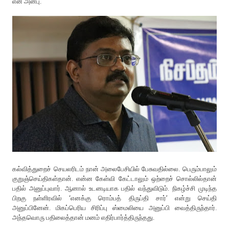
என் அன்பு.
கல்வித்துறைச் செயலரிடம் நான் அலைபேசியில் பேசுவதில்லை. பெரும்பாலும்
குறுஞ்செய்திகள்தான். என்ன கேள்வி கேட்டாலும் ஒற்றைச் சொல்லில்தான்
பதில் அனுப்புவார். ஆனால் உடனடியாக பதில் வந்துவிடும். நிகழ்ச்சி முடிந்த
பிறகு நள்ளிரவில் ‘எனக்கு ரொம்பத் திருப்தி சார்’ என்று செய்தி
அனுப்பினேன். மிகப்பெரிய சிரிப்பு ஸ்மைலியை அனுப்பி வைத்திருந்தார்.
அந்தவொரு பதிலைத்தான் மனம் எதிர்பார்த்திருந்தது.