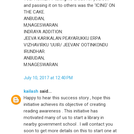
and passing it on to others was the 'ICING' ON
THE CAKE.
ANBUDAN,
M,NAGESWARAN.
INDRAYA ADDITION:
JEEVA KARIKALAN PEAYARUKKU ERPA
VIZHAVIRKU 'UUIR/ JEEVAN' OOTINKONDU
IRUNDHAR.
ANBUDAN,
M.NAGESWARAN.
July 10, 2017 at 12:40 PM
kailash
said...
Happy to hear this success story , hope this
initiative achieves its objective of creating
reading awareness . This initiative has
motivated many of us to start a library in
nearby government school . I will contact you
soon to get more details on this to start one at