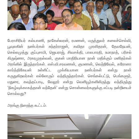
பேராசிரியர் கல்யாணி, நாகேஸ்வரன், ரமணன், மருத்துவர் கலைச்செல்வி,
பூவுலகின் நண்பர்கள் சுந்தர்ராஜன், கவிதா முரளிதரன், தேவநேயன்,
செல்லமுத்து குப்புசாமி, ஜெயராஜ், சிவசக்தி, பாலபாரதி, உமாநாத், பரிசல்
கிருஷ்ணா, அகரமுதல்வன், குகன் மாதிரியான நான் மதிக்கும் மனிதர்கள்
அரங்கில் இருந்தார்கள். எஸ்.வி.சரவணன், குமணன், வெற்றிவேல், கரோனா
கார்த்திகேயன் உள்ளிட்ட முக்கியமான நண்பர்கள் என்று நான்
கருதுகிறவர்கள் எல்லோரும் வந்திருந்தார்கள். செங்கல்பட்டு, பெங்களூர்,
மதுரை, கவுந்தப்பாடி, வேலூர் என்று வெளியூர்களிலிருந்து வந்திருந்து
‘நிகழ்வுக்காகத்தான் வந்தேன்’ என்று சொன்னவர்களுக்கு எப்படி நன்றியைச்
சொல்வது?
அரங்கு நிறைந்த கூட்டம்.