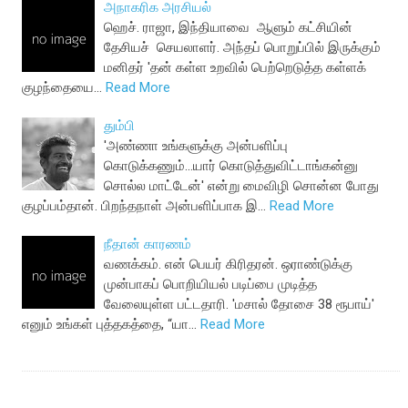
அநாகரிக அரசியல்
ஹெச். ராஜா, இந்தியாவை ஆளும் கட்சியின்
தேசியச் செயலாளர். அந்தப் பொறுப்பில் இருக்கும்
மனிதர் 'தன் கள்ள உறவில் பெற்றெடுத்த கள்ளக்
குழந்தையை…
Read More
தும்பி
'அண்ணா உங்களுக்கு அன்பளிப்பு
கொடுக்கணும்...யார் கொடுத்துவிட்டாங்கன்னு
சொல்ல மாட்டேன்' என்று மைவிழி சொன்ன போது
குழப்பம்தான். பிறந்தநாள் அன்பளிப்பாக இ…
Read More
நீதான் காரணம்
வணக்கம். என் பெயர் கிரிதரன். ஒராண்டுக்கு
முன்பாகப் பொறியியல் படிப்பை முடித்த
வேலையுள்ள பட்டதாரி. 'மசால் தோசை 38 ரூபாய்'
எனும் உங்கள் புத்தகத்தை, “யா…
Read More