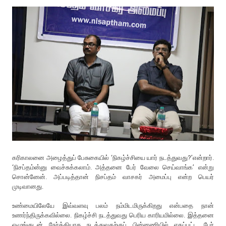
கரிகாலனை அழைத்துப் பேசுகையில் ‘நிகழ்ச்சியை யார் நடத்துவது?’என்றார்.
‘நிசப்தம்ன்னு வைச்சுக்கலாம். அத்தனை பேர் வேலை செய்வாங்க’ என்று
சொன்னேன். அப்படித்தான் நிசப்தம் வாசகர் அமைப்பு என்ற பெயர்
முடிவானது.
உண்மையிலேயே இவ்வளவு பலம் நம்மிடமிருக்கிறது என்பதை நான்
உணர்ந்திருக்கவில்லை. நிகழ்ச்சி நடத்துவது பெரிய காரியமில்லை. இத்தனை
ஒழுங்குடன் நேர்த்தியாக நடத்துவதற்குப் பின்னணியில் ஏகப்பட்ட பேர்