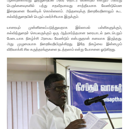
ஆண்டுகளாவது இத்துறையில் அவர் தொடர வேண்டும் என்றும் அவரது
பெருங்கனவுகளில் பத்து சதவீதமாவது சாத்தியமாக வேண்டுமென
இறைவனை வேண்டிக் கொள்ளலாம். அந்தளவுக்கு நிறைவேறினாலும் கூட
கல்வித்துறையின் பெரும் மலர்ச்சியாக இருக்கும்.
யாரையும் முன்னிலைப்படுத்துவதாக இல்லாமல் பள்ளிகளுக்கும்,
கல்வித்துறைச் செயலருக்கும் ஒரு ஆத்மார்த்தமான உரையாடல் நடைபெறும்
மேடையாக நிகழ்ச்சி அமைய வேண்டும் என்பதுதான் கனவாக இருந்தது.
அது முழுமையாக நிறைவேறியிருக்கிறது. இதே நிகழ்வை இன்னமும்
விரிவாக்கி சில கருத்தரங்குகளை நடத்தலாம் என்று யோசனை ஓடுகிறது.