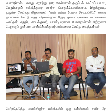
போகிறீர்கள்?’ என்று தெரிந்து ஒரே கேள்விகள் திரும்பக் கேட்கப்படாமல்,
பெரும்பாலும் கல்வித்துறை சார்ந்த பொதுக்கேள்விகளாக இருக்கும்படி
ஒழுங்கு செய்தது விஜயகுமார். ‘நான் என்ன வேலை செய்யட்டும்?’ என்று
தானாகக் கேட்டு வந்த பிரகாஷ்தான் நேரடி ஒளிபரப்புக்கான பணிகளைச்
செய்தார். சுந்தர், ஜெயக்குமார், பாண்டியராஜன் போன்றவர்கள் அத்தனை
பேருக்கும் முன்பாக அரங்கில் வந்து ஏற்பாடுகளைச் செய்து வைத்தார்கள்.
தேர்ந்தெடுத்து வைத்திருந்த பள்ளிகளில் ஒரு பள்ளியைத் தவிர பிற