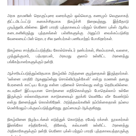
அரசு தாமஸின் தொகுப்புரை வரைக்கும் ஒவ்வொரு கணமும் வெகுவாகத்
திட்டமிடப்பட்டு கனகச்சிதமாக நிகழ்ச்சி நிறைவுற்றது. இத்தோடு
முடிந்துவிடவில்லை. இனி பாரதி புத்தாகலயம் மற்றும் மெரினா புக்ஸ் ஆகிய
கடைகளிலிருந்து புத்தகங்கள் பள்ளிகளுக்கு அனுப்பி வைக்கப்படுகிற
வேலையைப் பின் தொடர சில நண்பர்கள் பணியாற்றப் போகிறார்கள்.
நிகழ்வை சாத்தியப்படுத்திய கோல்செஸ்டர் நண்பர்கள், சிலம்பரசன், வலசை,
முத்துக்குமார், பத்மநாபன், அகமது குலாம் உள்ளிட்ட அனைத்து
பங்கேற்பாளர்களுக்கும் நன்றி.
ஆச்சரியப்படுத்தும்விதமாக நிகழ்வில் அத்தனை குழந்தைகள் இருந்தார்கள்.
‘உன்னை மாதிரி ஆகணும்ன்னு சொல்லியிருக்கேன்’ என்று ரமணன் தனது
பேரனைக் காட்டிய போது என்ன பதிலைச் சொல்வது என்று தெரியவில்லை.
கடவுளே! இப்படியான சொற்களை எதிர்கொள்ளும் போதெல்லாம் உள்ளே
இருக்கும் எல்லாவிதமான கசடுகளையும் தூக்கி வெளியே வீச வேண்டும்
என்று நினைத்துக் கொள்கிறேன். அடுத்தவர்களின் நம்பிக்கைதான் நம்மை
மென்மேலும் பக்குவப்படுத்துகிறது. தூய்மையும் ஆக்குகிறது.
நிகழ்வினை நிழற்படங்கள் எடுத்துக் கொடுத்த ரமேஷ் ரக்சன். நூலகர்கள்
இளங்கோ சந்திரசேகர், தினேஷ், கல்யாணி உள்ளிட்ட அனைத்து
அதிகாரிகளுக்கும் நன்றி. மெரினா புக்ஸ் மற்றும் பாரதி புத்தகாலயத்தாருக்கு