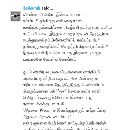
சேக்காளி
said...
//உண்மையிலேயே இவ்வளவு பலம்
நம்மிடமிருக்கிறது என்பதை நான்
உணர்ந்திருக்கவில்லை. நிகழ்ச்சி நடத்துவது பெரிய
காரியமில்லை. இத்தனை ஒழுங்குடன் நேர்த்தியாக
நடத்துவதற்குப் பின்னணியில் ஏகப்பட்ட பேர்
தங்களது உழைப்பைச் செலுத்தியிருக்கிறார்கள்.//
இதுவும் எளிதில் அமையாது.இதனையும் ஒரு
வரமாகவே கொள்ள வேண்டும்.
ஓட்டு எந்திர வடிவமைப்பு,அதனை சாத்தியப்
படுத்தியது பற்றிய ஒரு கட்டுரையில் சுஜாதா
சரியானவர்களை தேர்ந்தெடுத்து அவர்களிடம்
பொறுப்புகளை பகிர்ந்தளித்ததை தவிர தான்
பெரிதாய் ஒன்றும் செய்யவில்லை என்று
தன்னடக்கத்துடன் கூறி,
"இதனை இதனால் இவன்முடிக்கும் என்றாய்ந்து
அதனை அவன்கண் விடல்"
என்ற குறளை மேற்கோள் காட்டியிருப்பார்.அதில்
குறிப்பிடப்பட்டுள்ள இவணும், அவனும் கிடைப்பது