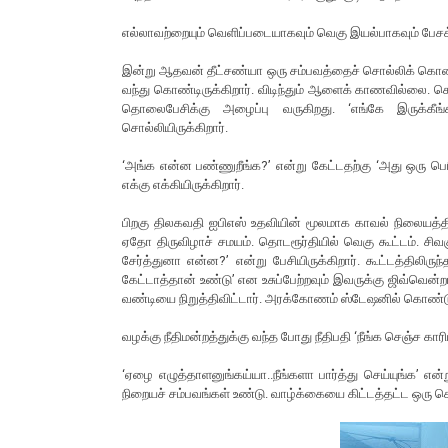
எல்லாவற்றையும் வெளிப்படையாகவும் வெகு இயல்பாகவும் பேசக
இன்று ஆதவன் தீட்சண்யா ஒரு சம்பவத்தைச் சொல்லிக் கொண்டிர
வந்து கொண்டிருக்கிறார். விடிந்தும் ஆளைக் காணவில்லை. செல
தொலைபேசிக்கு அழைப்பு வருகிறது. ‘எங்கே இருக்கீ
சொல்லியிருக்கிறார்.
‘அங்க என்ன பண்ணுறீங்க?’ என்று கேட்டதற்கு ‘அது ஒரு பெ
எக்கு எக்கியிருக்கிறார்.
பிறகு திலகவதி ஐபிஎஸ் உதவியின் மூலமாக காவல் நிலையத்தி
ஏதோ திருவிழாச் சமயம். தொடரூர்தியில் வெகு கூட்டம். சிவ
சேர்த்துனா என்ன?’ என்று பேசியிருக்கிறார். கூட்டத்திலிரு
கேட்டாத்தான் உண்டு’ என உசுப்பேற்றவும் இவருக்கு ஜிவ்வென்
வண்டியை நிறுத்திவிட்டார். அரக்கோணம் ஸ்டேஷனில் கொண்டு
வழக்கு நீதிமன்றத்துக்கு வந்த போது நீதிபதி ‘நீங்க செஞ்ச கா
‘ஏழை எழுத்தாளனுங்கய்யா..நீங்களா பார்த்து செய்யுங்க’ என்று
நிறையச் சம்பவங்கள் உண்டு. வாழ்க்கையை கிட்டத்தட்ட ஒரு