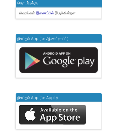
தொடர்புக்கு..
விவரங்கள்
இருக்கின்றன.
இணைப்பில்
நிசப்தம் App (for ஆண்ட்ராய்ட்)
நிசப்தம் App (for Apple)