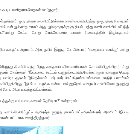
் கூடிய மனிதராகவேதான் வாழ்ந்தார்.
ுந்தார். ஒரு புத்தக வெளியீட்டுக்காக சென்னையிலிருந்து ஓசூருக்கு சிவகுமார்
்போன் இல்லாத காலம் அது. இவர்களுக்கு குழப்பம். பத்து மணி வாக்கில் வீட்டுத்
ங்க?’என்று கேட்ட போது அரக்கோணம் காவல் நிலையத்தில் இருப்பதாகச்
ரிய கதை’ என்றாராம். அவரருகில் இருந்த போலீஸ்காரர் ‘கதையாடி உனக்கு’ என்று
லிருந்து கிளம்பி வந்த பிறகு கதையை விலாவாரியாகச் சொல்லியிருக்கிறார். அது
குமார் அண்ணன் ‘இவ்வளவு கூட்டம் வருதுல்ல...ரயில்வேக்காரனுக நாலஞ்சு பெட்டி
ந்த யாரோ ஒருவர் ‘இதெல்லாம் யார் சார் கேட்கிறாங்க..உங்களை மாதிரி யாராச்சும்
றாகியிருக்கிறது. ‘இப்போ பாருங்க என்ன பண்ணுறேன்’ என்றவர் சங்கிலியை இழுத்து
 போய் அமர வைத்துவிட்டார்கள்.
ரியத்துக்கு எவ்வளவு ஃபைன் தெரியுமா?’ என்றாராம்.
 சொல்லி சிரிப்பூட்டி ஆயிரத்து ஐநூறு ரூபாய் கட்டியிருக்கிறார். அவரிடம் இப்படி
 கொண்டாட்டமாக வைத்திருந்தவர்.