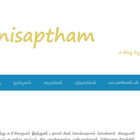
ு
நூல்முகம்
கடிதங்கள்
புத்தகங்கள்
வா.மணிகண்டன்
்து க.சீ.சிவகுமார் இறந்துவிட்டதாகச் சிலர் சொல்வதாகச் சொன்னார். சிவகுமாரி
பது என்று குழப்பம். சில மாதங்களுக்கு முன்பாகத்தான் அதிகாலை நேரத்தில்