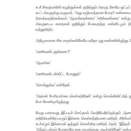
க.சீ.சிவகுமாரின் எழுத்துக்கள் குறித்தும் அவருடனேயே ஒட்டிப்
கூட்டங்களுக்கு வருவார். ‘அது வழியாத்தான போற? என்னைய எற
சொல்வதற்கெல்லாம் ‘ஆமாங்கண்ணா’ ‘சரிங்கண்ணா’ என்று ச
அவருடைய கதைகள் குறித்துப் பேசுவதற்கு என்னிடமும் ந
வந்துவிடும்.
அறிமுகமான சில மாதங்களிலேயே ஏதோ புது எண்ணிலிருந்து அழ
‘மணிகண்டனுங்களா?’
‘ஆமாங்க’
‘மணிகண்டன்கிட்ட பேசணும்’
‘சொல்லுங்க’ என்றேன்.
‘அதான் பேசியாச்சுல..வெச்சுடுறேன்’ என்று சொல்லிவிட்டுத் 
பேச வேண்டியிருந்தது.
வேறு யாராவது இப்படிச் செய்தால் வெறியேறியிருக்கும். ஆனா
எதிரியென்றே யாரும் இல்லை. வெள்ளந்தியான மனிதர். சிரிக்க
கூச்சமும் இல்லாமல் ஒத்துக் கொள்கிற மனிதர் அவர். ‘இந்தக் 
‘அந்தப் பக்கம் போனாவே கை பரபரங்குது..குடிச்சுடுறேன்’ என்ப