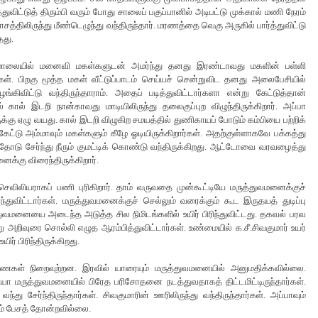
துவிட்டுத் திரும்பி வரும் போது சாலைப் பகுப்பானில் அடிபட்டு முக்கால் மணி நேரம்
திலிருந்து மீண்டெழுந்து வந்திருந்தார். மரணத்தை வெகு அருகில் பார்த்துவிட்டு
தது.
ார். மாலையில் மனைவி மகள்களுடன் அமர்ந்து தனது இரண்டாவது மகளின் பள்ளி
ள். பிறகு மூத்த மகள் வீட்டுப்பாடம் செய்யச் சென்றுவிட தனது அலைபேசியில்
கிவிட்டு வந்திருந்தாராம். அதைப் படித்துவிட்டார்களா என்று கேட்டுத்தான்
 கால் இடறி நான்காவது மாடியிலிருந்து தலைகுப்புற விழுந்திருக்கிறார். அப்பா
கு ஏழு வயது. கால் இடறி விழுகிற சமயத்தில் துணிகாயப் போடும் கம்பியை பற்றிக்
ேட்டு அம்மாவும் மகள்களும் கீழே ஓடியிருக்கிறார்கள். அதற்குள்ளாகவே பக்கத்து
்தத்தோடு சேர்ந்து நீரும் குமட்டிக் கொண்டு வந்திருக்கிறது. ஆட்டோவை வரவழைத்து
க்கு விரைந்திருக்கிறார்.
விலியராகப் பணி புரிகிறார். தாம் வருவதை முன்கூட்டியே மருத்துவமனைக்குச்
ுவிட்டார்கள். மருத்துவமனைக்குச் செல்லும் வரைக்கும் கூட இருதயத் துடிப்பு
்துவமனையை அடைந்த அடுத்த சில நிமிடங்களில் உயிர் பிரிந்துவிட்டது. தகவல் பரவ
ு அறிவுரை சொல்லி எழுத ஆரம்பித்துவிட்டார்கள். உண்மையில் க.சீ.சிவகுமார் உயர்
ர் பிரிந்திருக்கிறது.
ைகள் நிறைவுற்றன. இரவில் யாரையும் மருத்துவமனையில் அனுமதிக்கவில்லை.
ா மருத்துவமனையில் பிரேத பரிசோதனை நடத்துவதாகத் திட்டமிட்டிருந்தார்கள்.
ு சேர்ந்திருந்தார்கள். சிவகுமாரின் ஊரிலிருந்து வந்திருந்தார்கள். அப்பாவும்
வும் பேசத் தோன்றவில்லை.