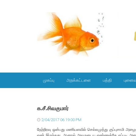
SKIP TO CONTENT
முகப்பு
அறக்கட்டளை
பத்தி
புனைவ
க.சீ.சிவகுமார்
2/04/2017 06:19:00 PM
நேற்றிரவு ஒன்பது மணியளவில் செல்லமுத்து குப்புசாமி அழைத
எண் இருந்தது. ஆனால் அவருடைய எண்ணுக்கே எப்படி அழைப்