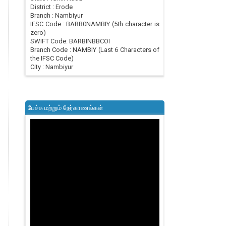
District : Erode
Branch : Nambiyur
IFSC Code : BARB0NAMBIY (5th character is
zero)
SWIFT Code: BARBINBBCOI
Branch Code : NAMBIY (Last 6 Characters of
the IFSC Code)
City : Nambiyur
பேச்சு மற்றும் நேர்காணல்கள்