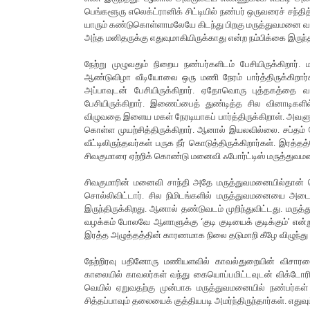
பெங்களூரு எலெக்ட்ரானிக் சிட்டியில் நண்பர் ஒருவரைச் சந்தித்
யாரும் கண்டுகொள்ளாமலேயே கிடந்து பிறகு மருத்துவமனை வாசத்
அந்த மனிதருக்கு எதுவுமாகியிருக்காது என்ற நம்பிக்கை இருந்
நேற்று முழுவதும் நிறைய நண்பர்களிடம் பேசியிருக்கிற
ஆண்டுவிழா வீடியோவை ஒரு மணி நேரம் பார்த்திருக்கிறார்க
அப்பாவுடன் பேசியிருக்கிறார். ஏதோவொரு புத்தகத்தை வழங்
பேசியிருக்கிறார். இணைப்பைத் துண்டித்த சில வினாடிகளில்
விழுவதை இளைய மகள் நேரடியாகப் பார்த்திருக்கிறாள். அவளுக்
கொள்ள முயற்சித்திருக்கிறார். ஆனால் இயலவில்லை. சப்தம் க
வீட்டிலிருந்தவர்கள் பருக நீர் கொடுத்திருக்கிறார்கள். இரத
சிவகுமாரை ஏற்றிக் கொண்டு மனைவி ஃபோர்ட்டிஸ் மருத்துவமனை
சிவகுமாரின் மனைவி சாந்தி அதே மருத்துவமனையில்தான் செ
சொல்லிவிட்டார். சில நிமிடங்களில் மருத்துவமனையை அடைந்த
இருந்திருக்கிறது. ஆனால் தண்டுவடம் முறிந்துவிட்டது. மருத
வழக்கம் போலவே ஆளாளுக்கு ‘குடி குடியைக் குடிக்கும்’ என்ற
இரத்த அழுத்தத்தின் காரணமாக நிலை தடுமாறி கீழே விழுந்து உயி
நேற்றிரவு பதினோரு மணியளவில் காவல்துறையின் விசாரண
காலையில் காவலர்கள் வந்து கையொப்பமிட்டவுடன் விக்டோரிய
வெயில் ஏறுவதற்கு முன்பாக மருத்துவமனையில் நண்பர்கள் வந்த
சித்தப்பாவும் தலையைக் குத்தியபடி அமர்ந்திருந்தார்கள். எது