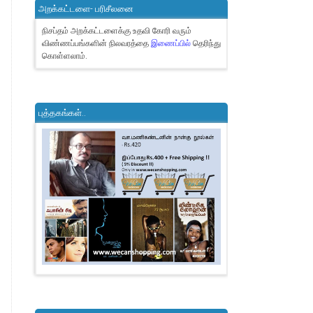
அறக்கட்டளை- பரிசீலனை
நிசப்தம் அறக்கட்டளைக்கு உதவி கோரி வரும்
விண்ணப்பங்களின் நிலவரத்தை
இணைப்பில்
தெரிந்து
கொள்ளலாம்.
புத்தகங்கள்..