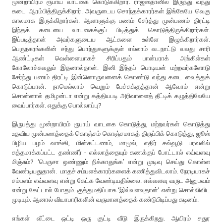
மூன்றாயிரம் ரூபாய் வாடகை கொடுக்கிறார். ராஜஸ்தானில் இருந்து வந்து
கடை ஆரம்பித்திருக்கிறார். அவருடைய சொந்தக்காரர்கள் இங்கேயே வெகு
காலமாக இருக்கிறார்கள். ஆளாளுக்கு பணம் சேர்த்து முன்பணம் திரட்டி
இந்தக் கடையை வாடகைக்குப் பிடித்துக் கொடுத்திருக்கிறார்கள்.
இப்படித்தான் அவர்களுடைய ஆட்களை உள்ளே இழுக்கிறார்கள்.
பெருநகரங்களின் சந்து பொந்துகளுக்குள் எல்லாம் வடநாட்டு வலது சாரி
ஆண்ட்டிகள் வெள்ளையாகச் சிரிப்பதும் பான்பராக் அங்கிள்கள்
கோலோச்சுவதும் இதனால்தான். இனி இந்தப் பொடியன் மற்றவர்களோடு
சேர்ந்து பணம் திரட்டி இன்னொருவனைக் கொண்டு வந்து கடை வைத்துக்
கொடுப்பான். நாமெல்லாம் வெறும் பேச்சுக்குத்தான் ஆவோம் என்று
சொன்னால் தமிழன்டா என்று கத்தியபடி அரிவாளைத் தீட்டிக் கழுத்திலேயே
வைப்பார்கள். எதுக்கு பொல்லாப்பு?
இருபத்து மூன்றாயிரம் ரூபாய் வாடகை கொடுத்து, மற்றவர்கள் கொடுத்து
உதவிய முன்பணத்தைக் கொஞ்சம் கொஞ்சமாகத் திருப்பிக் கொடுத்து, ஜூஸ்
பிழிய பழம் வாங்கி, மின்கட்டணம், மாமூல், எதிர் சவ்வூடு பரவலில்
சுத்தமாக்கப்பட்ட தண்ணீர் - எல்லாத்தையும் கணக்குப் போட்டால் எவ்வளவு
மிஞ்சும்? ‘பெருசா ஒண்ணும் நிக்காதுங்க’ என்று முடிவு செய்து கொள்ள
வேண்டியதுதான். மாதச் சம்பளக்காரர்களைக் கணித்துவிடலாம். நேரடியாகச்
சம்பளம் எவ்வளவு என்று கேட்க வேண்டியதில்லை. எவ்வளவு வருட அனுபவம்
என்று கேட்டால் போதும். குத்துமதிப்பாக ‘இவ்வளவுதான்’ என்று சொல்லிவிட
முடியும். ஆனால் வியாபாரிகளின் வருமானத்தைக் கண்டுபிடிப்பது கடினம்.
எங்கள் வீட்டை ஒட்டி ஒரு குட்டி வீடு இருக்கிறது. ஆயிரம் சதுர