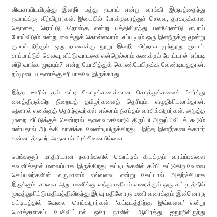
விவசாயிடமிருந்து இளநீர் பத்து ரூபாய் என்று வாங்கி இருபத்தைந்து
ரூபாய்க்கு விற்கிறார்கள். இடையில் போக்குவரத்துச் செலவு, தரகருக்கான
தொகை, நொட்டு, நொஸ்கு என்று பத்திலிருந்து பனிரெண்டு ரூபாய்
போய்விடும் என்று வைத்துக் கொள்ளலாம். எப்படியும் ஒரு இளநீருக்கு மூன்று
ரூபாய் நிற்கும். ஒரு நாளைக்கு நூறு இளநீர் விற்றால் முந்நூறு ரூபாய்.
சாப்பாட்டுச் செலவு, வீட்டு வாடகை என்றெல்லாம் கணக்குப் போட்டால் ‘எப்படி
வீடு வாங்க முடியும்?’ என்று யோசித்துக் கொண்டேயிருக்க வேண்டியதுதான்.
நம்முடைய கணக்கு சரியாகவே இருக்காது.
இந்த ஊரில் தம் கட்டி கோடிக்கணக்கான சொத்துக்களைச் சேர்த்து
வைத்திருக்கிற நிறையத் தமிழர்களைத் தெரியும். எழுதிவிடலாம்தான்.
ஆனால் எனக்குத் தெரிந்தவர்கள் எல்லாம் நிசப்தம் வாசிக்கிறார்கள். அடுத்த
முறை வீட்டுக்குச் சென்றால் தலைவாசலோடு திருப்பி அனுப்பிவிடக் கூடும்
என்பதால் அடக்கி வாசிக்க வேண்டியிருக்கிறது. இந்த இளநீர்கடைக்காரர்
கன்னடத்தவர். அதனால் பிரச்சினையில்லை.
பெங்களூர் மாதிரியான நகரங்களில் கொட்டிக் கிடக்கும் வாய்ப்புகளை
கவனித்தால் மலைப்பாக இருக்கிறது. கட்டிடங்களில் கம்பி கட்டுகிற வேலை
செய்பவர்களின் வருமானம் எவ்வளவு என்று கேட்டால் அதிர்ச்சியாக
இருக்கும். காலை ஆறு மணிக்கு வந்து மதியம் வரைக்கும் ஒரு கட்டிடத்தில்
முடித்துவிட்டு மதியத்திலிருந்து இரவு பதினோரு மணி வரைக்கும் இன்னொரு
கட்டிடத்தில் வேலை செய்கிறார்கள். ‘கட்டிடத்திற்கு இவ்வளவு’ என்று
மொத்தமாகப் பேசிவிட்டால் ஒரே நாளில் ஆயிரத்து ஐநூறிலிருந்து