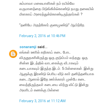
சும்மாவா மலையாளிகள் நம் ரயில்வே
வருமானத்தை பிடுங்கிக்கொண்டு நமது தலையில்
மிளகாய் அரைத்துக்கொண்டிருந்தார்கள் ?
”தனியே அதற்கோர் குணமுண்டு” ஆயிற்றே.
February 2, 2016 at 10:46 PM
sonaramji
said...
எங்கள் ஊாில் கறிகாய் கடை போட
விருதுநகாிலிருந்து ஒரு குடும்பம் வந்தது. ஒரு
சின்ன இடத்தில் வாடகைக்கு வீடாகவும்
கடையாகவும் இருந்த இடம். 5 பிள்ளைகள். இன்று
ஆளுக்கு இரண்டு பொிய வீடு காா் தனித்தனியாக
கடை.ஆனால் இதே ஊா்க்காரா் முன்பே கடை
வைத்திருந்தவா் கடையை விற்று விட்டு இன்று
அவாிடம் கணக்கு பிள்ளை
February 3, 2016 at 11:12 AM