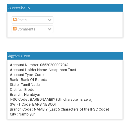
Subscribe To
Posts
Comments
அறக்கட்டளை
Account Number: 05520200007042
Account Holder Name: Nisaptham Trust
Account Type: Current
Bank : Bank Of Baroda
State : Tamil Nadu
District : Erode
Branch : Nambiyur
IFSC Code : BARB0NAMBIY (5th character is zero)
SWIFT Code: BARBINBBCOI
Branch Code : NAMBIY (Last 6 Characters of the IFSC Code)
City : Nambiyur