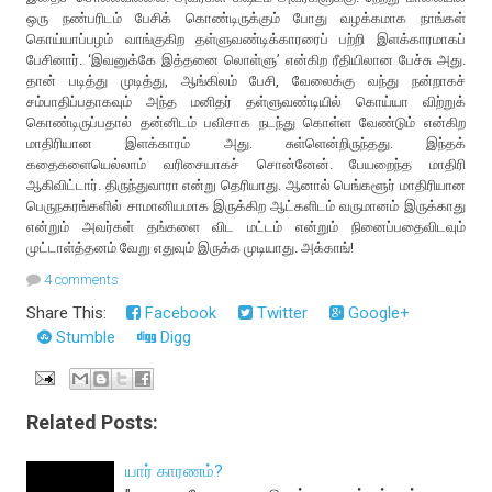
ஒரு நண்பரிடம் பேசிக் கொண்டிருக்கும் போது வழக்கமாக நாங்கள்
கொய்யாப்பழம் வாங்குகிற தள்ளுவண்டிக்காரரைப் பற்றி இளக்காரமாகப்
பேசினார். ‘இவனுக்கே இத்தனை லொள்ளு’ என்கிற ரீதியிலான பேச்சு அது.
தான் படித்து முடித்து, ஆங்கிலம் பேசி, வேலைக்கு வந்து நன்றாகச்
சம்பாதிப்பதாகவும் அந்த மனிதர் தள்ளுவண்டியில் கொய்யா விற்றுக்
கொண்டிருப்பதால் தன்னிடம் பவிசாக நடந்து கொள்ள வேண்டும் என்கிற
மாதிரியான இளக்காரம் அது. சுள்ளென்றிருந்தது. இந்தக்
கதைகளையெல்லாம் வரிசையாகச் சொன்னேன். பேயறைந்த மாதிரி
ஆகிவிட்டார். திருந்துவாரா என்று தெரியாது. ஆனால் பெங்களூர் மாதிரியான
பெருநகரங்களில் சாமானியமாக இருக்கிற ஆட்களிடம் வருமானம் இருக்காது
என்றும் அவர்கள் தங்களை விட மட்டம் என்றும் நினைப்பதைவிடவும்
முட்டாள்த்தனம் வேறு எதுவும் இருக்க முடியாது. அக்காங்!
4 comments
Share This:
Facebook
Twitter
Google+
Stumble
Digg
Related Posts:
யார் காரணம்?