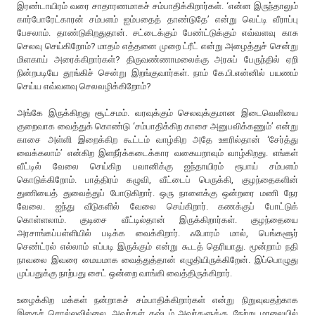
இரண்டாயிரம் வரை சாதாரணமாகச் சம்பாதிக்கிறார்கள். ‘என்ன இருந்தாலும்
கார்போரேட்காரன் சம்பளம் ஐம்பதைத் தாண்டுதே’ என்று வெட்டி வீராப்பு
பேசலாம். தாண்டுகிறதுதான். சட்டைக்கும் பேண்ட்டுக்கும் எவ்வளவு காசு
செலவு செய்கிறோம்? மாதம் எத்தனை முறை ட்ரீட் என்று அழைத்துச் சென்று
மிளகாய் அரைக்கிறார்கள்? திருவண்ணாமலைக்கு அரசுப் பேருந்தில் ஏறி
நின்றபடியே தூங்கிச் சென்று இறங்குவார்கள். நாம் கே.பி.என்னில் பயணம்
செய்ய எவ்வளவு செலவழிக்கிறோம்?
அங்கே இருக்கிறது சூட்சமம். வரவுக்கும் செலவுக்குமான இடைவெளியை
குறைவாக வைத்துக் கொண்டு ‘சம்பாதிக்கிற காசை அனுபவிக்கணும்’ என்று
காசை அள்ளி இறைக்கிற கூட்டம் வாழ்கிற அதே ஊரில்தான் ‘சேர்த்து
வைக்கலாம்’ என்கிற இளநீர்க்கடைக்கார வகையறாவும் வாழ்கிறது. எங்கள்
வீட்டில் வேலை செய்கிற பவானிக்கு ஐந்தாயிரம் ரூபாய் சம்பளம்
கொடுக்கிறோம். பாத்திரம் கழுவி, வீட்டைப் பெருக்கி, குழந்தைகளின்
துணியைத் துவைத்துப் போடுகிறார். ஒரு நாளைக்கு ஒன்றரை மணி நேர
வேலை. ஐந்து வீடுகளில் வேலை செய்கிறார். கணக்குப் போட்டுக்
கொள்ளலாம். குடிசை வீட்டில்தான் இருக்கிறார்கள். குழந்தையை
அரசாங்கப்பள்ளியில் படிக்க வைக்கிறார். ஃபோரம் மால், பெங்களூர்
செண்ட்ரல் எல்லாம் எப்படி இருக்கும் என்று கூடத் தெரியாது. மூன்றாம் நதி
நாவலை இவரை மையமாக வைத்துத்தான் எழுதியிருக்கிறேன். இப்பொழுது
முப்பதுக்கு நாற்பது சைட் ஒன்றை வாங்கி வைத்திருக்கிறார்.
உழைக்கிற மக்கள் நன்றாகச் சம்பாதிக்கிறார்கள் என்று நிறுவுவதற்காக
இதைச் சொல்லவில்லை. அவர்கள் கஷ்டம் அவர்களுக்கு. நேற்று மாலையில்