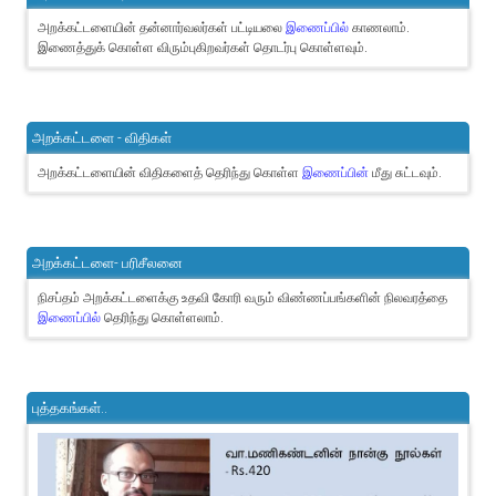
அறக்கட்டளையின் தன்னார்வலர்கள் பட்டியலை
இணைப்பில்
காணலாம்.
இணைத்துக் கொள்ள விரும்புகிறவர்கள் தொடர்பு கொள்ளவும்.
அறக்கட்டளை - விதிகள்
அறக்கட்டளையின் விதிகளைத் தெரிந்து கொள்ள
இணைப்பின்
மீது சுட்டவும்.
அறக்கட்டளை- பரிசீலனை
நிசப்தம் அறக்கட்டளைக்கு உதவி கோரி வரும் விண்ணப்பங்களின் நிலவரத்தை
இணைப்பில்
தெரிந்து கொள்ளலாம்.
புத்தகங்கள்..