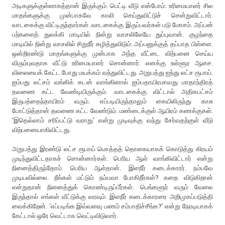
அடிகளுக்குள்ளாகத்தான் இருக்கும். பெட்டி வீடு என்போம். உரிமையாளர் சில
மாதங்களுக்கு முன்பாகவே காலி செய்துவிட்டுச் சென்றுவிட்டார்.
வாடகைக்கு விட்டிருந்தார்கள். வாடகைக்கு இருப்பவர்கள் படு மோசம். அப்பன்
பற்களைத் துலக்கி மாடியில் நின்று வாசலிலேயே துப்புவான். குழந்தை
மாடியில் நின்று வாசலில் சிறுநீர் கழித்துவிடும். அப்பனுக்குத் தப்பாத பிள்ளை.
ஒன்றிரண்டு மாதங்களுக்கு முன்பாக அந்த வீட்டை விற்பனை செய்ய
விரும்புவதாக வீட்டு உரிமையாளர் சொன்னார். எனக்கு உள்ளூர ஆசை.
விலையைக் கேட்ட போது மயக்கம் வந்துவிட்டது. அறுபத்து ஐந்து லட்ச ரூபாய்.
ஐம்பது லட்சம் வங்கிக் கடன் வாங்கினால் ஐம்பதாயிரமாவது மாதாந்திரத்
தவணை கட்ட வேண்டியிருக்கும். வாடகைக்கு விட்டால் அதிகபட்சம்
இருபத்தைந்தாயிரம் வரும். எப்படியிருந்தாலும் கையிலிருந்து காசு
போட்டுத்தான் தவணை கட்ட வேண்டும். மண்டைக்குள் ஆயிரம் கணக்குகள்.
‘இதெல்லாம் சரிப்பட்டு வராது’ என்று முடிவுக்கு வந்து சேர்வதற்குள் வீடு
விற்பனையாகிவிட்டது.
அறுபத்து இரண்டு லட்ச ரூபாய் மொத்தத் தொகையாகக் கொடுத்து கிரயம்
முடிந்துவிட்டதாகச் சொன்னார்கள். பெரிய ஆள் வாங்கிவிட்டார் என்று
நினைத்திருந்தோம். பெரிய ஆள்தான். இளநீர் கடைக்காரர். நம்பவே
முடியவில்லை. நீங்கள் மட்டும் நம்பவா போகிறீர்கள்? கதை விடுகிறான்
என்றுதான் நினைத்துக் கொண்டிருப்பீர்கள். பெங்களூர் வரும் வேலை
இருந்தால் எங்கள் வீட்டுக்கு வரவும். இளநீர் கடைக்காரரை அறிமுகப்படுத்தி
வைக்கிறேன். ‘எப்படிங்க இவ்வளவு பணம் சம்பாதிச்சீங்க?’ என்று நேரடியாகக்
கேட்டால் ஒரே வெட்டாக வெட்டிவிடுவார்.