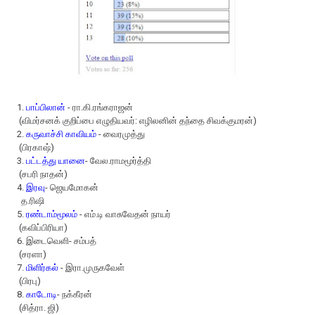
1.
பாப்பிலான்
- ரா.கி.ரங்கராஜன்
(விமர்சனக் குறிப்பை எழுதியவர்: எழிலனின் தந்தை சிவக்குமரன்)
2.
கருவாச்சி காவியம்
- வைரமுத்து
(பிரகாஷ்)
3.
பட்டத்து யானை
- வேல.ராமமூர்த்தி
(சபரி நாதன்)
4.
இரவு
- ஜெயமோகன்
த.ரிஷி
5.
ரண்டாம்மூலம்
- எம்.டி வாசுவேதன் நாயர்
(கவிப்பிரியா)
6. இடைவெளி- சம்பத்
(சரளா)
7.
மிளிர்கல்
- இரா.முருகவேள்
(பிரபு)
8.
காடோடி
- நக்கீரன்
(சித்ரா. ஜி)