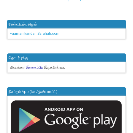
கேள்வியும் பதிலும்
vaamanikandan.Sarahah.com
தொடர்புக்கு..
விவரங்கள்
இருக்கின்றன.
இணைப்பில்
நிசப்தம் App (for ஆண்ட்ராய்ட்)