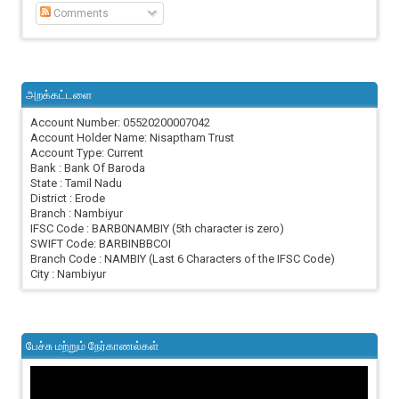
Comments
அறக்கட்டளை
Account Number: 05520200007042
Account Holder Name: Nisaptham Trust
Account Type: Current
Bank : Bank Of Baroda
State : Tamil Nadu
District : Erode
Branch : Nambiyur
IFSC Code : BARB0NAMBIY (5th character is zero)
SWIFT Code: BARBINBBCOI
Branch Code : NAMBIY (Last 6 Characters of the IFSC Code)
City : Nambiyur
பேச்சு மற்றும் நேர்காணல்கள்