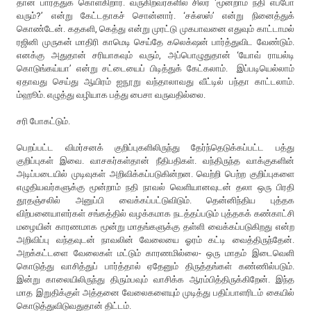
தான் பார்த்துக் கொள்கிறார். வருகிறவர்களில் சிலர் ‘மூன்றாம் நதி எப்போ
வரும்?’ என்று கேட்டதாகச் சொன்னார். ‘சக்ஸஸ்’ என்று நினைத்துக்
கொண்டேன். கதகளி, கெத்து என்று முரட்டு முகபாவனை எதுவும் காட்டாமல்
ரஜினி முருகன் மாதிரி காமெடி செய்தே கலெக்‌ஷன் பார்த்துவிட வேண்டும்.
எனக்கு அதுதான் சரியாகவும் வரும், அப்பொழுதுதான் ‘யோவ் ராயல்டி
கொடுங்கய்யா’ என்று சட்டையைப் பிடித்துக் கேட்கலாம். இப்படியெல்லாம்
ஏதாவது செய்து ஆயிரம் ஐநூறு வந்தாலாவது வீட்டில் பந்தா காட்டலாம்.
ம்ஹூம். எழுத்து வழியாக பத்து பைசா வருவதில்லை.
சரி போகட்டும்.
பெறப்பட்ட விமர்சனக் குறிப்புகளிலிருந்து தேர்ந்தெடுக்கப்பட்ட பத்து
குறிப்புகள் இவை. வாசகர்கள்தான் நீதிபதிகள். வந்திருந்த வாக்குகளின்
அடிப்படையில் முடிவுகள் அறிவிக்கப்படுகின்றன. வெற்றி பெற்ற குறிப்புகளை
எழுதியவர்களுக்கு மூன்றாம் நதி நாவல் வெளியானவுடன் தலா ஒரு பிரதி
தூதஞ்சலில் அனுப்பி வைக்கப்பட்டுவிடும். தென்னிந்திய புத்தக
விற்பனையாளர்கள் சங்கத்தில் வழக்கமாக நடத்தப்படும் புத்தகக் கண்காட்சி
மழையின் காரணமாக மூன்று மாதங்களுக்கு தள்ளி வைக்கப்படுகிறது என்ற
அறிவிப்பு வந்தவுடன் நாவலின் வேலையை ஓரம் கட்டி வைத்திருந்தேன்.
அறக்கட்டளை வேலைகள் மட்டும் காரணமில்லை- ஒரு மாதம் இடைவெளி
கொடுத்து வாசித்துப் பார்த்தால் ஏதேனும் திருத்தங்கள் கண்ணில்படும்.
இன்று காலையிலிருந்து திரும்பவும் வாசிக்க ஆரம்பித்திருக்கிறேன். இந்த
மாத இறுதிக்குள் அத்தனை வேலைகளையும் முடித்து பதிப்பாளரிடம் கையில்
கொடுத்துவிடுவதுதான் திட்டம்.