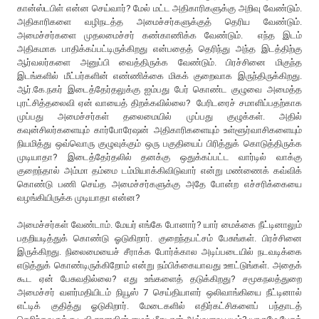
கான்ஸ்டபிள் என்ன செய்வார்? மேல் மட்ட அதிகாரிகளுக்கு அறிவு வேண்டும்.
அதிகாரிகளை வழிநடத்த அமைச்சர்களுக்குத் தெரிய வேண்டும்.
அமைச்சர்களை முதலமைச்சர் கண்காணிக்க வேண்டும். எந்த இடம்
அதிகமாக பாதிக்கப்பட்டிருக்கிறது என்பதைத் தெரிந்து அந்த இடத்திற்கு
ஆர்வலர்களை அனுப்பி வைத்திருக்க வேண்டும். பிரச்சினை மிகுந்த
இடங்களில் மீட்பர்களின் எண்ணிக்கை மிகக் குறைவாக இருந்திருக்கிறது.
ஆர்.கே.நகர் இடைத்தேர்தலுக்கு ஐம்பது பேர் கொண்ட குழுவை அமைத்த
புரட்சித்தலைவி ஏன் வாயைத் திறக்கவில்லை? பேரிடரைச் சமாளிப்பதற்காக
முப்பது அமைச்சர்கள் தலைமையில் முப்பது குழுக்கள். அதில்
கவுன்சிலர்களையும் கார்போரேஷன் அதிகாரிகளையும் உள்ளூர்வாசிகளையும்
நியமித்து ஒவ்வொரு குழுவுக்கும் ஒரு பகுதியைப் பிரித்துக் கொடுத்திருக்க
முடியாதா? இடைத்தேர்தலில் தனக்கு ஒதுக்கப்பட்ட வார்டில் வாக்கு
குறைந்தால் அம்மா தம்மை டம்மியாக்கிவிடுவார் என்று மண்ணைக் கவ்விக்
கொண்டு பணி செய்த அமைச்சர்களுக்கு அதே போன்ற எச்சரிக்கையை
வழங்கியிருக்க முடியாதா என்ன?
அமைச்சர்கள் வேண்டாம். மேயர் எங்கே போனார்? யார் மைக்கை நீட்டினாலும்
பதறியடித்துக் கொண்டு ஓடுகிறார். குறைந்தபட்சம் பேசுங்கள். பிரச்சினை
இருக்கிறது. நிலைமையைச் சீராக்க போர்க்கால அடிப்படையில் நடவடிக்கை
எடுத்துக் கொண்டிருக்கிறோம் என்று நம்பிக்கையாவது ஊட்டுங்கள். அதைக்
கூட ஏன் பேசுவதில்லை? எது உங்களைத் தடுக்கிறது? சமூகநலத்துறை
அமைச்சர் வளர்மதியிடம் நியூஸ் 7 செய்தியாளர் ஒலிவாங்கியை நீட்டினால்
எட்டிக் குதித்து ஓடுகிறார். மேடைகளில் எதிர்கட்சிகளைப் பந்தாடத்