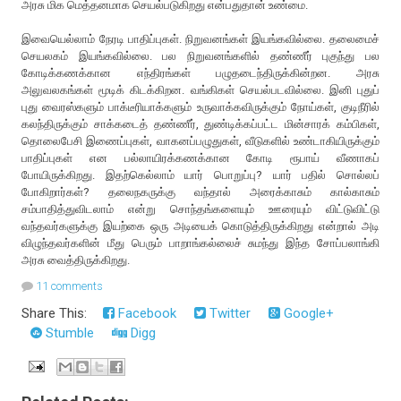
அரசு மிக மெத்தனமாக செயல்படுகிறது என்பதுதான் உண்மை.
இவையெல்லாம் நேரடி பாதிப்புகள். நிறுவனங்கள் இயங்கவில்லை. தலைமைச்
செயலகம் இயங்கவில்லை. பல நிறுவனங்களில் தண்ணீர் புகுந்து பல
கோடிக்கணக்கான எந்திரங்கள் பழுதடைந்திருக்கின்றன. அரசு
அலுவலகங்கள் மூடிக் கிடக்கிறன. வங்கிகள் செயல்படவில்லை. இனி புதுப்
புது வைரஸ்களும் பாக்டீரியாக்களும் உருவாக்கவிருக்கும் நோய்கள், குடிநீரில்
கலந்திருக்கும் சாக்கடைத் தண்ணீர், துண்டிக்கப்பட்ட மின்சாரக் கம்பிகள்,
தொலைபேசி இணைப்புகள், வாகனப்பழுதுகள், வீடுகளில் உண்டாகியிருக்கும்
பாதிப்புகள் என பல்லாயிரக்கணக்கான கோடி ரூபாய் வீணாகப்
போயிருக்கிறது. இதற்கெல்லாம் யார் பொறுப்பு? யார் பதில் சொல்லப்
போகிறார்கள்? தலைநகருக்கு வந்தால் அரைக்காசும் கால்காசும்
சம்பாதித்துவிடலாம் என்று சொந்தங்களையும் ஊரையும் விட்டுவிட்டு
வந்தவர்களுக்கு இயற்கை ஒரு அடியைக் கொடுத்திருக்கிறது என்றால் அடி
விழுந்தவர்களின் மீது பெரும் பாறாங்கல்லைச் சுமந்து இந்த சோப்பலாங்கி
அரசு வைத்திருக்கிறது.
11 comments
Share This:
Facebook
Twitter
Google+
Stumble
Digg