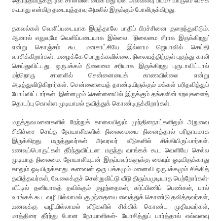
தெரிந்தவருக்கு டிவி சானலின் மைக் மீது ஏன் அவ்வளவு பயம்? யாருமே பேசக்
கூடாது என்கிற தடையுத்தரவு அமலில் இருக்கும் போலிருக்கிறது.
தகவல்கள் வெளிப்படையாக இருந்தாலே பாதிப் பிரச்சினை குறைந்துவிடும்.
ஆனால் எதுவுமே வெளிப்படையாக இல்லை. ‘நிலைமை சீராக இருக்கிறது’
என்று கொஞ்சம் கூட மனசாட்சியே இல்லாம ஜெயாவில் செய்தி
வாசிக்கிறார்கள். மழைக்கே பொறுக்கவில்லை. நிலையத்திற்குள் புகுந்து காலி
செய்துவிட்டது. ஒருபக்கம் நிலைமை சரியாக இருக்கிறது புருடாவிட்டால்
மற்றொரு சானலில் சென்னையைக் காணவில்லை என்று
அடித்துவிடுகிறார்கள். சென்னையைத் தாண்டியிருக்கும் மக்கள் பரிதவித்துப்
போய்விட்டார்கள். இன்னமும் சென்னையில் இருக்கும் தங்களின் உறவுகளைத்
தொடர்பு கொள்ள முடியாமல் தவித்துக் கொண்டிருக்கிறார்கள்.
மருத்துவமனைகளில் நேற்றுக் காலையிலும் முந்தினநாட்களிலும் அறுவை
சிகிச்சை செய்த நோயாளிகளின் நிலைமையை நினைத்தால் பரிதாபமாக
இருக்கிறது. மருத்துவர்கள் அவரவர் வீடுகளில் சிக்கியிருப்பார்கள்.
உணவுப்பொருட்கள் தீர்ந்துவிட்டன. மருந்து வாங்கக் கூட வெளியே செல்ல
முடியாத நிலைமை. நோயாளியுடன் இருப்பவர்களுக்கு கையும் ஓடியிருக்காது
காலும் ஓடியிருக்காது. கணவன் ஒரு பக்கமும் மனைவி ஒருபக்கமும் சிக்கித்
தவித்தவர்கள், வேலைக்குச் சென்றுவிட்டு வீடு திரும்பமுடியாத பெற்றோர்கள்-
வீட்டில் தனியாகத் தவிக்கும் குழந்தைகள், கர்ப்பிணிப் பெண்கள், பால்
வாங்கக் கூட வழியில்லாமல் குழந்தையை வைத்துக் கொண்டு தவித்தவர்கள்,
உணவுக்கு வழியில்லாமல் வீடுகளில் சிக்கிக் கொண்ட முதியவர்கள்,
மாத்திரை தீர்ந்து போன நோயாளிகள்- யோசித்துப் பார்த்தால் எவ்வளவு