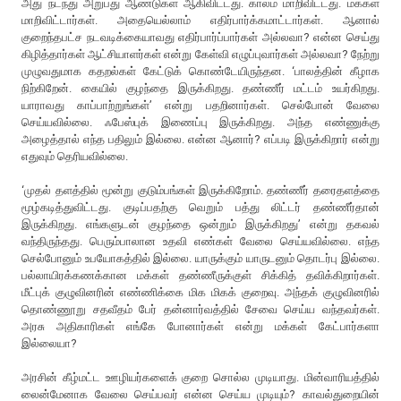
அது நடந்து அறுபது ஆண்டுகள் ஆகிவிட்டது. காலம் மாறிவிட்டது. மக்கள்
மாறிவிட்டார்கள். அதையெல்லாம் எதிர்பார்க்கமாட்டார்கள். ஆனால்
குறைந்தபட்ச நடவடிக்கையாவது எதிர்பார்ப்பார்கள் அல்லவா? என்ன செய்து
கிழித்தார்கள் ஆட்சியாளர்கள் என்று கேள்வி எழுப்புவார்கள் அல்லவா? நேற்று
முழுவதுமாக கதறல்கள் கேட்டுக் கொண்டேயிருந்தன. ‘பாலத்தின் கீழாக
நிற்கிறேன். கையில் குழந்தை இருக்கிறது. தண்ணீர் மட்டம் உயர்கிறது.
யாராவது காப்பாற்றுங்கள்’ என்று பதறினார்கள். செல்போன் வேலை
செய்யவில்லை. ஃபேஸ்புக் இணைப்பு இருக்கிறது. அந்த எண்ணுக்கு
அழைத்தால் எந்த பதிலும் இல்லை. என்ன ஆனார்? எப்படி இருக்கிறார் என்று
எதுவும் தெரியவில்லை.
‘முதல் தளத்தில் மூன்று குடும்பங்கள் இருக்கிறோம். தண்ணீர் தரைதளத்தை
மூழ்கடித்துவிட்டது. குடிப்பதற்கு வெறும் பத்து லிட்டர் தண்ணீர்தான்
இருக்கிறது. எங்களுடன் குழந்தை ஒன்றும் இருக்கிறது’ என்று தகவல்
வந்திருந்தது. பெரும்பாலான உதவி எண்கள் வேலை செய்யவில்லை. எந்த
செல்போனும் உபயோகத்தில் இல்லை. யாருக்கும் யாருடனும் தொடர்பு இல்லை.
பல்லாயிரக்கணக்கான மக்கள் தண்ணீருக்குள் சிக்கித் தவிக்கிறார்கள்.
மீட்புக் குழுவினரின் எண்ணிக்கை மிக மிகக் குறைவு. அந்தக் குழுவினரில்
தொண்ணூறு சதவீதம் பேர் தன்னார்வத்தில் சேவை செய்ய வந்தவர்கள்.
அரசு அதிகாரிகள் எங்கே போனார்கள் என்று மக்கள் கேட்பார்களா
இல்லையா?
அரசின் கீழ்மட்ட ஊழியர்களைக் குறை சொல்ல முடியாது. மின்வாரியத்தில்
லைன்மேனாக வேலை செய்பவர் என்ன செய்ய முடியும்? காவல்துறையின்