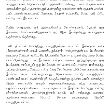
சுமத்துவார்கள். தொலையட்டும். தற்காலிகமாகவேனும் ஏன் பெரும்பாலான
அமைச்சர்களும் அதிகாரிகளும் களத்திற்கு வரவில்லை என்பதுதான் கேள்வி.
பயம். மக்கள் சட்டையைப் பிடித்தால் தேர்தல் சமயத்தில் பெயர் நாறி விடும்
என்கிற பயம். இல்லையா?
பெரிய மழைதான். யார் இல்லையென்று சொன்னார்கள். ஆனால் ஏன்
இவ்வளவு சோப்பலாங்கித்தனமாக ஓர் அரசு இயங்குகிறது என்பதுதான்
வருத்தமாக இருக்கிறது.
பணி நீட்டிப்புக் கொடுத்து வைத்திருக்கும் ரமணன் இன்னமும் ஒரே
பல்லவியைத்தான் பாடிக் கொண்டிருக்கிறார். ‘தமிழகத்தின் பல இடங்களில்
கனமழை பெய்யக் கூடும். சில இடங்களில் லேசானது முதல் மித மழை பெய்ய
வாய்ப்பிருக்கிறது’. பல இடங்கள் என்றால் எவை? தூத்துக்குடியும் ஒரு
இடம்தான். தாம்பரமும் ஒரு இடம்தான். சரி போகட்டும். அடுத்த நான்கைந்து
நாட்களுக்கு மழை பெய்யும் என்று அவர் சொல்வதை நம்பி அரசு பாதுகாப்பான
இடங்கள் எவை என்பதையாவது அடையாளம் கண்டு வைத்திருக்க
வேண்டுமல்லவா? கூவத்தில் நீர் பெருக்கெடுத்து ஓடுகிற நேரம் வரைக்கும்
அதன் கரைகளில் வாழும் குடிசைவாசிகளுக்கு எந்த பாதுகாப்பும்
வழங்கப்பட்டிருக்கவில்லை. மழை கடுமையாக இருக்கப் போகிறது என்கிற
எச்சரிக்கையைக் கொடுத்திருந்தால் பாதிப் பேர் தங்களது மனைவி
குழந்தைகளையாவது அவரவர் சொந்த ஊர்களுக்கு அனுப்பி
வைத்திருப்பார்கள்.