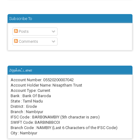
Subscribe To
Posts
Comments
அறக்கட்டளை
Account Number: 05520200007042
Account Holder Name: Nisaptham Trust
Account Type: Current
Bank : Bank Of Baroda
State : Tamil Nadu
District : Erode
Branch : Nambiyur
IFSC Code : BARB0NAMBIY (5th character is zero)
SWIFT Code: BARBINBBCOI
Branch Code : NAMBIY (Last 6 Characters of the IFSC Code)
City : Nambiyur