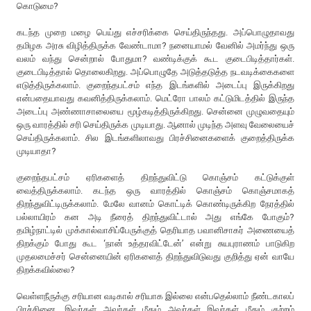
கொடுமை?
கடந்த முறை மழை பெய்து எச்சரிக்கை செய்திருந்தது. அப்பொழுதாவது
தமிழக அரசு விழித்திருக்க வேண்டாமா? நனையாமல் வேனில் அமர்ந்து ஒரு
வலம் வந்து சென்றால் போதுமா? வண்டிக்குக் கூட குடைபிடித்தார்கள்.
குடைபிடித்தால் தொலைகிறது. அப்பொழுதே அடுத்தடுத்த நடவடிக்கைகளை
எடுத்திருக்கலாம். குறைந்தபட்சம் எந்த இடங்களில் அடைப்பு இருக்கிறது
என்பதையாவது கவனித்திருக்கலாம். மெட்ரோ பாலம் கட்டுமிடத்தில் இருந்த
அடைப்பு அண்ணாசாலையை மூழ்கடித்திருக்கிறது. சென்னை முழுவதையும்
ஒரு வாரத்தில் சரி செய்திருக்க முடியாது. ஆனால் முடிந்த அளவு வேலையைச்
செய்திருக்கலாம். சில இடங்களிலாவது பிரச்சினைகளைக் குறைத்திருக்க
முடியாதா?
குறைந்தபட்சம் ஏரிகளைத் திறந்துவிட்டு கொஞ்சம் கட்டுக்குள்
வைத்திருக்கலாம். கடந்த ஒரு வாரத்தில் கொஞ்சம் கொஞ்சமாகத்
திறந்துவிட்டிருக்கலாம். மேலே வானம் கொட்டிக் கொண்டிருக்கிற நேரத்தில்
பல்லாயிரம் கன அடி நீரைத் திறந்துவிட்டால் அது எங்கே போகும்?
தமிழ்நாட்டில் முக்கால்வாசிப்பேருக்குத் தெரியாத பவானிசாகர் அணையைத்
திறக்கும் போது கூட ‘நான் உத்தரவிட்டேன்’ என்று சுயபுராணம் பாடுகிற
முதலமைச்சர் சென்னையின் ஏரிகளைத் திறந்துவிடுவது குறித்து ஏன் வாயே
திறக்கவில்லை?
வெள்ளநீருக்கு சரியான வடிகால் சரியாக இல்லை என்பதெல்லாம் நீண்டகாலப்
பிரச்சினை. இவர்கள் அவர்கள் மீதும் அவர்கள் இவர்கள் மீதும் குற்றம்