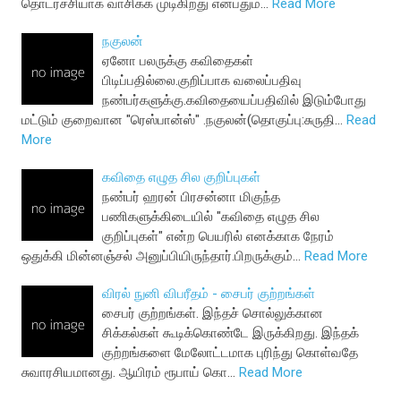
தொடர்ச்சியாக வாசிக்க முடிகிறது என்பதும…
Read More
நகுலன்
ஏனோ பலருக்கு கவிதைகள்
பிடிப்பதில்லை.குறிப்பாக வலைப்பதிவு
நண்பர்களுக்கு.கவிதையைப்பதிவில் இடும்போது
மட்டும் குறைவான "ரெஸ்பான்ஸ்" .நகுலன்(தொகுப்பு:சுருதி…
Read
More
கவிதை எழுத சில குறிப்புகள்
நண்பர் ஹரன் பிரசன்னா மிகுந்த
பணிகளுக்கிடையில் "கவிதை எழுத சில
குறிப்புகள்" என்ற பெயரில் எனக்காக நேரம்
ஒதுக்கி மின்னஞ்சல் அனுப்பியிருந்தார்.பிறருக்கும்…
Read More
விரல் நுனி விபரீதம் - ‍சைபர் குற்றங்கள்
சைபர் குற்றங்கள். இந்தச் சொல்லுக்கான
சிக்கல்கள் கூடிக்கொண்டே இருக்கிறது. இந்தக்
குற்றங்களை மேலோட்டமாக புரிந்து கொள்வதே
சுவாரசியமானது. ஆயிரம் ரூபாய் கொ…
Read More