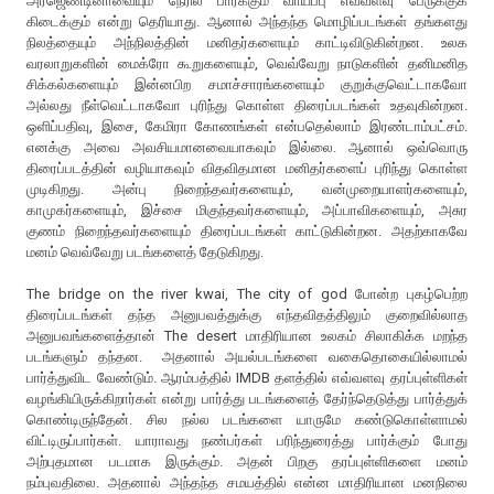
அர்ஜெண்டினாவையும் நேரில் பார்க்கும் வாய்ப்பு எவ்வளவு பேருக்குக்
கிடைக்கும் என்று தெரியாது. ஆனால் அந்தந்த மொழிப்படங்கள் தங்களது
நிலத்தையும் அந்நிலத்தின் மனிதர்களையும் காட்டிவிடுகின்றன. உலக
வரலாறுகளின் மைக்ரோ கூறுகளையும், வெவ்வேறு நாடுகளின் தனிமனித
சிக்கல்களையும் இன்னபிற சமாச்சாரங்களையும் குறுக்குவெட்டாகவோ
அல்லது நீள்வெட்டாகவோ புரிந்து கொள்ள திரைப்படங்கள் உதவுகின்றன.
ஒளிப்பதிவு, இசை, கேமிரா கோணங்கள் என்பதெல்லாம் இரண்டாம்பட்சம்.
எனக்கு அவை அவசியமானவையாகவும் இல்லை. ஆனால் ஒவ்வொரு
திரைப்படத்தின் வழியாகவும் விதவிதமான மனிதர்களைப் புரிந்து கொள்ள
முடிகிறது. அன்பு நிறைந்தவர்களையும், வன்முறையாளர்களையும்,
காமுகர்களையும், இச்சை மிகுந்தவர்களையும், அப்பாவிகளையும், அசுர
குணம் நிறைந்தவர்களையும் திரைப்படங்கள் காட்டுகின்றன. அதற்காகவே
மனம் வெவ்வேறு படங்களைத் தேடுகிறது.
The bridge on the river kwai, The city of god போன்ற புகழ்பெற்ற
திரைப்படங்கள் தந்த அனுபவத்துக்கு எந்தவிதத்திலும் குறைவில்லாத
அனுபவங்களைத்தான் The desert மாதிரியான உலகம் சிலாகிக்க மறந்த
படங்களும் தந்தன. அதனால் அயல்படங்களை வகைதொகையில்லாமல்
பார்த்துவிட வேண்டும். ஆரம்பத்தில் IMDB தளத்தில் எவ்வளவு தரப்புள்ளிகள்
வழங்கியிருக்கிறார்கள் என்று பார்த்து படங்களைத் தேர்ந்தெடுத்து பார்த்துக்
கொண்டிருந்தேன். சில நல்ல படங்களை யாருமே கண்டுகொள்ளாமல்
விட்டிருப்பார்கள். யாராவது நண்பர்கள் பரிந்துரைத்து பார்க்கும் போது
அற்புதமான படமாக இருக்கும். அதன் பிறகு தரப்புள்ளிகளை மனம்
நம்புவதிலை. அதனால் அந்தந்த சமயத்தில் என்ன மாதிரியான மனநிலை