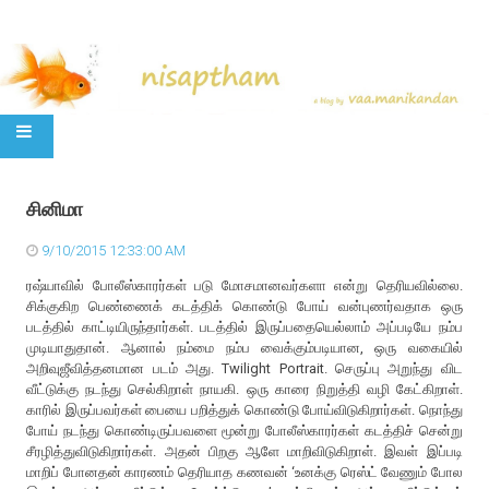
SKIP TO CONTENT
சினிமா
9/10/2015 12:33:00 AM
ரஷ்யாவில் போலீஸ்காரர்கள் படு மோசமானவர்களா என்று தெரியவில்லை.
சிக்குகிற பெண்ணைக் கடத்திக் கொண்டு போய் வன்புணர்வதாக ஒரு
படத்தில் காட்டியிருந்தார்கள். படத்தில் இருப்பதையெல்லாம் அப்படியே நம்ப
முடியாதுதான். ஆனால் நம்மை நம்ப வைக்கும்படியான, ஒரு வகையில்
அறிவுஜீவித்தனமான படம் அது. Twilight Portrait. செருப்பு அறுந்து விட
வீட்டுக்கு நடந்து செல்கிறாள் நாயகி. ஒரு காரை நிறுத்தி வழி கேட்கிறாள்.
காரில் இருப்பவர்கள் பையை பறித்துக் கொண்டு போய்விடுகிறார்கள். நொந்து
போய் நடந்து கொண்டிருப்பவளை மூன்று போலீஸ்காரர்கள் கடத்திச் சென்று
சீரழித்துவிடுகிறார்கள். அதன் பிறகு ஆளே மாறிவிடுகிறாள். இவள் இப்படி
மாறிப் போனதன் காரணம் தெரியாத கணவன் ‘உனக்கு ரெஸ்ட் வேணும் போல