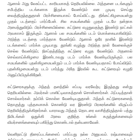
ஆனால் அது லேசுப்பட்ட காரியமாகத் தெரியவில்லை. அத்தனை படங்களும்
சமீபத்திய படங்களாக இருக்க வேண்டும் என முடிவு செய்து
வைத்திருந்ததுதான் பிரச்சினையாகப் போய்விட்டது. திங்கட்கிழமையன்று
முதல் படத்தைப் பார்ப்பேன். சில சமயங்களில் முதல் படமே நன்றாக
அமைந்துவிடும். பிரச்சினையில்லை. கட்டுரை எழுதுவதற்கு இரண்டு நாட்கள்
அவகாசம் இருக்கும். ஆனால் பல சமயங்களில் படம் மொக்கையாகிவிடும்.
அடுத்த படத்தை பார்த்தாக வேண்டும். ஆனால் ஒரே நாளில் இரண்டு
படங்களைப் பார்க்க முடியாது. தூங்கி எழுந்து அடுத்த நாள் வேலைக்குச்
செல்ல வேண்டும்; நிசப்தத்திற்கு கட்டுரை எழுத வேண்டும். அதனால்
செவ்வாய்க்கிழமை இரண்டாவது படம் பார்க்க வேண்டியிருக்கும். பல
சமயங்களில் புதன்கிழமையன்றும் படம் பார்க்க வேண்டியதாகப் போய்விடும்.
புதன்கிழமையன்று படம் பார்த்து அதே இரவில் கூட கட்டுரையும் எழுதி
அனுப்பியிருக்கிறேன்.
கட்டுரைகளுக்கு அந்தத் தளத்தில் எப்படி வரவேற்பு இருந்தது என்று
தெரியவில்லை. அவர்கள் பாஸிட்டிவாகத்தான் சொன்னார்கள். அப்படித்தான்
சொல்வார்கள். நம்பிக் கொள்ள வேண்டியதுதான். அந்தக் கட்டுரைகளைத்
தொகுத்து புத்தகமாகக் கொண்டு வர இரண்டு பிரசுரங்களில் விருப்பம்
தெரிவித்திருக்கிறார்கள். யாராவது அந்தத் தொடரை வாசித்திருந்தால் பத்து
நிமிடங்கள் ஒதுக்கி அவை குறித்த உங்கள் கருத்துக்களையும்
விமர்சனங்களையும் பகிர்ந்து கொண்டால் தன்யனாவேன்.
வெளிநாட்டு திரைப்படங்களைப் பார்ப்பது நல்ல அனுபவம். ரஷ்யாவையும்