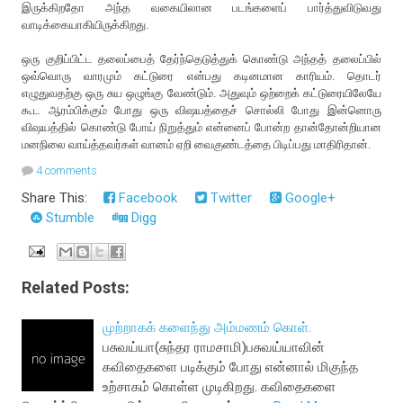
இருக்கிறதோ அந்த வகையிலான படங்களைப் பார்த்துவிடுவது
வாடிக்கையாகியிருக்கிறது.
ஒரு குறிப்பிட்ட தலைப்பைத் தேர்ந்தெடுத்துக் கொண்டு அந்தத் தலைப்பில்
ஒவ்வொரு வாரமும் கட்டுரை என்பது கடினமான காரியம். தொடர்
எழுதுவதற்கு ஒரு சுய ஒழுங்கு வேண்டும். அதுவும் ஒற்றைக் கட்டுரையிலேயே
கூட ஆரம்பிக்கும் போது ஒரு விஷயத்தைச் சொல்லி போது இன்னொரு
விஷயத்தில் கொண்டு போய் நிறுத்தும் என்னைப் போன்ற தான்தோன்றியான
மனநிலை வாய்த்தவர்கள் வானம் ஏறி வைகுண்டத்தை பிடிப்பது மாதிரிதான்.
4 comments
Share This:
Facebook
Twitter
Google+
Stumble
Digg
Related Posts:
முற்றாகக் களைந்து அம்மணம் கொள்.
பசுவய்யா(சுந்தர ராமசாமி)பசுவய்யாவின்
கவிதைகளை படிக்கும் போது என்னால் மிகுந்த
உற்சாகம் கொள்ள முடிகிறது. கவிதைகளை