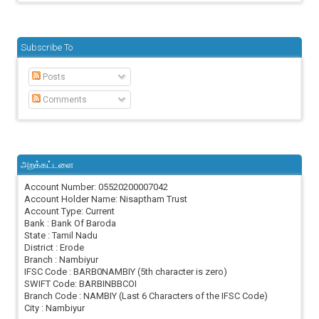
Subscribe To
Posts
Comments
அறக்கட்டளை
Account Number: 05520200007042
Account Holder Name: Nisaptham Trust
Account Type: Current
Bank : Bank Of Baroda
State : Tamil Nadu
District : Erode
Branch : Nambiyur
IFSC Code : BARB0NAMBIY (5th character is zero)
SWIFT Code: BARBINBBCOI
Branch Code : NAMBIY (Last 6 Characters of the IFSC Code)
City : Nambiyur