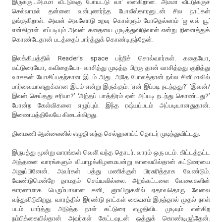
இருக்கு...அம்மா வீட்டுக்கு போய்ட்டு வா’ என்கிறான். அம்மா வீட்டுக்குச்
செல்லாமல் தன்னை வன்புணர்ந்த போலீஸ்காரனுடன் சில நாட்கள்
தங்குகிறாள். அவன் அவளோடு உறவு கொள்ளும் போதெல்லாம் ‘ஐ லவ் யூ’
என்கிறாள். எப்படியும் அவன் கதையை முடித்துவிடுவாள் என்று நினைத்துக்
கொண்டேதான் படத்தைப் பார்த்துக் கொண்டிருந்தேன்.
இலக்கியத்தில் Reader's space பற்றிச் சொல்வார்கள். கதையோ,
கட்டுரையோ, கவிதையோ- வாசித்து முடித்த பிறகு தான் வாசித்தது குறித்து
வாசகன் யோசிப்பதற்கான இடம் அது. அதே போலத்தான் நல்ல சினிமாவில்
பார்வையாளனுக்கான இடம் என்று இருக்கும். ‘ஏன் இப்படி நடந்தது?’ ‘இவன்/
இவள் செய்தது சரியா?’ ‘அந்தப் பாத்திரம் ஏன் அப்படி நடந்து கொண்டது?’
போன்ற கேள்விகளை எழுப்பும். இந்த ரஷ்யப்படம் அப்படியானதுதான்.
இணையத்திலேயே கிடைக்கிறது.
தினமணி ஆன்லைனில் எழுதி வந்த செல்லுலாய்ட் தொடர் முடிந்துவிட்டது.
இருபத்து மூன்று வாரங்கள் வெளி வந்த தொடர். வாரம் ஒரு படம். கிட்டத்தட்ட
அத்தனை வாரங்களும் வியாழக்கிழமையன்று காலையில்தான் கட்டுரையை
அனுப்பினேன். அவர்கள் பத்து மணிக்குள் பிரசுரித்தாக வேண்டும்.
வேண்டுமென்றே தாமதம் செய்யவில்லை. அறக்கட்டளை வேலைகளின்
காரணமாக பெரும்பாலான சனி, ஞாயிறுகளில் ஏதாவதொரு வேலை
வந்துவிடுகிறது. வாரத்தில் இரண்டு நாட்கள் கைவசம் இருந்தால் முதல் நாள்
படம் பார்த்து அடுத்த நாள் கட்டுரை எழுதிவிட முடியும் என்கிற
நம்பிக்கையில்தான் அவர்கள் கேட்டவுடன் ஒத்துக் கொண்டிருந்தேன்.