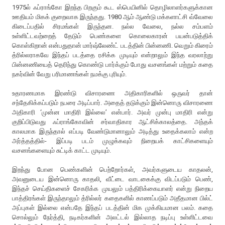
1975ல் ஃப்ராங்கோ இறந்த பிறகும் கூட ஸ்பெயினில் தொழிலாளர்களுக்கான
ஊதியம் மிகக் குறைவாக இருந்தது. 1980 ஆம் ஆண்டு மக்களாட்சி வ்வேலை
கிடைப்பதில் சிரமங்கள் இருந்தன. நல்ல வேலை, நல்ல சம்பளம்
உள்ளிட்டவற்றைத் தேடும் பெண்களை கொலைகாரன் பயன்படுத்திக்
கொள்கிறான் என்பதுதான் மார்ஷ்லேண்ட் படத்தின் பின்னணி. வெறும் கிரைம்
த்ரில்லராகவே இந்தப் படத்தை ரசிக்க முடியும் என்றாலும் இந்த வரலாற்று
பின்னணியைத் தெரிந்து கொண்டு பார்க்கும் போது வசனங்கள் மற்றும் கதை
நகர்வின் வேறு பரிமாணங்கள் நமக்கு புரியும்.
உதாரணமாக இரண்டு விசாரணை அதிகாரிகளில் ஒருவர் தான்
சந்தேகிக்கப்படும் நபரை அடிப்பார். அதைத் தடுக்கும் இன்னொரு விசாரணை
அதிகாரி ‘முன்ன மாதிரி இல்லை’ என்பார். அவர் முன்பு மாதிரி என்று
குறிப்பிடுவது ஃப்ராங்கோவின் சர்வாதிகார ஆட்சிக்காலத்தை. அந்தக்
காலமாக இருந்தால் எப்படி வேண்டுமானாலும் அடித்து உதைக்கலாம் என்ற
அர்த்தத்தில்- இப்படி படம் முழுக்கவும் நிறையக் காட்சிகளையும்
வசனங்களையும் சுட்டிக் காட்ட முடியும்.
இறந்து போன பெண்களின் பெற்றோர்கள், அவர்களுடைய காதலன்,
அவனுடைய இன்னொரு காதலி, வீட்டை வாடகைக்கு விடப்படும் பெண்,
இந்தச் செய்திகளைச் சேகரிக்க முயலும் பத்திரிக்கையாளர் என்று நிறைய
பாத்திரங்கள் இருந்தாலும் த்ரில்லர் கதைகளில் காணப்படும் அதீதமான பில்ட்
அப்புகள் இல்லை என்பதே இந்தப் படத்தின் மிக முக்கியமான பலம். கதை
சொல்லும் நேர்த்தி, நடிகர்களின் அலட்டல் இல்லாத நடிப்பு உள்ளிட்டவை