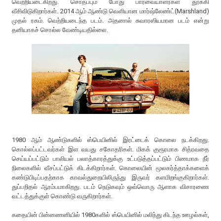
வெற்றியடைகிறது. சொதப்பும் போது பார்வையாளர்கள் தூக்கி
வீசிவிடுகிறார்கள். 2014 ஆம் ஆண்டு வெளியான மார்ஷ்லேண்ட்(Marshland)
முதல் ரகம். வெற்றியடைந்த படம். அதனால் சுவாரஸியமான படம் என்று
தனியாகச் சொல்ல வேண்டியதில்லை.
1980 ஆம் ஆண்டுகளில் ஸ்பெயினில் இரட்டைக் கொலை நடக்கிறது.
கொல்லப்பட்டவர்கள் இள வயது சகோதரிகள். மிகக் குரூரமாக சித்ரவதை
செய்யப்பட்டும் பாலியல் பலாத்காரத்துக்கு உட்படுத்தப்பட்டும் பிணமாக நீர்
நிலைகளில் வீசப்பட்டுக் கிடக்கிறார்கள். கொலையின் மூலகர்த்தாக்களைக்
கண்டுபிடிப்பதற்காக காவல்துறையிலிருந்து இருவர் களமிறங்குகிறார்கள்.
துப்பறிதல் ஆரம்பமாகிறது. படம் நெடுகவும் ஒவ்வொரு ஆளாக விசாரணை
வட்டத்துக்குள் கொண்டு வருகிறார்கள்.
கதையின் பின்னணனியில் 1980களில் ஸ்பெயினில் மலிந்து கிடந்த ஊழல்கள்,