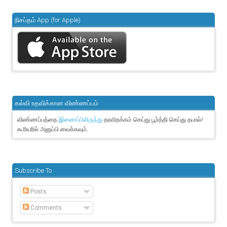
நிசப்தம் App (for Apple)
கல்வி உதவிக்கான விண்ணப்பம்
விண்ணப்பத்தை
தரவிறக்கம் செய்து பூர்த்தி செய்து தபால்/
இணைப்பிலிருந்து
கூரியரில் அனுப்பி வைக்கவும்.
Subscribe To
Posts
Comments