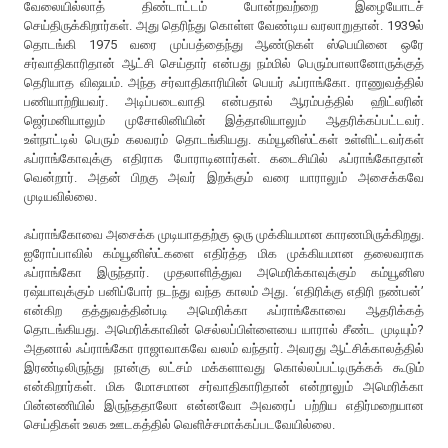
வேலையில்லாத் திண்டாட்டம் போன்றவற்றை இழையோடச்
செய்திருக்கிறார்கள். அது தெரிந்து கொள்ள வேண்டிய வரலாறுதான். 1939ல்
தொடங்கி 1975 வரை முப்பத்தைந்து ஆண்டுகள் ஸ்பெயினை ஒரே
சர்வாதிகாரிதான் ஆட்சி செய்தார் என்பது நம்மில் பெரும்பாலானோருக்குத்
தெரியாத விஷயம். அந்த சர்வாதிகாரியின் பெயர் ஃப்ராங்கோ. ராணுவத்தில்
பணியாற்றியவர். அடிப்படைவாதி என்பதால் ஆரம்பத்தில் ஹிட்லரின்
ஜெர்மனியாலும் முசோலினியின் இத்தாலியாலும் ஆதரிக்கப்பட்டவர்.
உள்நாட்டில் பெரும் கலவரம் தொடங்கியது. கம்யூனிஸ்ட்கள் உள்ளிட்டவர்கள்
ஃப்ராங்கோவுக்கு எதிராக போராடினார்கள். கடைசியில் ஃப்ராங்கோதான்
வென்றார். அதன் பிறகு அவர் இறக்கும் வரை யாராலும் அசைக்கவே
முடியவில்லை.
ஃப்ராங்கோவை அசைக்க முடியாததற்கு ஒரு முக்கியமான காரணமிருக்கிறது.
ஐரோப்பாவில் கம்யூனிஸ்ட்களை எதிர்த்த மிக முக்கியமான தலைவராக
ஃப்ராங்கோ இருந்தார். முதலாளித்துவ அமெரிக்காவுக்கும் கம்யூனிஸ
ரஷ்யாவுக்கும் பனிப்போர் நடந்து வந்த காலம் அது. ‘எதிரிக்கு எதிரி நண்பன்’
என்கிற தத்துவத்தின்படி அமெரிக்கா ஃப்ராங்கோவை ஆதரிக்கத்
தொடங்கியது. அமெரிக்காவின் செல்லப்பிள்ளையை யாரால் சீண்ட முடியும்?
அதனால் ஃப்ராங்கோ ராஜாவாகவே வலம் வந்தார். அவரது ஆட்சிக்காலத்தில்
இரண்டிலிருந்து நான்கு லட்சம் மக்களாவது கொல்லப்பட்டிருக்கக் கூடும்
என்கிறார்கள். மிக மோசமான சர்வாதிகாரிதான் என்றாலும் அமெரிக்கா
பின்னணியில் இருந்ததாலோ என்னவோ அவரைப் பற்றிய எதிர்மறையான
செய்திகள் உலக ஊடகத்தில் வெளிச்சமாக்கப்படவேயில்லை.