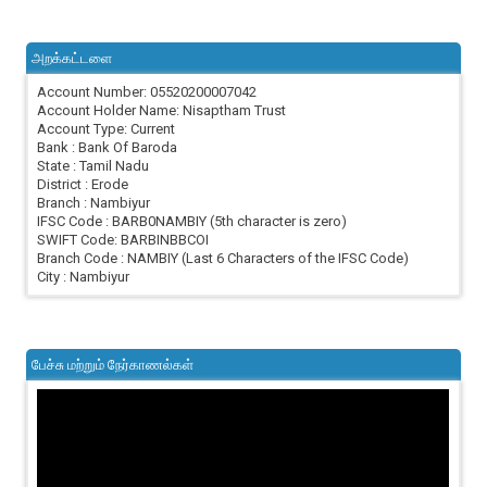
அறக்கட்டளை
Account Number: 05520200007042
Account Holder Name: Nisaptham Trust
Account Type: Current
Bank : Bank Of Baroda
State : Tamil Nadu
District : Erode
Branch : Nambiyur
IFSC Code : BARB0NAMBIY (5th character is zero)
SWIFT Code: BARBINBBCOI
Branch Code : NAMBIY (Last 6 Characters of the IFSC Code)
City : Nambiyur
பேச்சு மற்றும் நேர்காணல்கள்