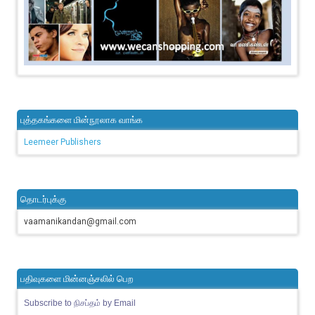
புத்தகங்களை மின்நூலாக வாங்க
Leemeer Publishers
தொடர்புக்கு
vaamanikandan@gmail.com
பதிவுகளை மின்னஞ்சலில் பெற
Subscribe to நிசப்தம் by Email