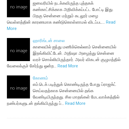
ஜனவரியில் நடக்கவிருந்த புத்தகக்
கண்காட்சிக்காக அறிவிக்கப்பட்ட போட்டி இது.
பிறகு சென்னை மற்றும் கடலூர் மழை
வெள்ளத்தின் காரணமாக கண்டுகொள்ளாமல் விடப்பட…
Read
More
ஹாரிங்டன் சாலை
காலையில் ஐந்து மணிக்கெல்லாம் சென்னையில்
இறங்கிவிட்டேன். அதிஷா அழைத்து சென்னை
வரச் சொல்லியிருந்தார். அவர் விகடன் குழுமத்தில்
வேலைக்குச் சேர்ந்து ஒன்ற…
Read More
கோணம்
எம்.டெக் படித்துக் கொண்டிருந்த போது ப்ராஜக்ட்
செய்வதற்காக சென்னையில் தங்க
வேண்டியிருந்தது. சில மாதங்கள் மேடவாக்கத்தில்
நண்பர்களுடன் தங்கியிருந்து ப்…
Read More