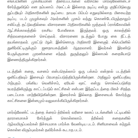
ஸ்பெயினின் முக்கியமான திரைப்படங்கள் வரிசயில் மார்ஷ்லேண்டைச்
சேர்த்துவிடும் என நம்பலாம். அலட்டல் இல்லாத நடிப்பு என்று குறிப்பிடுவது
துப்பறியும் அதிகாரிகளின் நடிப்பை. நாயக பிம்பம் எதுவுமில்லாத மிகையற்ற
நடிப்பு. படம் முழுக்கவும் அவர்களின் முகம் வந்து கொண்டேயிருந்தாலும்
சலிப்புத் தட்டுவதில்லை. விசாரணை அதிகாரிகளில் மூத்தவர் ப்ராங்கோவின்
ஆட்சிக்காலத்தில் ரகசிய போலீஸாக இருந்தவர். ஒரு காலத்தில்
சித்ரவதைகளைச் செய்தவர். விசாரணை நடத்தும் போது கை நீட்டத்
தயங்காதவர். முரட்டு ஆள். இன்னொரு அதிகாரி இளைஞர். ஸ்பெயினில்
துளிர்விட்டிருக்கும் ஜனநாயகத்தின் ஆதரவாளர். இவர்கள் இரண்டு
பேருக்குமான முரண்களை எந்தத் துருத்தலும் இல்லாமல் கதையோடு
இணைத்திருக்கிறார்கள்.
படத்தின் கதை, வசனம் என்பதெல்லாம் ஒரு பக்கம் என்றால் படத்தின்
ஒளிப்பதிவும் இசையும் பிரமாதப்படுத்தியிருக்கின்றன. அதிலும் ஒளிப்பதிவு
அற்புதம். மங்கிய வெளிச்சம், ஏரியல் ஷாட் என்று சொல்லப்படுகிற
உயரத்திலிருந்து காட்டப்படும் காட்சிகள் என்பன இந்தப்படத்தை மிகச் சிறந்த
படைப்பாக மாற்றிவிடுகின்றன. இரைச்சல் இல்லாத இசையைக் கோர்த்து
காட்சிகளை இன்னமும் வலுவாக்கியிருக்கிறார்கள்.
மார்ஷ்லேண்ட் படத்தை க்ரைம் த்ரில்லர் வரிசை உலகப் படங்களின் பட்டியலில்
தாராளமாகச் சேர்த்துக் கொள்ளலாம். த்ரில்லர் கதைகளில்
ஆர்வமிருப்பவர்கள் நிச்சயமாக பார்க்க வேண்டிய படம். சினிமாவைக் கற்றுக்
கொள்ள விரும்புவர்கள் தவிர்க்கக் கூடாத படம்.