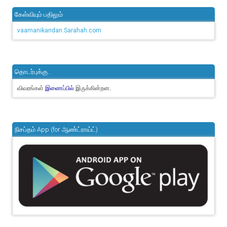
கேள்வியும் பதிலும்
vaamanikandan.Sarahah.com
தொடர்புக்கு..
விவரங்கள்
இருக்கின்றன.
இணைப்பில்
நிசப்தம் App (for ஆண்ட்ராய்ட்)