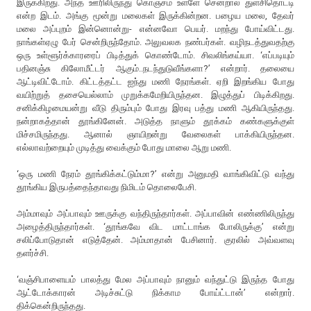
இருக்கிறது. அந்த ஊரிலிருந்து கொஞ்சம் உள்ளே சென்றால் துளசிதொட்டி
என்ற இடம். அங்கு மூன்று மலைகள் இருக்கின்றன. பழைய மலை, தேவர்
மலை அப்புறம் இன்னொன்று- என்னவோ பெயர். மறந்து போய்விட்டது.
நாங்கள்ஏழு பேர் சென்றிருந்தோம். அலுவலக நண்பர்கள். வழிநடத்துவதற்கு
ஒரு உள்ளூர்க்காரரைப் பிடித்துக் கொண்டோம். சிவலிங்கய்யா. ‘எப்படியும்
பதினஞ்சு கிலோமீட்டர் ஆகும்..நடந்துடுவீங்களா?’ என்றார். தலையை
ஆட்டிவிட்டோம். கிட்டத்தட்ட ஐந்து மணி நேரங்கள். ஏறி இறங்கிய போது
வயிற்றுத் தசையெல்லாம் முறுக்கமேறியிருந்தன. இழுத்துப் பிடிக்கிறது.
சனிக்கிழமையன்று வீடு திரும்பும் போது இரவு பத்து மணி ஆகியிருந்தது.
நன்றாகத்தான் தூங்கினேன். அடுத்த நாளும் தூக்கம் கண்களுக்குள்
மிச்சமிருந்தது. ஆனால் ஞாயிறன்று வேலைகள் பாக்கியிருந்தன.
எல்லாவற்றையும் முடித்து வைக்கும் போது மாலை ஆறு மணி.
‘ஒரு மணி நேரம் தூங்கிக்கட்டும்மா?’ என்று அனுமதி வாங்கிவிட்டு வந்து
தூங்கிய இருபத்தைந்தாவது நிமிடம் தொலைபேசி.
அம்மாவும் அப்பாவும் ஊருக்கு வந்திருந்தார்கள். அப்பாவின் எண்ணிலிருந்து
அழைத்திருந்தார்கள். ‘தூங்கவே விட மாட்டாங்க போலிருக்கு’ என்று
சலிப்போடுதான் எடுத்தேன். அம்மாதான் பேசினார். குரலில் அவ்வளவு
தளர்ச்சி.
‘வஞ்சிபாளையம் பாலத்து மேல அப்பாவும் நானும் வந்துட்டு இருந்த போது
ஆட்டோக்காரன் அடிச்சுட்டு நிக்காம போய்ட்டான்’ என்றார்.
திக்கென்றிருந்தது.