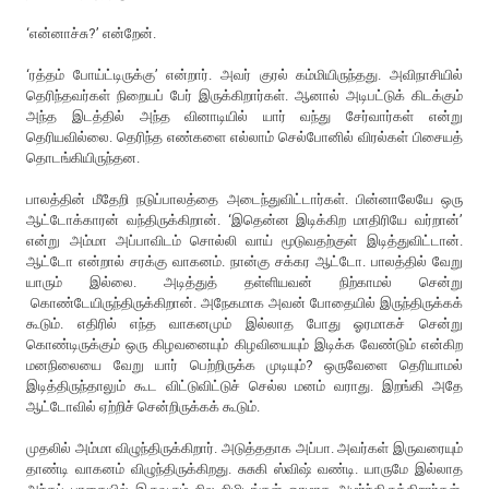
‘என்னாச்சு?’ என்றேன்.
‘ரத்தம் போய்ட்டிருக்கு’ என்றார். அவர் குரல் கம்மியிருந்தது. அவிநாசியில்
தெரிந்தவர்கள் நிறையப் பேர் இருக்கிறார்கள். ஆனால் அடிபட்டுக் கிடக்கும்
அந்த இடத்தில் அந்த வினாடியில் யார் வந்து சேர்வார்கள் என்று
தெரியவில்லை. தெரிந்த எண்களை எல்லாம் செல்போனில் விரல்கள் பிசையத்
தொடங்கியிருந்தன.
பாலத்தின் மீதேறி நடுப்பாலத்தை அடைந்துவிட்டார்கள். பின்னாலேயே ஒரு
ஆட்டோக்காரன் வந்திருக்கிறான். ‘இதென்ன இடிக்கிற மாதிரியே வர்றான்’
என்று அம்மா அப்பாவிடம் சொல்லி வாய் மூடுவதற்குள் இடித்துவிட்டான்.
ஆட்டோ என்றால் சரக்கு வாகனம். நான்கு சக்கர ஆட்டோ. பாலத்தில் வேறு
யாரும் இல்லை. அடித்துத் தள்ளியவன் நிற்காமல் சென்று
கொண்டேயிருந்திருக்கிறான். அநேகமாக அவன் போதையில் இருந்திருக்கக்
கூடும். எதிரில் எந்த வாகனமும் இல்லாத போது ஓரமாகச் சென்று
கொண்டிருக்கும் ஒரு கிழவனையும் கிழவியையும் இடிக்க வேண்டும் என்கிற
மனநிலையை வேறு யார் பெற்றிருக்க முடியும்? ஒருவேளை தெரியாமல்
இடித்திருந்தாலும் கூட விட்டுவிட்டுச் செல்ல மனம் வராது. இறங்கி அதே
ஆட்டோவில் ஏற்றிச் சென்றிருக்கக் கூடும்.
முதலில் அம்மா விழுந்திருக்கிறார். அடுத்ததாக அப்பா. அவர்கள் இருவரையும்
தாண்டி வாகனம் விழுந்திருக்கிறது. சுசுகி ஸ்விஷ் வண்டி. யாருமே இல்லாத