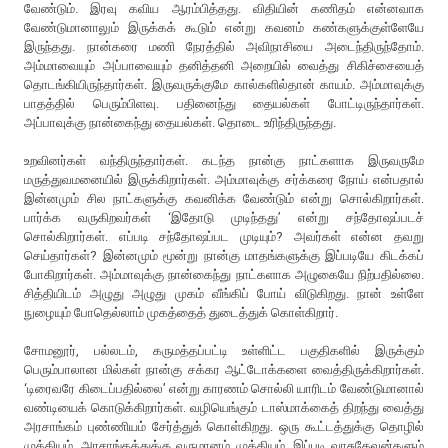
வேண்டும். இரவு கவிய ஆரம்பித்தது. விதியின் கணிதம் என்னவாக
வேண்டுமானாலும் இருக்கக் கூடும் என்று கவனம் கண்களுக்குள்ளேயே
இருந்தது. நான்கரை மணி நேரத்தில் அவிநாசியை அடைந்திருந்தோம்.
அம்மாவையும் அப்பாவையும் தனித்தனி அறையில் வைத்து சிகிச்சையைத்
தொடங்கியிருந்தார்கள். இருவருக்குமே கால்களில்தான் காயம். அம்மாவுக்கு
பாதத்தில் பெரும்பிளவு. பதினைந்து தையல்கள் போட்டிருந்தார்கள்.
அப்பாவுக்கு நான்கைந்து தையல்கள். தொடை உரிந்திருந்தது.
உறவினர்கள் வந்திருந்தார்கள். கடந்த நான்கு நாட்களாக இருவருமே
மருத்துவமனையில் இருக்கிறார்கள். அம்மாவுக்கு சர்க்கரை நோய் என்பதால்
இன்னமும் சில நாட்களுக்கு கவனிக்க வேண்டும் என்று சொல்கிறார்கள்.
பார்க்க வருகிறவர்கள் ‘இதோடு முடிந்தது’ என்று சந்தோஷப்படச்
சொல்கிறார்கள். எப்படி சந்தோஷப்பட முடியும்? அவர்கள் என்ன தவறு
செய்தார்கள்? இன்னமும் மூன்று நான்கு மாதங்களுக்கு இப்படியே கிடக்கப்
போகிறார்கள். அம்மாவுக்கு நான்கைந்து நாட்களாக அழுகையே நிற்பதில்லை.
சித்தியிடம் அழுது அழுது முகம் வீங்கிப் போய் விடுகிறது. நான் உள்ளே
நுழையும் போதெல்லாம் முகத்தைத் துடைத்துக் கொள்கிறார்.
சோமனூர், பல்லடம், கருமத்தப்பட்டி உள்ளிட்ட பகுதிகளில் இருக்கும்
பெரும்பாலான மில்கள் நான்கு சக்கர ஆட்டோக்களை வைத்திருக்கிறார்கள்.
‘டிரைவரே கிடைப்பதில்லை’ என்று காரணம் சொல்லி யாரிடம் வேண்டுமானால்
வண்டியைக் கொடுக்கிறார்கள். வழியெங்கும் டாஸ்மாக்கைத் திறந்து வைத்து
அரசாங்கம் புண்ணியம் சேர்த்துக் கொள்கிறது. ஒரு கூட்டத்துக்கு தொழில்
முக்கியம். அரசாங்கத்துக்கு வருமானம் முக்கியம். இப்படி வாசுதேவன்களும்