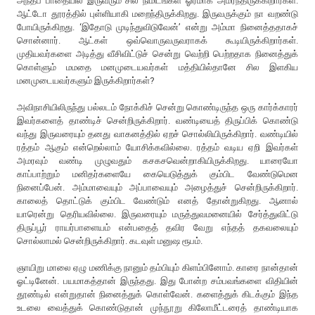
அந்தப் பாதையில் இருவரும் சில நிமிடங்கள் ஓரமாக அமர்ந்திருக்கிறார்கள்.
ஆட்டோ தூரத்தில் புள்ளியாகி மறைந்திருக்கிறது. இருவருக்கும் நா வறண்டு
போயிருக்கிறது. ‘இதோடு முடிந்துவிடுவேன்’ என்று அம்மா நினைத்ததாகச்
சொன்னார். ஆட்கள் ஒவ்வொருவருவராகக் கூடியிருக்கிறார்கள்.
முதியவர்களை அடித்து வீசிவிட்டுச் சென்று வெற்றி பெற்றதாக நினைத்துக்
கொள்ளும் மமதை மனமுடையவர்கள் மத்தியில்தானே சில இளகிய
மனமுடையவர்களும் இருக்கிறார்கள்?
அவிநாசியிலிருந்து பல்லடம் நோக்கிச் சென்று கொண்டிருந்த ஒரு கார்க்காரர்
இவர்களைத் தாண்டிச் சென்றிருக்கிறார். வண்டியைத் திருப்பிக் கொண்டு
வந்து இருவரையும் தனது வாகனத்தில் ஏறச் சொல்லியிருக்கிறார். வண்டியில்
ரத்தம் ஆகும் என்றெல்லாம் யோசிக்கவில்லை. ரத்தம் வடிய ஏறி இவர்கள்
அமரவும் வண்டி முழுவதும் கசகசவென்றாகியிருக்கிறது. யாரையோ
காப்பாற்றும் மனிதர்களையே கையெடுத்துக் கும்பிட வேண்டுமென
நினைப்பேன். அம்மாவையும் அப்பாவையும் அழைத்துச் சென்றிருக்கிறார்.
காலைத் தொட்டுக் கும்பிட வேண்டும் எனத் தோன்றுகிறது. ஆனால்
யாரென்று தெரியவில்லை. இருவரையும் மருத்துவமனையில் சேர்த்துவிட்டு
திருப்பூர் ராயர்பாளையம் என்பதைத் தவிர வேறு எந்தத் தகவலையும்
சொல்லாமல் சென்றிருக்கிறார். கடவுள் மனுஷ ரூபம்.
ஞாயிறு மாலை ஏழு மணிக்கு நானும் தம்பியும் கிளம்பினோம். காரை நான்தான்
ஓட்டினேன். பயமாகத்தான் இருந்தது. இது போன்ற சம்பவங்களை விதியின்
தூண்டில் என்றுதான் நினைத்துக் கொள்வேன். களைத்துக் கிடக்கும் இந்த
உடலை வைத்துக் கொண்டுதான் முந்நூறு கிலோமீட்டரைத் தாண்டியாக