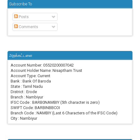
Subscribe To
Posts
Comments
அறக்கட்டளை
Account Number: 05520200007042
Account Holder Name: Nisaptham Trust
Account Type: Current
Bank : Bank Of Baroda
State : Tamil Nadu
District : Erode
Branch : Nambiyur
IFSC Code : BARB0NAMBIY (5th character is zero)
SWIFT Code: BARBINBBCOI
Branch Code : NAMBIY (Last 6 Characters of the IFSC Code)
City : Nambiyur