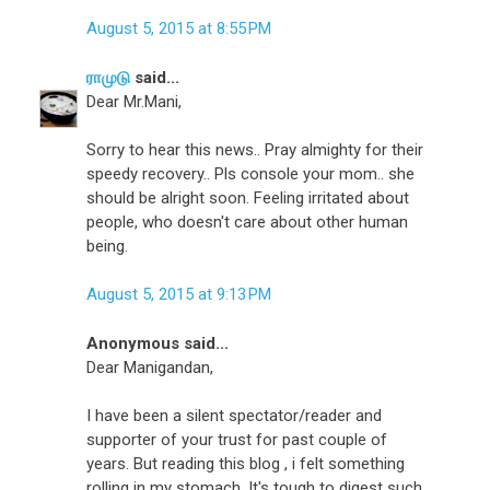
August 5, 2015 at 8:55 PM
ராமுடு
said...
Dear Mr.Mani,
Sorry to hear this news.. Pray almighty for their
speedy recovery.. Pls console your mom.. she
should be alright soon. Feeling irritated about
people, who doesn't care about other human
being.
August 5, 2015 at 9:13 PM
Anonymous said...
Dear Manigandan,
I have been a silent spectator/reader and
supporter of your trust for past couple of
years. But reading this blog , i felt something
rolling in my stomach. It's tough to digest such