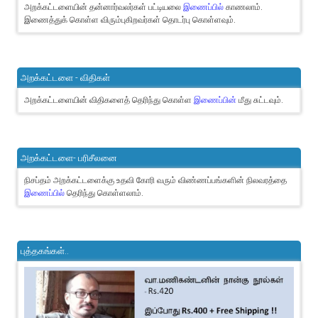
அறக்கட்டளையின் தன்னார்வலர்கள் பட்டியலை
இணைப்பில்
காணலாம்.
இணைத்துக் கொள்ள விரும்புகிறவர்கள் தொடர்பு கொள்ளவும்.
அறக்கட்டளை - விதிகள்
அறக்கட்டளையின் விதிகளைத் தெரிந்து கொள்ள
இணைப்பின்
மீது சுட்டவும்.
அறக்கட்டளை- பரிசீலனை
நிசப்தம் அறக்கட்டளைக்கு உதவி கோரி வரும் விண்ணப்பங்களின் நிலவரத்தை
இணைப்பில்
தெரிந்து கொள்ளலாம்.
புத்தகங்கள்..