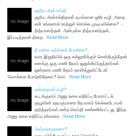
சூரிய மின் சக்தி
சூரிய மின்சக்திதான் நமக்கான ஒரே வழி. அதை
ஏன் உங்களால் உரத்துச் சொல்ல முடியவில்லை? -
நித்யானந்தன். அன்புள்ள நித்யானந்தன்,
இப்படித்தான் நிறை…
Read More
நீ என்ன கல்ச்சுரல் போலீஸா?
வார இறுதியில் ஒரு கல்லூரிக்குச் சென்றிருந்தேன்.
எனக்கு ஒரு மணி நேரம் ஒதுக்கியிருந்தார்கள்.
ஒன்றரை மணி நேரம் தாளித்துவிட்டேன்.
‘மொக்கை போடுகிறேனா? மொ…
Read More
என்னதான் வழி?
கூடங்குளம் அணு உலை எதிர்ப்பு போராட்டக்
குழுவின் உதயகுமாரை நேபாளம் செல்லவிடாமல்
தடுத்தார்கள் என்ற செய்தி கண்ணில்பட்டது. இந்த
அணு உலை எதிர்ப்பு விவகார…
Read More
அவ்வளவுதானா?
ஒரு பயிற்சி வகுப்பு. காசு கொடுக்க