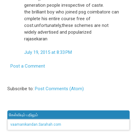
generation people irrespective of caste.
the brilliant boy who joined psg coimbatore can
cmplete his entire course free of
cost.unfortunately,these schemes are not
widely advertised and popularized
rajasekaran
July 19, 2015 at 8:33 PM
Post a Comment
Subscribe to:
Post Comments (Atom)
கேள்வியும் பதிலும்
vaamanikandan.Sarahah.com