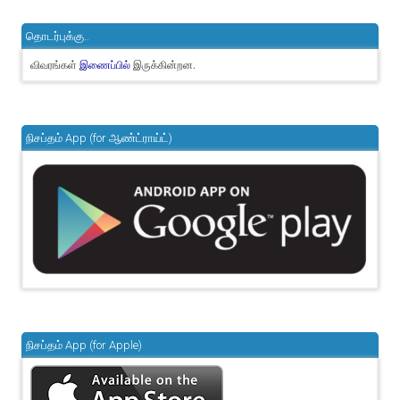
தொடர்புக்கு..
விவரங்கள்
இருக்கின்றன.
இணைப்பில்
நிசப்தம் App (for ஆண்ட்ராய்ட்)
நிசப்தம் App (for Apple)