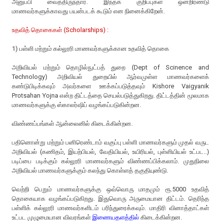
அனுப்பி வைத்திருந்தார். இந்தக் குறிப்புகள் ஒன்றிரண்டு
மாணவர்களுக்காவது பயன்படக் கூடும் என நினைக்கிறேன்.
உதவித் தொகைகள் (Scholarships) :
1) பள்ளி மற்றும் கல்லூரி மாணவர்களுக்கான உதவித் தொகை
அறிவியல் மற்றும் தொழில்நுட்பத் துறை (Dept of Scinence and
Technology) அறிவியல் துறையில் ஆர்வமுள்ள மாணவர்களைக்
கண்டுபிடிக்கவும் அவர்களை ஊக்கப்படுத்தவும் Kishore Vaigyanik
Protsahan Yojna என்ற திட்டத்தை செயல்படுத்துகிறது. திட்டத்தின் மூலமாக
மாணவர்களுக்கு ஸ்காலர்ஷிப் வழங்கப்படுகின்றன.
விண்ணப்பங்கள் ஆன்லைனில் கிடைக்கின்றன.
பதினொன்று மற்றும் பனிரெண்டாம் வகுப்பு பள்ளி மாணவர்களும் முதல் வருட
அறிவியல் (கணிதம், இயற்பியல், வேதியியல், உயிரியல், புள்ளியியல் உட்பட..)
படிப்பை படிக்கும் கல்லூரி மாணவர்களும் விண்ணப்பிக்கலாம். முதுநிலை
அறிவியல் மாணவர்களுக்கும் கலந்து கொள்ளத் தகுதியுண்டு.
வெற்றி பெறும் மாணவர்களுக்கு ஒவ்வொரு மாதமும் ரூ.5000 உதவித்
தொகையாக வழங்கப்படுகிறது. இதுவொரு அருமையான திட்டம். தெரிந்த
பள்ளிக் கல்லூரி மாணவர்களிடம் பரிந்துரைக்கவும். மாதிரி வினாத்தாட்கள்
உட்பட முழுமையான விவரங்கள்
இணையதளத்தில்
கிடைக்கின்றன.