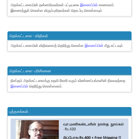
அறக்கட்டளையின் தன்னார்வலர்கள் பட்டியலை
இணைப்பில்
காணலாம்.
இணைத்துக் கொள்ள விரும்புகிறவர்கள் தொடர்பு கொள்ளவும்.
அறக்கட்டளை - விதிகள்
அறக்கட்டளையின் விதிகளைத் தெரிந்து கொள்ள
இணைப்பின்
மீது சுட்டவும்.
அறக்கட்டளை- பரிசீலனை
நிசப்தம் அறக்கட்டளைக்கு உதவி கோரி வரும் விண்ணப்பங்களின் நிலவரத்தை
இணைப்பில்
தெரிந்து கொள்ளலாம்.
புத்தகங்கள்..