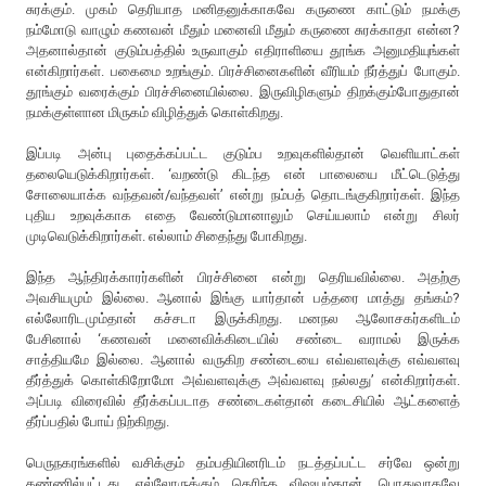
சுரக்கும். முகம் தெரியாத மனிதனுக்காகவே கருணை காட்டும் நமக்கு
நம்மோடு வாழும் கணவன் மீதும் மனைவி மீதும் கருணை சுரக்காதா என்ன?
அதனால்தான் குடும்பத்தில் உருவாகும் எதிராளியை தூங்க அனுமதியுங்கள்
என்கிறார்கள். பகைமை உறங்கும். பிரச்சினைகளின் வீரியம் நீர்த்துப் போகும்.
தூங்கும் வரைக்கும் பிரச்சினையில்லை. இருவிழிகளும் திறக்கும்போதுதான்
நமக்குள்ளான மிருகம் விழித்துக் கொள்கிறது.
இப்படி அன்பு புதைக்கப்பட்ட குடும்ப உறவுகளில்தான் வெளியாட்கள்
தலையெடுக்கிறார்கள். ‘வறண்டு கிடந்த என் பாலையை மீட்டெடுத்து
சோலையாக்க வந்தவன்/வந்தவள்’ என்று நம்பத் தொடங்குகிறார்கள். இந்த
புதிய உறவுக்காக எதை வேண்டுமானாலும் செய்யலாம் என்று சிலர்
முடிவெடுக்கிறார்கள். எல்லாம் சிதைந்து போகிறது.
இந்த ஆந்திரக்காரர்களின் பிரச்சினை என்று தெரியவில்லை. அதற்கு
அவசியமும் இல்லை. ஆனால் இங்கு யார்தான் பத்தரை மாத்து தங்கம்?
எல்லோரிடமும்தான் கச்சடா இருக்கிறது. மனநல ஆலோசகர்களிடம்
பேசினால் ‘கணவன் மனைவிக்கிடையில் சண்டை வராமல் இருக்க
சாத்தியமே இல்லை. ஆனால் வருகிற சண்டையை எவ்வளவுக்கு எவ்வளவு
தீர்த்துக் கொள்கிறோமோ அவ்வளவுக்கு அவ்வளவு நல்லது’ என்கிறார்கள்.
அப்படி விரைவில் தீர்க்கப்படாத சண்டைகள்தான் கடைசியில் ஆட்களைத்
தீர்ப்பதில் போய் நிற்கிறது.
பெருநகரங்களில் வசிக்கும் தம்பதியினரிடம் நடத்தப்பட்ட சர்வே ஒன்று
கண்ணில்பட்டது. எல்லோருக்கும் தெரிந்த விஷயம்தான். பொதுவாகவே