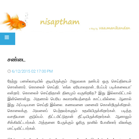
SKIP TO CONTENT
சண்டை
6/12/2015 02:17:00 PM
நேற்று பனஸ்வாடியில் குடியிருக்கும் அலுவலக நண்பர் ஒரு செய்தியைச்
சொன்னார். கொலைச் செய்தி. ‘எங்க ஏரியாலதான்...பேப்பர் படிக்கலையா’
என்றார். கொலைச் செய்திதான் தினமும் வருகிறதே? இது இல்லாவிட்டால்
இன்னொன்று. அதனால் பெரிய சுவாரஸியத்தைக் காட்டவில்லை. ஆனால்
இது அப்படியான செய்தி இல்லை. கணவனை மனைவி கொன்றிருக்கிறாள்.
கொலைக்கு அவளைப் பெற்றவர்களும் உதவியிருக்கிறார்கள். படித்த
வசதியான குடும்பம். திட்டமிட்டுதான் தீட்டியிருக்கிறார்கள். ஆனாலும்
சிக்கிவிட்டார்கள். அத்தனை பேருக்கும் ஓரிரு நாளில் போலீஸார் விலங்கு
மாட்டிவிட்டார்கள்.