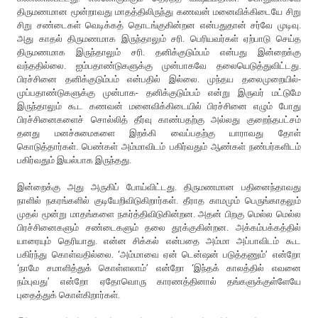
திருமணமான மூன்றாவது மாதத்திலிருந்து கணவன் மனைவிக்கிடையே சிறு
சிறு சண்டைகள் வெடிக்கத் தொடங்குகின்றன என்பதுதான் சர்வே முடிவு.
அது காதல் திருமணமாக இருந்தாலும் சரி. பெரியவர்கள் ஏற்பாடு செய்த
திருமணமாக இருந்தாலும் சரி. தனிக்குடும்பம் என்பது இன்றைக்கு
வந்ததில்லை. ஐம்பதாண்டுகளுக்கு முன்பாகவே தலையெடுத்துவிட்டது.
பிரச்சினை தனிக்குடும்பம் என்பதில் இல்லை. முந்தய தலைமுறையில்-
முப்பதாண்டுகளுக்கு முன்பாக- தனிக்குடும்பம் என்று இருவர் மட்டுமே
இருந்தாலும் கூட கணவன் மனைவிக்கிடையில் பிரச்சினை எழும் போது
பிரச்சினைகளைச் சொல்லித் தீர்வு காண்பதற்கு அல்லது குறைந்தபட்சம்
தனது மனச்சுமைகளை இறக்கி வைப்பதற்கு யாராவது தோள்
கொடுத்தார்கள். பெண்கள் அம்மாவிடம் பகிர்வதும் ஆண்கள் நண்பர்களிடம்
பகிர்வதும் இயல்பாக இருந்தது.
இன்றைக்கு அது அருகிப் போய்விட்டது. திருமணமான பதினைந்தாவது
நாளில் நகரங்களில் குடியேறிவிடுகிறார்கள். தீராத காமமும் பெருங்காதலும்
முதல் மூன்று மாதங்களை நகர்த்திவிடுகின்றன. அதன் பிறகு மெல்ல மெல்ல
பிரச்சினைகளும் சண்டைகளும் தலை தூக்குகின்றன. அக்கம்பக்கத்தில்
யாரையும் தெரியாது. என்ன சிக்கல் என்பதை அம்மா அப்பாவிடம் கூட
பகிர்ந்து கொள்வதில்லை. ‘அம்மாவை ஏன் டென்ஷன் படுத்தணும்’ என்றோ
‘நாமே சமாளித்துக் கொள்ளலாம்’ என்றோ ‘இந்தக் காலத்தில் எவனை
நம்புவது’ என்றோ ஏதோவொரு காரணத்தினால் தங்களுக்குள்ளேயே
புதைத்துக் கொள்கிறார்கள்.