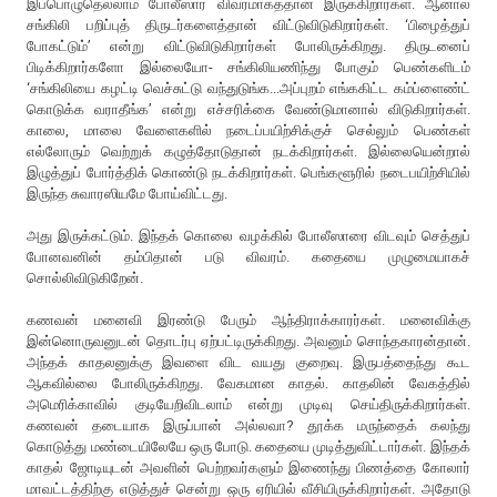
இப்பொழுதெல்லாம் போலீஸார் விவரமாகத்தான் இருக்கிறார்கள். ஆனால்
சங்கிலி பறிப்புத் திருடர்களைத்தான் விட்டுவிடுகிறார்கள். ‘பிழைத்துப்
போகட்டும்’ என்று விட்டுவிடுகிறார்கள் போலிருக்கிறது. திருடனைப்
பிடிக்கிறார்களோ இல்லையோ- சங்கிலியணிந்து போகும் பெண்களிடம்
‘சங்கிலியை கழட்டி வெச்சுட்டு வந்துடுங்க...அப்புறம் எங்ககிட்ட கம்ப்ளைண்ட்
கொடுக்க வராதீங்க’ என்று எச்சரிக்கை வேண்டுமானால் விடுகிறார்கள்.
காலை, மாலை வேளைகளில் நடைப்பயிற்சிக்குச் செல்லும் பெண்கள்
எல்லோரும் வெற்றுக் கழுத்தோடுதான் நடக்கிறார்கள். இல்லையென்றால்
இழுத்துப் போர்த்திக் கொண்டு நடக்கிறார்கள். பெங்களூரில் நடைபயிற்சியில்
இருந்த சுவாரஸியமே போய்விட்டது.
அது இருக்கட்டும். இந்தக் கொலை வழக்கில் போலீஸாரை விடவும் செத்துப்
போனவனின் தம்பிதான் படு விவரம். கதையை முழுமையாகச்
சொல்லிவிடுகிறேன்.
கணவன் மனைவி இரண்டு பேரும் ஆந்திராக்காரர்கள். மனைவிக்கு
இன்னொருவனுடன் தொடர்பு ஏற்பட்டிருக்கிறது. அவனும் சொந்தகாரன்தான்.
அந்தக் காதலனுக்கு இவளை விட வயது குறைவு. இருபத்தைந்து கூட
ஆகவில்லை போலிருக்கிறது. வேகமான காதல். காதலின் வேகத்தில்
அமெரிக்காவில் குடியேறிவிடலாம் என்று முடிவு செய்திருக்கிறார்கள்.
கணவன் தடையாக இருப்பான் அல்லவா? தூக்க மருந்தைக் கலந்து
கொடுத்து மண்டையிலேயே ஒரு போடு. கதையை முடித்துவிட்டார்கள். இந்தக்
காதல் ஜோடியுடன் அவளின் பெற்றவர்களும் இணைந்து பிணத்தை கோலார்
மாவட்டத்திற்கு எடுத்துச் சென்று ஒரு ஏரியில் வீசியிருக்கிறார்கள். அதோடு