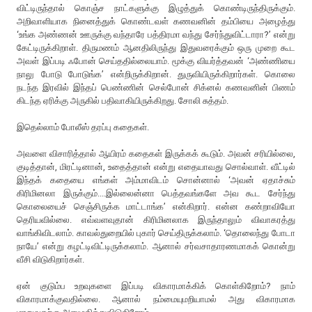
விட்டிருந்தால் கொஞ்ச நாட்களுக்கு இழுத்துக் கொண்டிருந்திருக்கும்.
அறிவாளியாக நினைத்துக் கொண்டவள் கணவனின் தம்பியை அழைத்து
‘உங்க அண்ணன் ஊருக்கு வந்தாரே பத்திரமா வந்து சேர்ந்துவிட்டாரா?’ என்று
கேட்டிருக்கிறாள். திருமணம் ஆனதிலிருந்து இதுவரைக்கும் ஒரு முறை கூட
அவள் இப்படி ஃபோன் செய்ததில்லையாம். மூக்கு வியர்த்தவன் ‘அண்ணியை
நாலு போடு போடுங்க’ என்றிருக்கிறான். துருவியிருக்கிறார்கள். கொலை
நடந்த இரவில் இந்தப் பெண்ணின் செல்போன் சிக்னல் கணவனின் பிணம்
கிடந்த ஏரிக்கு அருகில் பதிவாகியிருக்கிறது. சோலி சுத்தம்.
இதெல்லாம் போலீஸ் தரப்பு கதைகள்.
அவளை விசாரித்தால் ஆயிரம் கதைகள் இருக்கக் கூடும். அவன் சரியில்லை,
குடித்தான், மிரட்டினான், உதைத்தான் என்று எதையாவது சொல்வாள். வீட்டில்
இந்தக் கதையை எங்கள் அம்மாவிடம் சொன்னால் ‘அவன் ஏதாச்சும்
கிரிமினலா இருக்கும்....இல்லைன்னா பெத்தவங்களே அவ கூட சேர்ந்து
கொலையைச் செஞ்சிருக்க மாட்டாங்க’ என்கிறார். என்ன கண்றாவியோ
தெரியவில்லை. எவ்வளவுதான் கிரிமினலாக இருந்தாலும் விவாகரத்து
வாங்கிவிடலாம். காவல்துறையில் புகார் செய்திருக்கலாம். ‘தொலைந்து போடா
நாயே’ என்று கழட்டிவிட்டிருக்கலாம். ஆனால் சர்வசாதாரணமாகக் கொன்று
வீசி விடுகிறார்கள்.
ஏன் குடும்ப உறவுகளை இப்படி விகாரமாக்கிக் கொள்கிறோம்? நாம்
விகாரமாக்குவதில்லை. ஆனால் நம்மையுமறியாமல் அது விகாரமாக