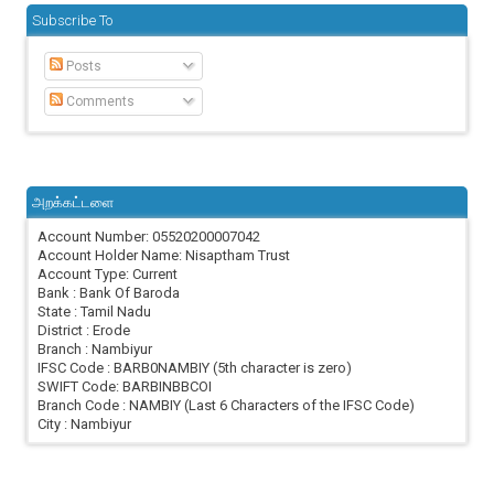
Subscribe To
Posts
Comments
அறக்கட்டளை
Account Number: 05520200007042
Account Holder Name: Nisaptham Trust
Account Type: Current
Bank : Bank Of Baroda
State : Tamil Nadu
District : Erode
Branch : Nambiyur
IFSC Code : BARB0NAMBIY (5th character is zero)
SWIFT Code: BARBINBBCOI
Branch Code : NAMBIY (Last 6 Characters of the IFSC Code)
City : Nambiyur