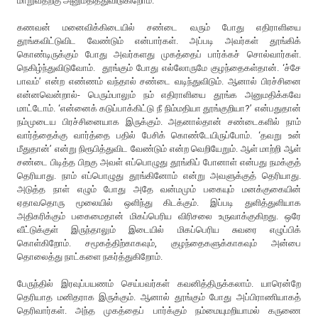
மாறுவதற்கு அனுமதித்துவிடுகிறோம்.
கணவன் மனைவிக்கிடையில் சண்டை வரும் போது எதிராளியை
தூங்கவிட்டுவிட வேண்டும் என்பார்கள். அப்படி அவர்கள் தூங்கிக்
கொண்டிருக்கும் போது அவர்களது முகத்தைப் பார்க்கச் சொல்வார்கள்.
நெகிழ்ந்துவிடுவோம். தூங்கும் போது எல்லோருமே குழந்தைகள்தான். ‘ச்சே
பாவம்’ என்ற எண்ணம் வந்தால் சண்டை வடிந்துவிடும். ஆனால் பிரச்சினை
என்னவென்றால்- பெரும்பாலும் நம் எதிராளியை தூங்க அனுமதிக்கவே
மாட்டோம். ‘என்னைக் கடுப்பாக்கிட்டு நீ நிம்மதியா தூங்குறியா?’ என்பதுதான்
நம்முடைய பிரச்சினையாக இருக்கும். அதனால்தான் சண்டைகளில் நாம்
வார்த்தைக்கு வார்த்தை பதில் பேசிக் கொண்டேயிருப்போம். ‘தவறு உன்
மீதுதான்’ என்று நிரூபித்துவிட வேண்டும் என்ற வெறியேறும். ஆள் மாற்றி ஆள்
சண்டை பிடித்த பிறகு அவள் எப்பொழுது தூங்கிப் போனாள் என்பது நமக்குத்
தெரியாது. நாம் எப்பொழுது தூங்கினோம் என்று அவளுக்குத் தெரியாது.
அடுத்த நாள் எழும் போது அதே வன்மமும் பகையும் மனக்குகையின்
ஏதாவதொரு மூலையில் ஒளிந்து கிடக்கும். இப்படி துளித்துளியாக
அதிகரிக்கும் பகைமைதான் மிகப்பெரிய விரிசலை உருவாக்குகிறது. ஒரே
வீட்டுக்குள் இருந்தாலும் இடையில் மிகப்பெரிய சுவரை எழுப்பிக்
கொள்கிறோம். சமூகத்திற்காகவும், குழந்தைகளுக்காகவும் அன்பை
தொலைத்து நாட்களை நகர்த்துகிறோம்.
பேருந்தில் இரவுப்பயணம் செய்பவர்கள் கவனித்திருக்கலாம். யாரென்றே
தெரியாத மனிதராக இருக்கும். ஆனால் தூங்கும் போது அப்பிராணியாகத்
தெரிவார்கள். அந்த முகத்தைப் பார்க்கும் நம்மையுமறியாமல் கருணை