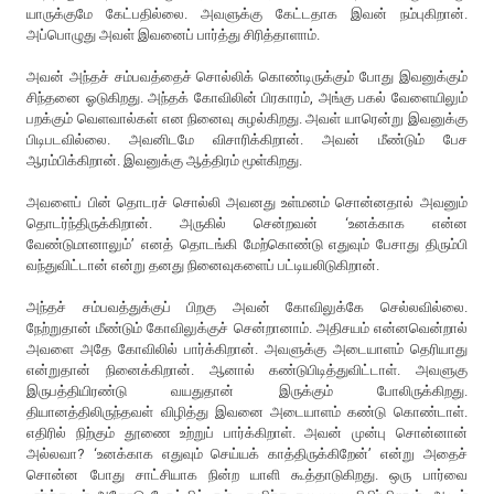
யாருக்குமே கேட்பதில்லை. அவளுக்கு கேட்டதாக இவன் நம்புகிறான்.
அப்பொழுது அவள் இவனைப் பார்த்து சிரித்தாளாம்.
அவன் அந்தச் சம்பவத்தைச் சொல்லிக் கொண்டிருக்கும் போது இவனுக்கும்
சிந்தனை ஓடுகிறது. அந்தக் கோவிலின் பிரகாரம், அங்கு பகல் வேளையிலும்
பறக்கும் வெளவால்கள் என நினைவு சுழல்கிறது. அவள் யாரென்று இவனுக்கு
பிடிபடவில்லை. அவனிடமே விசாரிக்கிறான். அவன் மீண்டும் பேச
ஆரம்பிக்கிறான். இவனுக்கு ஆத்திரம் மூள்கிறது.
அவளைப் பின் தொடரச் சொல்லி அவனது உள்மனம் சொன்னதால் அவனும்
தொடர்ந்திருக்கிறான். அருகில் சென்றவன் ‘உனக்காக என்ன
வேண்டுமானாலும்’ எனத் தொடங்கி மேற்கொண்டு எதுவும் பேசாது திரும்பி
வந்துவிட்டான் என்று தனது நினைவுகளைப் பட்டியலிடுகிறான்.
அந்தச் சம்பவத்துக்குப் பிறகு அவன் கோவிலுக்கே செல்லவில்லை.
நேற்றுதான் மீண்டும் கோவிலுக்குச் சென்றானாம். அதிசயம் என்னவென்றால்
அவளை அதே கோவிலில் பார்க்கிறான். அவளுக்கு அடையாளம் தெரியாது
என்றுதான் நினைக்கிறான். ஆனால் கண்டுபிடித்துவிட்டாள். அவளுகு
இருபத்தியிரண்டு வயதுதான் இருக்கும் போலிருக்கிறது.
தியானத்திலிருந்தவள் விழித்து இவனை அடையாளம் கண்டு கொண்டாள்.
எதிரில் நிற்கும் தூணை உற்றுப் பார்க்கிறாள். அவன் முன்பு சொன்னான்
அல்லவா? ‘உனக்காக எதுவும் செய்யக் காத்திருக்கிறேன்’ என்று அதைச்
சொன்ன போது சாட்சியாக நின்ற யாளி கூத்தாடுகிறது. ஒரு பார்வை