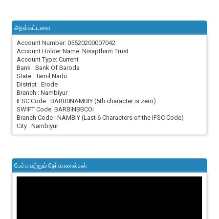
அறக்கட்டளை
Account Number: 05520200007042
Account Holder Name: Nisaptham Trust
Account Type: Current
Bank : Bank Of Baroda
State : Tamil Nadu
District : Erode
Branch : Nambiyur
IFSC Code : BARB0NAMBIY (5th character is zero)
SWIFT Code: BARBINBBCOI
Branch Code : NAMBIY (Last 6 Characters of the IFSC Code)
City : Nambiyur
பேச்சு மற்றும் நேர்காணல்கள்