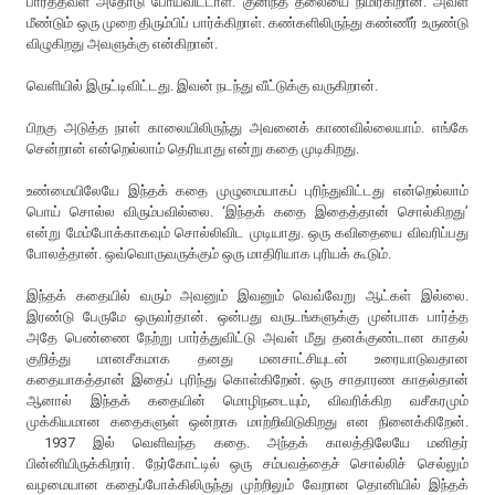
பார்த்தவள் அதோடு போய்விட்டாள். குனிந்த தலையை நிமிர்கிறான். அவள்
மீண்டும் ஒரு முறை திரும்பிப் பார்க்கிறாள். கண்களிலிருந்து கண்ணீர் உருண்டு
விழுகிறது அவளுக்கு என்கிறான்.
வெளியில் இருட்டிவிட்டது. இவன் நடந்து வீட்டுக்கு வருகிறான்.
பிறகு அடுத்த நாள் காலையிலிருந்து அவனைக் காணவில்லையாம். எங்கே
சென்றான் என்றெல்லாம் தெரியாது என்று கதை முடிகிறது.
உண்மையிலேயே இந்தக் கதை முழுமையாகப் புரிந்துவிட்டது என்றெல்லாம்
பொய் சொல்ல விரும்பவில்லை. ‘இந்தக் கதை இதைத்தான் சொல்கிறது’
என்று மேம்போக்காகவும் சொல்லிவிட முடியாது. ஒரு கவிதையை விவரிப்பது
போலத்தான். ஒவ்வொருவருக்கும் ஒரு மாதிரியாக புரியக் கூடும்.
இந்தக் கதையில் வரும் அவனும் இவனும் வெவ்வேறு ஆட்கள் இல்லை.
இரண்டு பேருமே ஒருவர்தான். ஒன்பது வருடங்களுக்கு முன்பாக பார்த்த
அதே பெண்ணை நேற்று பார்த்துவிட்டு அவள் மீது தனக்குண்டான காதல்
குறித்து மானசீகமாக தனது மனசாட்சியுடன் உரையாடுவதான
கதையாகத்தான் இதைப் புரிந்து கொள்கிறேன். ஒரு சாதாரண காதல்தான்
ஆனால் இந்தக் கதையின் மொழிநடையும், விவரிக்கிற வசீகரமும்
முக்கியமான கதைகளுள் ஒன்றாக மாற்றிவிடுகிறது என நினைக்கிறேன்.
1937 இல் வெளிவந்த கதை. அந்தக் காலத்திலேயே மனிதர்
பின்னியிருக்கிறார். நேர்கோட்டில் ஒரு சம்பவத்தைச் சொல்லிச் செல்லும்
வழமையான கதைப்போக்கிலிருந்து முற்றிலும் வேறான தொனியில் இந்தக்