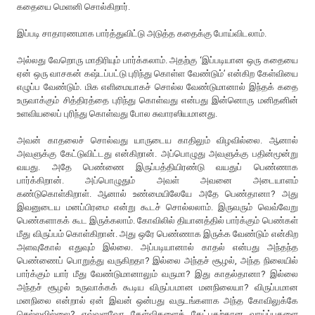
கதையை மெளனி சொல்கிறார்.
இப்படி சாதாரணமாக பார்த்துவிட்டு அடுத்த கதைக்கு போய்விடலாம்.
அல்லது வேறொரு மாதிரியும் பார்க்கலாம். அதற்கு ‘இப்படியான ஒரு கதையை
ஏன் ஒரு வாசகன் கஷ்டப்பட்டு புரிந்து கொள்ள வேண்டும்’ என்கிற கேள்வியை
எழுப்ப வேண்டும். மிக எளிமையாகச் சொல்ல வேண்டுமானால் இந்தக் கதை
உருவாக்கும் சித்திரத்தை புரிந்து கொள்வது என்பது இன்னொரு மனிதனின்
உளவியலைப் புரிந்து கொள்வது போல சுவாரஸியமானது.
அவன் காதலைச் சொல்வது யாருடைய காதிலும் விழவில்லை. ஆனால்
அவளுக்கு கேட்டுவிட்டது என்கிறான். அப்பொழுது அவளுக்கு பதின்மூன்று
வயது. அதே பெண்ணை இருப்பத்தியிரண்டு வயதுப் பெண்ணாக
பார்க்கிறான். அப்பொழுதும் அவள் அவனை அடையாளம்
கண்டுகொள்கிறாள். ஆனால் உண்மையிலேயே அதே பெண்தானா? அது
இவனுடைய மனப்பிரமை என்று கூடச் சொல்லலாம். இருவரும் வெவ்வேறு
பெண்களாகக் கூட இருக்கலாம். கோவிலில் தியானத்தில் பார்க்கும் பெண்கள்
மீது விருப்பம் கொள்கிறான். அது ஒரே பெண்ணாக இருக்க வேண்டும் என்கிற
அளவுகோல் எதுவும் இல்லை. அப்படியானால் காதல் என்பது அந்தந்த
பெண்ணைப் பொறுத்து வருகிறதா? இல்லை அந்தச் சூழல், அந்த நிலையில்
பார்க்கும் யார் மீது வேண்டுமானாலும் வருமா? இது காதல்தானா? இல்லை
அந்தச் சூழல் உருவாக்கக் கூடிய விருப்பமான மனநிலையா? விருப்பமான
மனநிலை என்றால் ஏன் இவன் ஒன்பது வருடங்களாக அந்த கோவிலுக்கே
செல்லவில்லை? எவ்வளவோ கேள்விகளைக் கேட்பதற்கான வாய்ப்புகளை