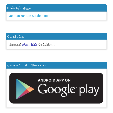
கேள்வியும் பதிலும்
vaamanikandan.Sarahah.com
தொடர்புக்கு..
விவரங்கள்
இருக்கின்றன.
இணைப்பில்
நிசப்தம் App (for ஆண்ட்ராய்ட்)