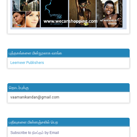
புத்தகங்களை மின்நூலாக வாங்க
Leemeer Publishers
தொடர்புக்கு
vaamanikandan@gmail.com
பதிவுகளை மின்னஞ்சலில் பெற
Subscribe to நிசப்தம் by Email