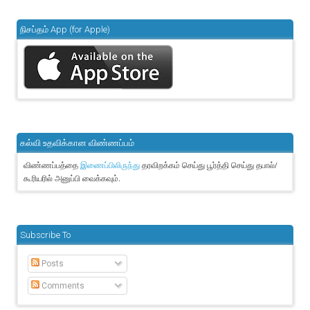
நிசப்தம் App (for Apple)
கல்வி உதவிக்கான விண்ணப்பம்
விண்ணப்பத்தை
தரவிறக்கம் செய்து பூர்த்தி செய்து தபால்/
இணைப்பிலிருந்து
கூரியரில் அனுப்பி வைக்கவும்.
Subscribe To
Posts
Comments