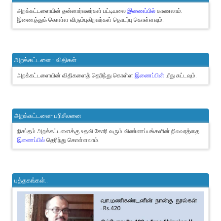
அறக்கட்டளையின் தன்னார்வலர்கள் பட்டியலை
இணைப்பில்
காணலாம்.
இணைத்துக் கொள்ள விரும்புகிறவர்கள் தொடர்பு கொள்ளவும்.
அறக்கட்டளை - விதிகள்
அறக்கட்டளையின் விதிகளைத் தெரிந்து கொள்ள
இணைப்பின்
மீது சுட்டவும்.
அறக்கட்டளை- பரிசீலனை
நிசப்தம் அறக்கட்டளைக்கு உதவி கோரி வரும் விண்ணப்பங்களின் நிலவரத்தை
இணைப்பில்
தெரிந்து கொள்ளலாம்.
புத்தகங்கள்..