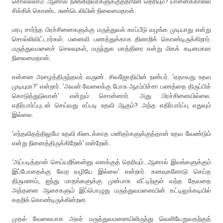
சொல்லலாம். ஆனால் நசுங்கிறவர்களுக்குத்தானே தெரியும்? யானைக்காலில்
சிக்கிக் கொண்ட சுண்டெலியின் நிலைமைதான்.
மரபு சார்ந்த பிரச்சினைகளுக்கு மருத்துவக் காப்பீடு வழங்க முடியாது என்று
சொல்லிவிட்டார்கள். மனைவி பணத்துக்காக திணறிக் கொண்டிருக்கிறார்.
மருத்துவமனைச் செலவுகள், மருந்துக மாத்திரை என்று மிகக் கடினமான
நிலைமைதான்.
என்னை அழைத்திருந்தவர் வருண். சிவஜோதியின் நண்பர். ‘ஏதாவது உதவ
முடியுமா?’ என்றார். ‘அவன் வேலைக்கு போக ஆரம்பிச்சா பணத்தை திருப்பிக்
கொடுத்துடுவான்’ என்றும் சொன்னார். அது பிரச்சினையில்லை.
எதிர்பார்ப்புடன் செய்வது எப்படி உதவி ஆகும்? அந்த எதிர்பார்ப்பு எதுவும்
இல்லை.
‘எந்தவிதத்திலுமே உதவி கிடைக்காத மனிதர்களுக்குத்தான் உதவ வேண்டும்
என்று நினைத்திருக்கிறேன்’ என்றேன்.
‘அப்படித்தான் செய்யறீங்கன்னு எனக்குத் தெரியும்...ஆனால் இவங்களுக்கும்
இப்போதைக்கு வேற வழியே இல்லை’ என்றார். கனவுகளோடு செய்த
திருமணம், ஐந்து மாதங்களுக்கு முன்பாக வீட்டிற்குள் வந்த தேவதை
அத்தனை ஆசைகளும் இப்பொழுது மருத்துவமனையின் கட்டிலுக்கடியில்
கதறிக் கொண்டிருக்கின்றன.
முதல் வேலையாக அவர் மருத்துவமனையிலிருந்து வெளியேறுவதற்குத்