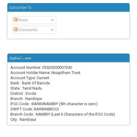
Subscribe To
Posts
Comments
அறக்கட்டளை
Account Number: 05520200007042
Account Holder Name: Nisaptham Trust
Account Type: Current
Bank : Bank Of Baroda
State : Tamil Nadu
District : Erode
Branch : Nambiyur
IFSC Code : BARB0NAMBIY (5th character is zero)
SWIFT Code: BARBINBBCOI
Branch Code : NAMBIY (Last 6 Characters of the IFSC Code)
City : Nambiyur