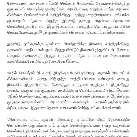
தேவையான பணத்தை ஏற்பாடு செய்தாக வேண்டும். அலுவலகத்திலிருந்து
ஒரு லட்சம் கொடுத்திருக்கிறார்கள். அதன் பிறகு சிறுநீரக மாற்று அறுவை
சிகிச்சை செய்வார்கள் போலிருக்கிறது. மருந்து மாத்திரைகளால் சரியாக்க
முடியாதாம். ஆனால் அதற்கு இரண்டு மூன்று மாதங்கள் அவகாசம்
சொல்லியிருக்கிறார்கள். இந்த இடைப்பட்ட சமயத்தில் தொடர்ந்து டயாலிசிஸ்
செய்ய வேண்டியது இருக்குமாம். மிகச் சிக்கலான விவகாரம் என்கிறார்கள்.
இரண்டு நாட்களுக்கு முன்பாக சிவஜோதிக்கு நினைவு வந்திருக்கிறது.
மூளையில் பாதிப்பு என்பதால் நேற்று மீண்டும் நினைவிழந்துவிட்டார். நினைவு
என்றால் கண்ணைத் திறந்து பார்க்கிறார். ஆனால் யாரையும் அடையாளம்
கண்டுபிடிப்பதோ அல்லது பேசுவதோ இல்லை.
ஊரில் கொஞ்சம் இடவசதி இருக்கும் போலிருக்கிறது. ஆனால் சில சட்டச்
சிக்கல்களினால் அதை விற்பதற்கு சாத்தியமில்லை என்பதால் கையறு
நிலையில் இருக்கிறார்கள். நினைத்துப் பார்த்தால் வருத்தமாக இருக்கிறது.
கையில் ஐந்து மாதக் குழந்தை. உதவிக்கென வெளியாட்கள் அதிகம் இல்லை.
அந்தப் பெண்ணையும் குழந்தையையும் நினைத்தால் பரிதாபமாக இருக்கிறது.
முடிந்தவற்றையெல்லாம் அடமானம் வைத்துக் கொண்டிருக்கிறாராம்.
அப்படியும் கூட இதுவரை தேவையான பணம் சேர்ந்த பாட்டைக்காணோம்.
‘அவர்களால் புரட்ட முடிகிற அளவுக்கு புரட்டட்டும். மீதம் தேவைப்படும்
தொகையில் ஒரு பங்கை நாம் புரட்டிக் கொடுத்துவிடலாம்’ என்று வருணிடம்
சொல்லியிருக்கிறேன். சனிக்கிழமையன்று மருத்துவமனைக்குச் செல்கிறோம்.
இப்போதைக்கு எவ்வளவு கொடுக்க வேண்டியிருக்கும் என்று தெரியவில்லை.