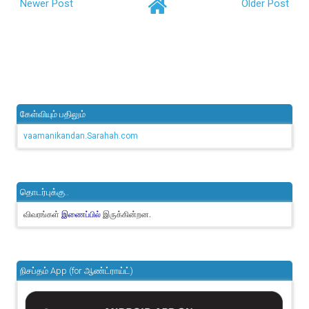
Newer Post
Older Post
கேள்வியும் பதிலும்
vaamanikandan.Sarahah.com
தொடர்புக்கு..
விவரங்கள்
இருக்கின்றன.
இணைப்பில்
நிசப்தம் App (for ஆண்ட்ராய்ட்)