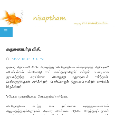
SKIP TO CONTENT
கருணையற்ற விதி
3/05/2015 03:19:00 PM
ஒருவர் தொலைபேசியில் அழைத்து ‘சிவஜோதியை உங்களுக்குத் தெரியுமா?
ஃபேஸ்புக்கில் உங்களோடு சாட் செய்திருக்கிறார்’ என்றார். உடனடியாக
ஞாபகத்திற்கு வரவில்லை. சிவஜோதி மதுரையைச் சார்ந்தவர்.
பெங்களூரில்தான் வசிக்கிறார். மென்பொருள் நிறுவனமொன்றில் பணியில்
இருக்கிறார்.
‘சரியாக ஞாபகமில்லை. சொல்லுங்க’ என்றேன்.
சிவஜோதியை கடந்த சில நாட்களாக மருத்துவமனையில்
அனுமதித்திருக்கிறார்கள். அவசர சிகிச்சைப் பிரிவில் சேர்த்திருப்பதாகச்