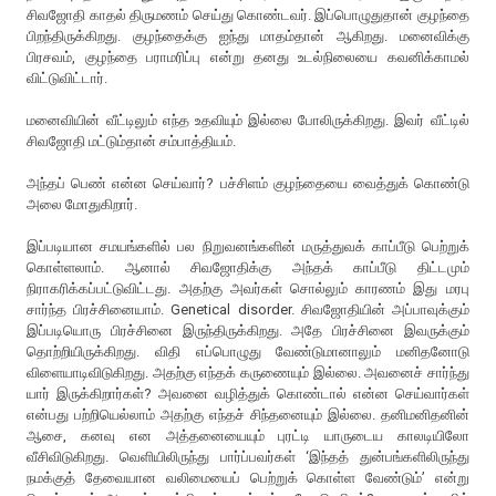
சிவஜோதி காதல் திருமணம் செய்து கொண்டவர். இப்பொழுதுதான் குழந்தை
பிறந்திருக்கிறது. குழந்தைக்கு ஐந்து மாதம்தான் ஆகிறது. மனைவிக்கு
பிரசவம், குழந்தை பராமரிப்பு என்று தனது உடல்நிலையை கவனிக்காமல்
விட்டுவிட்டார்.
மனைவியின் வீட்டிலும் எந்த உதவியும் இல்லை போலிருக்கிறது. இவர் வீட்டில்
சிவஜோதி மட்டும்தான் சம்பாத்தியம்.
அந்தப் பெண் என்ன செய்வார்? பச்சிளம் குழந்தையை வைத்துக் கொண்டு
அலை மோதுகிறார்.
இப்படியான சமயங்களில் பல நிறுவனங்களின் மருத்துவக் காப்பீடு பெற்றுக்
கொள்ளலாம். ஆனால் சிவஜோதிக்கு அந்தக் காப்பீடு திட்டமும்
நிராகரிக்கப்பட்டுவிட்டது. அதற்கு அவர்கள் சொல்லும் காரணம் இது மரபு
சார்ந்த பிரச்சினையாம். Genetical disorder. சிவஜோதியின் அப்பாவுக்கும்
இப்படியொரு பிரச்சினை இருந்திருக்கிறது. அதே பிரச்சினை இவருக்கும்
தொற்றியிருக்கிறது. விதி எப்பொழுது வேண்டுமானாலும் மனிதனோடு
விளையாடிவிடுகிறது. அதற்கு எந்தக் கருணையும் இல்லை. அவனைச் சார்ந்து
யார் இருக்கிறார்கள்? அவனை வழித்துக் கொண்டால் என்ன செய்வார்கள்
என்பது பற்றியெல்லாம் அதற்கு எந்தச் சிந்தனையும் இல்லை. தனிமனிதனின்
ஆசை, கனவு என அத்தனையையும் புரட்டி யாருடைய காலடியிலோ
வீசிவிடுகிறது. வெளியிலிருந்து பார்ப்பவர்கள் ‘இந்தத் துன்பங்களிலிருந்து
நமக்குத் தேவையான வலிமையைப் பெற்றுக் கொள்ள வேண்டும்’ என்று