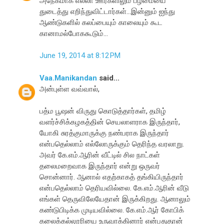
அநேகமாக எல்லா ஊர்களிலும் பழமையை
துடைத்து எறிந்துவிட்டார்கள்...இன்னும் ஐந்து
ஆண்டுகளில் கலப்பையும் காலையும் கூட
கானாமல்போககூடும்...
June 19, 2014 at 8:12 PM
Vaa.Manikandan
said...
அன்புள்ள வவ்வால்,
பத்ம பூஷன் விருது கொடுத்தார்கள், தமிழ்
வளர்ச்சிக்கழகத்தின் செயலாளராக இருந்தார்,
யோகி சுரத்குமாருக்கு நண்பராக இருந்தார்
என்பதெல்லாம் எல்லோருக்கும் தெரிந்த வரலாறு.
அவர் கே.எம்.ஆரின் வீட்டில் சில நாட்கள்
தலைமறைவாக இருந்தார் என்று ஒருவர்
சொன்னார். ஆனால் எதற்காகத் தங்கியிருந்தார்
என்பதெல்லாம் தெரியவில்லை. கே.எம்.ஆரின் வீடு
எங்கள் தெருவிலேயேதான் இருக்கிறது. ஆனாலும்
கண்டுபிடிக்க முடியவில்லை. கே.எம்.ஆர் கோபிக்
கலைக்கல்லூரியை உருவாக்கினார் என்பதுதான்