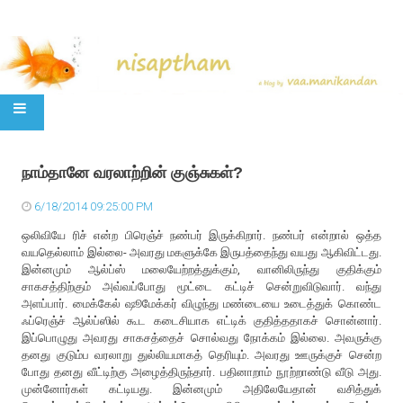
SKIP TO CONTENT
நாம்தானே வரலாற்றின் குஞ்சுகள்?
6/18/2014 09:25:00 PM
ஒலிவியே ரிச் என்ற பிரெஞ்ச் நண்பர் இருக்கிறார். நண்பர் என்றால் ஒத்த
வயதெல்லாம் இல்லை- அவரது மகளுக்கே இருபத்தைந்து வயது ஆகிவிட்டது.
இன்னமும் ஆல்ப்ஸ் மலையேற்றத்துக்கும், வானிலிருந்து குதிக்கும்
சாகசத்திற்கும் அவ்வப்போது மூட்டை கட்டிச் சென்றுவிடுவார். வந்து
அளப்பார். மைக்கேல் ஷூமேக்கர் விழுந்து மண்டையை உடைத்துக் கொண்ட
ஃப்ரெஞ்ச் ஆல்ப்ஸில் கூட கடைசியாக எட்டிக் குதித்ததாகச் சொன்னார்.
இப்பொழுது அவரது சாகசத்தைச் சொல்வது நோக்கம் இல்லை. அவருக்கு
தனது குடும்ப வரலாறு துல்லியமாகத் தெரியும். அவரது ஊருக்குச் சென்ற
போது தனது வீட்டிற்கு அழைத்திருந்தார். பதினாறாம் நூற்றாண்டு வீடு அது.
முன்னோர்கள் கட்டியது. இன்னமும் அதிலேயேதான் வசித்துக்