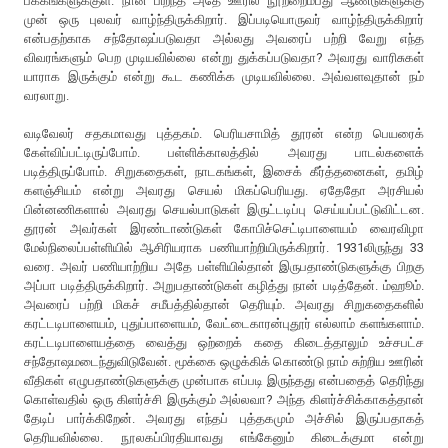
பக்கங்களுக்குள். நான் பிறந்த அதே ஊரில் நூற்றைம்பது ஆண்டுகளுக்கு
முன் ஒரு புலவர் வாழ்ந்திருக்கிறார். இப்படியொருவர் வாழ்ந்திருக்கிறார்
என்பதற்காக சந்தோஷப்படுவதா அல்லது அவரைப் பற்றி வேறு எந்த
விவரங்களும் பெற முடியவில்லை என்று துக்கப்படுவதா? அவரது வாரிசுகள்
யாராக இருக்கும் என்று கூட கணிக்க முடியவில்லை. அவ்வளவுதான் நம்
வரலாறு.
வடிவேலர் சதகமாவது புத்தகம். பெரியசாமித் தூரன் என்ற பெயரைக்
கேள்விப்பட்டிருப்போம். பள்ளிக்காலத்தில் அவரது பாடல்களைக்
படித்திருப்போம். சிறுகதைகள், நாடகங்கள், இசைக் கீர்த்தனைகள், தமிழ்
களஞ்சியம் என்று அவரது செயல் மிகப்பெரியது. ஏதேதோ அரசியல்
பின்னணிகளால் அவரது செயல்பாடுகள் இருட்டடிப்பு செய்யப்பட்டுவிட்டன.
தூரன் அவர்கள் இரண்டாண்டுகள் கோபிச்செட்டிபாளையம் வைரவிழா
மேல்நிலைப்பள்ளியில் ஆசிரியராக பணியாற்றியிருக்கிறார். 1931லிருந்து 33
வரை. அவர் பணியாற்றிய அதே பள்ளியில்தான் இருபதாண்டுகளுக்கு பிறகு
அப்பா படித்திருக்கிறார். அறுபதாண்டுகள் கழித்து நான் படித்தேன். ம்ஹூம்.
அவரைப் பற்றி மிகச் சமீபத்தில்தான் தெரியும். அவரது சிறுகதைகளில்
கரட்டடிபாளையம், புதுப்பாளையம், வேட்டைகாரன்புதூர் எல்லாம் களங்களாம்.
கரட்டடிபாளையத்தை வைத்து ஒற்றைக் கதை கிடைத்தாலும் உச்சபட்ச
சந்தோஷமடைந்துவிடுவேன். மூக்கை ஒழுக்கிக் கொண்டு நாம் சுற்றிய ஊரின்
வீதிகள் எழுபதாண்டுகளுக்கு முன்பாக எப்படி இருந்தது என்பதைத் தெரிந்து
கொள்வதில் ஒரு கிளர்ச்சி இருக்கும் அல்லவா? அந்த கிளர்ச்சிக்காகத்தான்
தேடிப் பார்க்கிறேன். அவரது எந்தப் புத்தகமும் அச்சில் இருப்பதாகத்
தெரியவில்லை. நூலகப்பிரதியாவது எங்கேனும் கிடைக்குமா என்று