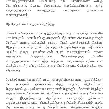
கொண்டிருக்கிறார்கள். அவ்வப்போது சிறிய மாற்றங்களைச் செய்து
கொள்கிறார்கள். ஆனால் சிதைக்காமல் வைத்திருக்கிறார்கள். தனது
எள்ளுத்தாத்தாவின் எள்ளுத்தாத்தா வரைக்குமான தகவல்களை
வைத்திருக்கிறார்.
அவரோடு பேசும் போதுதான் தெரிந்தது.
‘எங்களிடம் செறிவான வரலாறு இருக்கிறது’ என்று வாய் நிறைய சொல்லிக்
கொள்கிறோம். ஆனால் நம் குடும்பத்தைப் பற்றி என்ன விவரங்கள் நமக்குத்
தெரியும்? எனக்கு அப்பாவின் தாத்தா பெயர் வரைக்கும்தான் தெரியும்.
அதுவும் பெயர் மட்டும்தான். மற்ற எந்த விவரமும் தெரியாது. அம்மாவின்
அப்பிச்சி நிறைய ஓலைச்சுவடிகள் எழுதி வைத்திருந்தாராம்- கத்தை
கத்தையாக. அத்தனையையும் கோடங்கிகளுக்கு அள்ளிக்
கொடுத்தார்களாம். மிச்சமிருந்த அத்தனை சுவடிகளையும் குப்பையாகக்
கிடக்கிறது என்று எரித்துவிட்டார்களாம். பொக்கை வாய் தெரிய அமத்தா கை
விரிக்கிறார்.
கோபிச்செட்டிபாளையத்தின் வரலாறை எழுதிவிடலாம் என்று முயற்சித்தேன்.
சில நண்பர்கள் உதவினார்கள். அந்த ஊருக்கு அதிகபட்சமாக
இருநூற்றைம்பது ஆண்டுகால வரலாறுதான் இருக்கும். பக்கத்தில் இருக்கும்
சத்தியமங்கலம் அப்படியில்லை- நெடுங்கால வரலாறு உடைய ஊர். கோபியின்
வெறும் இருநூற்றைம்பது ஆண்டுகால வரலாற்றைத் துல்லியமாக
எழுதுவதற்கான தரவுகள் கிடைக்கவில்லை. துல்லியம் கிடக்கட்டும். எங்கே
தொடங்குவது என்று கூடத் தெரியவில்லை. கொஞ்சநஞ்சம் தெரிந்து