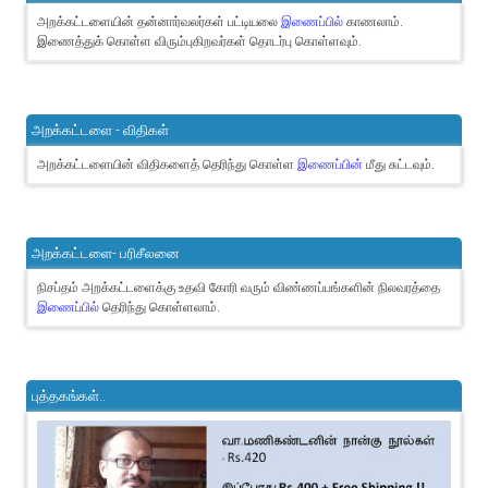
அறக்கட்டளையின் தன்னார்வலர்கள் பட்டியலை
இணைப்பில்
காணலாம்.
இணைத்துக் கொள்ள விரும்புகிறவர்கள் தொடர்பு கொள்ளவும்.
அறக்கட்டளை - விதிகள்
அறக்கட்டளையின் விதிகளைத் தெரிந்து கொள்ள
இணைப்பின்
மீது சுட்டவும்.
அறக்கட்டளை- பரிசீலனை
நிசப்தம் அறக்கட்டளைக்கு உதவி கோரி வரும் விண்ணப்பங்களின் நிலவரத்தை
இணைப்பில்
தெரிந்து கொள்ளலாம்.
புத்தகங்கள்..