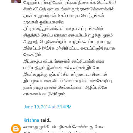
பேணும் பாங்கறிவேன். நம்மை நினைக்க வெட்கமே!
சிலர் வீட்டுத் தளபாடங்கள் நூற்றாண்டுக்கணக்கில்
தான் கூறுவார்கள்.மிகப் பழைய சொந்தங்கள்
உறவுகள் ஓவியமாகவே
தீட்டிவைத்துள்ளார்கள்.பழைய கட்டிடங்களில்
திருத்தம் செய்ய மாநகர சபையிடம் எழுத்து மூலம்
அனுமதி பெறவேண்டும். மாற்றம் செய்யமுடியாது.
இச்சட்டம் இங்கே மந்திரி உட்பட கடைப்பிடித்தேயாக
வேண்டும்.
இப்பழைய விடயங்களைக் காட்சியாக்கி காசு
பார்ப்பதிலும் இவர்கள் வல்லவர்கள்.இப்போ
இவர்களுக்கு ஜப்பன்; சீன சுற்றுலா வாசிகளால்
இப்பழமையான விடயங்களால் நல்ல பணசேகரிப்பு.
நான் நமது கலைச் செல்வங்களை அழிப்பதிலே
கங்கணம் கட்டுகிறோம்.
June 19, 2014 at 7:14 PM
Krishna
said...
வரலாறு முக்கியம்...நீங்கள் சொல்ல்வது போல