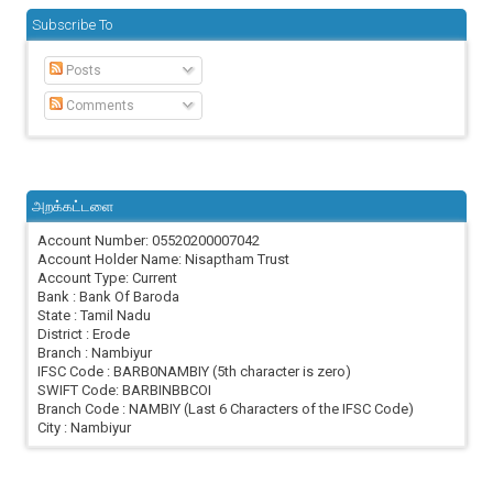
Subscribe To
Posts
Comments
அறக்கட்டளை
Account Number: 05520200007042
Account Holder Name: Nisaptham Trust
Account Type: Current
Bank : Bank Of Baroda
State : Tamil Nadu
District : Erode
Branch : Nambiyur
IFSC Code : BARB0NAMBIY (5th character is zero)
SWIFT Code: BARBINBBCOI
Branch Code : NAMBIY (Last 6 Characters of the IFSC Code)
City : Nambiyur