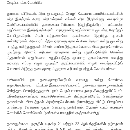
தேடிப்பார்க்க வேண்டும்.
தூரனை விடுங்கள். அவரது வகுப்புத் தோழர் கே.எம்.ராமசாமிக்கவுண்டரின்
வீடு இருக்கும் அதே வீதியில்தான் எங்கள் வீடு இருக்கிறது. வைரவிழா
மேல்நிலைப்பள்ளியில் தலைமையாசிரியராக இருந்திருக்கிறார். சட்டமன்ற
உறுப்பினராக இருந்திருக்கிறார். பாராளுமன்ற உறுப்பினராக முயன்று தோற்றுப்
போயிருக்கிறார். அவர் எத்தனையோ புலவர்களை ஆதரித்த புரவலர்
என்கிறார்கள். அவரைப் பற்றிய ஏதாவது தகவல் கிடைக்குமா என்று முயன்று
பார்த்து சலித்ததுதான் மிச்சம். வாய்வழித் தகவல்களாக சிலவற்றை சேகரிக்க
முடிந்தது. ஆனால் சரியான தரவுகளா என்று உறுதிப்படுத்திக் கொள்ள
ஆதாரங்கள் ஏதுமில்லை. உறுதிப்படுத்த முடியாத தகவல்களை வைத்து
வரலாறு எப்படி எழுத முடியும்? குருட்டுவாக்கில் எழுதி வைத்துவிட்டுப்
போனால் அடுத்த தலைமுறை அதுதான் சரி என்று ஏற்றுக் கொள்வார்கள்.
உண்மையில் நம் தலைமுறையினரிடம் வரலாறு என்று சேகரிக்க
எதுவுமேயில்லை. நம்மிடம் இருப்பவையெல்லாம் முந்தைய தலைமுறையினர்
சேர்த்துக் கொடுத்ததுதான். நாம் பெரும்பாலானவற்றை சிதைத்துவிட்டோம்.
மிச்சமிருப்பனவற்றை கண்டுகொள்ளாமல் விட்டிருக்கிறோம். கொஞ்சநஞ்ச
தகவல்கள் கிடைத்தால் அவற்றையெல்லாம் நிராகரித்து விட்டு பிழைப்பை
பார்த்தபடி வேகமாக ஓடிக் கொண்டிருக்கிறோம். ஆனால் வாய் கூசாமல்
சொல்லிக் கொள்வோம்- ‘நாங்கள் வரலாற்றின் குஞ்சுகள் என்று’.
தகவலுக்காக: ஓசூரில் வருகிற 21 மற்றும் 22 ஆம் தேதிகளில் நடுகற்கள்
பற்றிய தேசியக் கருத்தரங்கு K.A.P திருமண மண்டபத்தில் நடக்கிறது.