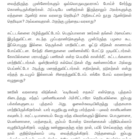
வைத்திருந்த முன்னோர்களும் ஒவ்வொருவருவராகப் போய்ச் சேர்ந்து
கொண்டிருக்கிறார்கள். அப்படியே மனிதர்கள் இருந்தாலும் அவர்களுக்கு
எத்தனை ஆண்டு கால வரலாறு தெரியும்? அதிகபட்சம் நூறு ஆண்டுகள்
தெரியுமா? அவ்வளவுதான். அதற்கு முந்தைய வரலாறு?
கட்டடங்களை அழித்துவிட்டோம். பெரும்பாலான ஊர்கள் தங்கள் அமைப்பை
இழந்துவிட்டன. கடந்த முப்பதாண்டுகளுக்கு முன்பிருந்த பழமை கூட
இப்பொழுது இல்லை. தெருக்கள் மாறிவிட்டன. ஓட்டு வீடுகள் காணாமல்
போய்விட்டன. சேந்தி கிணறுகளை மண்ணள்ளிப் போட்டு மூடிவிட்டார்கள்.
கோயில்களை மராமத்துப் பணிகள் என்ற பெயரில் கான்க்ரீட் கட்டடங்களாக
மாற்றிவிட்டார்கள். ஒன்றிரண்டு கல்வெட்டுகள் மீது சுண்ணாம்போ அல்லது
பெய்ண்ட்டோ அடித்து மறைத்துவிட்டார்கள். சதிகற்கள், நடுகற்கள் என்று
எந்தத் தடயமும் இல்லாமல் சிதைத்துவிட்டோம். எங்கே போய் வரலாற்றை
எழுதுவது?
ஊரின் வரலாறை விடுங்கள். ‘வடிவேலர் சதகம்’ என்றொரு புத்தகம்
கிடைத்தது. எந்தப் புண்ணியவான் அச்சிட்டாரோ தெரியவில்லை. ஐம்பது
பக்கங்களுடைய புத்தகம் அது. ஓலைச்சுவடியிலிருந்து புத்தகமாக
மாற்றியிருக்கிறார்கள். யார் எழுதியது என்று பார்த்தால் - புலவர் காளியண்ண
கவுண்டர். கரட்டடிபாளையம். வேறு எந்த விவரங்களும் இல்லை. பொருளாசை,
பெண்ணாசை, பரத்தையர், கும்பம் போன்ற கொங்கைகள் பற்றியெல்லாம்
எழுதியிருக்கிறார். மருந்து உண்ணுவதற்கு ஏற்ற நாள், பயிர் செய்வதற்கு ஏற்ற
நாள் குறித்தெல்லாம் பாடி வைத்திருக்கிறார். அத்தனையும் ஐம்பது