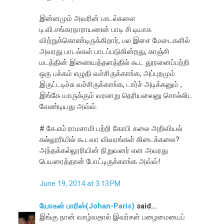
இன்னமும் அவரின் பாடல்களை
டி.வி.சங்கரநாராயணன் பாடி சி.டியாக
விற்றுக்கொண்டிருக்கிறார், பல இசை மேடைகளில்
அவரது பாடல்கள் பாடப்படுகின்றது, காஞ்சி
மடத்தின் இணையத்தளத்தில் கூட தூரனைப்பற்றி
ஒரு பக்கம் எழுதி வச்சிருக்காங்க, அப்புறமும்
இருட்டடிச்சு வச்சிருக்காங்க, டார்ச் அடிக்கனும் ,
இங்கே யாருக்கும் வரலாறு தெரியலைனு சொல்லிட
வேண்டியது அவ்வ்.
# கே.எம்.ராமசாமி பற்றி கோபி கலை அறிவியல்
கல்லூரியில் கூடவா விவரங்கள் கிடைக்கலை?
அந்தக்கல்லூரியின் நிறுவனர் என அவரது
பெயரைத்தான் போட்டிருக்காங்க அவ்வ்!
June 19, 2014 at 3:13 PM
யோகன் பாரிஸ்(Johan-Paris)
said...
இங்கு நான் வாழ்வதால் இவர்கள் பழைமையைப்