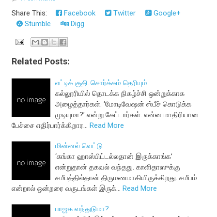
Share This:
Facebook
Twitter
Google+
Stumble
Digg
Related Posts:
எட்டிக் குதி..சொர்க்கம் தெரியும்
கல்லூரியில் தொடக்க நிகழ்ச்சி ஒன்றுக்காக
அழைத்தார்கள். ‘மோடிவேஷன் ஸ்பீச் கொடுக்க
முடியுமா?’ என்று கேட்டார்கள். என்ன மாதிரியான
பேச்சை எதிர்பார்க்கிறார…
Read More
மின்னல் வெட்டு
‘கங்கா ஹாஸ்பிட்டல்லதான் இருக்காங்க’
என்றுதான் தகவல் வந்தது. காளிதாஸுக்கு
சமீபத்தில்தான் திருமணமாகியிருக்கிறது. சமீபம்
என்றால் ஒன்றரை வருடங்கள் இருக்…
Read More
பாஜக வந்துடுமா?