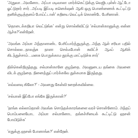
‘அதுவா...அவனோட அப்பா மடிவாலா மார்க்கெட்டுக்கு வெஜிடபுள்ஸ் ஆட்டோ
ஓட்டுறார் சார்...அப்படி இப்படி கனெக்‌ஷன் ஆகி ஒரு பொண்ணைக் கூட்டிட்டு
தனிக்குடித்தனம் போய்ட்டான்’ கறியை வெட்டிக் கொண்டே பேசினான்.
‘தொடைக்கறியா வெட்டுங்க’ என்று சொல்லிவிட்டு ‘சல்மான்கானுக்கு என்ன
ஆச்சு?’என்றேன்.
‘அவங்க அம்மா அந்தாளாண்ட பேசிப்பார்த்துருக்கு...அந்த ஆள் சரியா பதில்
சொல்லல...நாலஞ்சு நாளா செல்ஃபோன் சுவிட்ச் ஆஃப் ஆகிக்
கிடந்துச்சாம்....மனசு பொறுக்காம தூக்கு மாட்டிடுச்சு சார்’
திக்கென்றிருந்தது. சல்மான்கானே குழந்தை. அவனுடைய தங்கை அவனை
விடக் குழந்தை. நினைத்துப் பார்க்கவே துக்கமாக இருந்தது.
‘எவ்வளவு கிலோ?’ - அவனது கேள்வி உறைக்கவில்லை.
‘சல்மான் இப்போ எங்கே இருக்கான்?’
‘நாங்க எல்லாம்தான் அவங்க சொந்தக்காரங்களை வரச் சொன்னோம். அந்தப்
பொம்பளையோட அம்மா சல்மானோட தங்கச்சியைக் கூட்டிட்டு ஹசன்
போயிடுச்சு’
‘எதுக்கு ஹசன் போனாங்க?’ என்றேன்.