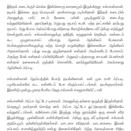
இந்தக் கடைக்குச் செல்ல இன்னொரு காரணமும் இருக்கிறது. சல்மான்கான்.
நடிகர் இல்லை. ஒரு பொடியன். நான்காவது படிக்கிறான். இந்தக் கடையில்
அவனுக்கு பார்ட் டைம் வேலை. பள்ளி முடித்துவிட்டு கடைக்கு
வந்துவிடுகிறான். ஞாயிறன்று அறுபது ரூபாய் கூலி. மற்ற நாட்களில் நாற்பது
ரூபாய். அது போக அவ்வப்போது விற்காத கோழிக்கறியை வீட்டுக்கு எடுத்துச்
சென்றுவிடலாம். சல்மான்கானுக்கு ஹிந்தி, உருதுதான் தெரியும். கன்னடம்
கூட முழுமையாகப் புரியாது. ஆனால் ஆங்கிலம் பேசுவான்.
பெங்களூர்வாசிகளுக்கு எந்த மொழி வருகிறதோ இல்லையோ- ஆங்கிலம்
அதகளம்தான். பத்து வயது குழந்தைகள் என்றால் அவர்களிடம் பேசலாம்.
அதற்கு மேல் என்றால் பம்மிவிடுவேன். அதுவும் பத்தாவது பையன் பெண்கள்
என்றால் தலையைக் குத்திக் கொண்டே நகர்ந்துவிடுவேன். அவர்களது
ஆங்கிலம் அப்படி.
சல்மான்கான் ஆரம்பத்தில் பேசத் தயங்கினான். என் முக ராசி அப்படி.
பழகியவர்களே கூட என்னிடம் பேச விரும்பமாட்டார்கள். தயங்குவார்கள்.
இரண்டு மூன்று முறை பேசிய பிறகு சல்மான் சகஜமாகிவிட்டான்.
சல்மானின் அப்பா ஆட்டோ டிரைவர். அவனுக்கு தங்கை ஒருத்தி இருக்கிறாள்.
மெஹபூப் நகர்தான் சொந்த ஊர். அப்பா ஆட்டோ ஓட்டுவதால் இங்கேயே
வந்துவிட்டார்கள். கறிக்கடையில் இருந்து சற்று தூரத்தில் ஒரு லைன் வீடு
இருக்கிறது. முஸ்லீம்கள் வசிக்கிறார்கள். அங்கு ஒரு வீட்டில்தான் சல்மான்
குடும்பமும் தங்கியிருக்கிறார்கள். வாடகை வீடுதான். வாடகையை இவன்
சம்பளம் சமாளித்துவிடும் என்று நினைக்கிறேன். அந்த அளவுக்கான சிறிய