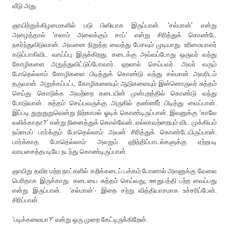
வீடு அது.
ஞாயிற்றுக்கிழமைகளில் படு பிஸியாக இருப்பான். ‘சல்மான்’ என்று
அழைத்தால் ‘சலாம் அலைக்கும் சாப்’ என்று சிரித்துக் கொண்டே
நகர்ந்துவிடுவான். அவனை நிறுத்த வைத்து பேசவும் முடியாது. உரிமையாளர்
கடுப்பாகிவிட வாய்ப்பு இருக்கிறது. கடைக்கு அவ்வப்போது ஒருவர் வந்து
கோழிகளை அறுத்துவிட்டுப்போவார். ஹலால் செய்பவர். அவர் வரும்
போதெல்லாம் கோழிகளை பிடித்துக் கொண்டு வந்து சல்மான் அவரிடம்
தருவான். அறுக்கப்பட்ட கோழிகளையும் ஆடுகளையும் இன்னொருவர் சுத்தம்
செய்து கொடுக்க அவற்றை கடையின் முன்புறத்தில் கொண்டு வந்து
போடுவான். சுத்தம் செய்பவருக்கு அருகில் தண்ணீர் பிடித்து வைப்பான்.
இப்படி துறுதுறுவென்று நிற்காமல் ஓடிக் கொண்டிருப்பான். இவனுக்கு ‘காலே
வலிக்காதா?’ என்று நினைத்துக் கொள்வேன். எல்லாவற்றையும் விட முக்கியம்
நம்மைப் பார்க்கும் போதெல்லாம் அவன் சிரித்துக் கொண்டேயிருப்பான்.
பார்க்காத போதெல்லாம் அலறும் ஹிந்திப்பாடல்களுக்கு ஏற்றபடி
வாயசைத்தபடியே நடந்து கொண்டிருப்பான்.
ஞாயிறு தவிர மற்ற நாட்களில் கறிக்கடைப் பக்கம் போனால் அவனுக்கு வேலை
பெரிதாக இருக்காது. கடையை சுத்தம் செய்வது, ஊதுபத்தி பற்ற வைப்பது
என்று இருப்பான். ‘சல்மான்’- இதை சற்று வித்தியாசமாக உச்சரிப்பேன்.
சிரிப்பான்.
‘படிக்கலையா?’ என்று ஒரு முறை கேட்டிருக்கிறேன்.