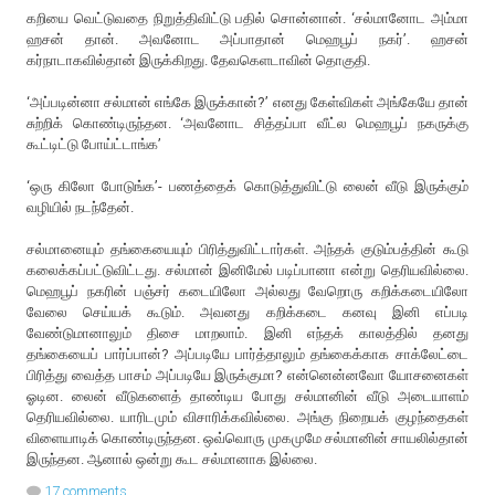
கறியை வெட்டுவதை நிறுத்திவிட்டு பதில் சொன்னான். ‘சல்மானோட அம்மா
ஹசன் தான். அவனோட அப்பாதான் மெஹபூப் நகர்’. ஹசன்
கர்நாடாகவில்தான் இருக்கிறது. தேவகெளடாவின் தொகுதி.
‘அப்படின்னா சல்மான் எங்கே இருக்கான்?’ எனது கேள்விகள் அங்கேயே தான்
சுற்றிக் கொண்டிருந்தன. ‘அவனோட சித்தப்பா வீட்ல மெஹபூப் நகருக்கு
கூட்டிட்டு போய்ட்டாங்க’
‘ஒரு கிலோ போடுங்க’- பணத்தைக் கொடுத்துவிட்டு லைன் வீடு இருக்கும்
வழியில் நடந்தேன்.
சல்மானையும் தங்கையையும் பிரித்துவிட்டார்கள். அந்தக் குடும்பத்தின் கூடு
கலைக்கப்பட்டுவிட்டது. சல்மான் இனிமேல் படிப்பானா என்று தெரியவில்லை.
மெஹபூப் நகரின் பஞ்சர் கடையிலோ அல்லது வேறொரு கறிக்கடையிலோ
வேலை செய்யக் கூடும். அவனது கறிக்கடை கனவு இனி எப்படி
வேண்டுமானாலும் திசை மாறலாம். இனி எந்தக் காலத்தில் தனது
தங்கையைப் பார்ப்பான்? அப்படியே பார்த்தாலும் தங்கைக்காக சாக்லேட்டை
பிரித்து வைத்த பாசம் அப்படியே இருக்குமா? என்னென்னவோ யோசனைகள்
ஓடின. லைன் வீடுகளைத் தாண்டிய போது சல்மானின் வீடு அடையாளம்
தெரியவில்லை. யாரிடமும் விசாரிக்கவில்லை. அங்கு நிறையக் குழந்தைகள்
விளையாடிக் கொண்டிருந்தன. ஒவ்வொரு முகமுமே சல்மானின் சாயலில்தான்
இருந்தன. ஆனால் ஒன்று கூட சல்மானாக இல்லை.
17 comments