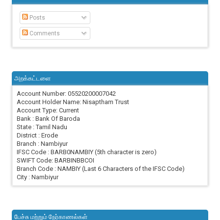
Posts
Comments
அறக்கட்டளை
Account Number: 05520200007042
Account Holder Name: Nisaptham Trust
Account Type: Current
Bank : Bank Of Baroda
State : Tamil Nadu
District : Erode
Branch : Nambiyur
IFSC Code : BARB0NAMBIY (5th character is zero)
SWIFT Code: BARBINBBCOI
Branch Code : NAMBIY (Last 6 Characters of the IFSC Code)
City : Nambiyur
பேச்சு மற்றும் நேர்காணல்கள்