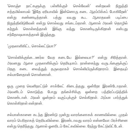
‘கொஞ்ச நாட்களுக்கு பள்ளிக்குச் செல்வேன்’ என்றவன் நிறுத்தி
சத்தமில்லாமல் ‘இதே ஏரியாவில் இன்னொரு கடை ஆரம்பிக்கப் போகிறேன்’
என்று கண்ணடித்தான். பத்து வயது கூட ஆகாதவன் படிப்பை
நிறுத்திவிடுவேன் என்று சொல்வது சங்கடம்தான். ஆனால் அவன் தொழில்
கற்றுக் கொள்ளத்தான் இங்கு வந்து கொண்டிருக்கிறான் என்பது
சந்தோஷமாகத்தான் இருந்தது.
‘முதலாளிகிட்ட சொல்லட்டுமா?’
‘சொல்லிக்குங்க...ஊர்ல வேற கடையே இல்லையா?’ என்று சிரித்தான்.
அவனது ஆசை முதலாளிக்கும் தெரியுமாம். நான்கைந்து வருடங்களுக்குப்
பிறகு கடை வைத்துத் தருவதாகச் சொல்லியிருக்கிறாராம். இதையும்
சல்மானேதான் சொன்னான்.
ஒரு முறை வெளிநாட்டுச் சாக்லேட் கிடைத்தது. ஒன்றோ இரண்டோதான்.
அவனிடம் கொடுத்த போது தங்கச்சிக்கு ஒன்றை பத்திரப்படுத்திக்
கொண்டான். அவள் ஒன்றாம் வகுப்புக்குச் செல்கிறாள். அம்மா பார்த்துக்
கொள்கிறாள் என்றான்.
சல்மான்கானை கடந்த இரண்டு மூன்று வாரங்களாகக் காணவில்லை. முதல்
வாரம் பெரிதாகத் தெரியவில்லை. இரண்டாவது வாரம் என்னவோ பிரச்சினை
என்று தெரிந்தது. ஆனால் ஓனரிடம் கேட்கவில்லை. நேற்று கேட்டுவிட்டேன்.