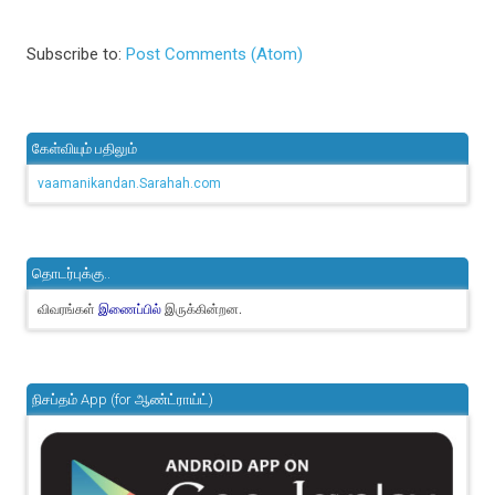
Subscribe to:
Post Comments (Atom)
கேள்வியும் பதிலும்
vaamanikandan.Sarahah.com
தொடர்புக்கு..
விவரங்கள்
இருக்கின்றன.
இணைப்பில்
நிசப்தம் App (for ஆண்ட்ராய்ட்)