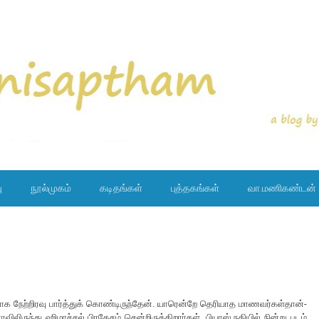
ு
நூல்முகம்
கடிதங்கள்
புத்தகங்கள்
வா.மணிகண்டன்
 நேற்றிரவு பார்த்துக் கொண்டிருந்தேன். யாரென்றே தெரியாத மாணவர்கள்தான்-
ருந்து ஹிமாச்சல் பிரதேசம் சென்றிருக்கிறார்கள். பியாஸ் நதியில் நின்று படம்