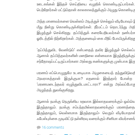
ஊடகங்கள் இந்தச் செய்தியை எழுதிக் கொண்டிருப்பார்கள்.
பெற்றோர்கள் மட்டும்தான் காலகாலத்துக்கும் அழுது கொண்டிருப
அந்த மாணவர்களை வெள்ளம் அடித்துச் செல்லும் வீடியோவு
மீது நின்று கொண்டிருக்கிறார்கள். நீர்மட்டம் தொடர்ந்து அ
இழுத்துச் செல்கிறது. தப்பித்துக் கரையேறியவர்கள் நண்பர
ஓரிடத்தில் நிற்கிறார்கள். அத்தனையும் கை மீறிப் போயிருக்கிறத
‘தப்பித்துவிட வேண்டும்’ என்பதைத் தவிர இழுத்துச் செல்
ஆனால் தப்பித்தவர்களின் மனநிலை என்னவாக இருந்திருக்கும்
சந்தோஷப்பட்டிருப்பார்களா அல்லது கண்களுக்கு முன்பாக இருபத
மரணம் எப்பொழுதுமே உடனடியாக அழுகையைத் தந்துவிடுவதில
அவராகத்தான் இருக்குமா? எதனால் இறந்தார் போன்ற கு
‘மரணமடைந்தவர் எழுந்துவிடமாட்டாரா?’ என்று அவ்வப்போது
அழுத்தத் துவங்குகிறது.
ஆனால் நமக்கு நெருங்கிய உறவாக இல்லாதவரைக்கும் ஒவ்வ
இருந்தாலும். நமக்கு சம்பந்தமில்லாதவரைக்கும் மரணத்த
இருந்தாலும், வெள்ளமாக இருந்தாலும்- வெறும் வீடியோதான்
ஃபேஸ்புக்கை மூடிவிட்டு நள்ளிரவு வரைக்கும் சினிமா விமர்சன
16 comments