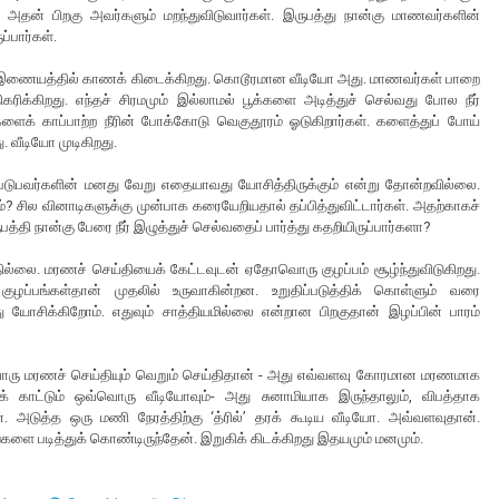
 அதன் பிறகு அவர்களும் மறந்துவிடுவார்கள். இருபத்து நான்கு மாணவர்களின்
்பார்கள்.
ம் இணையத்தில் காணக் கிடைக்கிறது. கொடூரமான வீடியோ அது. மாணவர்கள் பாறை
திகரிக்கிறது. எந்தச் சிரமமும் இல்லாமல் பூக்களை அடித்துச் செல்வது போல நீர்
்களைக் காப்பாற்ற நீரின் போக்கோடு வெகுதூரம் ஓடுகிறார்கள். களைத்துப் போய்
ு. வீடியோ முடிகிறது.
லப்படுபவர்களின் மனது வேறு எதையாவது யோசித்திருக்கும் என்று தோன்றவில்லை.
? சில வினாடிகளுக்கு முன்பாக கரையேறியதால் தப்பித்துவிட்டார்கள். அதற்காகச்
்தி நான்கு பேரை நீர் இழுத்துச் செல்வதைப் பார்த்து கதறியிருப்பார்களா?
்லை. மரணச் செய்தியைக் கேட்டவுடன் ஏதோவொரு குழப்பம் சூழ்ந்துவிடுகிறது.
ழப்பங்கள்தான் முதலில் உருவாகின்றன. உறுதிப்படுத்திக் கொள்ளும் வரை
 யோசிக்கிறோம். எதுவும் சாத்தியமில்லை என்றான பிறகுதான் இழப்பின் பாரம்
ொரு மரணச் செய்தியும் வெறும் செய்திதான் - அது எவ்வளவு கோரமான மரணமாக
ைக் காட்டும் ஒவ்வொரு வீடியோவும்- அது சுனாமியாக இருந்தாலும், விபத்தாக
. அடுத்த ஒரு மணி நேரத்திற்கு ‘த்ரில்’ தரக் கூடிய வீடியோ. அவ்வளவுதான்.
ங்களை படித்துக் கொண்டிருந்தேன். இறுகிக் கிடக்கிறது இதயமும் மனமும்.