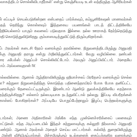
ிர்வாகத்திடம் சொல்லிவிடாதீர்கள்’ என்று கெஞ்சியபடி உடன் வந்திருந்த ஆசிரியர்கள்
கள் எப்படிச் செயல்படுகின்றன என்பதைப் பார்க்கவும், கம்யூனிகேஷன் மாணவர்கள்
பதைத் தெரிந்து கொள்ளவும் இத்தகைய பயணங்கள் பாடத் திட்டத்திலேயே
்றியெல்லாம் யாரும் கவலைப் படுவதாக இல்லை. நல்ல ஊராகத் தேர்ந்தெடுத்து
ி கொடுத்துவிடுகிறது. கும்மாளமடித்துவிட்டுத் திரும்புகிறார்கள்.
். அவர்கள் கடைசி நேரம் வரைக்கும் தரவில்லை. நிறுவனத்திடமிருந்து அனுமதி
வுக்கு அனுமதி தராது என்று அறிவித்துவிட்டார்கள். வேறு வழியில்லை. நண்பன்
ை ஃபேக்ஸ் அனுப்பச் சொல்லிவிட்டோம். அவரும் அனுப்பிவிட்டார். அதையே
ோம். அவ்வளவுதான் IV.
்லவில்லை. ஆனால் ஆந்திராவிலிருந்து ஹிமாச்சலப் பிரதேசம் வரைக்கும் செல்ல
 சுற்றுலா நிறுவனத்திற்கு கொடுத்த பதினைந்தாயிரம் போக போக தனிப்பட்ட
வரைக்கும் தேவைப்பட்டிருக்கும். இரண்டாம் ஆண்டு துவக்கத்திலேயே எதற்காக
ந்திருக்கிறது? எல்லாம் நல்லபடியாக நடந்துவிட்டால் நல்லது. இப்படி விபரீதங்கள்
கொள்ளப் போகிறார்கள்? அப்படியே பொறுப்பேற்றாலும் இழப்பு பெற்றவர்களுக்கு
விட்டார்கள்; அணை அதிகாரிகள் அங்கே எந்த முன்னெச்சரிக்கைப் பலகையும்
்டுகள். எந்த அடிப்படையில் இந்தச் சுற்றுலாவுக்கு கல்லூரி நிர்வாகம் அனுமதி
்டும். ஆனால் அவர்கள் அதைச் செய்ய மாட்டார்கள். கல்வித் துறையிலிருந்து
 வீசியிருப்பார்கள். மிச்சமிருக்கும் உடல்களைக் கைப்பற்றுகிற வரைக்கும்