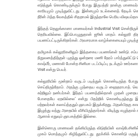
எடுத்துக் கொண்டிருக்கும் போது இருபத்தி நான்கு மாணவர்
காரியமும் முடிந்துவிட்டது. இன்னமும் உடல்களைத் தேடிக் 
நீரின் அந்த வேகத்தில் சிதறாமல் இருந்தாலே பெரிய விஷயம்தா
இந்தத் தெலுங்கானா மாணவர்கள் Industrial Visit சென்றிருக்
தெரியவில்லை. இப்பொழுதுதான் ஜூன் மாதம். கல்லூரி 
பயணப்பட்டிருக்கிறார்கள். அவசரமாக வாழ்க்கையையும் முடித்
தமிழகக் கல்லூரிகளிலும் இத்தகைய பயணங்கள் உண்டு. சம்பந
நிறுவனத்திற்குள் புகுந்து ஒன்றரை மணி நேரம் பார்த்துவி
காஷ்மீர், மணாலி போன்ற சினிமா படப்பிடிப்பு நடக்கும் ஊர்களா
Visit என்று பெயர்.
கல்லூரியில் மூன்றாம் வருடம் படித்துக் கொண்டிருந்த போது
செய்திருந்தோம். அதற்கு முந்தைய வருடம் ஹைதராபாத். வெக
சுற்றிலும் நண்பர்கள். இந்தப் பயணத்தில்தான் முதன் முறையாக
போதையே ஏறவில்லை’ என்று பிதற்றிக் கொண்டிருந்தது இன
மற்றவர்கள் கலாய்த்ததும் ஞாபகம் இருக்கிறது. அதன்பிறகு கா
இழுத்து வந்து அறையில் வீசியிருந்தார்கள். விடிந்து எழுந்தால
ஆனால் எதுவும் ஞாபகத்தில் இல்லை.
இன்னொரு மாணவன் தங்கியிருந்த விடுதியின் வாஷ்பேசினில் புல
முகம் மொத்தமும் கிழிந்துவிட்டது. தூக்கிக் கொண்டு மரு