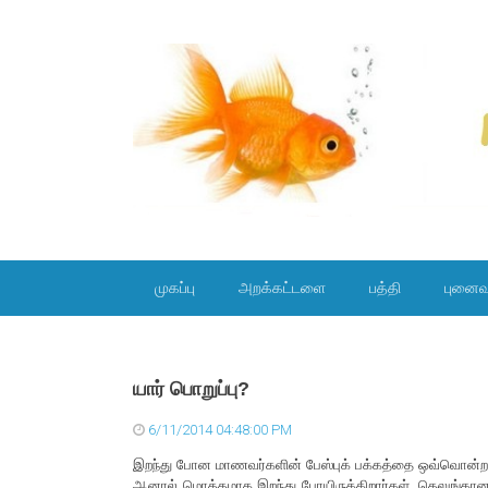
SKIP TO CONTENT
முகப்பு
அறக்கட்டளை
பத்தி
புனைவ
யார் பொறுப்பு?
6/11/2014 04:48:00 PM
இறந்து போன மாணவர்களின் பேஸ்புக் பக்கத்தை ஒவ்வொன்றாக
ஆனால் மொத்தமாக இறந்து போயிருக்கிறார்கள். தெலுங்கானாவிலி