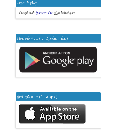
தொடர்புக்கு..
விவரங்கள்
இருக்கின்றன.
இணைப்பில்
நிசப்தம் App (for ஆண்ட்ராய்ட்)
நிசப்தம் App (for Apple)