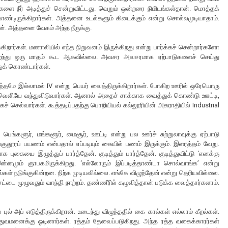
களை நீர் அடித்துச் சென்றுவிட்டது. வெறும் ஒன்றரை நிமிடங்கள்தான். மொத்தக்
கொண்டிருக்கிறார்கள். அத்தனை உடல்களும் கிடைக்கும் என்று சொல்லமுடியாதாம்.
ன். அத்தனை வேகம் அந்த நீருக்கு.
கிறார்கள். மணாலியில் எந்த நிறுவனம் இருக்கிறது என்று பார்க்கச் சென்றார்களோ
திறந்து ஒரு மாதம் கூட ஆகவில்லை. அவசர அவசரமாக ஏற்பாடுகளைச் செய்து
துக் கொண்டார்கள்.
்தமே இல்லாமல் IV என்று பெயர் வைத்திருக்கிறார்கள். போகிற ஊரில் ஒரேயொரு
ட்டு வெளியே வந்துவிடுவார்கள். ஆனால் அதைச் சாக்காக வைத்துக் கொண்டு ஊட்டி,
கச் செல்வார்கள். கூத்தடிப்பதற்கு பொறியியல் கல்லூரியின் அகராதியில் Industrial
 பெங்களூர், மங்களூர், மைசூர், ஊட்டி என்று பல ஊர்ச் சுற்றுலாவுக்கு ஏற்பாடு
ுதூரப் பயணம் என்பதால் எப்படியும் கையில் பணம் இருக்கும். இளரத்தம் வேறு.
 புகையை இழுத்துப் பார்த்தேன். குடித்தும் பார்த்தேன். குடித்துவிட்டு ‘எனக்கு
்னமும் ஞாபகமிருக்கிறது. ‘எல்லோரும் இப்படித்தாண்டா சொல்வாங்க’ என்று
ல்கள் நடுங்குகின்றன. நிற்க முடியவில்லை. எங்கே விழுந்தேன் என்று தெரியவில்லை.
் சட்டை முழுவதும் வாந்தி நாற்றம். தண்ணீரில் கழுவித்தான் படுக்க வைத்தார்களாம்.
்-அப் எடுத்திருக்கிறான். உடைந்து விழுந்ததில் கை கால்கள் எல்லாம் கீறல்கள்.
த்துவமனைக்கு ஓடினார்கள். ரத்தம் தேவைப்படுகிறது. அந்த ரத்த வகைக்காரர்கள்