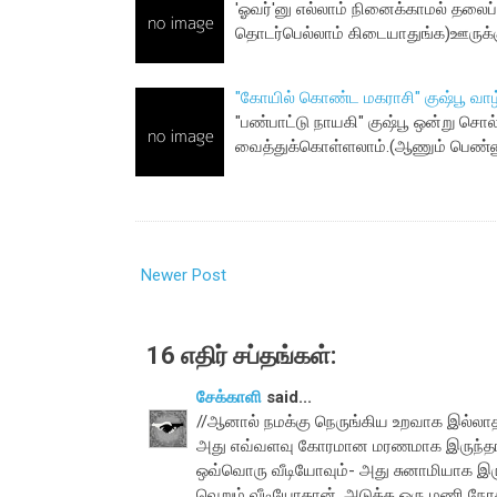
'ஓவர்'னு எல்லாம் நினைக்காமல் தலைப்ப
தொடர்பெல்லாம் கிடையாதுங்க)ஊருக்
"கோயில் கொண்ட மகராசி" குஷ்பூ வாழ
"பண்பாட்டு நாயகி" குஷ்பூ ஒன்று சொல்
வைத்துக்கொள்ளலாம்.(ஆணும் பெண்ணு
Newer Post
16 எதிர் சப்தங்கள்:
சேக்காளி
said...
//ஆனால் நமக்கு நெருங்கிய உறவாக இல்லாத
அது எவ்வளவு கோரமான மரணமாக இருந்தாலும
ஒவ்வொரு வீடியோவும்- அது சுனாமியாக இருந
வெறும் வீடியோதான். அடுத்த ஒரு மணி நேரத்த