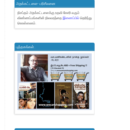
அறக்கட்டளை- பரிசீலனை
நிசப்தம் அறக்கட்டளைக்கு உதவி கோரி வரும்
விண்ணப்பங்களின் நிலவரத்தை
இணைப்பில்
தெரிந்து
கொள்ளலாம்.
புத்தகங்கள்..