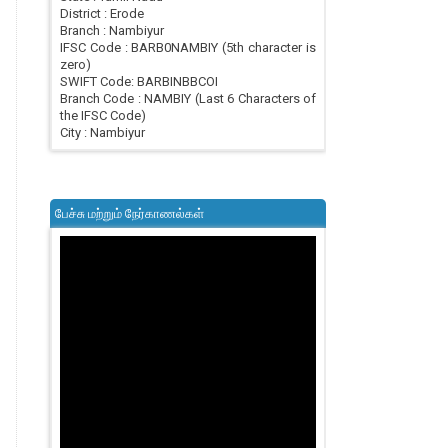
District : Erode
Branch : Nambiyur
IFSC Code : BARB0NAMBIY (5th character is
zero)
SWIFT Code: BARBINBBCOI
Branch Code : NAMBIY (Last 6 Characters of
the IFSC Code)
City : Nambiyur
பேச்சு மற்றும் நேர்காணல்கள்