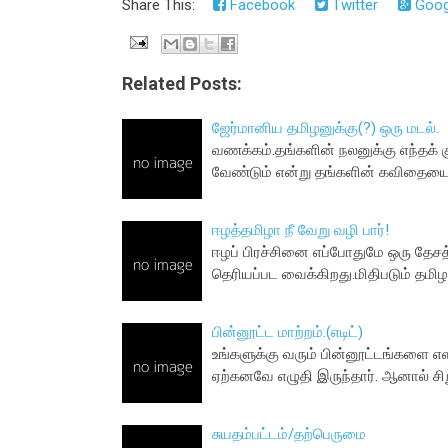
Share This:
Facebook
Twitter
Goog
Related Posts:
ஜேர்மானிய தமிழனுக்கு(?) ஒரு மடல்.
வணக்கம்.தங்களின் நலனுக்கு எந்தக் க
வேண்டும் என்று தங்களின் கவிதையைப
ஈழத்தமிழா நீ வேறு வழி பார்!
ஈழப் பிரச்சினை எப்போதுமே ஒரு தேச
தெரியப்பட வைக்கிறது.மிதிபடும் தமி
பின்னூட்ட மாற்றம்.(எடிட்)
உங்களுக்கு வரும் பின்னூட்டங்களை எளி
ஏற்கனவே எழுதி இருந்தார். ஆனால் சி
சுயதம்பட்டம்/தற்பெருமை