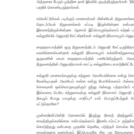
அத்தனை பேரும் முந்தின நாள் இரவில் குடித்திருந்தார்கள். ‘ந
பதறிக் கொண்டிருந்தார்கள்.
எலெக்ட்ரிக்கல் படிக்கும் மாணவர்கள் மின்னியல் நிறுவனங்
தொடர்பியல் நிறுவனங்கள் எப்படி இருக்கின்றன என்
இணைந்திருக்கின்றன. ஆனால் இப்பொழுதெல்லாம் கற்றல் பற
கல்லூரியில் அனுமதி கேட்கிறார்கள். கல்லூரி நிர்வாகமும் அனுமத
ஹைதராபாத்தில் ஒரு நிறுவனத்திடம் அனுமதி கேட்டிருந்தோம
வரவில்லையென்றால் கல்லூரி நிர்வாகமும் கல்விச்சுற்றுலா
ஒருவனின் மாமா ஹைதராபாத்தில் பணியிலிருந்தார். அவர
நிறுவனத்தின் அனுமதியாகக் காட்டி கல்லூரியை ஏமாற்றிவிட்ட
கல்லூரி மாணவர்களுக்கு சுற்றுலா அவசியமில்லை என்று சொல
வேண்டியதன் அவசியம் என்ன என்று யோசிக்கலாம் அல்லவா?
செலவுகள் ஒவ்வொருவருக்கும் ஐந்து அல்லது பத்தாயிரம் 
இவ்வளவு பெரிய சுற்றுலாவுக்கு கல்லூரி நிர்வாகம் அனுமதி த
நிகழும் போது யாருக்கு பாதிப்பு? யார் பொறுப்பேற்றுக் 
மட்டும்தானே?
முன்னறிவிப்பின்றி அணையில் இருந்து நீரைத் திறந்து
வைத்திருக்கவில்லை என்பதெல்லாம் இரண்டாம்பட்ச குற்றச்சாட
கொடுத்தது என்பதை முதலில் தெளிவு படுத்தச் சொல்ல வேண
காவல்துறை வரைக்கும் இப்பொழுதே சில பல கோடிகளை அள்ளி