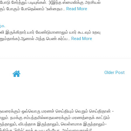
ோடு சேர்த்துப் படியுங்கள். :)(இந்த ஸ்மைலிக்கு அரசியல்
குப் போகும் போதெல்லாம் 'உன்னதம…
Read More
்க.
லி இருக்கிறார்.யார் வேண்டுமானாலும் யார் கூடவும் உறவு
ம்தாங்க).ஆனால் அந்த பெண் கர்ப்ப…
Read More
Older Post
வரைக்கும் ஒவ்வொரு மரணச் செய்தியும் வெறும் செய்திதான் -
். நமக்கு சம்பந்தமில்லாதவரைக்கும் மரணத்தைக் காட்டும்
்தாலும், விபத்தாக இருந்தாலும், வெள்ளமாக இருந்தாலும்-
ிற்கு ‘த்ரில்’ தரக் கூடிய வீடியோ. அவ்வளவுதான்//