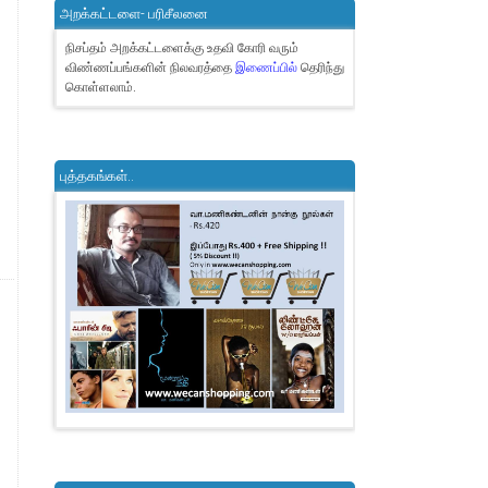
அறக்கட்டளை- பரிசீலனை
நிசப்தம் அறக்கட்டளைக்கு உதவி கோரி வரும்
விண்ணப்பங்களின் நிலவரத்தை
இணைப்பில்
தெரிந்து
கொள்ளலாம்.
புத்தகங்கள்..