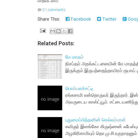
மாறிவிடலாம்.
31 comments
Share This:
Facebook
Twitter
Goog
Related Posts:
மே மாதம்
நிசப்தம் அறக்கட்டளையின் மே மாதத்
இருக்கும் இருபத்தைந்தாயிரம் ரூபாய
பொம்பளச்சட்டி
ரங்கசாமி என்றொருவர் இருந்தார். இ
அவருடைய காஸ்ட்யூம். சட்டையணிந்து
புதுமைப்பித்தனின் செல்லம்மாள்
கவிஞர் இளங்கோ கிருஷ்ணன் ஃபேஸ்புக்க
அழகிரிசாமியும் தொ.மு.சி.ரகுநாதனும்