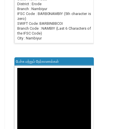
District : Erode
Branch : Nambiyur
IFSC Code : BARB0NAMBIY (5th character is
zero)
SWIFT Code: BARBINBBCOI
Branch Code : NAMBIY (Last 6 Characters of
the IFSC Code)
City : Nambiyur
பேச்சு மற்றும் நேர்காணல்கள்