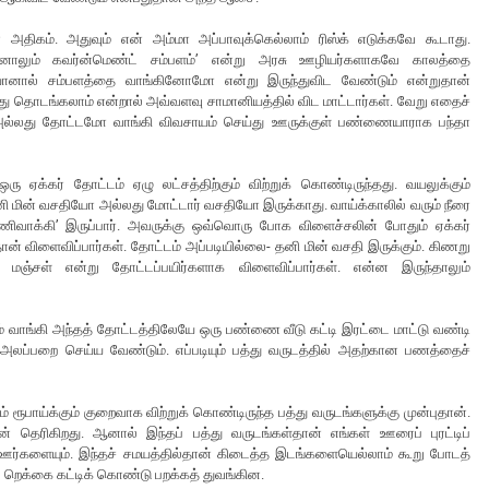
ன் அதிகம். அதுவும் என் அம்மா அப்பாவுக்கெல்லாம் ரிஸ்க் எடுக்கவே கூடாது.
னாலும் கவர்ன்மெண்ட் சம்பளம்’ என்று அரசு ஊழியர்களாகவே காலத்தை
யானால் சம்பளத்தை வாங்கினோமோ என்று இருந்துவிட வேண்டும் என்றுதான்
து தொடங்கலாம் என்றால் அவ்வளவு சாமானியத்தில் விட மாட்டார்கள். வேறு எதைச்
 அல்லது தோட்டமோ வாங்கி விவசாயம் செய்து ஊருக்குள் பண்ணையாராக பந்தா
ரு ஏக்கர் தோட்டம் ஏழு லட்சத்திற்கும் விற்றுக் கொண்டிருந்தது. வயலுக்கும்
தனி மின் வசதியோ அல்லது மோட்டார் வசதியோ இருக்காது. வாய்க்காலில் வரும் நீரை
ணிவாக்கி’ இருப்பார். அவருக்கு ஒவ்வொரு போக விளைச்சலின் போதும் ஏக்கர்
ான் விளைவிப்பார்கள். தோட்டம் அப்படியில்லை- தனி மின் வசதி இருக்கும். கிணறு
பு, மஞ்சள் என்று தோட்டப்பயிர்களாக விளைவிப்பார்கள். என்ன இருந்தாலும்
மும் வாங்கி அந்தத் தோட்டத்திலேயே ஒரு பண்ணை வீடு கட்டி இரட்டை மாட்டு வண்டி
 அலப்பறை செய்ய வேண்டும். எப்படியும் பத்து வருடத்தில் அதற்கான பணத்தைச்
ரூபாய்க்கும் குறைவாக விற்றுக் கொண்டிருந்த பத்து வருடங்களுக்கு முன்புதான்.
் தெரிகிறது. ஆனால் இந்தப் பத்து வருடங்கள்தான் எங்கள் ஊரைப் புரட்டிப்
ன ஊர்களையும். இந்தச் சமயத்தில்தான் கிடைத்த இடங்களையெல்லாம் கூறு போடத்
ல் றெக்கை கட்டிக் கொண்டு பறக்கத் துவங்கின.