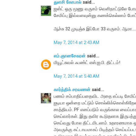
துளசி கோபால்
said...
ஜஸ்ட் ஒரு மூணு வருசம் வெளிநாட்டுலே போய்
சேமிப்பு இவ்வளவுன்னு கணக்கெல்லாம் போட்ட
ஆச்சு 32 முடிஞ்சு இப்போ 33 வருசம். ஆமா....
May 7, 2014 at 2:43 AM
எம்.ஞானசேகரன்
said...
மியூட்சுவல் ஃபண்ட் எஸ்.ஐ.பி. திட்டம்!
May 7, 2014 at 5:40 AM
கார்த்திக் சரவணன்
said...
பணம் சம்பாதிப்பதைவிட அதை எப்படி சேமிப்ப
ஐடியா ஒன்றை மட்டும் சொல்லிக்கொள்கிறேன
சாத்தியம். PF எனப்படும் வருங்கால வைப்பாக
செய்வார்கள். இது தவிர கூடுதலாக இருபத்து
செய்வது போல திட்டமிடலாம். உதாரணமாக ஒர
அவருக்கு கட்டாயமாகப் பிடித்தம் செய்ய