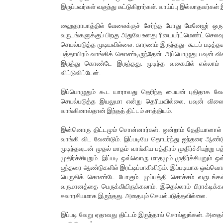
இருப்பவர்கள் வகுந்து கட்டுகிறார்கள். வாய்ப்பு இல்லாதவர்க
ஹைதராபாத்தில் வேலைக்குச் சேர்ந்த போது மேனேஜர் ஒரு 
வருடங்களுக்குப் பிறகு அதுவே உனது ரிடையர்ட்மெண்ட் செல
செயல்படுத்த முடியவில்லை. காரணம் இருந்தது- கூடப் படித்த
பத்தாயிரம் வாங்கிக் கொண்டிருந்தேன். அப்பொழுது பவுன் வி
இருந்து கொண்டே இருந்தது. முடிந்த வகையில் எல்லாம் 
விட்டுவிட்டேன்.
இப்பொழுதும் கூட யாராவது தெரிந்த பையன் புதிதாக வேல
செயல்படுத்த இயலுமா என்று தெரியவில்லை. பவுன் விலை இர
வாங்கினால்தான் இந்தத் திட்டம் சாத்தியம்.
இன்னொரு திட்டமும் சொன்னார்கள். ஒன்றாம் தேதியானால் ஐந்
வாங்கி விட வேண்டும். இப்படியே தொடர்ந்து ஐந்தரை ஆண்
முடிந்தவுடன் முதல் மாதம் வாங்கிய பத்திரம் முதிர்ச்சியுற்
முதிர்ச்சியுறும். இப்படி ஒவ்வொரு மாதமும் முதிர்ச்சியுறும்
ஐந்தரை ஆண்டுகளில் இரட்டிப்பாகிவிடும். இப்படியாக ஒவ்வொரு 
பெருகிக் கொண்டே போகும். முப்பத்தி சொச்சம் வருடங்க
வருமானத்தை பெருக்கியிருக்கலாம். இதெல்லாம் பிராக்டி
சுவாரசியமாக இருந்தது. அதையும் செயல்படுத்தவில்லை.
இப்படி வேறு ஏதாவது திட்டம் இருந்தால் சொல்லுங்கள். அத