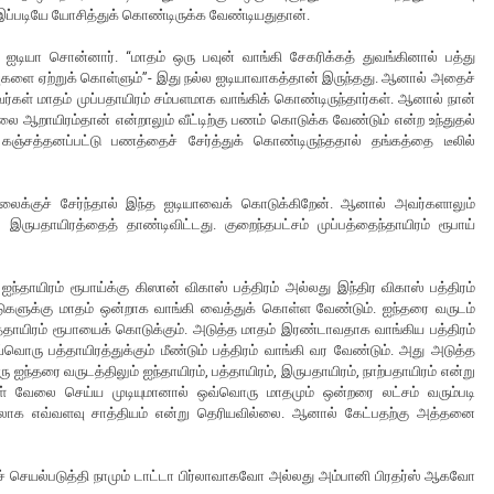
ள் இப்படியே யோசித்துக் கொண்டிருக்க வேண்டியதுதான்.
ஐடியா சொன்னார். “மாதம் ஒரு பவுன் வாங்கி சேகரிக்கத் துவங்கினால் பத்து
வுகளை ஏற்றுக் கொள்ளும்”- இது நல்ல ஐடியாவாகத்தான் இருந்தது. ஆனால் அதைச்
வர்கள் மாதம் முப்பதாயிரம் சம்பளமாக வாங்கிக் கொண்டிருந்தார்கள். ஆனால் நான்
லை ஆறாயிரம்தான் என்றாலும் வீட்டிற்கு பணம் கொடுக்க வேண்டும் என்ற உந்துதல்
கஞ்சத்தனப்பட்டு பணத்தைச் சேர்த்துக் கொண்டிருந்ததால் தங்கத்தை டீலில்
ைக்குச் சேர்ந்தால் இந்த ஐடியாவைக் கொடுக்கிறேன். ஆனால் அவர்களாலும்
ுபதாயிரத்தைத் தாண்டிவிட்டது. குறைந்தபட்சம் முப்பத்தைந்தாயிரம் ரூபாய்
தாயிரம் ரூபாய்க்கு கிஸான் விகாஸ் பத்திரம் அல்லது இந்திர விகாஸ் பத்திரம்
டுகளுக்கு மாதம் ஒன்றாக வாங்கி வைத்துக் கொள்ள வேண்டும். ஐந்தரை வருடம்
று பத்தாயிரம் ரூபாயைக் கொடுக்கும். அடுத்த மாதம் இரண்டாவதாக வாங்கிய பத்திரம்
 ஒவ்வொரு பத்தாயிரத்துக்கும் மீண்டும் பத்திரம் வாங்கி வர வேண்டும். அது அடுத்த
ஐந்தரை வருடத்திலும் ஐந்தாயிரம், பத்தாயிரம், இருபதாயிரம், நாற்பதாயிரம் என்று
ள் வேலை செய்ய முடியுமானால் ஒவ்வொரு மாதமும் ஒன்றரை லட்சம் வரும்படி
க்கலாக எவ்வளவு சாத்தியம் என்று தெரியவில்லை. ஆனால் கேட்பதற்கு அத்தனை
ைச் செயல்படுத்தி நாமும் டாட்டா பிர்லாவாகவோ அல்லது அம்பானி பிரதர்ஸ் ஆகவோ