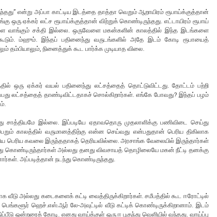
்தது” என்று அப்பா காட்டிய இடத்தை தாத்தா வெறும் ஆறாயிரம் ரூபாய்க்குத்தான்
்கு ஒரு ஏக்கர் லட்ச ரூபாய்க்குத்தான் விற்றுக் கொண்டிருந்தது. எட்டாயிரம் ரூபாய்
்களை வாங்கும் சக்தி இல்லை. ஒருவேளை மகன்களின் காலத்தில் இந்த இடங்களை
 கூடும். ம்ஹும். இந்தப் பதினைந்து வருடங்களில் அதே இடம் கோடி ரூபாயைத்
ம் தம்பியாலும், நினைத்துக் கூட பார்க்க முடியாத விலை.
ில் ஒரு ஏக்கர் வயல் பதினைந்து லட்சத்தைத் தொட்டுவிட்டது. தோட்டம் பற்றி
பது லட்சத்தைத் தாண்டிவிட்டதாகச் சொல்கிறார்கள். எங்கே போவது? இந்தப் பழம்
ம்.
அது சாத்தியமே இல்லை. இப்படியே ஏதாவதொரு முதலாளிக்கு பணிவிடை செய்து
ெறும் காலத்தில் வருமானத்திற்கு என்ன செய்வது என்பதுதான் பெரிய திகிலாக
ற்றிய பெரிய கவலை இருந்ததாகத் தெரியவில்லை. அரசாங்க வேலையில் இருந்தார்கள்
து கொண்டிருந்தார்கள் அல்லது தனது விவசாயத் தொழிலையே மகன் நீட்டி தனக்கு
ார்கள். அப்படித்தான் நடந்து கொண்டிருந்தது.
ீடு அல்லது கடைகளைக் கட்டி வைத்திருக்கிறார்கள். சமீபத்தில் கூட ஈரோட்டில்
ெங்களூர் ஹெச்.எஸ்.ஆர் லே-அவுட்டில் வீடு கட்டிக் கொண்டிருக்கிறானாம். இடம்
ப்பீடு ஒன்றரைக் கோடி. எனது வாய்க்குள் ஒரு ஈ புகுந்து வெளியில் வந்தது. வாய்ப்பு