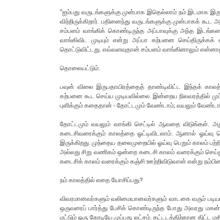
“ஐம்பது வருடங்களுக்கு முன்பாக இதெல்லாம் நம் இடமாக இருந
விற்றிருக்கிறார். பதினைந்து வருடங்களுக்கு முன்பாகக் கூட அங
சம்பளம் வாங்கிக் கொண்டிருந்த அப்பாவுக்கு அந்த இடங
வாங்கிவிட முடியும் என்று அப்பா கற்பனை செய்திருக்கக்
தொட்டுவிட்டது. எவ்வளவுதான் சம்பளம் வாங்கினாலும் என்னாலு
தொலையட்டும்.
பவுன் விலை இருபதாயிரத்தைத் தாண்டிவிட்ட இந்தக் காலத்த
கற்பனை கூட செய்ய முடியவில்லை. இன்றைய நிலவரத்தில் முப்
புளிக்கும் கதைதான் - தோட்டமும் வேண்டாம்; வயலும் வேண்டா
தோட்டமும் வயலும் வாங்கி செட்டில் ஆவதை விடுங்கள். 
கடைசிவரைக்கும் காலத்தை ஓட்டிவிடலாம். ஆனால் ஓய்வு ப
இருக்கிறது. முந்தைய தலைமுறையில் ஓய்வு பெறும் காலம் ப
அல்லது சிறு வணிகம் ஒன்றை கடைசி காலம் வரைக்கும் செய்
கடைசிக் காலம் வரைக்கும் கஞ்சி ஊற்றிவிடுவான் என்று நம்பின
நம் காலத்தில் எதை யோசிப்பது?
விவரமானவர்களும் வலிமையானவர்களும் வாடகை வரும் படியாக வ
ஒருவரைப் பார்த்து பேசிக் கொண்டிருந்த போது அவரது மகன் ப
மட்டும் ஒரு கோடியே முப்பது லட்சம். கட்டடத்திற்கான திட்ட மதி