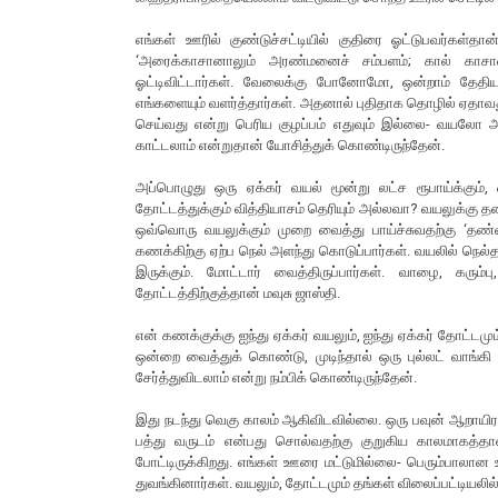
எங்கள் ஊரில் குண்டுச்சட்டியில் குதிரை ஓட்டுபவர்கள்தா
‘அரைக்காசானாலும் அரண்மனைச் சம்பளம்; கால் காசா
ஓட்டிவிட்டார்கள். வேலைக்கு போனோமோ, ஒன்றாம் தேதி
எங்களையும் வளர்த்தார்கள். அதனால் புதிதாக தொழில் ஏதாவ
செய்வது என்று பெரிய குழப்பம் எதுவும் இல்லை- வயலோ
காட்டலாம் என்றுதான் யோசித்துக் கொண்டிருந்தேன்.
அப்பொழுது ஒரு ஏக்கர் வயல் மூன்று லட்ச ரூபாய்க்கும், ஒ
தோட்டத்துக்கும் வித்தியாசம் தெரியும் அல்லவா? வயலுக்கு 
ஒவ்வொரு வயலுக்கும் முறை வைத்து பாய்ச்சுவதற்கு ‘தண்
கணக்கிற்கு ஏற்ப நெல் அளந்து கொடுப்பார்கள். வயலில் நெல்த
இருக்கும். மோட்டார் வைத்திருப்பார்கள். வாழை, கரும்
தோட்டத்திற்குத்தான் மவுசு ஜாஸ்தி.
என் கணக்குக்கு ஐந்து ஏக்கர் வயலும், ஐந்து ஏக்கர் தோட்ட
ஒன்றை வைத்துக் கொண்டு, முடிந்தால் ஒரு புல்லட் வாங்கி
சேர்த்துவிடலாம் என்று நம்பிக் கொண்டிருந்தேன்.
இது நடந்து வெகு காலம் ஆகிவிடவில்லை. ஒரு பவுன் ஆறாயிரம் 
பத்து வருடம் என்பது சொல்வதற்கு குறுகிய காலமாகத்தான
போட்டிருக்கிறது. எங்கள் ஊரை மட்டுமில்லை- பெரும்பாலா
துவங்கினார்கள். வயலும், தோட்டமும் தங்கள் விலைப்பட்டியலி