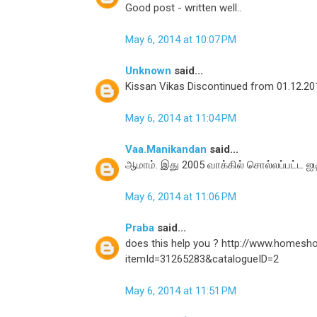
Good post - written well..
May 6, 2014 at 10:07 PM
Unknown
said...
Kissan Vikas Discontinued from 01.12.20
May 6, 2014 at 11:04 PM
Vaa.Manikandan
said...
ஆமாம். இது 2005 வாக்கில் சொல்லப்பட்ட ஐட
May 6, 2014 at 11:06 PM
Praba
said...
does this help you ? http://www.homes
itemId=31265283&catalogueID=2
May 6, 2014 at 11:51 PM