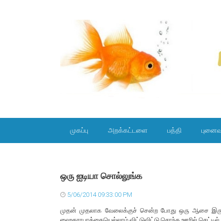
SKIP TO CONTENT
முகப்பு
அறக்கட்டளை
பத்தி
புனைவ
ஒரு ஐடியா சொல்லுங்க
5/06/2014 09:33:00 PM
முதன் முதலாக வேலைக்குச் சென்ற போது ஒரு ஆசை இருந்தது
ஹைதராபாத்தையெல்லாம் விட்டுவிட்டு சொந்த ஊரில் செட்டி