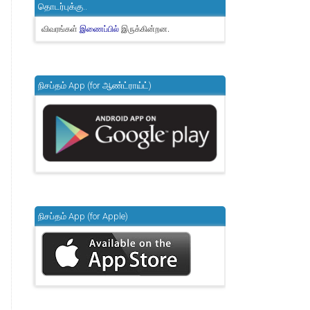
தொடர்புக்கு..
விவரங்கள்
இருக்கின்றன.
இணைப்பில்
நிசப்தம் App (for ஆண்ட்ராய்ட்)
நிசப்தம் App (for Apple)