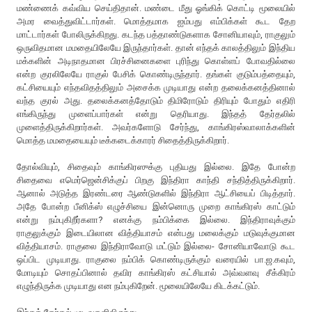
மண்ணைக் கவ்விய செய்திதான். மண்டை மீது ஓங்கிக் கொட்டி மூலையில்
அமர வைத்துவிட்டார்கள். மொத்தமாக ஐம்பது எம்பிக்கள் கூட தேற
மாட்டார்கள் போலிருக்கிறது. கடந்த பத்தாண்டுகளாக சோனியாவும், ராகுலும்
ஒருவிதமான மமதையிலேயே இருந்தார்கள். தான் எந்தக் காலத்திலும் இந்திய
மக்களின் அடிநாதமான பிரச்சினைகளை புரிந்து கொள்ளப் போவதில்லை
என்ற குரலிலேயே ராகுல் பேசிக் கொண்டிருந்தார். தங்கள் குடும்பத்தையும்,
கட்சியையும் எந்தவிதத்திலும் அசைக்க முடியாது என்ற தலைக்கனத்தினால்
வந்த குரல் அது. தலைக்கனத்தோடும் திமிரோடும் திரியும் போதும் எதிரி
எங்கிருந்து முளைப்பார்கள் என்று தெரியாது. இந்தத் தேர்தலில்
முளைத்திருக்கிறார்கள். அவர்களோடு சேர்ந்து, காங்கிரஸ்வாலாக்களின்
மொத்த மமதையையும் டீக்கடைக்காரர் சிதைத்திருக்கிறார்.
தோல்வியும், சிதைவும் காங்கிரஸுக்கு புதியது இல்லை. இதே போன்ற
சிதைவை எமெர்ஜென்சிக்குப் பிறகு இந்திரா காந்தி சந்தித்திருக்கிறார்.
ஆனால் அடுத்த இரண்டரை ஆண்டுகளில் இந்திரா ஆட்சியைப் பிடித்தார்.
அதே போன்ற பீனிக்ஸ் எழுச்சியை இன்னொரு முறை காங்கிரஸ் காட்டும்
என்று நம்புகிறீர்களா? எனக்கு நம்பிக்கை இல்லை. இந்திராவுக்கும்
ராகுலுக்கும் இடையிலான வித்தியாசம் என்பது மலைக்கும் மடுவுக்குமான
வித்தியாசம். ராகுலை இந்திராவோடு மட்டும் இல்லை- சோனியாவோடு கூட
ஒப்பிட முடியாது. ராகுலை நம்பிக் கொண்டிருக்கும் வரையில் பா.ஜ.கவும்,
மோடியும் சொதப்பினால் தவிர காங்கிரஸ் கட்சியால் அவ்வளவு சீக்கிரம்
எழுந்திருக்க முடியாது என நம்புகிறேன். மூலையிலேயே கிடக்கட்டும்.