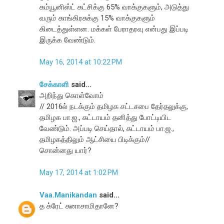
கம்யூனிஸ்ட் கட்சிக்கு 65% வாக்குகளும், அடுத்து
வரும் காங்கிரசுக்கு 15% வாக்குகளும்
கிடைத்துள்ளன. மக்கள் பேராதரவு என்பது இப்படி
இருக்க வேண்டும்.
May 16, 2014 at 10:22 PM
சேக்காளி
said...
அறிந்து கொள்வோம்
// 2016ல் நடக்கும் தமிழக சட்டசபை தேர்தலுக்கு,
தமிழக பா.ஜ., கட்டாயம் தனித்து போட்டியிட
வேண்டும். அப்படி செய்தால், கட்டாயம் பா.ஜ.,
தமிழகத்திலும் ஆட்சியை பிடிக்கும்//
சொன்னது யார்?
May 17, 2014 at 1:02 PM
Vaa.Manikandan
said...
த க்ரேட் சுனாசாமிதானே?