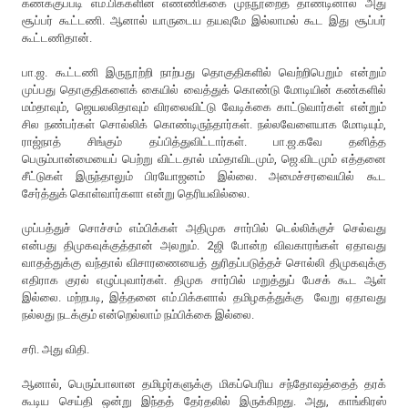
கணக்குப்படி எம்.பிக்களின் எண்ணிக்கை முந்நூறைத் தாண்டினால் அது
சூப்பர் கூட்டணி. ஆனால் யாருடைய தயவுமே இல்லாமல் கூட இது சூப்பர்
கூட்டணிதான்.
பா.ஜ. கூட்டணி இருநூற்றி நாற்பது தொகுதிகளில் வெற்றிபெறும் என்றும்
முப்பது தொகுதிகளைக் கையில் வைத்துக் கொண்டு மோடியின் கண்களில்
மம்தாவும், ஜெயலலிதாவும் விரலைவிட்டு வேடிக்கை காட்டுவார்கள் என்றும்
சில நண்பர்கள் சொல்லிக் கொண்டிருந்தார்கள். நல்லவேளையாக மோடியும்,
ராஜ்நாத் சிங்கும் தப்பித்துவிட்டார்கள். பா.ஜ.கவே தனித்த
பெரும்பான்மையைப் பெற்று விட்டதால் மம்தாவிடமும், ஜெ.விடமும் எத்தனை
சீட்டுகள் இருந்தாலும் பிரயோஜனம் இல்லை. அமைச்சரவையில் கூட
சேர்த்துக் கொள்வார்களா என்று தெரியவில்லை.
முப்பத்துச் சொச்சம் எம்பிக்கள் அதிமுக சார்பில் டெல்லிக்குச் செல்வது
என்பது திமுகவுக்குத்தான் அலறும். 2ஜி போன்ற விவகாரங்கள் ஏதாவது
வாதத்துக்கு வந்தால் விசாரணையைத் துரிதப்படுத்தச் சொல்லி திமுகவுக்கு
எதிராக குரல் எழுப்புவார்கள். திமுக சார்பில் மறுத்துப் பேசக் கூட ஆள்
இல்லை. மற்றபடி, இத்தனை எம்.பிக்களால் தமிழகத்துக்கு வேறு ஏதாவது
நல்லது நடக்கும் என்றெல்லாம் நம்பிக்கை இல்லை.
சரி. அது விதி.
ஆனால், பெரும்பாலான தமிழர்களுக்கு மிகப்பெரிய சந்தோஷத்தைத் தரக்
கூடிய செய்தி ஒன்று இந்தத் தேர்தலில் இருக்கிறது. அது, காங்கிரஸ்