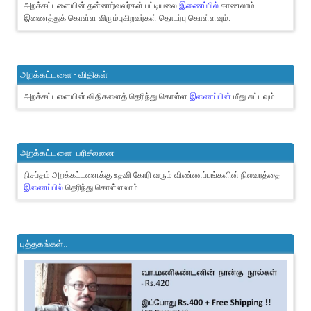
அறக்கட்டளையின் தன்னார்வலர்கள் பட்டியலை
இணைப்பில்
காணலாம்.
இணைத்துக் கொள்ள விரும்புகிறவர்கள் தொடர்பு கொள்ளவும்.
அறக்கட்டளை - விதிகள்
அறக்கட்டளையின் விதிகளைத் தெரிந்து கொள்ள
இணைப்பின்
மீது சுட்டவும்.
அறக்கட்டளை- பரிசீலனை
நிசப்தம் அறக்கட்டளைக்கு உதவி கோரி வரும் விண்ணப்பங்களின் நிலவரத்தை
இணைப்பில்
தெரிந்து கொள்ளலாம்.
புத்தகங்கள்..