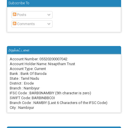
Subscribe To
Posts
Comments
அறக்கட்டளை
Account Number: 05520200007042
Account Holder Name: Nisaptham Trust
Account Type: Current
Bank : Bank Of Baroda
State : Tamil Nadu
District : Erode
Branch : Nambiyur
IFSC Code : BARB0NAMBIY (5th character is zero)
SWIFT Code: BARBINBBCOI
Branch Code : NAMBIY (Last 6 Characters of the IFSC Code)
City : Nambiyur