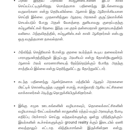
அகில இந்திய அளவில் கம்யூனிஸ்ட்களின் இடம் காலி
செய்யப்பட்டிருக்கிறது. மொத்தமாக பதினைந்து இடங்களாவது
வருவார்களா என்று தெரியவில்லை. ஆனால் இது ஆரோக்கியமான
செய்தி இல்லை. முதலாளித்துவ ஆதரவு அரசுகள் குருட்டுவாக்கில்
செயல்படும் போது அதன் வேகத்தை துளியாவது குறைப்பதற்கு
கம்யூனிஸ்ட்கள் தேவை. இந்த பல குரல் தன்மைதான் ஜனநாயகத்தின்
வலிமை. அந்தவிதத்தில், கம்யூனிஸ்டகள் காலி ஆகிறார்கள் என்பது
ஒரு வருத்தமான தகவல்தான்.
அர்விந்த் கெஜ்ரிவால் போன்று குரலை உயர்த்தக் கூடிய தலைவர்கள்
பாராளுமன்றத்திற்குள் இருப்பது அவசியம் என்று தோன்றியதுண்டு.
ஆனால் அவர் வாரணாசியைத் தேர்ந்தெடுக்கும் போதே அதற்கு
சாத்தியம் இல்லை என்று தெரிந்துவிட்டது. தோற்றுவிட்டார்.
கடந்த பதினைந்து ஆண்டுகளாக மத்தியில் ஆளும் அரசுகளை
மிரட்டிக் கொண்டிருந்த பகுஜன் சமாஜ், சமாஜ்வாதி ஆகிய கட்சிகளை
வாக்காளர்கள் அடித்து நொறுக்கியிருக்கிறார்கள்.
இங்கு சமூக ஊடகங்களின் வழியாகவும், தொலைக்காட்சிகளின்
வழியாகவும் கேட்பவர்களின் காதுகளில் ரத்தம் வரும் அளவுக்கு மோடி
எதிர்ப்பு பிரச்சாரம் செய்து வந்தவர்களுக்கு ஒன்று புரிந்திருக்கும்-
இவர்களின் கூச்சல்களுக்கும் ground reality க்கும் இடையில் ஏணி
வைத்தாலும் எட்டாத வித்தியாசங்கள் இருக்கின்றன என்று.