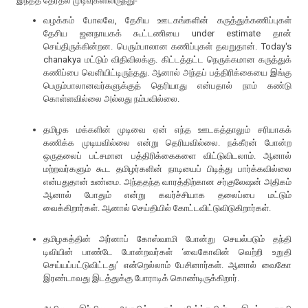
இந்தத் தேர்தல் முடிவுகளிலிருந்து-
வழக்கம் போலவே, தேசிய ஊடகங்களின் கருத்துக்கணிப்புகள்
தேசிய ஜனநாயகக் கூட்டணியை under estimate தான்
செய்திருக்கின்றன. பெரும்பாலான கணிப்புகள் தவறுதான். Today's
chanakya மட்டும் விதிவிலக்கு. கிட்டத்தட்ட நெருக்கமான கருத்துக்
கணிப்பை வெளியிட்டிருந்தது. ஆனால் அந்தப் பத்திரிக்கையை இங்கு
பெரும்பாலானவர்களுக்குத் தெரியாது என்பதால் நாம் கண்டு
கொள்ளவில்லை அல்லது நம்பவில்லை.
தமிழக மக்களின் முடிவை ஏன் எந்த ஊடகத்தாலும் சரியாகக்
கணிக்க முடியவில்லை என்று தெரியவில்லை. நக்கீரன் போன்ற
ஒருதலைப் பட்சமான பத்திரிக்கைகளை விட்டுவிடலாம். ஆனால்
மற்றவர்களும் கூட தமிழர்களின் நாடியைப் பிடித்து பார்க்கவில்லை
என்பதுதான் உண்மை. அந்ததந்த வாரத்திற்கான சர்குலேஷன் அதிகம்
ஆனால் போதும் என்று கவர்ச்சியாக தலைப்பை மட்டும்
வைக்கிறார்கள். ஆனால் செய்தியில் கோட்டவிட்டுவிடுகிறார்கள்.
தமிழகத்தின் அர்னாப் கோஸ்வாமி போன்று செயல்படும் தந்தி
டிவியின் பாண்டே போன்றவர்கள் ‘வைகோவின் வெற்றி உறுதி
செய்யப்பட்டுவிட்டது’ என்றெல்லாம் பேசினார்கள். ஆனால் வைகோ
இரண்டாவது இடத்துக்கு போராடிக் கொண்டிருக்கிறார்.