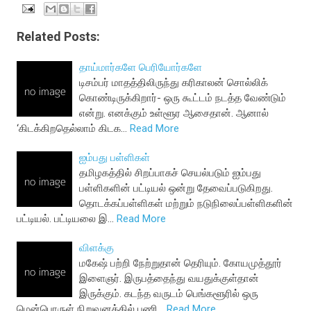
Related Posts:
தாய்மார்களே பெரியோர்களே
டிசம்பர் மாதத்திலிருந்து கரிகாலன் சொல்லிக்
கொண்டிருக்கிறார்- ஒரு கூட்டம் நடத்த வேண்டும்
என்று. எனக்கும் உள்ளூர ஆசைதான். ஆனால்
‘கிடக்கிறதெல்லாம் கிடக…
Read More
ஐம்பது பள்ளிகள்
தமிழகத்தில் சிறப்பாகச் செயல்படும் ஐம்பது
பள்ளிகளின் பட்டியல் ஒன்று தேவைப்படுகிறது.
தொடக்கப்பள்ளிகள் மற்றும் நடுநிலைப்பள்ளிகளின்
பட்டியல். பட்டியலை இ…
Read More
விளக்கு
மகேஷ் பற்றி நேற்றுதான் தெரியும். கோயமுத்தூர்
இளைஞர். இருபத்தைந்து வயதுக்குள்தான்
இருக்கும். கடந்த வருடம் பெங்களூரில் ஒரு
மென்பொருள் நிறுவனத்தில் பணி…
Read More