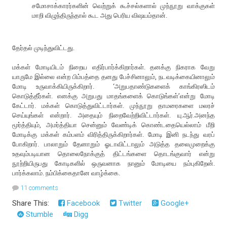
சமோசாக்காரர்களின் வெற்றுக் கூச்சல்களால் முந்நூறு வாக்குகள்
மாறி விழுந்திருந்தால் கூட அது பெரிய விஷயம்தான்.
தேர்தல் முடிந்துவிட்டது.
மக்கள் மோடியிடம் நிறைய எதிர்பார்க்கிறார்கள். தனக்கு நிகராக வேறு
யாருமே இல்லை என்ற பிம்பத்தை தனது பேச்சினாலும், நடவடிக்கையினாலும்
மோடி உருவாக்கியிருக்கிறார். ‘அறுபதாண்டுகளைக் காங்கிரஸிடம்
கொடுத்தீர்கள். எனக்கு அறுபது மாதங்களைக் கொடுங்கள்’என்று மோடி
கேட்டார். மக்கள் கொடுத்துவிட்டார்கள். முந்நூறு தாமரைகளை மலரச்
செய்யுங்கள் என்றார். அதையும் நிறைவேற்றிவிட்டார்கள். யு.ஆர்.அனந்த
மூர்த்தியும், அமர்த்தியா சென்னும் வேண்டிக் கொண்டதையெல்லாம் மீறி
மோடிக்கு மக்கள் கம்பளம் விரித்திருக்கிறார்கள். மோடி இனி நடந்து வரப்
போகிறார். பாலாறும் தேனாறும் ஓடாவிட்டாலும் அடுத்த தலைமுறைக்கு
உதவும்படியான தொலைநோக்குத் திட்டங்களை தொடங்குவார் என்று
நூற்றியிருபது கோடிகளில் ஒருவனாக நானும் மோடியை நம்புகிறேன்.
பார்க்கலாம். நம்பிக்கைதானே வாழ்க்கை.
11 comments
Share This:
Facebook
Twitter
Google+
Stumble
Digg