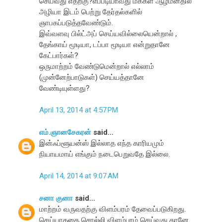
செய்வது எதற்கு?எப்படியாவது மக்கள் ஆழ்மனதில்
அழியா இடம் பெற்று தேர்தல்களில்
ஞாபகப்படுத்தவேண்டும்.
இவ்வளவு பில்ட்அப் செய்யவில்லையென்றால் ,
தேங்காய் மூடியா, டப்பா மூடியா என்றுதானே
கேட்பார்கள்?
ஒருமாற்றம் வேண்டுமென்றால் எல்லாம்
(முன்னேற்பாடுகள்) செய்யத்தானே
வேண்டியுள்ளது?
April 13, 2014 at 4:57 PM
எம்.ஞானசேகரன்
said...
இன்ஃப்ளூயன்ஸ் இல்லாத எந்த காரியமும்
நியாயமாய் எங்கும் நடைபெறுவதே இல்லை.
April 14, 2014 at 9:07 AM
சனா குனா
said...
மாற்றம் வருவதற்கு விளம்பரம் தேவைப்படுகிறது.
செய்யாததை சொல்லி விளம்பரம் செய்வது தானே