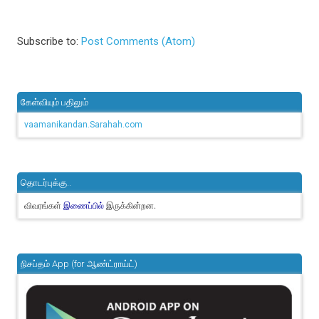
Subscribe to:
Post Comments (Atom)
கேள்வியும் பதிலும்
vaamanikandan.Sarahah.com
தொடர்புக்கு..
விவரங்கள்
இருக்கின்றன.
இணைப்பில்
நிசப்தம் App (for ஆண்ட்ராய்ட்)