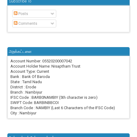
Subscribe To
Posts
Comments
அறக்கட்டளை
Account Number: 05520200007042
Account Holder Name: Nisaptham Trust
Account Type: Current
Bank : Bank Of Baroda
State : Tamil Nadu
District : Erode
Branch : Nambiyur
IFSC Code : BARB0NAMBIY (5th character is zero)
SWIFT Code: BARBINBBCOI
Branch Code : NAMBIY (Last 6 Characters of the IFSC Code)
City : Nambiyur