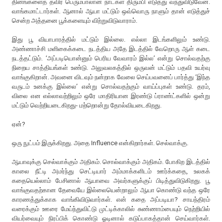
தினங்களைத் தவிர பெரும்பாலான நாட்கள் திரும்பி எடுத்து வந்துவிடுவேன்.
வாங்கமாட்டார்கள். ஆனால் ஆயா மட்டும் ஒவ்வொரு நாளும் தான் எடுத்துச்
சென்ற அத்தனை பூக்களையும் விற்றுவிடுவாராம்.
இது பூ வியாபாரத்தில் மட்டும் இல்லை. எல்லா இடங்களிலும் உண்டு.
அண்ணாச்சி மளிகைக்கடை நடத்திய அதே இடத்தில் வேறொரு ஆள் கடை
நடத்தட்டும். ‘அப்படியொன்னும் பெரிய வேவாரம் இல்ல’ என்று சொல்வதற்கு
நிறைய சாத்தியங்கள் உண்டு. அலுவலகத்தில் ஒருவன் மட்டும் பதவி உயர்வு
வாங்குகிறான். அவனை விடவும் நன்றாக வேலை செய்பவனைப் பார்த்து ‘இந்த
வருடம் உனக்கு இல்லை’ என்று சொல்வதற்கும் வாய்ப்புகள் உண்டு. தரம்,
விலை என எல்லாவற்றிலும் ஒரே மாதிரியான இரண்டு ப்ராண்ட்களில் ஒன்று
மட்டும் வெற்றியடைகிறது- மற்றொன்று தோல்வியடைகிறது.
ஏன்?
ஒரு நுட்பம் இருக்கிறது. அதை Influence என்கிறார்கள். செல்வாக்கு.
ஆயாவுக்கு செல்வாக்கும் அதிகம். சொல்வாக்கும் அதிகம். போகிற இடத்தில்
காலை நீட்டி அமர்ந்து செட்டியார் அம்மாக்களிடம் ஊர்க்கதை, உலகக்
கதையெல்லாம் பேசினால் ஆயாவை அவர்களுக்குப் பிடித்துவிடுகிறது. பூ
வாங்குவதற்கான தேவையே இல்லையென்றாலும் ஆயா கொண்டு வந்த ஒரே
காரணத்துக்காக வாங்கிவிடுவார்கள். என் கதை அப்படியா? சாயந்திரம்
வரைக்கும் ஊரை மேய்ந்துவிட்டு முட்டிக்காலில் சுண்ணாம்பையும் நெற்றியில்
வியர்வையும் நிரப்பிக் கொண்டு ஓடினால் கடுப்பாகத்தான் செய்வார்கள்.