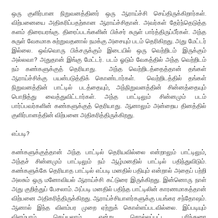
ஒரு குளிர்பான நிறுவனத்தினர் ஒரு ஆராய்ச்சி செய்திருக்கிறார்கள்.
விற்பனையை அதிகரிப்பதற்கான ஆராய்ச்சிதான். அவர்கள் தேர்ந்தெடுத்த
களம் திரையரங்கு. திரைப்படங்களின் பிக்சர் சுருள் பார்த்திருப்பீர்கள். அந்த
சுருள் வேகமாக சுற்றுவதனால் நமக்கு அசையும் படம் தெரிகிறது. அது மேட்டர்
இல்லை. ஒவ்வொரு பிக்சருக்கும் இடையில் ஒரு வெற்றிடம் இருக்கும்
அல்லவா? அதுதான் இங்கு மேட்டர். படம் ஓடும் வேகத்தில் அந்த வெற்றிடம்
நம் கண்களுக்குத் தெரியாது. அந்த வெற்றிடத்தைத்தான் தங்கள்
ஆராய்ச்சிக்கு பயன்படுத்திக் கொண்டார்கள். வெற்றிடத்தில் தங்கள்
நிறுவனத்தின் பாட்டில் படத்தையும், அந்நிறுவனத்தின் சின்னத்தையும்
பொறித்து வைத்துவிட்டார்கள். அந்த பாட்டிலும் சின்னமும் படம்
பார்ப்பவர்களின் கண்களுக்குத் தெரியாது. ஆனாலும் அன்றைய தினத்தில்
குளிர்பானத்தின் விற்பனை அதிகரித்திருக்கிறது.
எப்படி?
கண்களுக்குத்தான் அந்த பாட்டில் தெரியவில்லை என்றாலும் பாட்டிலும்,
அந்தச் சின்னமும் பாட்டிலும் நம் ஆழ்மனதில் பாட்டில் பதிந்துவிடும்.
கண்களுக்கே தெரியாத பாட்டில் எப்படி மனதில் பதியும் என்றால் அதைப் பற்றி
அலசும் ஒரு மனோவியல் ஆராய்ச்சி கட்டுரை இருக்கிறது. இன்னொரு நாள்
அது குறித்துப் பேசலாம். அப்படி மனதில் பதிந்த பாட்டிலின் காரணமாகத்தான்
விற்பனை அதிகரித்திருக்கிறது. ஆராய்ச்சியாளர்களுக்கு பயங்கர சந்தோஷம்.
ஆனால் இந்த விளம்பர முறை ஏற்றுக் கொள்ளப்படவில்லை. இப்படியும்
விளம்பரம் செய்யலாம் என்று சொல்லப்பட்ட பரிந்துரை