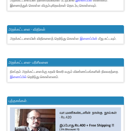
அறக்கட்டளையின் தன்னார்வலர்கள் பட்டியலை
இணைப்பில்
காணலாம்.
இணைத்துக் கொள்ள விரும்புகிறவர்கள் தொடர்பு கொள்ளவும்.
அறக்கட்டளை - விதிகள்
அறக்கட்டளையின் விதிகளைத் தெரிந்து கொள்ள
இணைப்பின்
மீது சுட்டவும்.
அறக்கட்டளை- பரிசீலனை
நிசப்தம் அறக்கட்டளைக்கு உதவி கோரி வரும் விண்ணப்பங்களின் நிலவரத்தை
இணைப்பில்
தெரிந்து கொள்ளலாம்.
புத்தகங்கள்..