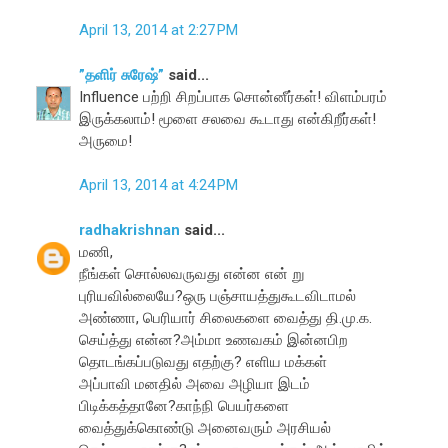
April 13, 2014 at 2:27 PM
”தளிர் சுரேஷ்”
said...
Influence பற்றி சிறப்பாக சொன்னீர்கள்! விளம்பரம்
இருக்கலாம்! மூளை சலவை கூடாது என்கிறீர்கள்!
அருமை!
April 13, 2014 at 4:24 PM
radhakrishnan
said...
மணி,
நீங்கள் சொல்லவருவது என்ன என் று
புரியவில்லையே?ஒரு பஞ்சாயத்துகூடவிடாமல்
அண்ணா, பெரியார் சிலைகளை வைத்து தி.மு.க.
செய்த்து என்ன?அம்மா உணவகம் இன்னபிற
தொடங்கப்படுவது எதற்கு? எளிய மக்கள்
அப்பாவி மனதில் அவை அழியா இடம்
பிடிக்கத்தானே?காந்நி பெயர்களை
வைத்துக்கொண்டு அனைவரும் அரசியல்