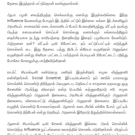
தேவை இருந்தால் மட்டும்தான் வாங்குவார்கள்.
ஆயா பழகி வைத்திருந்த செல்வாக்கு எனக்கு இருக்கவில்லை. இந்த
Influence வேலைக்கு போகும் இடத்தில் மட்டும் இல்லை- எல்லா இடங்களிலும்
அவசியம். சாலையில் கடைக்காரனிடம் பேரம் பேசுவதிலிருந்து, வீட்டில் நமக்கு
பிடித்த சமையலைச் செய்யச் சொல்வது வரைக்கும் எல்லாவற்றிலும்
நைச்சியமாக நடந்து காரியத்தை நிறைவேற்ற இதைப் பழகியாக வேண்டும்.
அத்தனை ஏன்? வீட்டில் டிவி ரிமோட்டை நம் கட்டுப்பாட்டில் எடுத்துக்
கொள்ளக் கூட இது தேவை. பத்து நிமிடம் ஸ்ரேயா வருகிறாள் அனுஷ்கா
வருகிறாள் என்று சினிமா பாட்டைப் பார்த்தால் பொடியன் ரிமோட்டைப் பறித்து
போகோ சேனலுக்கு மாற்றிவிடுகிறான்.
ராபர்ட் சியால்டினி என்றொரு மனிதர் இருக்கிறார். சமூக விஞ்ஞானி
என்கிறார்கள். Social Scientist. இப்படியெல்லாம் நம் ஊரில் யாராவது
சொல்லிக் கொண்டு திரிந்தால் அவருடைய அதிகபட்ச சாதனை ஏதாவது ஒரு
சேனலில் அமர்ந்து விவாதம் என்ற பெயரில் கத்துவதோடு சரி. சமூக
விஞ்ஞானிக்கும் அதுதான் நிலைமை, அரசியல் விஞ்ஞானிக்கும் அதுதான்
நிலைமை, விளையாட்டு விஞ்ஞானிக்கும் அதுதான் நிலைமை. இப்படியே
எழுதிக் கொண்டு போகலாம்தான். ஆனால் கடைசியில் எங்கே போய் முட்டிக்
கொண்டு நிற்பேன் என்று தெரியும். அதனால் இதோடு நிறுத்திக்கொள்ளலாம்.
ஆனால் சியால்டினி டிவி சேனல் விஞ்ஞானி இல்லை. அவர் சொல்லிக்
கொடுத்த Influence நுட்பங்களை உலகத்தில் கொண்டாடுகிறார்கள். விருப்பம்