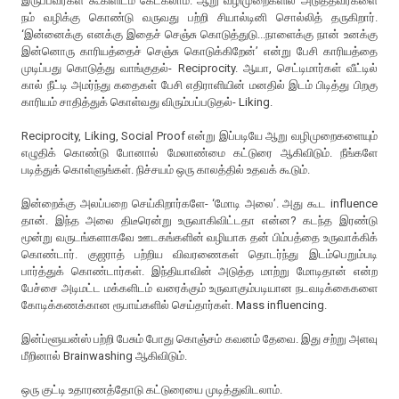
இருப்பவர்கள் கூகிளிடம் கேட்கலாம். ஆறு வழிமுறைகளில் அடுத்தவர்களை
நம் வழிக்கு கொண்டு வருவது பற்றி சியால்டினி சொல்லித் தருகிறார்.
‘இன்னைக்கு எனக்கு இதைச் செஞ்சு கொடுத்துடு...நாளைக்கு நான் உனக்கு
இன்னொரு காரியத்தைச் செஞ்சு கொடுக்கிறேன்’ என்று பேசி காரியத்தை
முடிப்பது கொடுத்து வாங்குதல்- Reciprocity. ஆயா, செட்டிமார்கள் வீட்டில்
கால் நீட்டி அமர்ந்து கதைகள் பேசி எதிராளியின் மனதில் இடம் பிடித்து பிறகு
காரியம் சாதித்துக் கொள்வது விரும்பப்படுதல்- Liking.
Reciprocity, Liking, Social Proof என்று இப்படியே ஆறு வழிமுறைகளையும்
எழுதிக் கொண்டு போனால் மேலாண்மை கட்டுரை ஆகிவிடும். நீங்களே
படித்துக் கொள்ளுங்கள். நிச்சயம் ஒரு காலத்தில் உதவக் கூடும்.
இன்றைக்கு அலப்பறை செய்கிறார்களே- ‘மோடி அலை’. அது கூட influence
தான். இந்த அலை திடீரென்று உருவாகிவிட்டதா என்ன? கடந்த இரண்டு
மூன்று வருடங்களாகவே ஊடகங்களின் வழியாக தன் பிம்பத்தை உருவாக்கிக்
கொண்டார். குஜராத் பற்றிய விவரணைகள் தொடர்ந்து இடம்பெறும்படி
பார்த்துக் கொண்டார்கள். இந்தியாவின் அடுத்த மாற்று மோடிதான் என்ற
பேச்சை அடிமட்ட மக்களிடம் வரைக்கும் உருவாகும்படியான நடவடிக்கைகளை
கோடிக்கணக்கான ரூபாய்களில் செய்தார்கள். Mass influencing.
இன்ப்ளூயன்ஸ் பற்றி பேசும் போது கொஞ்சம் கவனம் தேவை. இது சற்று அளவு
மீறினால் Brainwashing ஆகிவிடும்.
ஒரு குட்டி உதாரணத்தோடு கட்டுரையை முடித்துவிடலாம்.