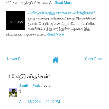
சர்ட் கூட கழுத்துப்பட்டை வைத்…
Read More
பெங்களூரிலிருந்து சென்னை செல்கிறீர்களா?
ஐந்து லட்சத்து பதினாறாயிரத்து அறுபத்தெட்டு
ரூபாய். நேற்றிரவு வரைக்கும் நிசப்தம் வங்கிக்
கணக்கில் வந்து சேர்ந்துள்ள தொகை இது.
கிட்டத்தட்ட எழுபத்தைந்த…
Read More
Newer Post
Older Post
10 எதிர் சப்தங்கள்:
Senthil Prabu
said...
:)
April 12, 2014 at 10:40 PM