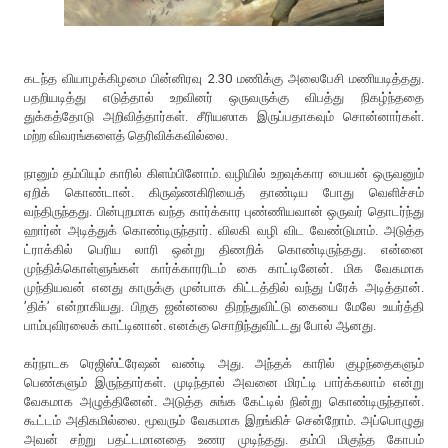
கடந்த வியாழக்கிழமை பின்னிரவு 2.30 மணிக்கு அலைபேசி மணியடித்தது.
பதறியடித்து எடுத்தால் உறவினர் ஒருவருக்கு விபத்து நிகழ்ந்ததை
துக்கத்தோடு அறிவித்தார்கள். சீரியஸாக இருப்பதாகவும் சொன்னார்கள்.
மற்ற விவரங்களைத் தெரிவிக்கவில்லை.
நானும் தம்பியும் காரில் கிளம்பினோம். வழியில் உறவுக்கார பையன் ஒருவனும்
ஏறிக் கொண்டான். கிருஷ்ணகிரியைத் தாண்டிய போது வெளிச்சம்
வந்திருந்தது. பின்புறமாக வந்த கார்க்கார புண்ணியவான் ஒருவர் தொடர்ந்து
ஹார்ன் அடித்துக் கொண்டிருந்தார். விலகி வழி விட வேண்டுமாம். அடுத்த
ட்ராக்கில் பெரிய லாரி ஒன்று திணறிக் கொண்டிருந்தது. என்னை
முந்திக்கொள்ளுங்கள் கார்க்காரரிடம் கை காட்டினேன். மிக வேகமாக
முந்தியவன் எனது காருக்கு முன்பாக கிட்டத்தில் வந்து ப்ரேக் அடித்தான்.
’திக்’ என்றாகியது. பிறகு ஜன்னலை திறந்துவிட்டு கையை மேலே உயர்த்தி
பாம்புவிரலைக் காட்டினான். எனக்கு சொறிந்துவிட்டது போல் ஆனது.
கர்நாடக ரெஜிஸ்ட்ரேஷன் வண்டி அது. அந்தக் காரில் குழந்தைகளும்
பெண்களும் இருந்தார்கள். முடிந்தால் அவனை மிரட்டி பார்க்கலாம் என்று
வேகமாக அழுத்தினேன். அடுத்த சுங்க கேட்டில் நின்று கொண்டிருந்தான்.
கூட்டம் அதிகமில்லை. மூவரும் வேகமாக இறங்கிச் சென்றோம். அப்பொழுது
அவன் சற்று பதட்டமானதை உணர முடிந்தது.
தம்பி மிகுந்த கோபம்