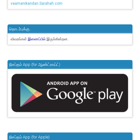
vaamanikandan.Sarahah.com
தொடர்புக்கு..
விவரங்கள்
இருக்கின்றன.
இணைப்பில்
நிசப்தம் App (for ஆண்ட்ராய்ட்)
நிசப்தம் App (for Apple)