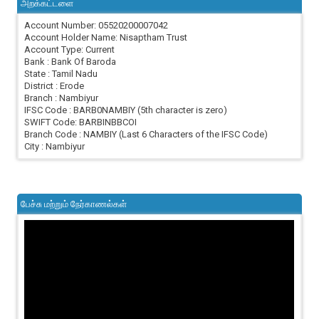
அறக்கட்டளை
Account Number: 05520200007042
Account Holder Name: Nisaptham Trust
Account Type: Current
Bank : Bank Of Baroda
State : Tamil Nadu
District : Erode
Branch : Nambiyur
IFSC Code : BARB0NAMBIY (5th character is zero)
SWIFT Code: BARBINBBCOI
Branch Code : NAMBIY (Last 6 Characters of the IFSC Code)
City : Nambiyur
பேச்சு மற்றும் நேர்காணல்கள்