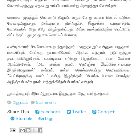
கொண்டிருந்தது. ஏதாவது சாப்பிடலாம் என்று அழைத்துச் சென்றேன்.
உணவை முடித்துக் கொண்டு திரும்பி வரும் போது காரை ரிவர்ஸ் எடுக்க
வேண்டியிருந்தது. பின்புறமாக நின்றிருந்த இருசக்கர வாகனத்தில்
மோதியதில் அது கீழே விழுந்துவிட்டது. அந்த வண்டியிலிருந்த பெட்ரோல்
கிட்டத்தட்ட முழுவதுமாக கொட்டிப் போனது.
வண்டிக்காரர் மிக வேகமாக நடந்துவந்தார். முழுத்தவறும் என்னுடையதுதான்.
மன்னிப்புக் கேட்கத் தயாராகினேன். அடிக்க வந்தால் தடுப்பதற்கும்
தயாராகியிருந்தேன். வண்டியை எடுத்து நிறுத்தினார். நான் பேச்சை
ஆரம்பித்தேன். “அட உடுங்க தம்பி, தெரிஞ்சா இடிப்பீங்க..எல்லாம்
இருக்கிறதுதான்” என்றார். என்ன சொல்வதென்று தெரியவில்லை.
”பெட்ரோலுக்கு பணம்...” என்று இழுத்தேன். “போங்க போங்க சொத்தா
அழிஞ்சு போச்சு நான் பாத்துக்கிறேன் போங்க” என்றார்.
துக்கத்தையும் மீறிய ஆறுதலாக இருந்ததன அந்த வார்த்தைகள்.
அனுபவம்
5 comments
Share This:
Facebook
Twitter
Google+
Stumble
Digg