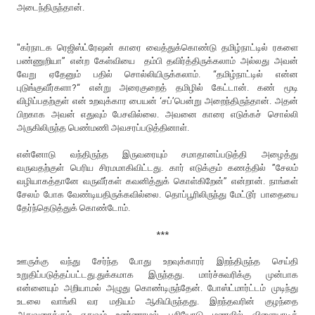
அடைந்திருந்தான்.
"கர்நாடக ரெஜிஸ்ட்ரேஷன் காரை வைத்துக்கொண்டு தமிழ்நாட்டில் ரகளை
பண்ணுறியா” என்ற கேள்வியை தம்பி தவிர்த்திருக்கலாம் அல்லது அவன்
வேறு ஏதேனும் பதில் சொல்லியிருக்கலாம். “தமிழ்நாட்டில் என்ன
புடுங்குவீர்களா?“ என்று அரைகுறைத் தமிழில் கேட்டான். கண் மூடி
விழிப்பதற்குள் என் உறவுக்கார பையன் ‘சப்’பென்று அறைந்திருந்தான். அதன்
பிறகாக அவன் எதுவும் பேசவில்லை. அவனை காரை எடுக்கச் சொல்லி
அருகிலிருந்த பெண்மணி அவசரப்படுத்தினாள்.
என்னோடு வந்திருந்த இருவரையும் சமாதானப்படுத்தி அழைத்து
வருவதற்குள் பெரிய சிரமமாகிவிட்டது. கார் எடுக்கும் கணத்தில் ”சேலம்
வழியாகத்தானே வருவீர்கள் கவனித்துக் கொள்கிறேன்” என்றான். நாங்கள்
சேலம் போக வேண்டியதிருக்கவில்லை. தொப்பூரிலிருந்து மேட்டூர் பாதையை
தேர்ந்தெடுத்துக் கொண்டோம்.
***
ஊருக்கு வந்து சேர்ந்த போது உறவுக்காரர் இறந்திருந்த செய்தி
உறுதிப்படுத்தப்பட்டது.துக்கமாக இருந்தது. மார்ச்சுவரிக்கு முன்பாக
என்னையும் அறியாமல் அழுது கொண்டிருந்தேன். போஸ்ட்மார்ட்டம் முடிந்து
உடலை வாங்கி வர மதியம் ஆகியிருந்தது. இறந்தவரின் குழந்தை
அதுவரைக்கும் எதுவும் உண்ணாமல் பசியோடு மணலில் விளையாடிக்