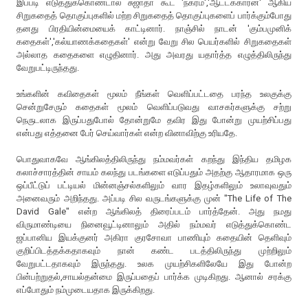
இப்படி எடுத்துக்கொண்டால் சுஜாதா கூட 'நகரம்','ஆட்டக்காரன்' ஆகிய
சிறுகதைத் தொகுப்புகளில் மற்ற சிறுகதைத் தொகுப்புகளைப் பார்க்கும்போது
தனது பிரதியின்மையைக் காட்டினார். நாஞ்சில் நாடன் 'கும்பமுனிக்
கதைகள்','கல்யாணக்கதைகள்' என்று வேறு சில பெயர்களில் சிறுகதைகள்
அல்லாத கதைகளை எழுதினார். அது அவரது யதார்த்த எழுத்திலிருந்து
வேறுபட்டிருந்தது.
உங்களின் கவிதைகள் மூலம் நீங்கள் வெளிப்பட்டதை பரந்த உலகுக்கு
சென்றுசேரும் கதைகள் மூலம் வெளிப்படுவது வாசகர்களுக்கு சற்று
நெருடலாக இருப்பதுபோல் தோன்றுமே தவிர இது போன்று முயற்சிப்பது
என்பது எத்தனை பேர் செய்வார்கள் என்ற வினாவிற்கு உரியதே.
பொதுவாகவே ஆங்கிலத்திலிருந்து நம்மவர்கள் கறந்து இந்திய தமிழக
கலாச்சாரத்தின் சாயம் கலந்து படங்களை எடுப்பதும் அதற்கு ஆதாரமாக ஒரு
ஒப்பீட்டுப் பட்டியல் மின்னஞ்சல்களிலும் வார இதழ்களிலும் உலாவுவதும்
அனைவரும் அறிந்தது. அப்படி சில வருடங்களுக்கு முன் "The Life of The
David Gale" என்ற ஆங்கிலத் திரைப்படம் பார்த்தேன். அது நமது
விருமாண்டியை நினைவூட்டினாலும் அதில் நம்மவர் எடுத்துக்கொண்ட
ஜப்பானிய இயக்குனர் அகிரா குரசோவா பாணியும் கதையின் தெளிவும்
குறிப்பிடத்தக்கதாகவும் நான் கண்ட படத்திலிருந்து முற்றிலும்
வேறுபட்டதாகவும் இருந்தது. உலக முயற்சிகளிலேயே இது போன்ற
பின்பற்றுதல்,சாயல்தன்மை இருப்பதைப் பார்க்க முடிகிறது. ஆனால் சரக்கு
எப்போதும் நம்முடையதாக இருக்கிறது.