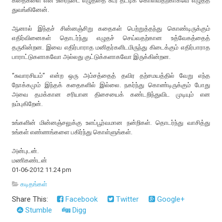
கதைகளை என் உரைநடை எழுத்தை கூர் தீட்டிக் கொள்வதற்காகவே எழுதத்
துவங்கினேன்.
ஆனால் இந்தச் சின்னஞ்சிறு கதைகள் பெற்றுத்தந்து கொண்டிருக்கும்
எதிர்வினைகள் தொடர்ந்து எழுதச் செய்வதற்கான உத்வேகத்தைத்
தருகின்றன. இவை எதிர்பாராத மனிதர்களிடமிருந்து கிடைக்கும் எதிர்பாராத
பாராட்டுகளாகவோ அல்லது குட்டுக்களாகவோ இருக்கின்றன.
“சுவாரசியம்” என்ற ஒரு அம்சத்தைத் தவிர தற்சமயத்தில் வேறு எந்த
நோக்கமும் இந்தக் கதைகளில் இல்லை. நகர்ந்து கொண்டிருக்கும் போது
அவை தமக்கான சரியான திசையைக் கண்டறிந்துவிட முடியும் என
நம்புகிறேன்.
உங்களின் மின்னஞ்சலுக்கு உளப்பூர்வமான நன்றிகள். தொடர்ந்து வாசித்து
உங்கள் எண்ணங்களை பகிர்ந்து கொள்ளுங்கள்.
அன்புடன்.
மணிகண்டன்
01-06-2012 11.24 pm
கடிதங்கள்
Share This:
Facebook
Twitter
Google+
Stumble
Digg