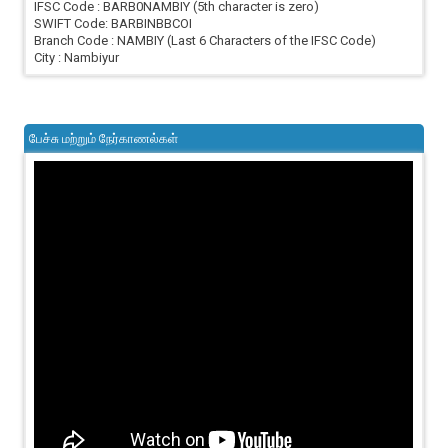
IFSC Code : BARB0NAMBIY (5th character is zero)
SWIFT Code: BARBINBBCOI
Branch Code : NAMBIY (Last 6 Characters of the IFSC Code)
City : Nambiyur
பேச்சு மற்றும் நேர்காணல்கள்