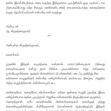
நவீன இலக்கியத்தை அடைவதற்கு இத்தகைய முயற்சிகள் ஒரு படிக்கட்டாக
அமையும்போது மற்ற சிலரும் மணிகண்டனின் சாயலையொத்த கதையினை
எழுத ஆரம்பிப்பார்கள் என்பதே என் கருத்து.
அன்புடன்
ஆ. கிருஷ்ணகுமார்
***
அன்புள்ள கிருஷ்ணகுமார்,
வணக்கம்.
முதலில் இந்தக் கடிதத்தை என்னால் பாராட்டுக்கடிதமா அல்லது
வசவுக்கடிதமா என்று தரம் பிரிக்க முடியவில்லை. அது அவ்வளவு
முக்கியமுமில்லை. ஒருவர் மெனக்கெட்டு மற்றவரின் படைப்பு குறித்து சில
வரிகளை எழுதுகிறார் என்பதே மகிழ்ச்சியைத் தரக்கூடிய நிகழ்வு. அதுவே
அந்த எழுத்திற்கான அங்கீகாரமும் கூட.
கவிதையோ, கதையோ, விமர்சனமோ- ஏதோ ஒன்றை எழுதி முடித்த இரவு
மகிழ்ச்சியாக உறங்க முடிந்தால் அதுவே என்னளவில் திருப்தியான தருணம்.
அதைத்தான் சமீப காலங்களில் மின்னல்கதைகள் எனக்குத் தந்து
கொண்டிருக்கின்றன. க்ளிஷேவாகச் சொன்னால் ஆத்மதிருப்தி. இந்தக்