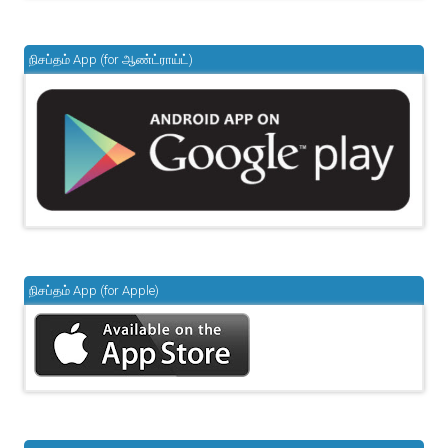
நிசப்தம் App (for ஆண்ட்ராய்ட்)
நிசப்தம் App (for Apple)