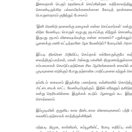
இவைதான் பெரும் உதவியைச் செய்கின்றன. எதிர்காலத்திலும்
கொண்டிருக்கிற பல்லாயிரக்கணக்கான கோடித் தாள்களை 
பொருளாதாரம் குறித்துப் பேசலாம்.
‘இனி ரெண்டு நாளைக்கு ஏழைகள் என்ன செய்வார்கள்’ என்று 
விற்க வேண்டிய பொருள் எழுபது ரூபாய்க்கு விற்றுக் கொண்ட
இருபது ரூபாய் விலையுயர்வுக்கு என்ன காரணம்? பதுக்கல
பூனைக்கு மணி கட்டித்தானே ஆக வேண்டும்? மோடியின் அரசாங்க
இப்படி திடீரென அறிவிப்பு செய்தால் எல்லோருக்குமே க
வைத்திருப்பவர்கள், மகன் அல்லது மகளின் திருமணத்துக்கா
சம்பளமாகக் கொடுப்பதற்கென சில ஆயிரங்களைக் கையில் வைத
முடிவுகளை எடுக்கும் போது தற்காலிக பாதிப்புகளை ஏற்றுக் 
நம்மிடம் கைவசம் இருக்கிற பணத்தை வங்கிகளில் கொடுத்து
அட்டையைக் காட்ட வேண்டியிருக்கும். இதில் ஏதேனும் தகிட
என்று தெரியவில்லை. இருக்கக் கூடும். ஆனாலும் கூட இ
சொல்லலாம்.
இம்முடிவின் குறுகிய கால நீண்டகால விளைவுகளைப் பற்றி
கவனிப்பதற்காகக் காத்திருக்கிறேன்.
மற்றபடி திமுக, காங்கிரஸ், கம்யூனிஸ்ட், மோடி எதிர்ப்ப