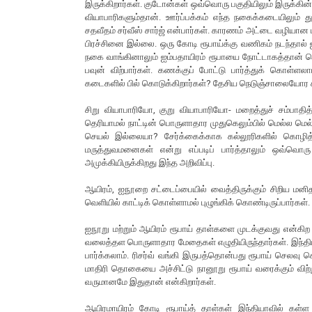
இருக்கிறார்கள். குடோன்கள் ஒவ்வொரு பகுதியிலும் இருக்க
வியாபாரிகளும்தான். ஊர்ப்பக்கம் எந்த நகைக்கடையிலும் 
சதவீதம் சர்வீஸ் சார்ஜ் என்பார்கள். காரணம் அட்டை வழியா
பிரச்சினை இல்லை. ஒரு கோடி ரூபாய்க்கு வணிகம் நடந்தால்
நகை வாங்கினாலும் ஐம்பதாயிரம் ரூபாயை நோட்டாகத்தான் கொ
பவுன் விற்பார்கள். கணக்குப் போட்டு பார்த்துக் கொள்ள
கடைகளில் பில் கொடுக்கிறார்கள்? தேசிய நெடுஞ்சாலையோர
சிறு வியாபாரியோ, குறு வியாபாரியோ- மறைத்துச் சம்பாத
தெரியாமல் நாட்டின் பொருளாதார முதுகெலும்பில் மெல்ல மெ
செயல் இல்லையா? சேர்க்கைக்காக கல்லூரிகளில் கொழித்த ப
மருத்துவமனைகள் என்று எப்படிப் பார்த்தாலும் ஒவ்வொர
அமுக்கியிருக்கிறது இந்த அறிவிப்பு.
ஆயிரம், ஐநூறை சட்டைப்பையில் வைத்திருக்கும் சிறிய மனிதர
வெளியில் காட்டிக் கொள்ளாமல் புழுங்கிக் கொண்டிருப்பார்கள்.
ஐநூறு மற்றும் ஆயிரம் ரூபாய் தாள்களை முடக்குவது என்கி
வலைத்தள பொருளாதார மேதைகள் எழுதியிருந்தார்கள். இந்தியாவ
பார்க்கலாம். ரிசர்வ் வங்கி இருபத்தொன்பது ரூபாய் செலவு
மாதிரி தொகையை அச்சிட்டு நானூறு ரூபாய் வரைக்கும் விற்று 
வருமானமே இதுதான் என்கிறார்கள்.
ஆயிரமாயிரம் கோடி ரூபாய்த் தாள்கள் இந்தியாவில் கள்ள ந