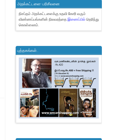
அறக்கட்டளை- பரிசீலனை
நிசப்தம் அறக்கட்டளைக்கு உதவி கோரி வரும்
விண்ணப்பங்களின் நிலவரத்தை
இணைப்பில்
தெரிந்து
கொள்ளலாம்.
புத்தகங்கள்..