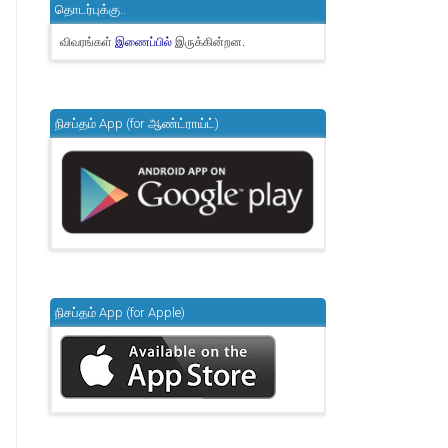
தொடர்புக்கு..
விவரங்கள்
இருக்கின்றன.
இணைப்பில்
நிசப்தம் App (for ஆண்ட்ராய்ட்)
நிசப்தம் App (for Apple)