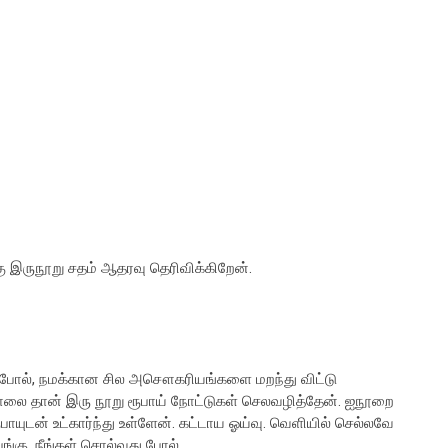
ு இருநூறு சதம் ஆதரவு தெரிவிக்கிறேன்.
்டது போல், நமக்கான சில அசௌகரியங்களை மறந்து விட்டு
று மாலை தான் இரு நூறு ரூபாய் நோட்டுகள் செலவழித்தேன். ஐநூறை
ூபாயுடன் உட்கார்ந்து உள்ளேன். கட்டாய ஓய்வு. வெளியில் செல்லவே
ங்கு, நீங்கள் சொல்வது போல்.