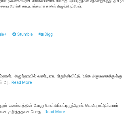
ுதான் நினைக்கிறேன். சாமானியனாக எனக்கு அப்படித்தான் தோன்றுகிறது. தமிழக
ிசையை நோக்கி சாஷ்டாங்கமாக காலில் விழுந்திருப்பேன்.
le+
Stumble
Digg
ம்தான். அஜந்தாவில் வண்டியை நிறுத்திவிட்டு 'உங்க அலுவலகத்துக்கு
கள் அ…
Read More
டலூர் வெள்ளத்தின் போது கேள்விப்பட்டிருந்தேன். வெளிநாட்டுக்காரர்
ாவனை குறித்ததான பொத…
Read More