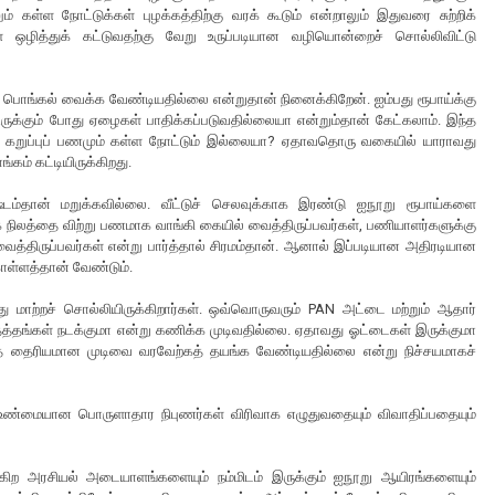
 கள்ள நோட்டுக்கள் புழக்கத்திற்கு வரக் கூடும் என்றாலும் இதுவரை சுற்றிக்
ஒழித்துக் கட்டுவதற்கு வேறு உருப்படியான வழியொன்றைச் சொல்லிவிட்டு
பொங்கல் வைக்க வேண்டியதில்லை என்றுதான் நினைக்கிறேன். ஐம்பது ரூபாய்க்கு
ிருக்கும் போது ஏழைகள் பாதிக்கப்படுவதில்லையா என்றும்தான் கேட்கலாம். இந்த
ும் கறுப்புப் பணமும் கள்ள நோட்டும் இல்லையா? ஏதாவதொரு வகையில் யாராவது
ம் கட்டியிருக்கிறது.
ஷ்டம்தான் மறுக்கவில்லை. வீட்டுச் செலவுக்காக இரண்டு ஐநூறு ரூபாய்களை
க நிலத்தை விற்று பணமாக வாங்கி கையில் வைத்திருப்பவர்கள், பணியாளர்களுக்கு
்திருப்பவர்கள் என்று பார்த்தால் சிரமம்தான். ஆனால் இப்படியான அதிரடியான
கொள்ளத்தான் வேண்டும்.
 மாற்றச் சொல்லியிருக்கிறார்கள். ஒவ்வொருவரும் PAN அட்டை மற்றும் ஆதார்
ுதத்தங்கள் நடக்குமா என்று கணிக்க முடிவதில்லை. ஏதாவது ஓட்டைகள் இருக்குமா
ந்த தைரியமான முடிவை வரவேற்கத் தயங்க வேண்டியதில்லை என்று நிச்சயமாகச்
 உண்மையான பொருளாதார நிபுணர்கள் விரிவாக எழுதுவதையும் விவாதிப்பதையும்
ு என்கிற அரசியல் அடையாளங்களையும் நம்மிடம் இருக்கும் ஐநூறு ஆயிரங்களையும்