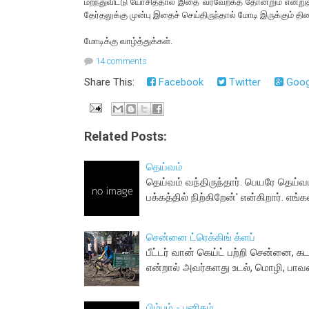
மறந்துவிட்டு யோசித்தால் இதை வரவேற்கத் தோன்றும் என்ற
தேர்தலுக்கு முன்பு இதைச் செய்திருந்தால் மோடி இருக்கும் த
மோடிக்கு வாழ்த்துக்கள்.
14 comments
Share This:
Facebook
Twitter
Goog
Related Posts:
தெய்வம்
தெய்வம் வந்திருந்தார். பெயரே தெய்வ
பக்கத்தில் நிற்கிறேன்' என்கிறார். எங்
சென்னை ட்ரெக்கிங் க்ளப்
பீட்டர் வான் கெய்ட் பற்றி சென்னை, க
என்றால் அவர்களது உடல், மொழி, ப
பிம்பம் - புனிதம்