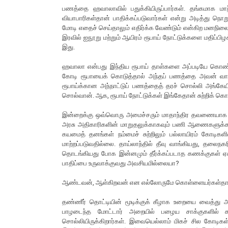
பணத்தை ஹவாலாவில் பதுக்கியிருப்பார்கள். தங்கமாக மாற்ற
வியாபாரிகள்தான் பாதிக்கப்படுவார்கள் என்று அடித்து நொறு
மோடி எதைச் செய்தாலும் எதிர்க்க வேண்டும் என்கிற மனநில
இரவில் ஐநூறு மற்றும் ஆயிரம் ரூபாய் நோட்டுக்களை மதிப்ப
இது.
ஹவாலா என்பது இந்திய ரூபாய் தாள்களை அப்படியே கொண்டு ப
கோடி ரூபாயைக் கொடுத்தால் அந்தப் பணத்தை அவன் வாங்
ரூபாய்க்கான அந்நாட்டுப் பணத்தைத் தரச் சொல்லி அங்கேயி
சொல்வான். ஆக, ரூபாய் நோட்டுக்கள் இங்கேதான் சுற்றிக் க
இன்றைக்கு ஒவ்வொரு அமைச்சரும் மாதாந்திர தவணையாக எவ
அரசு அதிகாரிகளின் மாறுதலுக்காகவும் பணி ஆணைகளுக்க
கயமைத் தனங்கள் நம்மைச் சுற்றிலும் பல்லாயிரம் கோடி
மாற்றப்படுவதில்லை. தாய்லாந்தில் தீவு வாங்கியது, தலைநக
தொடங்கியது போக இன்னமும் தீர்க்கப்படாத கணக்குகள் ஏக
பாதிப்பை உருவாக்குவது அவசியமில்லையா?
ஆண்டவன், ஆள்கிறவன் என எல்லோருமே கொள்ளையர்கள்தா
தண்ணீர் தொட்டியின் மூடிக்குக் கீழாக உறையை வைத்து அதி
பாழடைந்த மோட்டார் அறையில் பழைய சாக்குகளில் கட
சொல்லியிருக்கிறார்கள். இவையெல்லாம் மிகச் சில கோடிகள்