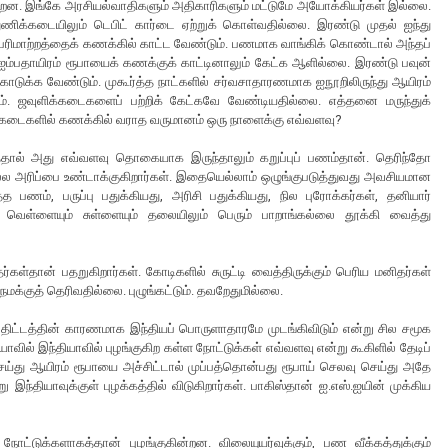
ின்றன. இங்கே அரசியல்வாதிகளும் அதிகாரிகளும் மட்டுமே அயோக்கியர்கள் இல்லை.
துணிக்கடையிலும் டெபிட் கார்டை ஏற்றுக் கொள்வதில்லை. இரண்டு முதல் ஐந்து
ன பரிமாற்றத்தைக் கணக்கில் காட்ட வேண்டும். பணமாக வாங்கிக் கொண்டால் அந்தப்
 ஐம்பதாயிரம் ரூபாயைக் கணக்குக் காட்டினாலும் கேட்க ஆளில்லை. இரண்டு பவுன்
டுக்க வேண்டும். முகூர்த்த நாட்களில் சர்வசாதாரணமாக ஐநூறிலிருந்து ஆயிரம்
லாம். ஜவுளிக்கடைகளைப் பற்றிக் கேட்கவே வேண்டியதில்லை. எத்தனை மருந்துக்
 கடைகளில் கணக்கில் வராத வருமானம் ஒரு நாளைக்கு எவ்வளவு?
ித்தால் அது எவ்வளவு தொகையாக இருந்தாலும் கறுப்புப் பணம்தான். தெரிந்தோ
ல்ல அரிப்பை உண்டாக்குகிறார்கள். இதையெல்லாம் ஒழுங்குபடுத்துவது அவசியமான
ணம், பருப்பு பதுக்கியது, அரிசி பதுக்கியது, நில புரோக்கர்கள், தனியார்
ு வெள்ளையும் சுள்ளையும் தலையிலும் பெரும் பாறாங்கல்லை தூக்கி வைத்து
்கள்தான் பதறுகிறார்கள். கோடிகளில் சுருட்டி வைத்திருக்கும் பெரிய மனிதர்கள்
 நமக்குத் தெரிவதில்லை. புழுங்கட்டும். தவறேதுமில்லை.
ற திட்டத்தின் காரணமாக இந்தியப் பொருளாதாரமே முடங்கிவிடும் என்று சில சமூக
ில் இந்தியாவில் புழங்குகிற கள்ள நோட்டுக்கள் எவ்வளவு என்று கூகிளில் தேடிப்
 செய்து ஆயிரம் ரூபாயை அச்சிட்டால் முப்பத்தொன்பது ரூபாய் செலவு செய்து அதே
இந்தியாவுக்குள் புழக்கத்தில் விடுகிறார்கள். பாகிஸ்தான் ஐ.எஸ்.ஐயின் முக்கிய
ோட்டுக்களாகத்தான் புழங்குகின்றன. விலையுயர்வுக்கும், பண வீக்கத்துக்கும்