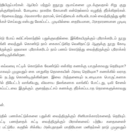
ியிருப்பார்கள். ஆயிரம் மற்றும் ஐநூறு ரூபாய்களை முடக்குவதால் சிறு குறு
க்குகிறார்கள். மோடியை நாகரிக கோமாளி என்றெல்லாம் எழுதித் தீர்க்கிறார்கள்.
ை தேவையற்றது. அவகாசமே தராமல், செய்தியைக் கசியவிடாமல் வைத்திருந்து ஒரே
ிழக்கச் செய்வது என்பது லேசுப்பட்ட முடிவில்லை. தைரியமான, அசதாரணமான முடிவு
ோய் சுவிட்சர்லாந்தில் பதுக்குவதில்லை. இங்கேயிருக்கும் புரோக்கரிடம் நூறு
கி வைத்துக் கொண்டு நாம் கைகாட்டுகிற வெளிநாட்டு ஆளுக்கு நூறு கோடி
ருக்கும் ஹவாலா புரோக்கரிடம் நாம் பணம் கொடுத்து வைத்திருக்கும் புரோக்கர்
ொண்டிருக்கின்றன.
்வளவு ஈட்டிக் கொடுக்க வேண்டும் என்கிற கணக்கு யாருக்காவது தெரியுமா?
ாகவும் முழுவதும் கை மாறுகிற தொகையின் அளவு தெரியுமா? கணக்கில் வராத
களில் நடந்து கொண்டிருக்கின்றன. இவை அத்தனையும் உடனடியாக பொருட்களாக
ரில் தியேட்டர் வாங்கியது, விவசாய நிலங்களாக வாங்கிப் போட்டது, டிவி சேனல்
ப்பட்டவை இருக்கும். குறைந்தபட்சம் கணக்கு தீர்க்கப்படாத தொகைளுக்காவது
ன்.
ல் பணக்கட்டுக்களை பதுக்கி வைத்திருக்கும் சினிமாக்காரர்களைத் தெரியும்.
்டி பணத்தைக் கட்டி வைத்திருக்கும் மிராஸ்களைப் பற்றிய கதைகளைச்
 மட்டுமே. கரூரில் சிக்கிய அன்புநாதன் மாதிரியான மனிதர்கள் நாடு முழுவதும்