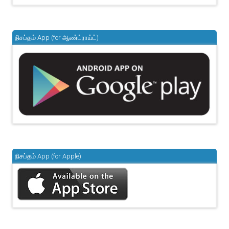
நிசப்தம் App (for ஆண்ட்ராய்ட்)
நிசப்தம் App (for Apple)