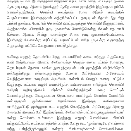
அடுத்தபடியாக இயக்குநர்கள் மீதுதான் ஈர்ப்பு உண்டானது. எப்படியும் நடிகை
ஆக முடியாது. ஆனால் இயக்குநர் ஆகிற களை முகத்தில் இருப்பதாக நம்பிக்
கொண்டிருந்தேன். சொல்லி வைத்தாற் போல அந்தச் சமயத்தில்
பெரும்பாலான இயக்குநர்கள் கத்தரிக்கப்பட்ட தாடியுடன் தோள் மீது சிறு
டர்க்கி துண்டை போட்டுக் கொண்டு விரட்டியடித்துக் கொண்டு இருந்தார்கள்.
அதற்காகவே விரைவில் தாடி முளைக்க வேண்டுமென்று வேண்டாத சாமி
இல்லை. ஆனால் இன்று வரைக்கும் சீரான தாடி முளைக்கவேயில்லை.
இயக்குநர் வேலைக்கு சரிப்பட்டு வரமாட்டேன் என்ற முடிவுக்கு வருவதற்கு
அது ஒன்று மட்டுமே போதுமானதாக இருந்தது.
கவிதை எழுதத் தொடங்கிய பிறகு பாடலாசிரியர் கனவு வந்தது. அதுவொரு
தனி அத்தியாயம். ஆனால் சினிமாவுக்கு வெறும் கனவு மட்டும் போதாது.
தொடர்புகள் தேவை. உள்ளே நுழைந்தவுடன் யார் முகத்தில் விழிக்கிறோம்
என்றிருக்கிறது. எல்லாவற்றுக்கும் மேலாக நேர்த்தியான அதேசமயம்
வெறித்தனமான உழைப்பும் அவசியம். என்னிடம் வெறும் கனவு மட்டுமே
இருந்தது. கட்டாக எழுதி வைத்திருந்த கவிதைகளை எடுத்துக் கொண்டு
கவிஞர் அறிவுமதியைப் பார்க்கச் சென்றிருந்தேன். மழை சொட்டிக்
கொண்டிருந்தது. அவருடனான தொடர்பை வளர்த்துக் கொள்ள வேண்டும்
என்பதுதான் முக்கியமான நோக்கமாக இருந்தது. கவிதைகளை
வாசித்துவிட்டு முன்னுரை கூட எழுதிக் கொடுத்தார். அப்பொழுது அவரது
அறையில் நிறையப் பேர் இருந்தார்கள். ‘சினிமாவில் பாட்டு எழுதணுங்கண்ணா’
என்று சொல்லக் கூச்சமாக இருந்தது. எதுவும் பேசவில்லை. கிளம்பி
வந்துவிட்டேன். கடந்த மாதத்தில் பார்த்த போது கூட ‘முன்னாடியே நீ என்னை
வந்து பார்த்திருக்கணும்’ என்றார். சினிமாவுக்காகச் சொல்லவில்லை.