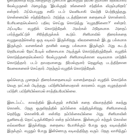
ஒன்றிரண்டு வருடங்களுக்கு முன்பாக இயக்குநர் நிர்மல் குமாரின் உதவியாளர்
வேல்முருகன் அழைத்து ‘இயக்குநர் உங்களைச் சந்திக்க விரும்புகிறார்’
என்றார். அப்பொழுது சலீம் படம் வெளியாகி வெற்றி பெற்றிருந்தது.
சென்னையில் சந்தித்தோம். அடுத்த படத்திற்கான கதையைச் சொன்னார்.
பேசியதையெல்லாம் பதிவு செய்து கொடுத்து ‘எழுதறீங்களா?’ என்றார்.
அப்படியே எழுதிக் கொடுத்தேன். அவர்கள் அநேகமாக அதைப்
பார்த்துவிட்டுச் சிரித்திருக்கக் கூடும். சினிமாவில் திரைக்கதை
எழுதுவதற்கென்ற ஒரு வடிவம் இருக்கிறது. விவரணைகள் இடது பக்கமாக
இருக்கும். வசனங்கள் தாளின் வலது பக்கமாக இருக்கும். அது கூடத்
தெரியாமல் நோட்பேடில் வரிசையாக அடித்துக் கொடுத்திருந்தேன். எழுதிக்
கொடுத்ததையெல்லாம் வேல்முருகன் சினிமாவுக்கான வடிவமாக மாற்றிக்
கொடுத்தார். படம் தாமதமானது. நிர்மல்குமார் தெலுங்கு படத்திற்கான
வேலைகளைச் செய்தார். அதற்கும் எழுதிக் கொடுத்தேன்.
ஒவ்வொரு முறையும் திரைக்கதையையும் வசனத்தையும் எழுதிக் கொடுக்க
வெகு நாட்கள் பிடித்தது. பயிற்சியின்மைதான் காரணம். எழுத எழுதத்தான்
பயிற்சி. பயிற்சியில்லாமல் சாத்தியமேயில்லை.
இடைப்பட்ட காலத்தில் இயக்குநர் சசியின் கதை விவாதத்தில் கலந்து
கொண்ட பிறகு ஒருவிதத்தில் நம்பிக்கை வந்திருக்கிறது. சினிமாவைத்
தெரிந்து கொண்டேன் என்கிற நம்பிக்கையில்லை அது. சினிமாவின்
நுனியைத் தொட்டிருக்கிறோம் என்ற நம்பிக்கை. இன்னமும் கற்றுக் கொள்ள
எவ்வளவோ இருக்கிறது. கதையை யோசிக்கும் போது ஒரு வடிவத்தில்
இருக்கும். எழுதும் போது இன்னொரு வடிவத்திற்கு வரும். பிறகு வாசித்துப்