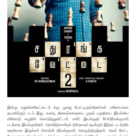
இன்று சதுரங்கவேட்டை-2 க்கு பூஜை போட்டிருக்கிறார்கள். மனோபாலா
தயாரிக்கும் படம் இது. கதை, திரைக்கதையை முதல் பகுதியை இயக்கிய
வினோத் எழுதிக் கொடுத்துவிட்டார். சலீம் இயக்குநர் N.V.நிர்மல்குமார்
படத்தை இயக்குகிறார். அரவிந்த்சாமியும் த்ரிஷாவும் நடிக்கும் இந்தப் படத்தில்
உதவியாக இருக்கச் சொல்லி நிர்மல்குமார் அழைத்திருந்தார். அவர் கேட்ட