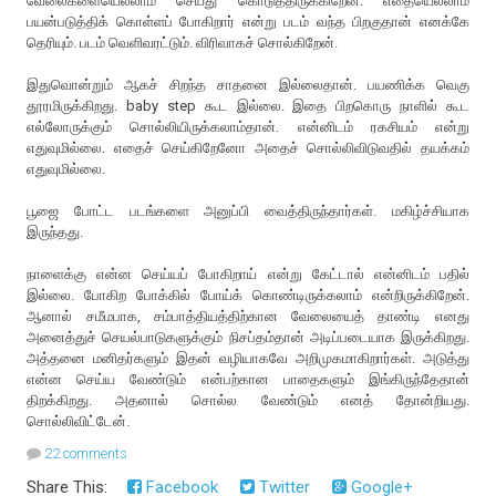
வேலைகளையெல்லாம் செய்து கொடுத்திருக்கிறேன். எதையெல்லாம்
பயன்படுத்திக் கொள்ளப் போகிறார் என்று படம் வந்த பிறகுதான் எனக்கே
தெரியும். படம் வெளிவரட்டும். விரிவாகச் சொல்கிறேன்.
இதுவொன்றும் ஆகச் சிறந்த சாதனை இல்லைதான். பயணிக்க வெகு
தூரமிருக்கிறது. baby step கூட இல்லை. இதை பிறகொரு நாளில் கூட
எல்லோருக்கும் சொல்லியிருக்கலாம்தான். என்னிடம் ரகசியம் என்று
எதுவுமில்லை. எதைச் செய்கிறேனோ அதைச் சொல்லிவிடுவதில் தயக்கம்
எதுவுமில்லை.
பூஜை போட்ட படங்களை அனுப்பி வைத்திருந்தார்கள். மகிழ்ச்சியாக
இருந்தது.
நாளைக்கு என்ன செய்யப் போகிறாய் என்று கேட்டால் என்னிடம் பதில்
இல்லை. போகிற போக்கில் போய்க் கொண்டிருக்கலாம் என்றிருக்கிறேன்.
ஆனால் சமீமபாக, சம்பாத்தியத்திற்கான வேலையைத் தாண்டி எனது
அனைத்துச் செயல்பாடுகளுக்கும் நிசப்தம்தான் அடிப்படையாக இருக்கிறது.
அத்தனை மனிதர்களும் இதன் வழியாகவே அறிமுகமாகிறார்கள். அடுத்து
என்ன செய்ய வேண்டும் என்பற்கான பாதைகளும் இங்கிருந்தேதான்
திறக்கிறது. அதனால் சொல்ல வேண்டும் எனத் தோன்றியது.
சொல்லிவிட்டேன்.
22 comments
Share This:
Facebook
Twitter
Google+