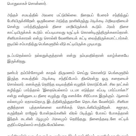
பொதுவாகச் சொன்னார்.
அந்தச் சமயத்தில் அவரை மட்டுமில்லை. நிறையப் பேரைச் சந்தித்துப்
பேசியிருக்கிறேன். ஒருவேளை அடுத்த நாளிலிருந்து அடிக்கடி அறிவுமதியைச்
சென்று பார்த்திருந்தால் திசை மாறியிருக்கக் கூடும். அவர் திசை
காட்டியிருக்கக் கூடும். எப்படியாவது உருட்டிக் கொண்டிருந்திருக்கலாம்தான்.
சினிமாக்காரன் என்று சொல்லி வேணியைக் கட்டி வைத்திருக்கமாட்டார்கள்.
ஐடியில் சம்பாதித்து பெங்களூரில் வீடு கட்டியிருக்க முடியாது.
நடப்பதெல்லாம் நல்லதுக்குத்தான் என்று நம்புவதில்தான் வாழ்க்கையே
இருக்கிறது.
நண்பர் தம்பிச்சோழன் காதல் திருமணம் செய்து கொண்டு பெங்களூரில்
இருந்த சமயத்தில் அடிக்கடி சந்திப்போம். திடீரென்று ஒரு கதையைச்
சொல்வார். எனக்குத் தெரிந்த வடிவத்தில் எழுதிக் கொடுப்பேன். சில நாட்கள்
கழித்துப் பார்த்தால் ‘இதையெல்லாம் படமா எடுத்தா எப்படி பார்ப்பாங்க?’
என்று என்னுடைய திரை எழுத்து மீது எனக்கே சிரிப்பாக இருக்கும். ஆனால்
எல்லாமும் ஏதாவதொரு இடத்திலிருந்துதானே தொடங்க வேண்டும். சினிமா
குறித்தான புத்தகங்களை வாசிக்கத் தொடங்கியிருந்தேன். சுஜாதா,
கருந்தேள் ராஜேஷ் போன்றவர்களின் விரல் பிடித்துப் போகப் போகத்தான்
இந்தக் கடலின் ஆழமும் அகலமும் தெரிந்தது. நினைத்தவுடனே எட்டிக்
குதிப்பதெல்லாம் சாத்தியமேயில்லை.