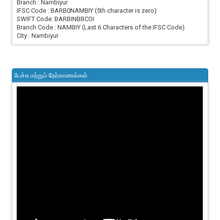
Branch : Nambiyur
IFSC Code : BARB0NAMBIY (5th character is zero)
SWIFT Code: BARBINBBCOI
Branch Code : NAMBIY (Last 6 Characters of the IFSC Code)
City : Nambiyur
பேச்சு மற்றும் நேர்காணல்கள்