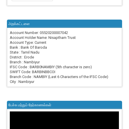
அறக்கட்டளை
Account Number: 05520200007042
Account Holder Name: Nisaptham Trust
Account Type: Current
Bank : Bank Of Baroda
State : Tamil Nadu
District : Erode
Branch : Nambiyur
IFSC Code : BARB0NAMBIY (5th character is zero)
SWIFT Code: BARBINBBCOI
Branch Code : NAMBIY (Last 6 Characters of the IFSC Code)
City : Nambiyur
பேச்சு மற்றும் நேர்காணல்கள்