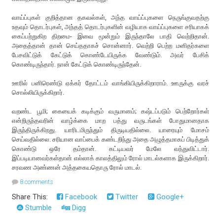
வாய்ப்புகள் குறித்தான தகவல்கள், அந்த வாய்ப்புகளை நெருங்குவதற்கு
உதவும் தொடர்புகள், அந்தத் தொடர்புகளின் வழியாக வாய்ப்புகளை சரியாகக்
கைப்பற்றுகிற திறமை- இவை மூன்றும் இருந்தாலே பாதி வெற்றிதான்.
அதைத்தான் தான் செய்ததாகச் சொன்னார். வெற்றி பெற்ற மனிதர்களை
பேசவிட்டுக் கேட்டுக் கொண்டேயிருக்க வேண்டும். அவர் பேசிக்
கொண்டிருந்தார். நான் கேட்டுக் கொண்டிருந்தேன்.
ஊரில் பனிரெண்டு ஏக்கர் தோட்டம் வாங்கியிருக்கிறாராம். ஊருக்கு வரச்
சொல்லியிருக்கிறார்.
வறண்ட பூமி; கையைக் கடிக்கும் வருமானம்; கஷ்டப்படும் பெற்றோர்கள்
என்றிருந்தவரின் வாழ்க்கை மாற பத்து வருடங்கள் போதுமானதாக
இருந்திருக்கிறது. யாரிடமிருந்தும் திருடியதில்லை. யாரையும் மோசம்
செய்வதில்லை. சரியான வாப்பைக் கண்டறிந்து அதை அழுத்தமாகப் பிடித்துக்
கொண்டு ஒரே தம்தான். கட்டியவர் மேலே வந்துவிட்டார்.
இப்படியானவர்கள்தான் எல்லாக் காலத்திலும் ரோல் மாடல்களாக இருக்கிறார்.
சரவண அண்ணன் அத்தகையதொரு ரோல் மாடல்.
8 comments
Share This:
Facebook
Twitter
Google+
Stumble
Digg