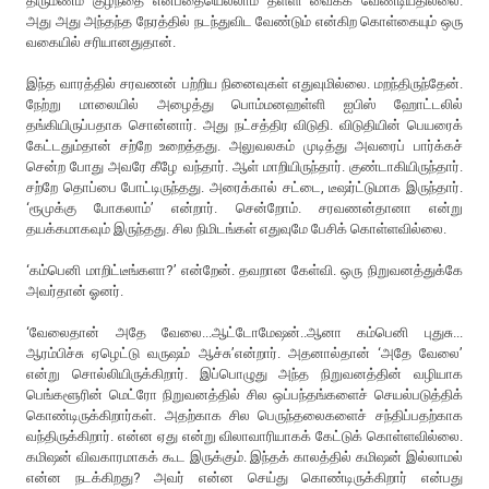
திருமணம் குழந்தை என்பதையெல்லாம் தள்ளி வைக்க வேண்டியதில்லை.
அது அது அந்தந்த நேரத்தில் நடந்துவிட வேண்டும் என்கிற கொள்கையும் ஒரு
வகையில் சரியானதுதான்.
இந்த வாரத்தில் சரவணன் பற்றிய நினைவுகள் எதுவுமில்லை. மறந்திருந்தேன்.
நேற்று மாலையில் அழைத்து பொம்மனஹள்ளி ஐபிஸ் ஹோட்டலில்
தங்கியிருப்பதாக சொன்னார். அது நட்சத்திர விடுதி. விடுதியின் பெயரைக்
கேட்டதும்தான் சற்றே உறைத்தது. அலுவலகம் முடித்து அவரைப் பார்க்கச்
சென்ற போது அவரே கீழே வந்தார். ஆள் மாறியிருந்தார். குண்டாகியிருந்தார்.
சற்றே தொப்பை போட்டிருந்தது. அரைக்கால் சட்டை, டீஷர்ட்டுமாக இருந்தார்.
‘ரூமுக்கு போகலாம்’ என்றார். சென்றோம். சரவணன்தானா என்று
தயக்கமாகவும் இருந்தது. சில நிமிடங்கள் எதுவுமே பேசிக் கொள்ளவில்லை.
‘கம்பெனி மாறிட்டீங்களா?’ என்றேன். தவறான கேள்வி. ஒரு நிறுவனத்துக்கே
அவர்தான் ஓனர்.
‘வேலைதான் அதே வேலை...ஆட்டோமேஷன்..ஆனா கம்பெனி புதுசு...
ஆரம்பிச்சு ஏழெட்டு வருஷம் ஆச்சு’என்றார். அதனால்தான் ‘அதே வேலை’
என்று சொல்லியிருக்கிறார். இப்பொழுது அந்த நிறுவனத்தின் வழியாக
பெங்களூரின் மெட்ரோ நிறுவனத்தில் சில ஒப்பந்தங்களைச் செயல்படுத்திக்
கொண்டிருக்கிறார்கள். அதற்காக சில பெருந்தலைகளைச் சந்திப்பதற்காக
வந்திருக்கிறார். என்ன ஏது என்று விலாவாரியாகக் கேட்டுக் கொள்ளவில்லை.
கமிஷன் விவகாரமாகக் கூட இருக்கும். இந்தக் காலத்தில் கமிஷன் இல்லாமல்
என்ன நடக்கிறது? அவர் என்ன செய்து கொண்டிருக்கிறார் என்பது