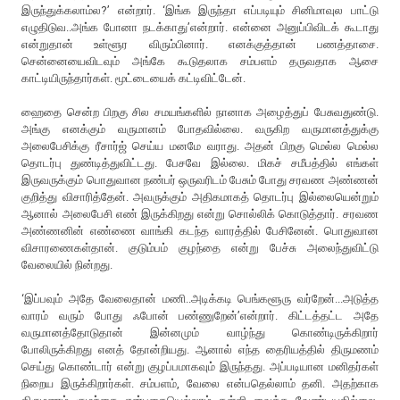
இருந்துக்கலாம்ல?’ என்றார். ‘இங்க இருந்தா எப்படியும் சினிமாவுல பாட்டு
எழுதிடுவ..அங்க போனா நடக்காது’என்றார். என்னை அனுப்பிவிடக் கூடாது
என்றுதான் உள்ளூர விரும்பினார். எனக்குத்தான் பணத்தாசை.
சென்னையைவிடவும் அங்கே கூடுதலாக சம்பளம் தருவதாக ஆசை
காட்டியிருந்தார்கள். மூட்டையைக் கட்டிவிட்டேன்.
ஹைதை சென்ற பிறகு சில சமயங்களில் நானாக அழைத்துப் பேசுவதுண்டு.
அங்கு எனக்கும் வருமானம் போதவில்லை. வருகிற வருமானத்துக்கு
அலைபேசிக்கு ரீசார்ஜ் செய்ய மனமே வராது. அதன் பிறகு மெல்ல மெல்ல
தொடர்பு துண்டித்துவிட்டது. பேசவே இல்லை. மிகச் சமீபத்தில் எங்கள்
இருவருக்கும் பொதுவான நண்பர் ஒருவரிடம் பேசும் போது சரவண அண்ணன்
குறித்து விசாரித்தேன். அவருக்கும் அதிகமாகத் தொடர்பு இல்லையென்றும்
ஆனால் அலைபேசி எண் இருக்கிறது என்று சொல்லிக் கொடுத்தார். சரவண
அண்ணனின் எண்ணை வாங்கி கடந்த வாரத்தில் பேசினேன். பொதுவான
விசாரணைகள்தான். குடும்பம் குழந்தை என்று பேச்சு அலைந்துவிட்டு
வேலையில் நின்றது.
‘இப்பவும் அதே வேலைதான் மணி..அடிக்கடி பெங்களூரு வர்றேன்...அடுத்த
வாரம் வரும் போது ஃபோன் பண்ணுறேன்’என்றார். கிட்டத்தட்ட அதே
வருமானத்தோடுதான் இன்னமும் வாழ்ந்து கொண்டிருக்கிறார்
போலிருக்கிறது எனத் தோன்றியது. ஆனால் எந்த தைரியத்தில் திருமணம்
செய்து கொண்டார் என்று குழப்பமாகவும் இருந்தது. அப்படியான மனிதர்கள்
நிறைய இருக்கிறார்கள். சம்பளம், வேலை என்பதெல்லாம் தனி. அதற்காக