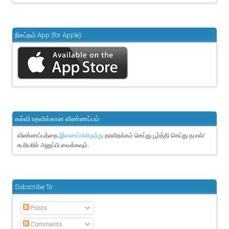
நிசப்தம் App (for Apple)
கல்வி உதவிக்கான விண்ணப்பம்
விண்ணப்பத்தை
தரவிறக்கம் செய்து பூர்த்தி செய்து தபால்/
இணைப்பிலிருந்து
கூரியரில் அனுப்பி வைக்கவும்.
Subscribe To
Posts
Comments