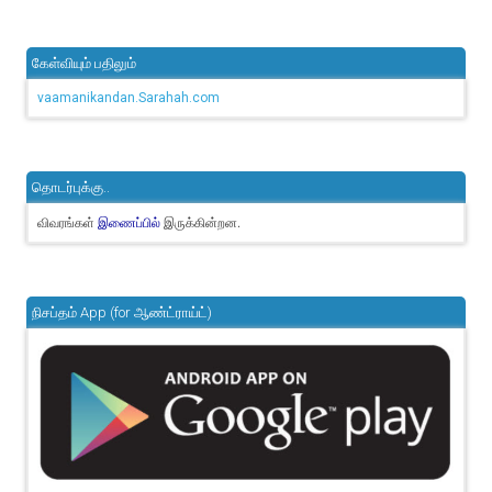
கேள்வியும் பதிலும்
vaamanikandan.Sarahah.com
தொடர்புக்கு..
விவரங்கள்
இருக்கின்றன.
இணைப்பில்
நிசப்தம் App (for ஆண்ட்ராய்ட்)