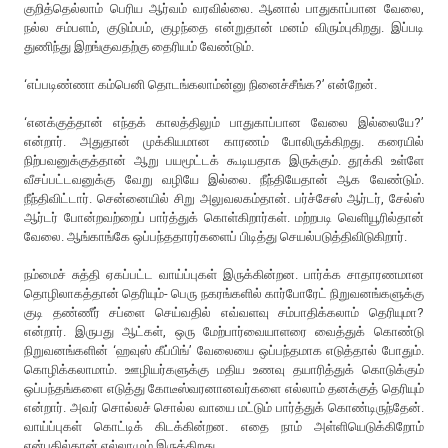
குறித்தெல்லாம் பெரிய ஆர்வம் வரவில்லை. ஆனால் பாதுகாப்பான வேலை,
நல்ல சம்பளம், குடும்பம், குழந்தை என்றுதான் மனம் விரும்புகிறது. இப்படி
துணிந்து இறங்குவதற்கு தைரியம் வேண்டும்.
‘எப்படிண்ணா கம்பெனி தொடங்கலாம்ன்னு நினைச்சீங்க?’ என்றேன்.
‘எனக்குத்தான் எந்தக் காலத்திலும் பாதுகாப்பான வேலை இல்லையே?’
என்றார். அதுதான் முக்கியமான காரணம் போலிருக்கிறது. கரையில்
நிற்பவனுக்குத்தான் ஆறு பயமூட்டக் கூடியதாக இருக்கும். தூக்கி உள்ளே
வீசப்பட்டவனுக்கு வேறு வழியே இல்லை. நீந்தியேதான் ஆக வேண்டும்.
நீந்திவிட்டார். சென்னையில் சிறு அலுவலகம்தான். பர்ச்சேஸ் ஆர்டர், சேல்ஸ்
ஆர்டர் போன்றவற்றைப் பார்த்துக் கொள்கிறார்கள். மற்றபடி வெளியூரில்தான்
வேலை. ஆங்காங்கே ஒப்பந்ததாரர்களைப் பிடித்து செயல்படுத்திவிடுகிறார்.
நம்மைச் சுத்தி ஏகப்பட்ட வாய்ப்புகள் இருக்கின்றன. பார்க்க சாதாரணமான
தொழிலாகத்தான் தெரியும்- பெரு நகரங்களில் கார்போரேட் நிறுவனங்களுக்கு
குடி தண்ணீர் சப்ளை செய்வதில் எவ்வளவு சம்பாதிக்கலாம் தெரியுமா?
என்றார். இருபது ஆட்கள், ஒரு மேற்பார்வையாளரை வைத்துக் கொண்டு
நிறுவனங்களின் ‘ஹவுஸ் கீப்பிங்’ வேலையை ஒப்பந்தமாக எடுத்தால் போதும்.
கொழிக்கலாமாம். ஊழியர்களுக்கு மதிய உணவு தயாரித்துக் கொடுக்கும்
ஒப்பந்தங்களை எடுத்து கோடீஸ்வரனானவர்களை எல்லாம் தனக்குத் தெரியும்
என்றார். அவர் சொல்லச் சொல்ல வாயை மட்டும் பார்த்துக் கொண்டிருந்தேன்.
வாய்ப்புகள் கொட்டிக் கிடக்கின்றன. எதை நாம் அள்ளியெடுக்கிறோம்
என்பதில்தான் எல்லாமும் இருக்கிறது.