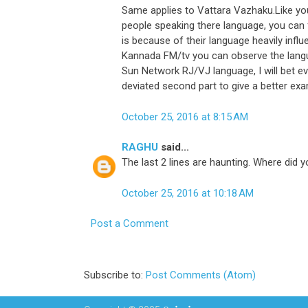
Same applies to Vattara Vazhaku.Like you
people speaking there language, you can f
is because of their language heavily infl
Kannada FM/tv you can observe the langu
Sun Network RJ/VJ language, I will bet e
deviated second part to give a better exa
October 25, 2016 at 8:15 AM
RAGHU
said...
The last 2 lines are haunting. Where did y
October 25, 2016 at 10:18 AM
Post a Comment
Subscribe to:
Post Comments (Atom)