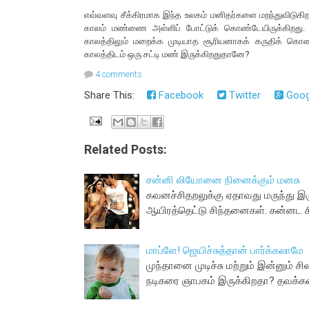
எவ்வளவு சீக்கிரமாக இந்த உலகம் மனிதர்களை மறந்துவிடுகி
காலம் மண்ணை அள்ளிப் போட்டுக் கொண்டேயிருக்கிறது. 
காலத்திலும் மறைக்க முடியாத சூரியனாகக் கருதிக் கொண்டு
காலத்திடம் ஒரு சட்டி மண் இருக்கிறதுதானே?
4 comments
Share This:
Facebook
Twitter
Goog
Related Posts:
சன்னி லியோனை நினைக்கும் மனசு
கவனச்சிதறலுக்கு ஏதாவது மருந்து இர
ஆயிரத்தெட்டு சிந்தனைகள். கன்னட ச
மாப்ளே! ஜெயிச்சுத்தான் பார்க்கலாமே
முந்தானை முடிச்சு மற்றும் இன்னும் 
நடிகரை ஞாபகம் இருக்கிறதா? தவக்