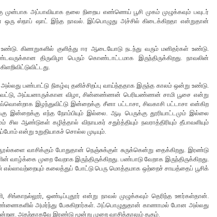
ற்கு முன்பாக அப்பாவியாக தலை நிறைய எண்ணெய் பூசி முகம் முழுக்கவும் பவுடர்
் ஒரு ஸ்நாப் ஷாட் இந்த நாவல். இப்பொழுது அச்சில் கிடைக்கிறதா என்றுதான்
யம் உண்டு. கிணறுகளில் குளித்து ஈர ஆடையோடு நடந்து வரும் மனிதர்கள் உண்டு.
ாண்டவருக்கான திருவிழா பெரும் கொண்டாட்டமாக இருந்திருக்கிறது. நாவலின்
கிளறிவிட்டுவிட்டது.
ல்லது பண்பாட்டு நிகழ்வு தனிச்சிறப்பு வாய்ந்ததாக இருந்த காலம் ஒன்று உண்டு.
 வெட்டு, அய்யனாருக்கான விழா, சின்னண்ணன் பெரியண்ணன் சாமி பூசை என்று
வ்வொன்றாக இழந்துவிட்டு இன்றைக்கு சீனா பட்டாசா, சிவகாசி பட்டாசா என்கிற
நமக்கு இன்றைக்கு எந்த நோம்பியும் இல்லை. ஆடி பெருக்கு தூரியாட்டமும் இல்லை
் சில ஆண்டுகள் கழித்தால் விநாயகர் சதுர்த்தியும் நவராத்திரியும் தீபாவளியும்
ுப்போம் என்று உறுதியாகச் சொல்ல முடியும்.
ல்களை வாசிக்கும் போதுதான் நெஞ்சுக்குள் சுருக்கென்று தைக்கிறது. இரண்டு
ன் வாழ்க்கை முறை வேறாக இருந்திருக்கிறது. பண்பாடு வேறாக இருந்திருக்கிறது.
் எல்லாவற்றையும் கலைத்துப் போட்டு பெரு மொத்தமாக ஒற்றைச் சாயத்தைப் பூசிக்
, சிங்காநல்லூர், ஒண்டிப்புதூர் என்று நாவல் முழுக்கவும் தெரிந்த ஊர்கள்தான்.
திண்ணைகளில் அமர்ந்து பேசுகிறார்கள். அப்பொழுதுதான் காணாமல் போன அல்லது
கின்றன. அதற்காகவே இரண்டு மூன்று முறை வாசித்தாலும் தகும்.