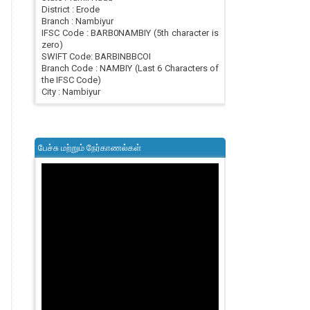
District : Erode
Branch : Nambiyur
IFSC Code : BARB0NAMBIY (5th character is
zero)
SWIFT Code: BARBINBBCOI
Branch Code : NAMBIY (Last 6 Characters of
the IFSC Code)
City : Nambiyur
பேச்சு மற்றும் நேர்காணல்கள்