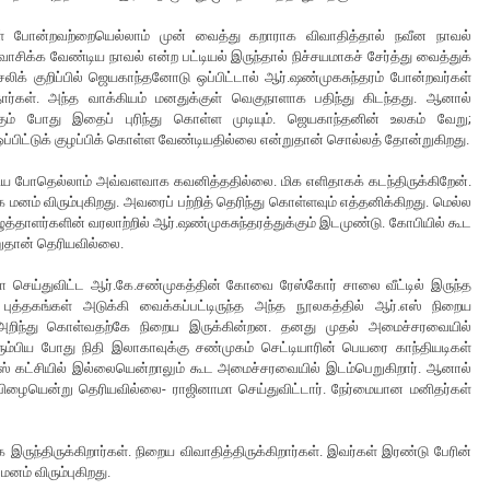
கள் போன்றவற்றையெல்லாம் முன் வைத்து கறாராக விவாதித்தால் நவீன நாவல்
், வாசிக்க வேண்டிய நாவல் என்ற பட்டியல் இருந்தால் நிச்சயமாகச் சேர்த்து வைத்துக்
லிக் குறிப்பில் ஜெயகாந்தனோடு ஒப்பிட்டால் ஆர்.ஷண்முகசுந்தரம் போன்றவர்கள்
தார்கள். அந்த வாக்கியம் மனதுக்குள் வெகுநாளாக பதிந்து கிடந்தது. ஆனால்
ும் போது இதைப் புரிந்து கொள்ள முடியும். ஜெயகாந்தனின் உலகம் வேறு;
ஒப்பிட்டுக் குழப்பிக் கொள்ள வேண்டியதில்லை என்றுதான் சொல்லத் தோன்றுகிறது.
பேசிய போதெல்லாம் அவ்வளவாக கவனித்ததில்லை. மிக எளிதாகக் கடந்திருக்கிறேன்.
னம் விரும்புகிறது. அவரைப் பற்றித் தெரிந்து கொள்ளவும் எத்தனிக்கிறது. மெல்ல
த்தாளர்களின் வரலாற்றில் ஆர்.ஷண்முகசுந்தரத்துக்கும் இடமுண்டு. கோபியில் கூட
ன்றுதான் தெரியவில்லை.
மா செய்துவிட்ட ஆர்.கே.சண்முகத்தின் கோவை ரேஸ்கோர் சாலை வீட்டில் இருந்த
புத்தகங்கள் அடுக்கி வைக்கப்பட்டிருந்த அந்த நூலகத்தில் ஆர்.எஸ் நிறைய
றியே அறிந்து கொள்வதற்கே நிறைய இருக்கின்றன. தனது முதல் அமைச்சரவையில்
ிரும்பிய போது நிதி இலாகாவுக்கு சண்முகம் செட்டியாரின் பெயரை காந்தியடிகள்
்கிரஸ் கட்சியில் இல்லையென்றாலும் கூட அமைச்சரவையில் இடம்பெறுகிறார். ஆனால்
ிழையென்று தெரியவில்லை- ராஜினாமா செய்துவிட்டார். நேர்மையான மனிதர்கள்
ுந்திருக்கிறார்கள். நிறைய விவாதித்திருக்கிறார்கள். இவர்கள் இரண்டு பேரின்
னம் விரும்புகிறது.