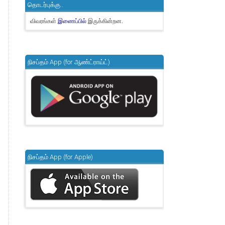
தொடர்புக்கு..
விவரங்கள்
இருக்கின்றன.
இணைப்பில்
நிசப்தம் App (for ஆண்ட்ராய்ட்)
நிசப்தம் App (for Apple)