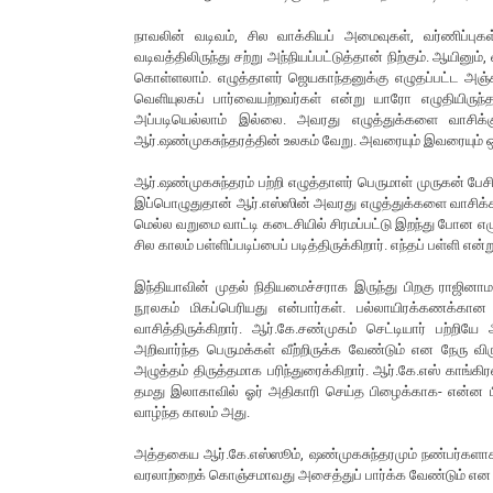
நாவலின் வடிவம், சில வாக்கியப் அமைவுகள், வர்ணிப்பு
வடிவத்திலிருந்து சற்று அந்நியப்பட்டுத்தான் நிற்கும். ஆயினும
கொள்ளலாம். எழுத்தாளர் ஜெயகாந்தனுக்கு எழுதப்பட்ட அஞ்ச
வெளியுலகப் பார்வையற்றவர்கள் என்று யாரோ எழுதியிருந்
அப்படியெல்லாம் இல்லை. அவரது எழுத்துக்களை வாசிக்க
ஆர்.ஷண்முகசுந்தரத்தின் உலகம் வேறு. அவரையும் இவரையும் 
ஆர்.ஷண்முகசுந்தரம் பற்றி எழுத்தாளர் பெருமாள் முருகன் 
இப்பொழுதுதான் ஆர்.எஸ்ஸின் அவரது எழுத்துக்களை வாசிக்க ம
மெல்ல வறுமை வாட்டி கடைசியில் சிரமப்பட்டு இறந்து போன எழு
சில காலம் பள்ளிப்படிப்பைப் படித்திருக்கிறார். எந்தப் பள்ளி எ
இந்தியாவின் முதல் நிதியமைச்சராக இருந்து பிறகு ராஜினா
நூலகம் மிகப்பெரியது என்பார்கள். பல்லாயிரக்கணக்கான 
வாசித்திருக்கிறார். ஆர்.கே.சண்முகம் செட்டியார் பற்
அறிவார்ந்த பெருமக்கள் வீற்றிருக்க வேண்டும் என நேரு வ
அழுத்தம் திருத்தமாக பரிந்துரைக்கிறார். ஆர்.கே.எஸ் காங
தமது இலாகாவில் ஓர் அதிகாரி செய்த பிழைக்காக- என்ன ப
வாழ்ந்த காலம் அது.
அத்தகைய ஆர்.கே.எஸ்ஸூம், ஷண்முகசுந்தரமும் நண்பர்களாக இர
வரலாற்றைக் கொஞ்சமாவது அசைத்துப் பார்க்க வேண்டும் என ம