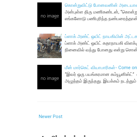
கொன்றுவிட்டு போனவனின் அடையாளம்
அன்புள்ள திரு மணிகண்டன், “கொன்ற
எங்களோடு பணிபுரிந்த நண்பரைத்தான் க
ப்ளாக் அண்ட் ஒயிட் நாயகியின் அட்
ப்ளாக் அண்ட் ஒயிட் கதாநாயகி விளக்
நினைவில் வந்து போனது என்று சொன்
மீன் மார்கெட் வியாபாரிகள்- Come o
“இவர் ஒரு பயங்கரமான கம்யூனிஸ்ட்” எ
அழுத்தம் இருந்தது. இயக்கம் நடத்தும
Newer Post