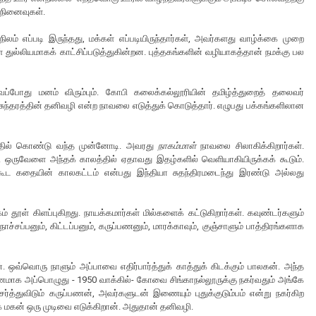
் நினைவுகள்.
லம் எப்படி இருந்தது, மக்கள் எப்படியிருந்தார்கள், அவர்களது வாழ்க்கை முறை
ள் துல்லியமாகக் காட்சிப்படுத்துகின்றன. புத்தகங்களின் வழியாகத்தான் நமக்கு பல
்போது மனம் விரும்பும். கோபி கலைக்கல்லூரியின் தமிழ்த்துறைத் தலைவர்
ுந்தரத்தின் தனிவழி என்ற நாவலை எடுத்துக் கொடுத்தார். எழுபது பக்கங்களிலான
்தில் கொண்டு வந்த முன்னோடி. அவரது
நாகம்மாள்
நாவலை சிலாகிக்கிறார்கள்.
ை. ஒருவேளை அந்தக் காலத்தில் ஏதாவது இதழ்களில் வெளியாகியிருக்கக் கூடும்.
் கூட கதையின் காலகட்டம் என்பது இந்தியா சுதந்திரமடைந்து இரண்டு அல்லது
் தூள் கிளப்புகிறது. நாயக்கமார்கள் மில்களைக் கட்டுகிறார்கள். கவுண்டர்களும்
நாச்சப்பனும், கிட்டப்பனும், கருப்பணனும், மாரக்காவும், குஞ்சாளும் பாத்திரங்களாக
. ஒவ்வொரு நாளும் அப்பாவை எதிர்பார்த்துக் காத்துக் கிடக்கும் பாலகன். அந்த
ரணமாக அப்பொழுது - 1950 வாக்கில்- கோவை சிங்காநல்லூருக்கு நகர்வதும் அங்கே
ேர்த்துவிடும் கருப்பணன், அவர்களுடன் இணையும் புதுக்குடும்பம் என்று நகர்கிற
 மகன் ஒரு முடிவை எடுக்கிறான். அதுதான் தனிவழி.