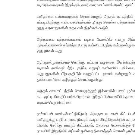
ஆயிரம் கதைகள் இருக்கும். கலர் கலரான ப்ளாக் அண்ட் ஒயிட
மனிதர்கள் எவ்வளவுதான் சொன்னாலும் அந்தக் காலத்தில் நி
எப்படியிருந்தது என்பதையெல்லாம் புரிந்து கொள்ள புத்தகங்க
நூறு வரலாறுகளின் கதவுகள் திறக்கக் கூடும்.
அத்தகைய புத்தகங்களைப் படிக்க வேண்டும் என்று அவ்வப
மகுடீஸ்வரனைச் சந்தித்த போது தன்னிடமிருந்த ஆர்.ஷண்முகச
குறு நாவல் அது.
ஆர்.ஷண்முகசுந்தரம் கொங்கு வட்டார வழக்கை இலக்கியத
ஆனால்
தனிவழி
பற்றிய குறிப்பு எதுவும் கண்ணில்படவில்ல
அறுபதுகளின் பிற்பகுதியில் எழுதப்பட்ட நாவல் என்றாலும
மூன்றாண்டுகள் கழித்துத் தொடங்குகிறது.
அந்தக் காலகட்டத்தில் கோயமுத்தூர் ஜில்லாவில் பணப்புழக்கம
கூட முட்டி மோதிப் பார்க்கிறார்கள். இந்தப் பின்னணியில்தான் 
வடிவம் பெறுகிறார்கள்.
நாச்சப்பன் வண்டியோட்டுகிறவர். அவருடைய மகன் கிட்டப்பன்
மனிதருக்கு எதிர்பாராமல் நிகழக் கூடிய விபத்தொன்றின் கா
மில்லில் சேர்ந்து வளரும் கிட்டப்பன், அவனை வேலைக்குச் ச
நாவலின் இறுதியில் அப்பன் ஒன்றை நினைத்துக் கொண்டிருக்க