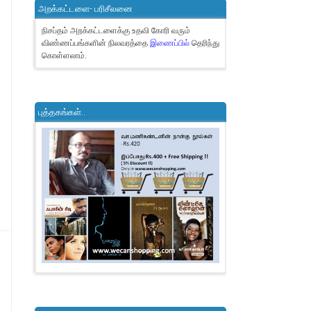
அறக்கட்டளை- பரிசீலனை
நிசப்தம் அறக்கட்டளைக்கு உதவி கோரி வரும்
விண்ணப்பங்களின் நிலவரத்தை
இணைப்பில்
தெரிந்து
கொள்ளலாம்.
புத்தகங்கள்..