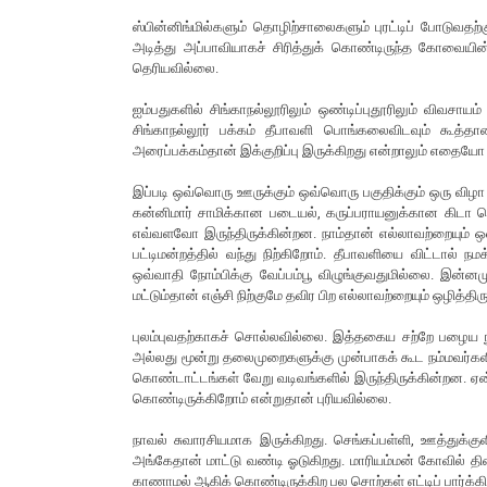
ஸ்பின்னிங்மில்களும் தொழிற்சாலைகளும் புரட்டிப் போடுவத
அடித்து அப்பாவியாகச் சிரித்துக் கொண்டிருந்த கோவையின
தெரியவில்லை.
ஐம்பதுகளில் சிங்காநல்லூரிலும் ஒண்டிப்புதூரிலும் விவசா
சிங்காநல்லூர் பக்கம் தீபாவளி பொங்கலைவிடவும் கூத்த
அரைப்பக்கம்தான் இக்குறிப்பு இருக்கிறது என்றாலும் எதையோ 
இப்படி ஒவ்வொரு ஊருக்கும் ஒவ்வொரு பகுதிக்கும் ஒரு விழா அ
கன்னிமார் சாமிக்கான படையல், கருப்பராயனுக்கான கிடா
எவ்வளவோ இருந்திருக்கின்றன. நாம்தான் எல்லாவற்றையும் ஒ
பட்டிமன்றத்தில் வந்து நிற்கிறோம். தீபாவளியை விட்டால் 
ஒவ்வாதி நோம்பிக்கு வேப்பம்பூ விழுங்குவதுமில்லை. இன்னமும
மட்டும்தான் எஞ்சி நிற்குமே தவிர பிற எல்லாவற்றையும் ஒழித்திர
புலம்புவதற்காகச் சொல்லவில்லை. இத்தகைய சற்றே பழைய நூ
அல்லது மூன்று தலைமுறைகளுக்கு முன்பாகக் கூட நம்மவர்களி
கொண்டாட்டங்கள் வேறு வடிவங்களில் இருந்திருக்கின்றன. ஏன
கொண்டிருக்கிறோம் என்றுதான் புரியவில்லை.
நாவல் சுவாரசியமாக இருக்கிறது. செங்கப்பள்ளி, ஊத்துக்குளி
அங்கேதான் மாட்டு வண்டி ஓடுகிறது. மாரியம்மன் கோவில் 
காணாமல் ஆகிக் கொண்டிருக்கிற பல சொற்கள் எட்டிப் பார்க்