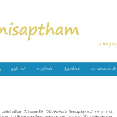
ு
நூல்முகம்
கடிதங்கள்
புத்தகங்கள்
வா.மணிகண்டன்
மனிதர்களிடம் பேச்சுவாக்கில் ‘அப்பவெல்லாம் கோயமுத்தூரு....’ என்று சாவி
ந்த ஊர் என்றில்லை- எந்தவொரு ஊரில் வாழ்ந்தவர்களுக்கும் அப்படிச் சொல்வதற்கு