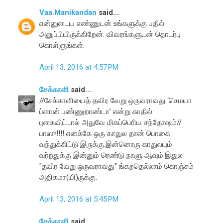
Vaa.Manikandan
said...
என்னுடைய எண்ணுடன் உங்களுக்கு பதில்
அனுப்பியிருக்கிறேன். விவரங்களுடன் தொடர்பு
கொள்ளுங்கள்.
April 13, 2016 at 4:57 PM
சேக்காளி
said...
//சேக்காளியைத் தவிர வேறு ஒருவராவது ‘செமயா
ப்ளான் பண்ணுறாண்டா’ என்று காதில்
புகைவிட்டால் அதுவே மிகப்பெரிய சந்தோஷம்//
பாஸு!!!! எனக்கே ஒரு காதுல தான் பொகை
வந்துக்கிட்டு இருக்கு.இன்னொரு காதுலயும்
வர்றதுக்கு இன்னும் ரெண்டு நாளு ஆவும்.இதுல
"தவிர வேறு ஒருவராவது" ங்கறதெல்லாம் கொஞ்சம்
அதிகமா(யி)ருக்கு.
April 13, 2016 at 5:45 PM
சேக்காளி
said...