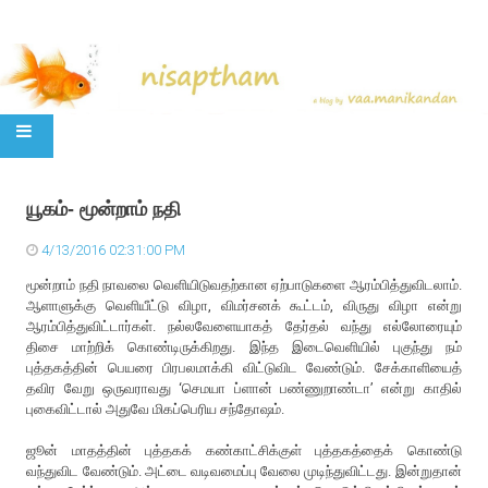
SKIP TO CONTENT
யூகம்- மூன்றாம் நதி
4/13/2016 02:31:00 PM
மூன்றாம் நதி நாவலை வெளியிடுவதற்கான ஏற்பாடுகளை ஆரம்பித்துவிடலாம்.
ஆளாளுக்கு வெளியீட்டு விழா, விமர்சனக் கூட்டம், விருது விழா என்று
ஆரம்பித்துவிட்டார்கள். நல்லவேளையாகத் தேர்தல் வந்து எல்லோரையும்
திசை மாற்றிக் கொண்டிருக்கிறது. இந்த இடைவெளியில் புகுந்து நம்
புத்தகத்தின் பெயரை பிரபலமாக்கி விட்டுவிட வேண்டும். சேக்காளியைத்
தவிர வேறு ஒருவராவது ‘செமயா ப்ளான் பண்ணுறாண்டா’ என்று காதில்
புகைவிட்டால் அதுவே மிகப்பெரிய சந்தோஷம்.
ஜூன் மாதத்தின் புத்தகக் கண்காட்சிக்குள் புத்தகத்தைக் கொண்டு
வந்துவிட வேண்டும். அட்டை வடிவமைப்பு வேலை முடிந்துவிட்டது. இன்றுதான்