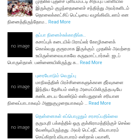
முதலில் புஞ்சை புளியம்பட்டி சிறப்புப் பள்ளியில்
இருக்கும் குழந்தைகளைச் சந்தித்து அவர்களிடம்
தொலைக்காட்சிப் பெட்டியை வழங்கிவிடலாம் என
நினைத்திருந்தோம…
Read More
தப்பா நினைச்சுக்காதீங்க...
கசாப்புக் கடையில் பிராய்லர் கோழிகளைக்
கொல்வது குரூரமாக இருக்கும். முதலில் அவற்றை
உயிருள்ளவையாகவே கருதமாட்டார்கள். ஜடப்
பொருள்தான். பண்ணையிலிருந்து க…
Read More
புரையோடும் வெறுப்பு
மாநிலத்தின் பிரச்சினைகளுக்கான தீர்வுகளை
இந்திய தேசியம் என்ற அமைப்பிலிருந்தபடியே
கண்டடைய வேண்டும் என்பதுதான் சரியான
நிலைப்பாடாகவும் அணுகுமுறையாகவும் …
Read More
தென்னைகள் எப்பொழுதும் சரசரப்பதில்லை
தருமபுரி பக்கத்தில் ஒரு குக்கிராமத்திற்குச் செல்ல
வேண்டியிருந்தது. அவர் பெட்ஷீட் வியாபாரம்
செய்கிறார்.வியாபாரம் என்றால் பவானி,