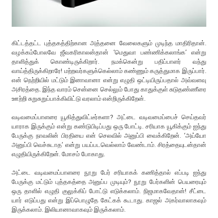
கிட்டத்தட்ட புத்தகத்திற்கான அத்தனை வேலைகளும் முடிந்த மாதிரிதான்.
வழக்கம்போலவே ஜீவகரிகாலன்தான் ‘மெதுவா பண்ணிக்கலாங்க’ என்று
தாளித்துக் கொண்டிருக்கிறார். நமக்கென்று பதிப்பாளர் வந்து
வாய்த்திருக்கிறாரே! மற்றவர்களுக்கெல்லாம் கண்ணும் கருத்துமாக இருப்பார்.
என் நெற்றியில் மட்டும் இனாவானா என்று எழுதி ஒட்டியிருப்பதால் அவ்வளவு
அசிரத்தை. இந்த வாரம் சென்னை செல்லும் போது காதுக்குள் சுடுதண்ணீரை
ஊற்றி சுறுசுறுப்பாக்கிவிட்டு வரலாம் என்றிருக்கிறேன்.
வடிவமைப்பாளரை யூகித்துவிட்டீர்களா? அட்டை வடிவமைப்பைச் செய்தவர்
யாராக இருக்கும் என்று கண்டுபிடிப்பது ஒரு போட்டி. சரியாக யூகிக்கும் ஐந்து
பேருக்கு நாவலின் பிரதியை என் செலவில் அனுப்பி வைக்கிறேன். ‘அய்யோ
அனுப்பி வெச்சுடாத’ என்று பயப்படவெல்லாம் வேண்டாம். சிரத்தையுடன்தான்
எழுதியிருக்கிறேன். மோசம் போகாது.
அட்டை வடிவமைப்பாளரை நூறு பேர் சரியாகக் கணித்தால் எப்படி ஐந்து
பேருக்கு மட்டும் புத்தகத்தை அனுப்ப முடியும்? நூறு பேர்களின் பெயரையும்
ஒரு தாளில் எழுதி குலுக்கிப் போட்டு எடுக்கலாம். நிஜமாகவேதான்! சீட்டை
யார் எடுப்பது என்று இப்பொழுதே கேட்கக் கூடாது. காஜல் அகர்வாலாகவும்
இருக்கலாம். இலியானாவாகவும் இருக்கலாம்.