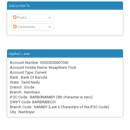
Subscribe To
Posts
Comments
அறக்கட்டளை
Account Number: 05520200007042
Account Holder Name: Nisaptham Trust
Account Type: Current
Bank : Bank Of Baroda
State : Tamil Nadu
District : Erode
Branch : Nambiyur
IFSC Code : BARB0NAMBIY (5th character is zero)
SWIFT Code: BARBINBBCOI
Branch Code : NAMBIY (Last 6 Characters of the IFSC Code)
City : Nambiyur