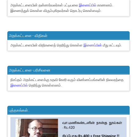
அறக்கட்டளையின் தன்னார்வலர்கள் பட்டியலை
இணைப்பில்
காணலாம்.
இணைத்துக் கொள்ள விரும்புகிறவர்கள் தொடர்பு கொள்ளவும்.
அறக்கட்டளை - விதிகள்
அறக்கட்டளையின் விதிகளைத் தெரிந்து கொள்ள
இணைப்பின்
மீது சுட்டவும்.
அறக்கட்டளை- பரிசீலனை
நிசப்தம் அறக்கட்டளைக்கு உதவி கோரி வரும் விண்ணப்பங்களின் நிலவரத்தை
இணைப்பில்
தெரிந்து கொள்ளலாம்.
புத்தகங்கள்..