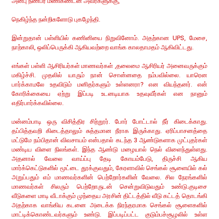
அன்பு நண்பர் மணிகண்டன் அவர்களுக்கு,
நெகிழ்ந்த நன்றிகளோடு புகழேந்தி.
இன்றுதான் பள்ளியில் கணினியை நிறுவினோம். அதற்கான UPS, மேசை,
நாற்காலி, ஒலிப்பெருக்கி ஆகியவற்றை வாங்க காலதாமதம் ஆகிவிட்டது.
எங்கள் பள்ளி ஆசிரியர்கள் மாணவர்கள் ,தலைமை ஆசிரியர் அனைவருக்கும்
மகிழ்ச்சி. முதலில் யாரும் நான் சொன்னதை நம்பவில்லை. யாரென
பார்க்காமலே உதவிடும் மனிதர்களும் உள்ளனரா? என வியந்தனர். என்
கோரிக்கையை ஏற்று இப்படி உடனடியாக உதவுவீர்கள் என நானும்
எதிர்பார்க்கவில்லை.
மன்னம்பாடி ஒரு விசித்திர சிற்றூர். போர் போட்டால் நீர் கிடைக்காது.
தப்பித்தவறி கிடைத்தாலும் சுத்தமான நீராக இருக்காது. ஏரிப்பாசனத்தை
மட்டுமே நம்பிதான் விவசாயம் என்பதால் கடந்த 3 ஆண்டுகளாக முட்புதர்கள்
மண்டிய விளை நிலங்கள். இந்த ஆண்டு மழையால் நெல் விளைந்துள்ளது.
அதனால் வேலை வாய்ப்பு தேடி கோயம்பேடு, திருச்சி ஆகிய
மார்க்கெட்டுகளில் மூட்டை தூக்குவதும், கேரளாவில் செங்கல் சூளையில் கல்
அறுப்பதும் எம் மாணவர்களின் பெற்றோர்களின் வேலை. சில நேரங்களில்
மாணவர்கள் சிலரும் பெற்றோருடன் சென்றுவிடுவதும் உண்டு.குடிசை
வீடுகளை மாடி வீடாக்கும் முந்தைய அரசின் திட்டத்தில் வீடு கட்டத் தொடங்கி
அதற்காக வாங்கிய கடனை அடைக்க நிரந்தரமாக செங்கல் சூளைகளில்
மாட்டிக்கொண்டவர்களும் உண்டு. இப்படிப்பட்ட குடும்பச்சூழலில் உள்ள