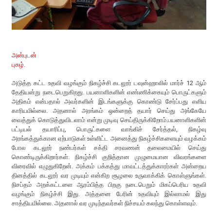
அன்புடன்
புகழ்.
அடுத்த கட்ட உதவி வழங்கும் நிகழ்ச்சி கடலூர் டவுன்ஹாலில் மார்ச் 12 ஆம்
தேதியன்று நடைபெறுகிறது. பயனாளிகளின் எண்ணிக்கையும் பொருட்களும்
அதிகம் என்பதால் அவர்களின் இடங்களுக்கு கொண்டு சேர்ப்பது எளிய
காரியமில்லை. அதனால் அரங்கம் ஒன்றைத் தயார் செய்து அங்கேயே
வைத்துக் கொடுத்துவிடலாம் என்று முடிவு செய்திருக்கிறோம்.பயனாளிகளின்
பட்டியல் தயாரிப்பு, பொருட்களை வாங்கிச் சேர்த்தல், நிகழ்வு
அரங்கத்துக்கான ஏற்பாடுகள் உள்ளிட்ட அனைத்து நிகழ்ச்சிகளையும் வழக்கம்
போல கடலூர் நண்பர்கள் சக்தி சரவணன் தலைமையில் செய்து
கொண்டிருக்கிறார்கள். நிகழ்ச்சி குறித்தான முழுமையான விவரங்களை
விரைவில் எழுதுகிறேன். அக்கம் பக்கத்து மாவட்டத்துக்காரர்கள் அன்றைய
தினத்தில் கடலூர் வர முடியும் என்கிற சூழலை உருவாக்கிக் கொள்ளுங்கள்.
நிசப்தம் அறக்கட்டளை ஆரம்பித்த பிறகு நடைபெறும் மிகப்பெரிய உதவி
வழங்கும் நிகழ்ச்சி இது. அத்தனை பேரின் உதவியும் இல்லாமல் இது
சாத்தியமில்லை. அதனால் வர முடிந்தவர்கள் நிச்சயம் கலந்து கொள்ளவும்.