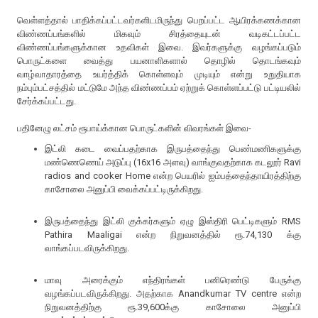
வெள்ளத்தால் பாதிக்கப்பட்டவர்களிடமிருந்து பெறப்பட்ட ஆயிரக்கணக்கான
விண்ணப்பங்களில் மிகவும் சிரத்தையுடன் வடிகட்டப்பட்ட
விண்ணப்பங்களுக்கான உதவிகள் இவை. இவர்களுக்கு வழங்கப்படும்
பொருட்களை வைத்து பயனாளிகளால் தொழில் தொடங்கவும்
வாழ்வாதாரத்தை உயர்த்திக் கொள்ளவும் முடியும் என்று உறுதியாக
நம்பும்பட்சத்தில் மட்டுமே அந்த விண்ணப்பம் ஏற்றுக் கொள்ளப்பட்டு பட்டியலில்
சேர்க்கப்பட்டது.
பதினேழு லட்சம் ரூபாய்க்கான பொருட்களின் விவரங்கள் இவை-
இட்லி கடை வைப்பதற்காக இருபத்தைந்து பெண்மணிகளுக்கு
மண்ணெணெய் அடுப்பு (16x16 அளவு) வாங்குவதற்காக கடலூர் Ravi
radios and cooker Home என்ற பெயரில் ஐம்பத்தைந்தாயிரத்திற்கு
காசோலை அனுப்பி வைக்கப்பட்டிருக்கிறது.
இருபத்தைந்து இட்லி குக்கர்களும் ஏழு இஸ்திரி பெட்டிகளும் RMS
Pathira Maaligai என்ற நிறுவனத்தில் ரூ.74,130 க்கு
வாங்கப்படவிருக்கிறது.
மாவு அரைக்கும் எந்திரங்கள் பனிரெண்டு பேருக்கு
வழங்கப்படவிருக்கிறது. அதற்காக Anandkumar TV centre என்ற
நிறுவனத்திற்கு ரூ.39,600க்கு காசோலை அனுப்பி