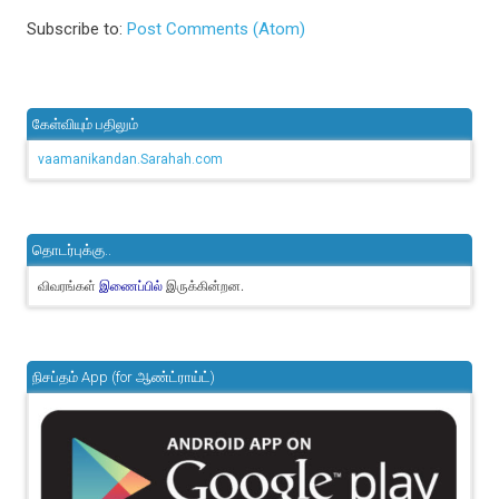
Subscribe to:
Post Comments (Atom)
கேள்வியும் பதிலும்
vaamanikandan.Sarahah.com
தொடர்புக்கு..
விவரங்கள்
இருக்கின்றன.
இணைப்பில்
நிசப்தம் App (for ஆண்ட்ராய்ட்)