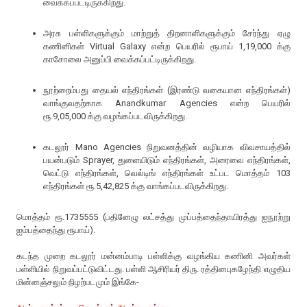
வைக்கப்பட்டிருக்கிறது.
அரசு பள்ளிகளுக்கும் மாற்றுத் திறனாளிகளுக்கும் சேர்ந்து ஏழு
கணினிகள் Virtual Galaxy என்ற பெயரில் ரூபாய் 1,19,000 க்கு
காசோலை அனுப்பி வைக்கப்பட்டிருக்கிறது.
நூற்றைம்பது தையல் எந்திரங்கள் (இரண்டு வகையான எந்திரங்கள்)
வாங்குவதற்காக Anandkumar Agencies என்ற பெயரில்
ரூ.9,05,000 க்கு வழங்கப்படவிருக்கிறது.
கடலூர் Mano Agencies நிறுவனத்தின் வழியாக விவசாயத்தில்
பயன்படும் Sprayer, துளையிடும் எந்திரங்கள், அரைவை எந்திரங்கள்,
வெட்டு எந்திரங்கள், வெல்டிங் எந்திரங்கள் உட்பட மொத்தம் 103
எந்திரங்கள் ரூ.5,42,825 க்கு வாங்கப்படவிருக்கிறது.
மொத்தம் ரூ.1735555 (பதினேழு லட்சத்து முப்பத்தைந்தாயிரத்து ஐநூற்று
ஐம்பத்தைந்து ரூபாய்).
கடந்த முறை கடலூர் மன்னம்பாடி பள்ளிக்கு வழங்கிய கணினி அவர்கள்
பள்ளியில் நிறுவப்பட்டுவிட்டது. பள்ளி ஆசிரியர் திரு. ரத்தினபுகழேந்தி எழுதிய
மின்னஞ்சலும் நிழற்படமும் இங்கே-