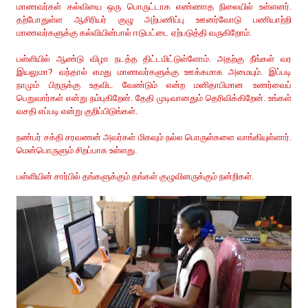
மாணவர்கள் கல்வியை ஒரு பொருட்டாக எண்ணாத நிலையில் உள்ளனர்.
தற்போதுள்ள ஆசிரியர் குழு அற்பணிப்பு ஊனர்வோடு பணியாற்றி
மாணவர்களுக்கு கல்வியின்பால் ஈடுபட்டை ஏற்படுத்தி வருகிறோம்.
பள்ளியில் ஆண்டு விழா நடத்த திட்டமிட்டுள்ளோம். அதற்கு நீங்கள் வர
இயலுமா? வந்தால் எமது மாணவர்களுக்கு ஊக்கமாக அமையும். இப்படி
நாமும் பிறருக்கு உதவிட வேண்டும் என்ற மனிதாபிமான உணர்வைப்
பெறுவார்கள் என்று நம்புகிறேன். தேதி முடிவானதும் தெரிவிக்கிறேன். உங்கள்
வசதி எப்படி என்று குறிப்பிடுங்கள்.
நண்பர் சக்தி சரவணன் அவர்கள் மிகவும் நல்ல பொருள்களை வாங்கியுள்ளார்.
மென்பொருளும் சிறப்பாக உள்ளது.
பள்ளியின் சார்பில் தங்களுக்கும் தங்கள் குழுவினருக்கும் நன்றிகள்.