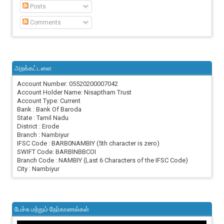
Posts
Comments
அறக்கட்டளை
Account Number: 05520200007042
Account Holder Name: Nisaptham Trust
Account Type: Current
Bank : Bank Of Baroda
State : Tamil Nadu
District : Erode
Branch : Nambiyur
IFSC Code : BARB0NAMBIY (5th character is zero)
SWIFT Code: BARBINBBCOI
Branch Code : NAMBIY (Last 6 Characters of the IFSC Code)
City : Nambiyur
பேச்சு மற்றும் நேர்காணல்கள்