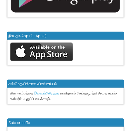
நிசப்தம் App (for Apple)
கல்வி உதவிக்கான விண்ணப்பம்
விண்ணப்பத்தை
தரவிறக்கம் செய்து பூர்த்தி செய்து தபால்/
இணைப்பிலிருந்து
கூரியரில் அனுப்பி வைக்கவும்.
Subscribe To