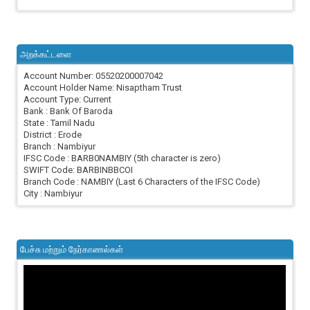
அறக்கட்டளை
Account Number: 05520200007042
Account Holder Name: Nisaptham Trust
Account Type: Current
Bank : Bank Of Baroda
State : Tamil Nadu
District : Erode
Branch : Nambiyur
IFSC Code : BARB0NAMBIY (5th character is zero)
SWIFT Code: BARBINBBCOI
Branch Code : NAMBIY (Last 6 Characters of the IFSC Code)
City : Nambiyur
பேச்சு மற்றும் நேர்காணல்கள்