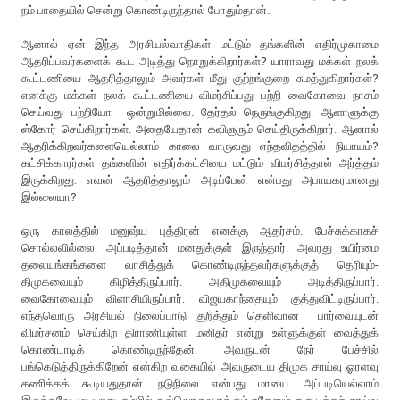
நம் பாதையில் சென்று கொண்டிருந்தால் போதும்தான்.
ஆனால் ஏன் இந்த அரசியல்வாதிகள் மட்டும் தங்களின் எதிர்முகாமை
ஆதரிப்பவர்களைக் கூட அடித்து நொறுக்கிறார்கள்? யாராவது மக்கள் நலக்
கூட்டணியை ஆதரித்தாலும் அவர்கள் மீது குற்றங்குறை சுமத்துகிறார்கள்?
எனக்கு மக்கள் நலக் கூட்டணியை விமர்சிப்பது பற்றி வைகோவை நாசம்
செய்வது பற்றியோ ஒன்றுமில்லை. தேர்தல் நெருங்குகிறது. ஆளாளுக்கு
ஸ்கோர் செய்கிறார்கள். அதையேதான் கவிஞரும் செய்திருக்கிறார். ஆனால்
ஆதரிக்கிறவர்களையெல்லாம் காலை வாருவது எந்தவிதத்தில் நியாயம்?
கட்சிக்காரர்கள் தங்களின் எதிர்க்கட்சியை மட்டும் விமர்சித்தால் அர்த்தம்
இருக்கிறது. எவன் ஆதரித்தாலும் அடிப்பேன் என்பது அபாயகரமானது
இல்லையா?
ஒரு காலத்தில் மனுஷ்ய புத்திரன் எனக்கு ஆதர்சம். பேச்சுக்காகச்
சொல்லவில்லை. அப்படித்தான் மனதுக்குள் இருந்தார். அவரது உயிர்மை
தலையங்கங்களை வாசித்துக் கொண்டிருந்தவர்களுக்குத் தெரியும்-
திமுகவையும் கிழித்திருப்பார். அதிமுகவையும் அடித்திருப்பார்.
வைகோவையும் விளாசியிருப்பார். விஜயகாந்தையும் குத்துவிட்டிருப்பார்.
எந்தவொரு அரசியல் நிலைப்பாடு குறித்தும் தெளிவான பார்வையுடன்
விமர்சனம் செய்கிற திராணியுள்ள மனிதர் என்று உள்ளுக்குள் வைத்துக்
கொண்டாடிக் கொண்டிருந்தேன். அவருடன் நேர் பேச்சில்
பங்கெடுத்திருக்கிறேன் என்கிற வகையில் அவருடைய திமுக சாய்வு ஓரளவு
கணிக்கக் கூடியதுதான். நடுநிலை என்பது மாயை. அப்படியெல்லாம்