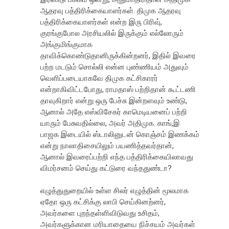
ஆதரவு பத்திரிக்கையாளர்கள். திமுக ஆதரவு
பத்திரிக்கையாளர்கள் என்ற இரு பிரிவு்,
குரங்குபோல அரசியலில் இருக்கும் எல்லோரும்
அங்குமிங்குமாக
தாவிக்கொண்டுதானிருக்கின்றனர், இதில் இவரை
பற்ற மடடும் சொல்லி என்ன புண்ணியம் அதுவும்
வெளிப்படையாகவே திமுக கட்சிகாரர்
என்றாகிவிட்டபோது, ராமதாஸ் பற்றிதான் கூட்டணி
தாவுகிறார் என்று ஒரு பேச்சு இன்றளவும் உண்டு,
ஆனால் அதே எஸ்விசேகர் காமெடியனைப் பற்றி
யாரும் பேசுவதில்லை, அவர் அதிமுக. காங்,இ
பாஜக இடையில் ஸ்டாலினுடன் கொஞ்சம் இணக்கம்
என்று நாலாதிசையிலும் பயணித்தவர்தான்,
ஆனால் இவரைப்பற்றி எந்த பத்திரிக்கையிலாவது
விமர்சனம் செய்து கட்டுரை வந்ததுண்டா?
எழுத்துதுறையில் உள்ள சிலர் எழுத்தின் மூலமாக
ஏதோ ஒரு கட்சிக்கு லாபி செய்கினற்னர்,
அவர்களை புறந்தள்ளிவிடுவது உசிதம்,
அவர்களுக்கான மரியாதையை நிச்சயம் அவர்கள்