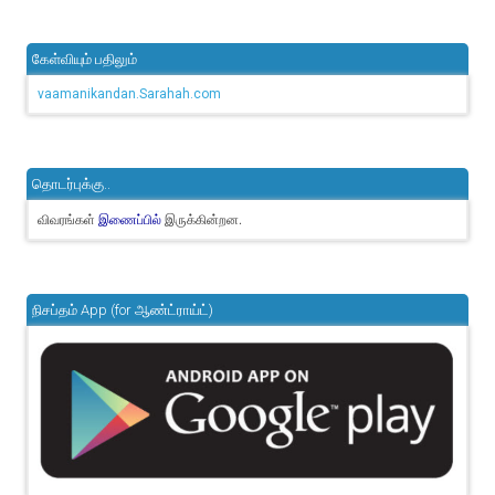
கேள்வியும் பதிலும்
vaamanikandan.Sarahah.com
தொடர்புக்கு..
விவரங்கள்
இருக்கின்றன.
இணைப்பில்
நிசப்தம் App (for ஆண்ட்ராய்ட்)