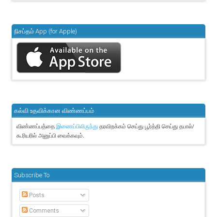
நிசப்தம் App (for Apple)
கல்வி உதவிக்கான விண்ணப்பம்
விண்ணப்பத்தை
தரவிறக்கம் செய்து பூர்த்தி செய்து தபால்/
இணைப்பிலிருந்து
கூரியரில் அனுப்பி வைக்கவும்.
Subscribe To
Posts
Comments