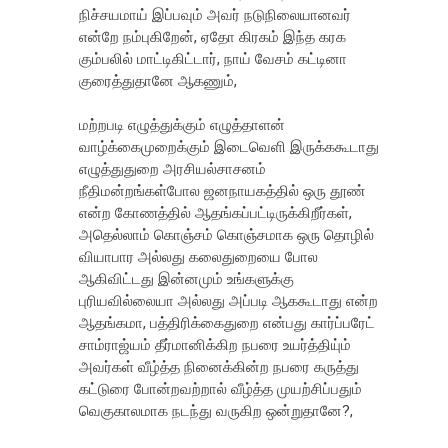
நிச்சயமாய் இப்பவும் அவர் நடுநிலையானவர்
என்றே நம்புகிறேன், ஏதோ கிரகம் இந்த கரக
கும்பலில் மாட்டிகிட்டார், நாய் வேசம் கட்டினா
குரைத்துதானே ஆகணும்,
மற்றபடி எழுத்துக்கும் எழுத்தாளன்
வாழ்க்கைமுறைக்கும் இடைவெளி இருக்ககூடாது
எழுத்துதுறை அரசியல்சாசனம்
நீதிமன்றங்கள்போல ஜனநாயகத்தில் ஒரு தூண்
என்ற கோணத்தில் ஆதங்கப்பட்டிருக்கிறீர்கள்,
அதெல்லாம் கொஞ்சம் கொஞ்சமாக ஒரு தொழில்
வியாபார அல்லது கலைதுறையை போல
ஆகிவிட்டது இன்னமும் உங்களுக்கு
புரியவில்லையா அல்லது அப்படி ஆககூடாது என்ற
ஆதங்கமா, பத்திரிக்கைதுறை என்பது கார்ப்பரேட்
சாம்ராஜ்யம் தீர்மானிக்கிற நபரை உயர்த்தியு்ம்
அவர்கள் வீழ்த்த நினைக்கின்ற நபரை கருத்து
கட்டுரை போன்றவற்றால் வீழ்த்த முயற்சிப்பதும்
வெகுகாலமாக ந‌டந்து வருகிற ஒன்றுதானே?,