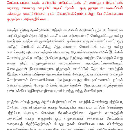
வேட்டையாடினார்கள், சதிகளில் ஈடுபட்டார்கள், தீ வைத்து எரித்தார்கள்,
வரலாறு காணாத ஊழலில் ஈடுபட்டார்கள். ஒரு ஜனநாயக அமைப்பின்
மக்களது உணர்ச்சிகளை நாம் அவமதிக்கிறோம் என்று யோசிக்கக்கூடிய
ஒருவர்கூட அங்கு இல்லை.
அடுத்த ஐந்தே ஆண்டுகளில் அந்தக் கட்சியின் அதிகாரப் பூர்வ பேச்சாளராக
மாறியிருக்கும் அவர் அந்தக் கட்சி எல்லாவற்றையும் சரி செய்துவிட்டது என்று
அவர் நம்புவதற்கான முகாந்திரங்களில் ஒன்றையாவது சுட்டிக்காட்டலாம். ஒரு
மனிதர் அரசியல் கட்சிக்கு ஆதரவாளராக செயல்படக் கூடாது என்று
சொல்லுகிற உரிமை யாருக்கும் கிடையாது. ஆனால் பொதுவெளியில் இயங்கிக்
கொண்டிருக்கிற மனிதர் திடீரென தனது நிறத்தை மாற்றிக் கொள்ளும் போது
தனது நிறம் மாறுதலுக்கான காரணங்களை குறைந்தபட்சமாகவேனும்
பேசுவதுதான் நியாயமானதாக இருக்கும். வாசிப்பின் தொடக்க காலத்தில்
இருந்த எனக்கு உயிர்மை தலையங்கங்கள் சிலிர்ப்பூட்டின என்பதை வெற்றுச்
சொற்களாகச் சொல்லவில்லை. அவற்றை கடந்த சில நாட்களாகப் புரட்டிக்
கொண்டிருக்கும் போது அந்தத் தருணங்களில் அவருடைய எழுத்துக்கள்
உண்டாக்கிய அதிர்வுகள் நினைவுகளில் வந்து வந்து போகின்றன.
நாஞ்சில் சம்பத் தனது அரசியல் நிலைப்பாட்டை மாற்றிக் கொள்வது பற்றியோ,
அனிதா ராதாகிருஷ்ணன் தனது வேஷ்டியின் கரையை மாற்றிக் கொள்வது
பற்றியோ அலட்டிக் கொள்ள வேண்டியதில்லை. ஆனால் சமூகத்தின்
மனசாட்சி என்று கருதுகிற ஒரு எழுத்தாளன் தனக்கான வேட்டியின்
கரையைத் தேர்ந்தெடுக்கும் போது தான் வெளிப்படையாக விமர்சித்த
கருதுகோள்களிலாவது என்னவிதமான மாறுதல்கள் உண்டாகியிருக்கின்றன