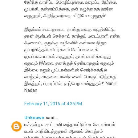
தேர்ந்த வாசிப்பு, மொழிப்புலமை, உழைப்பு, நேர்மை,
முயற்சி, தன்னம்பிக்கை, தன் எழுத்தைத் தானே
எழுதுதல், அறிந்தவற்றை மட்டுமே எழுதுதல்!
இருக்கக் கூடாதவை… நான்கு கதை எழுதிவிட்டு,
தான் ஆன்டன் செக்காவ் தரத்துப் படைப்பாளி என்ற
ஆணவம், குறுக்கு வழிகளில் தன்னை நிறுவ
முயற்சித்தல், விமர்சனம் செய்பவனைக்
குலப்பகையாகக் கருதுதல், தான் வாசிக்காதது
எதுவும் இல்லை, தனக்குத் தெரியாததும் எதுவும்
இல்லை எனும் முட்டாள்களின் சொர்க்கத்தில்
வாழ்தல், சாதனையாளர்களைப் பொருட்படுத்தாது
இருத்தல், பரபரப்பில் புகழ்பெற எண்ணுதல்!” Nanjil
Nadan
February 11, 2016 at 4:35 PM
Unknown
said...
மக்கள் நல கூட்டணி வந்த மட்டும் உடனே எல்லாம்
உடன் மாறிவிடத்துதான் ஆனால் கொஞ்சம்
மக்களிடம் தலைவர்களுக்கு பயம் இருக்கும் நாம்