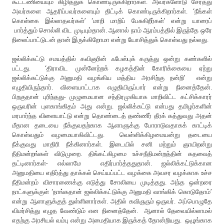
கூட்டணியையும் கிழித்துக் கொண்டிருக்கிறார்கள். அவர்களோடு சேர்த்து
அவர்களை ஆதரிப்பவர்களையும் திட்டிக் கொண்டிருக்கிறார்கள். ‘நீங்கள்
கொள்கை இல்லாதவர்கள்’ ‘மாறி மாறிப் பேசுகிறீர்கள்’ என்று யாரைப்
பார்த்தும் சொல்லி விட முடியும்தான். ஆனால் நாம் ஆரம்பத்தில் இருந்தே ஒரே
நிலைப்பாட்டுடன் தான் இருக்கிறோமா என்று யோசித்துக் கொள்வது நல்லது.
ஜல்லிக்கட்டு சமயத்தில் கவிஞரின் ஃபேஸ்புக் கருத்து ஒன்று கண்களில்
பட்டது. ‘திராவிட முன்னேற்றக் கழகத்தின் கோரிக்கையை ஏற்று
ஜல்லிக்கட்டுக்கு அனுமதி வழங்கிய மத்திய அரசிற்கு நன்றி’ என்று
எழுதியிருந்தார். விளையாட்டாக எழுதியிருப்பார் என்று நினைத்தேன்.
பிறகுதான் புரிந்தது- முழுமையான சந்திரமுகியாக மாறிவிட்ட கட்சிக்காரர்
ஒருவரின் புளகாங்கிதம் அது என்று. ஜல்லிக்கட்டு என்பது தமிழர்களின்
மரபார்ந்த விளையாட்டு என்று தொண்டைத் தண்ணீர் தீரக் கத்துவது அதன்
மீதான தடையை நீக்குவதற்காக ஆளாளுக்கு போராடுவதாகக் காட்டிக்
கொள்வதும் வழமையாகிவிட்டது. வெள்ளிக்கிழமையன்று தடையை
நீக்குவது மாதிரி நீக்கினார்கள். இடையில் சனி மற்றும் ஞாயிறன்று
நீதிமன்றங்கள் விடுமுறை. திங்கட்கிழமை உச்சநீதிமன்றத்தின் கதவைத்
தட்டினார்கள்- எல்லாமே எதிர்பார்த்ததுதான். ஜல்லிக்கட்டுக்கான
அனுமதியை எதிர்த்து தாக்கல் செய்யப்பட்ட வழக்கை அவசர வழக்காக உச்ச
நீதிமன்றம் விசாரணைக்கு எடுத்து சோலியை முடித்தது. அந்த ஒன்றரை
நாட்களுக்குள் ‘நாங்கதான் ஜல்லிக்கட்டுக்கு அனுமதி வாங்கிக் கொடுதோம்’
என்று ஆளாளுக்குத் துள்ளினார்கள். அதில் கவிஞரும் ஒருவர். அப்பொழுதே
விமர்சித்து எழுத வேண்டும் என நினைத்தேன். ஆனால் தேவையில்லாமல்
எதற்கு அரசியல் வம்பு என்று அமைதியாக இருக்கத் தோன்றியது. ஒழுங்காக