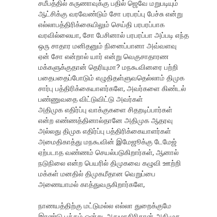
சமீபத்தில் கருணாவுக்கு பதில் ஜெவே மறுபடியும்
ஆட்சிக்கு வரவேண்டும் சோ பரபரப்பு பேச்சு என்று
எல்லாபத்திரிக்கையிலும் செய்தி பரபரப்பாக
வரவில்லையா, சோ பேசினால் பரபரப்பா அப்படி எந்த
ஒரு சாதார மனிதனும் நினைப்பானா அவ்வளவு
ஏன் சோ என்றால் யார் என்று வெகுசாதாரண
மக்களுக்குதான் தெரியுமா? மநகூவினரை பற்றி
பதைபதைப்போடும் எழுதிதள்ளுவதெல்லாம் திமுக
சார்பு பத்திரிக்கையாளர்களே, அவர்களை கிண்டல்
பண்ணுவதை விட்டுவிட்டு அவர்கள்
அதிமுக எதிர்ப்பு வாக்குகளை சிதறடிப்பார்கள்
என்ற எண்ணத்தினால்தானே அதிமுக ஆதரவு
அல்லது திமுக எதிர்ப்பு பத்திரிக்கையாளர்கள்
அமைதிகாத்து மநகூவின் இமேஜூக்கு ‌டே‌மேஜ்
ஏற்படாத வண்ணம் செயல்படுகிறார்கள், ஆனால்
நடுநிலை என்ற பெயரில் திமுகவை கழுவி ஊற்றி
மக்கள் மனதில் திமுகமீதான வெறுப்பை
அணையாமல் காத்துவருகிறார்களே,
நாணயத்திற்கு மட்டுமல்ல எல்லா துறைக்குமே
இரண்டு பக்கம் ஒன்று, அதுமாதிரிதான் அதிமுக