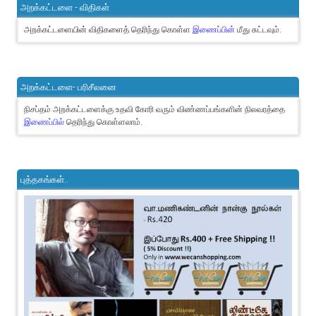
அறக்கட்டளை - விதிகள்
அறக்கட்டளையின் விதிகளைத் தெரிந்து கொள்ள
இணைப்பின்
மீது சுட்டவும்.
அறக்கட்டளை- பரிசீலனை
நிசப்தம் அறக்கட்டளைக்கு உதவி கோரி வரும் விண்ணப்பங்களின் நிலவரத்தை
இணைப்பில்
தெரிந்து கொள்ளலாம்.
புத்தகங்கள்..