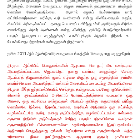
இருக்கவே முடியாது. நம்மில் ஒவ்வொருவருக்கும் ஏதேனும் ஒரு பக்கச் சாய்வு
இருக்கும். அதனால் அவருடைய திமுக சாய்வைத் தவறானதாக எடுத்துக்
கொள்ள வேண்டியதில்லை. ஆனால் கழகப் பேச்சாளராக மாறி
கட்சிக்காரர்களை வரிக்கு வரி அண்ணன் என்று விளிப்பதையும் கறுப்பு
சிவப்பில் அச்சடிக்கப்பட்ட தனது பெயரைப் பகிர்ந்து உச்சி குளிர்வதும் சிரிக்க
வைக்கிறது. அவர் அண்ணன் என்று விளித்து கும்பிடு போடுகிறவர்களில்
பலரும் இவருடைய எழுத்துக்கும் வாசிப்புக்கும் அருகில் நிற்கக் கூட
யோக்கிதையற்றவர்கள் என்பதுதான் நிதர்சனம்.
ஜூன் 2011 ஆம் ஆண்டு உயிர்மை தலையங்கத்தில் பின்வருமாறு எழுதுகிறார்-
தி.மு.க. ஆட்சியில் பொதுமக்களின் ஆழமான சில தார் மீக உணர்வுகள்
அவமதிக்கப்பட்டன. ஜெயலலிதா தனது வளர்ப்பு மகனுக்குச் செய்த
ஆடம்பரத் திருமணத்தின் மூலம் ஏழ்மை மிகுந்த ஒரு சமூகத்தின் தார்மீக
உணர்ச்சிகளை அவமதித்தார் என்றால் அதைவிடப் பல மடங்கு அவமதிப்பினை
தி.மு.க. இந்த ஐந்தாண்டுகளில் செய்தது. தன்னுடைய பல்வேறு குடும்பங்கள்,
கிளைக் குடும்பங்களின் அதிகாரப் போராட்டத்திற்கான மையமாக ஒரு
அரசை, ஒரு கட்சியை மாற்றுவதன் அபாயம் குறித்து கருணாநிதி புரிந்து
கொள்ளவே இல்லை. இரண்டாவதாக, அரசியல் அதிகாரம் ஒரு கட்சிக்கு
வழங்கப்பட்டதே தவிர, தனது குடும்பத்திற்கு வழங்கப்பட்டதல்ல என்பதை
கருணா நிதியின் குடும்பத்தைச் சேர்ந்த யாருமே ஏற்கவில்லை. அவர்கள்
கருணாநிதியின் பிள்ளைகளாகவோ உறவினர்களாகவோ இருப்பதாலேயே
அதிகாரம் செலுத்துவது தங்கள் பிறப்புரிமை என்று கருதினார்கள். அந்த
உரிமையை நிலை நாட்டுவதற்காக ஒருவரை ஒருவர் ரகசியமாக