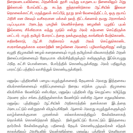
நிறைவடையவில்லை; அதன்மேல் தூசி படிந்து யாருடைய நினைவிலும் அது
இல்லாமல் போய்விட்டது. கடந்த ஐந்தாண்டுகால ஆட்சியில் இலவச
தொலைக்காட்சி, மருத்துவக் காப்பீடு, நூறு நாள் வேலைத்திட்டம், ஒரு ரூபாய்
அரிசி என மிகவும் வசீகரமான மக்கள் நலத் திட்டங்களால் தமது அரசாங்கம்
படிப்படியாக அடைந்த புகழின் வெளிச்சத்தை ஊழலின் புழுதிப் புயல்
இவ்வளவு சீக்கிரமாக வந்து மூடும் என்று அவர் கற்பனை செய்திருக்க
மாட்டார். ஈழத் தமிழர் போராட்டத்தை நசுக்குவதற்கு காங்கிரஸ் மேற்கொண்ட
சதிகளோடு, ஆட்சி அதிகாரம் கருதி அவர் செய்துகொண்ட
சமரசங்களுக்காக வரலாற்றின் ஊழ்வினை அவரைப் பழிவாங்குகிறது’
என்று
எழுதி திமுகவின் ஊழல் கறைகளையும் ஈழத் தமிழர்கள் விவகாரத்தில் அதன்
நிலைப்பாடுகளையும் நேரடியாக விமர்சித்திருக்கும் கவிஞருக்கு இப்பொழுது
அதே கட்சி பொன்னாடை போர்த்திக் கொண்டிருக்கிறது. அவர் பதிலுக்கு
பாராட்டுப் பத்திரம் வாசித்துக் கொண்டிருக்கிறார்.
மனுஷ்ய புத்திரனின் பழைய எழுத்துக்களைத் தேடினால் அவரது இத்தகைய
விமர்சனங்களையும் எதிர்ப்புகளையும் நிறைய எடுக்க முடியும். திமுகவை
விமர்சிக்க வேண்டும் என்பதோ, மனுஷ்ய புத்திரன் மீது வெறுப்பை உமிழ்ந்து
அவரை தர்ம சங்கடத்திற்குள்ளாக்க வேண்டும் என்கிற ஆசை எதுவுமில்லை.
மனுஷ்ய புத்திரனும் ஆட்சியின் அதிகாரத்தில் தனக்கான இடத்தை
அடையட்டும் என்றுதான் விரும்புகிறேன். ஆனால் அவரது எழுத்துக்களுக்கும்
வாழ்க்கைக்குமான முரண்கள் எல்லாக்காலத்திலும் கேள்விகளாகத்
தொக்கிக் கொண்டுதான் நிற்கும். நின்றுவிட்டுப் போகட்டும். இத்தகைய
தார்மீகக் கேள்விகளுக்கு பதிலைத் தேடிக் கொண்டிருந்தவர்கள் எந்தக்
காலத்திலும் அரசியலில் வென்றதில்லை. மனுஷ்ய புத்திரன் தெளிவான