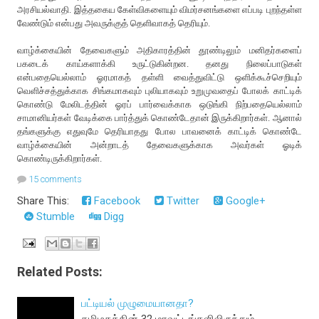
அரசியல்வாதி. இத்தகைய கேள்விகளையும் விமர்சனங்களை எப்படி புறந்தள்ள
வேண்டும் என்பது அவருக்குத் தெளிவாகத் தெரியும்.
வாழ்க்கையின் தேவைகளும் அதிகாரத்தின் தூண்டிலும் மனிதர்களைப்
பகடைக் காய்களாக்கி உருட்டுகின்றன. தனது நிலைப்பாடுகள்
என்பதையெல்லாம் ஓரமாகத் தள்ளி வைத்துவிட்டு ஒளிக்கூச்செறியும்
வெளிச்சத்துக்காக சிங்கமாகவும் புலியாகவும் உறுமுவதைப் போலக் காட்டிக்
கொண்டு மேலிடத்தின் ஓரப் பார்வைக்காக ஒடுங்கி நிற்பதையெல்லாம்
சாமானியர்கள் வேடிக்கை பார்த்துக் கொண்டேதான் இருக்கிறார்கள். ஆனால்
தங்களுக்கு எதுவுமே தெரியாதது போல பாவனைக் காட்டிக் கொண்டே
வாழ்க்கையின் அன்றாடத் தேவைகளுக்காக அவர்கள் ஓடிக்
கொண்டிருக்கிறார்கள்.
15 comments
Share This:
Facebook
Twitter
Google+
Stumble
Digg
Related Posts:
பட்டியல் முழுமையானதா?