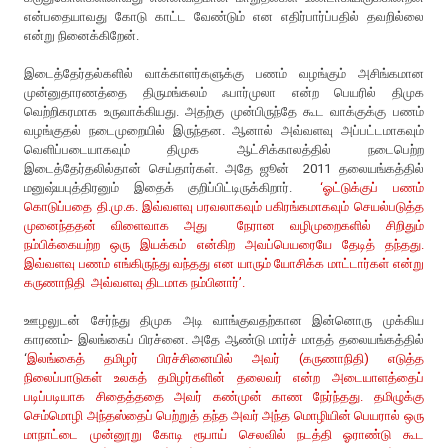
என்பதையாவது கோடு காட்ட வேண்டும் என எதிர்பார்ப்பதில் தவறில்லை
என்று நினைக்கிறேன்.
இடைத்தேர்தல்களில் வாக்காளர்களுக்கு பணம் வழங்கும் அசிங்கமான
முன்னுதாரணத்தை திருமங்கலம் ஃபார்முலா என்ற பெயரில் திமுக
வெற்றிகரமாக உருவாக்கியது. அதற்கு முன்பிருந்தே கூட வாக்குக்கு பணம்
வழங்குதல் நடைமுறையில் இருந்தன. ஆனால் அவ்வளவு அப்பட்டமாகவும்
வெளிப்படையாகவும் திமுக ஆட்சிக்காலத்தில் நடைபெற்ற
இடைத்தேர்தலில்தான் செய்தார்கள். அதே ஜூன் 2011 தலையங்கத்தில்
மனுஷ்யபுத்திரனும் இதைக் குறிப்பிட்டிருக்கிறார்.
‘ஓட்டுக்குப் பணம்
கொடுப்பதை தி.மு.க. இவ்வளவு பரவலாகவும் பகிரங்கமாகவும் செயல்படுத்த
முனைந்ததன் விளைவாக அது நேரான வழிமுறைகளில் சிறிதும்
நம்பிக்கையற்ற ஒரு இயக்கம் என்கிற அவப்பெயரையே தேடித் தந்தது.
இவ்வளவு பணம் எங்கிருந்து வந்தது என யாரும் யோசிக்க மாட்டார்கள் என்று
கருணாநிதி அவ்வளவு திடமாக நம்பினார்’.
ஊழலுடன் சேர்ந்து திமுக அடி வாங்குவதற்கான இன்னொரு முக்கிய
காரணம்- இலங்கைப் பிரச்னை. அதே ஆண்டு மார்ச் மாதத் தலையங்கத்தில்
‘
இலங்கைத் தமிழர் பிரச்சினையில் அவர் (கருணாநிதி) எடுத்த
நிலைப்பாடுகள் உலகத் தமிழர்களின் தலைவர் என்ற அடையாளத்தைப்
படிப்படியாக சிதைத்ததை அவர் கண்முன் காண நேர்ந்தது. தமிழுக்கு
செம்மொழி அந்தஸ்தைப் பெற்றுத் தந்த அவர் அந்த மொழியின் பெயரால் ஒரு
மாநாட்டை முன்னூறு கோடி ரூபாய் செலவில் நடத்தி ஓராண்டு கூட