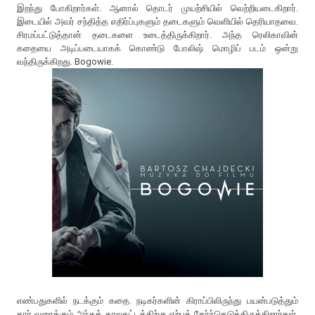
இறந்து போகிறார்கள். ஆனால் தொடர் முயற்சியில் வெற்றியடைகிறார்.
இடையில் அவர் சந்தித்த எதிர்ப்புகளும் தடைகளும் வெளியில் தெரியாதவை.
சிரமப்பட்டுத்தான் தடைகளை உடைத்திருக்கிறார். அந்த ரெலிகாவின்
கதையை அடிப்படையாகக் கொண்டு போலிஷ் மொழிப் படம் ஒன்று
வந்திருக்கிறது. Bogowie.
எண்பதுகளில் நடக்கும் கதை. நடிகர்களின் கிராப்பிலிருந்து பயன்படுத்தும்
கார் வரைக்கும் அந்தக் காலகட்டத்திற்கு ஏற்பத் தேர்ந்தெடுத்திருக்கிறார்கள்.