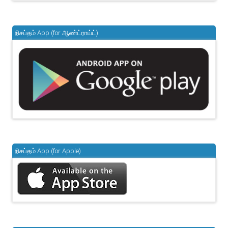
நிசப்தம் App (for ஆண்ட்ராய்ட்)
நிசப்தம் App (for Apple)