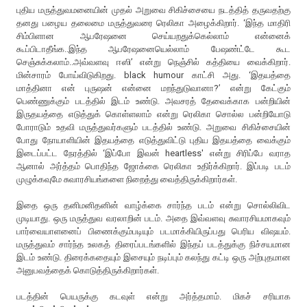
புதிய மருத்துவமனையின் முதல் அறுவை சிகிச்சையை நடத்தித் தருவதற்கு
தனது பழைய தலைமை மருத்துவரை ரெலிகா அழைக்கிறார். ‘இந்த மாதிரி
சிம்பிளான ஆபரேஷனை செய்யறதுக்கெல்லாம் என்னைக்
கூப்பிடாதீங்க..இந்த ஆபரேஷனையெல்லாம் பேஷண்ட்டே கூட
செஞ்சுக்கலாம்..அவ்வளவு ஈஸி’ என்று நெஞ்சில் கத்தியை வைக்கிறார்.
மின்சாரம் போய்விடுகிறது. black humour காட்சி அது. ‘இதயத்தை
மாத்தினா என் புருஷன் என்னை மறந்துடுவானா?’ என்று கேட்கும்
பெண்ணுக்கும் படத்தில் இடம் உண்டு. அவசரத் தேவைக்காக பன்றியின்
இருதயத்தை எடுத்துக் கொள்ளலாம் என்று ரெலிகா சொல்ல பன்றியோடு
போராடும் உதவி மருத்துவர்களும் படத்தில் உண்டு. அறுவை சிகிச்சையின்
போது நோயாளியின் இதயத்தை எடுத்துவிட்டு புதிய இதயத்தை வைக்கும்
இடைப்பட்ட நேரத்தில் ‘இப்போ இவன் heartless' என்று சிரிப்பே வராத
ஆனால் அர்த்தம் பொதிந்த ஜோக்கை ரெலிகா உதிர்க்கிறார். இப்படி படம்
முழுக்கவுமே சுவாரசியங்களை நிறைத்து வைத்திருக்கிறார்கள்.
இதை ஒரு தனிமனிதனின் வாழ்க்கை சார்ந்த படம் என்று சொல்லிவிட
முடியாது. ஒரு மருத்துவ வரலாறின் படம். அதை இவ்வளவு சுவாரசியமாகவும்
பார்வையாளனைப் பிணைக்கும்படியும் படமாக்கியிருப்பது பெரிய விஷயம்.
மருத்துவம் சார்ந்த உலகத் திரைப்படங்களில் இந்தப் படத்துக்கு நிச்சயமான
இடம் உண்டு. திரைக்கதையும் இசையும் நடிப்பும் கலந்து கட்டி ஒரு அற்புதமான
அனுபவத்தைக் கொடுத்திருக்கிறார்கள்.
படத்தின் பெயருக்கு கடவுள் என்று அர்த்தமாம். மிகச் சரியாக