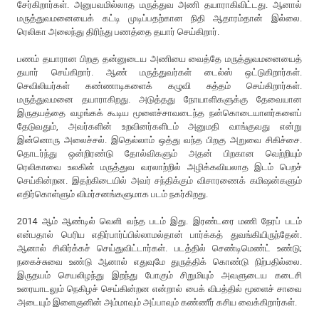
சேர்கிறார்கள். அனுபவமில்லாத மருத்துவ அணி தயாராகிவிட்டது. ஆனால்
மருத்துவமனையைக் கட்டி முடிப்பதற்கான நிதி ஆதாரம்தான் இல்லை.
ரெலிகா அலைந்து திரிந்து பணத்தை தயார் செய்கிறார்.
பணம் தயாரான பிறகு தன்னுடைய அணியை வைத்தே மருத்துவமனையைத்
தயார் செய்கிறார். ஆண் மருத்துவர்கள் டைல்ஸ் ஒட்டுகிறார்கள்.
செவிலியர்கள் கண்ணாடிகளைக் கழுவி சுத்தம் செய்கிறார்கள்.
மருத்துவமனை தயாராகிறது. அடுத்தது நோயாளிகளுக்கு தேவையான
இருதயத்தை வழங்கக் கூடிய மூளைச்சாவடைந்த நன்கொடையாளர்களைப்
தேடுவதும், அவர்களின் உறவினர்களிடம் அனுமதி வாங்குவது என்று
இன்னொரு அலைச்சல். இதெல்லாம் ஒத்து வந்த பிறகு அறுவை சிகிச்சை.
தொடர்ந்து ஒன்றிரண்டு தோல்விகளும் அதன் பிறகான வெற்றியும்
ரெலிகாவை உலகின் மருத்துவ வரலாற்றில் அழிக்கவியலாத இடம் பெறச்
செய்கின்றன. இதற்கிடையில் அவர் சந்திக்கும் விசாரணைக் கமிஷன்களும்
எதிர்கொள்ளும் விமர்சனங்களுமாக படம் நகர்கிறது.
2014 ஆம் ஆண்டில் வெளி வந்த படம் இது. இரண்டரை மணி நேரப் படம்
என்பதால் பெரிய எதிர்பார்ப்பில்லாமல்தான் பார்க்கத் துவங்கியிருந்தேன்.
ஆனால் சிலிர்க்கச் செய்துவிட்டார்கள். படத்தில் செண்டிமெண்ட் உண்டு;
நகைச்சுவை உண்டு ஆனால் எதுவுமே துருத்திக் கொண்டு நிற்பதில்லை.
இருதயம் செயலிழந்து இறந்து போகும் சிறுமியும் அவளுடைய கடைசி
உரையாடலும் நெகிழச் செய்கின்றன என்றால் பைக் விபத்தில் மூளைச் சாவை
அடையும் இளைஞனின் அம்மாவும் அப்பாவும் கண்ணீர் கசிய வைக்கிறார்கள்.