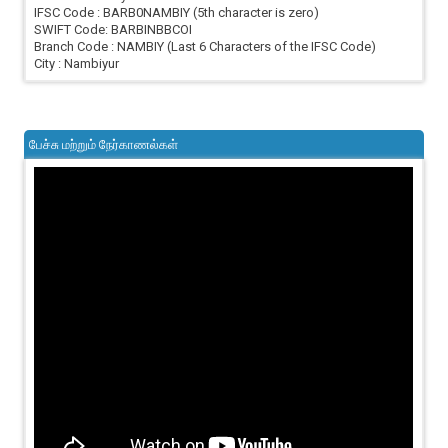
IFSC Code : BARB0NAMBIY (5th character is zero)
SWIFT Code: BARBINBBCOI
Branch Code : NAMBIY (Last 6 Characters of the IFSC Code)
City : Nambiyur
பேச்சு மற்றும் நேர்காணல்கள்