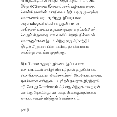
4) சிறுகதையின் இந்தத் தெறிப்புகள் சில dots.
இந்த dotsகளை இணைப்பதன் வழியாக கதை
சொல்கிறவனின் மனநிலை பற்றிய ஒரு முடிவுக்கு
வாசகனால் வர முடிகிறது. இப்படியான
psychological studies ஒருவிதமான
புதிர்த்தன்மையை உருவாக்குவதாக நம்புகிறேன்.
வெறும் சிறுகதையாக வாசிப்பதோடு நில்லாமல்
வாசகனுக்கான இடம். அந்த ஒரு அம்சத்தில்
இந்தச் சிறுகதையின் கவிதைத்தன்மையை
உணர்ந்து கொள்ள முடிகிறது.
5) offense எதுவும் இல்லை. இப்படியான
உரையாடல்கள் மகிழ்ச்சியைத்தான் தருகின்றன.
வெளிப்படையான விமர்சனங்கள் அவசியமானவை.
ஒருவேளை என்னுடைய புரிதல் தவறாக இருந்தால்
சரி செய்து கொள்ளவும் அல்லது அந்தக் கதை ஏன்
எனக்கு பிடிக்கிறது என்பதை விளக்குவதற்கான
வாய்ப்பாகவும் எடுத்துக் கொள்ளலாம்.
நன்றி.