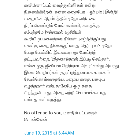
கண்ணோட்டம் வைத்துள்ளீர்கள் என்று
நினைக்கிறேன். என்ன கதையோ - ஒர் plot இன்றி!
கதையின் ஆரம்பத்தில் ஏதோ வரிகளை
நிரப்பவேண்டும் போல் எண்ணி, கதைக்கு
சம்பந்தமே இல்லாமல் ஆசிரியர்
கூறியிருப்பனவற்றை நீங்கள் புகழ்ந்திருப்பது
எனக்கு எதை நினைவூட்டியது தெரியுமா? ஏதோ
போற போக்கில் இளையராஜா போட்டுத்
தட்டியவற்றை, 'இதனால்தான் இப்படி செய்தார்,
என்ன ஒரு ஜீனியஸ் தெரியுமா அவர்' என்று அவரது
இசை வெறியர்கள் குருட்டுத்தனமாக காரணம்
தேடிக்கொள்வதையே. பழைய கதை, பழைய
எழுத்தாளர் என்பதாலேயே ஒரு கதை
சிறந்துவிடாது, அதை ஏற்றி சொல்லக்கூடாது
என்பது என் கருத்து.
No offense to you, மனதில் பட்டதைச்
சொன்னேன்.
June 19, 2015 at 6:44 AM