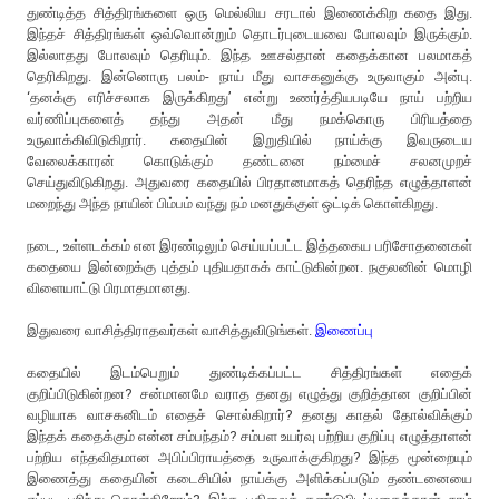
துண்டித்த சித்திரங்களை ஒரு மெல்லிய சரடால் இணைக்கிற கதை இது.
இந்தச் சித்திரங்கள் ஒவ்வொன்றும் தொடர்புடையவை போலவும் இருக்கும்.
இல்லாதது போலவும் தெரியும். இந்த ஊசல்தான் கதைக்கான பலமாகத்
தெரிகிறது. இன்னொரு பலம்- நாய் மீது வாசகனுக்கு உருவாகும் அன்பு.
‘தனக்கு எரிச்சலாக இருக்கிறது’ என்று உணர்த்தியபடியே நாய் பற்றிய
வர்ணிப்புகளைத் தந்து அதன் மீது நமக்கொரு பிரியத்தை
உருவாக்கிவிடுகிறார். கதையின் இறுதியில் நாய்க்கு இவருடைய
வேலைக்காரன் கொடுக்கும் தண்டனை நம்மைச் சலனமுறச்
செய்துவிடுகிறது. அதுவரை கதையில் பிரதானமாகத் தெரிந்த எழுத்தாளன்
மறைந்து அந்த நாயின் பிம்பம் வந்து நம் மனதுக்குள் ஒட்டிக் கொள்கிறது.
நடை, உள்ளடக்கம் என இரண்டிலும் செய்யப்பட்ட இத்தகைய பரிசோதனைகள்
கதையை இன்றைக்கு புத்தம் புதியதாகக் காட்டுகின்றன. நகுலனின் மொழி
விளையாட்டு பிரமாதமானது.
இதுவரை வாசித்திராதவர்கள் வாசித்துவிடுங்கள்.
இணைப்பு
கதையில் இடம்பெறும் துண்டிக்கப்பட்ட சித்திரங்கள் எதைக்
குறிப்பிடுகின்றன? சன்மானமே வராத தனது எழுத்து குறித்தான குறிப்பின்
வழியாக வாசகனிடம் எதைச் சொல்கிறார்? தனது காதல் தோல்விக்கும்
இந்தக் கதைக்கும் என்ன சம்பந்தம்? சம்பள உயர்வு பற்றிய குறிப்பு எழுத்தாளன்
பற்றிய எந்தவிதமான அபிப்பிராயத்தை உருவாக்குகிறது? இந்த மூன்றையும்
இணைத்து கதையின் கடைசியில் நாய்க்கு அளிக்கப்படும் தண்டனையை