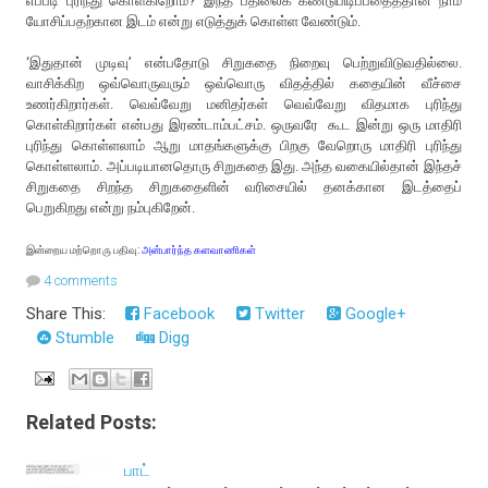
எப்படி புரிந்து கொள்கிறோம்? இந்த பதிலைக் கண்டுபிடிப்பதைத்தான் நாம்
யோசிப்பதற்கான இடம் என்று எடுத்துக் கொள்ள வேண்டும்.
‘இதுதான் முடிவு’ என்பதோடு சிறுகதை நிறைவு பெற்றுவிடுவதில்லை.
வாசிக்கிற ஒவ்வொருவரும் ஒவ்வொரு விதத்தில் கதையின் வீச்சை
உணர்கிறார்கள். வெவ்வேறு மனிதர்கள் வெவ்வேறு விதமாக புரிந்து
கொள்கிறார்கள் என்பது இரண்டாம்பட்சம். ஒருவரே கூட இன்று ஒரு மாதிரி
புரிந்து கொள்ளலாம் ஆறு மாதங்களுக்கு பிறகு வேறொரு மாதிரி புரிந்து
கொள்ளலாம். அப்படியானதொரு சிறுகதை இது. அந்த வகையில்தான் இந்தச்
சிறுகதை சிறந்த சிறுகதைளின் வரிசையில் தனக்கான இடத்தைப்
பெறுகிறது என்று நம்புகிறேன்.
இன்றைய மற்றொரு பதிவு:
அன்பார்ந்த களவாணிகள்
4 comments
Share This:
Facebook
Twitter
Google+
Stumble
Digg
Related Posts:
பாட்