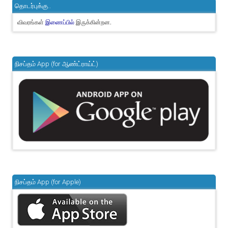
தொடர்புக்கு..
விவரங்கள்
இருக்கின்றன.
இணைப்பில்
நிசப்தம் App (for ஆண்ட்ராய்ட்)
நிசப்தம் App (for Apple)