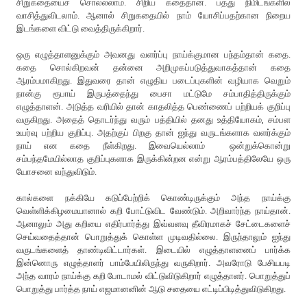
சிறுகதையைச் சொல்லலாம். சிறிய கதைதான். பத்து நிமிடங்களில்
வாசித்துவிடலாம். ஆனால் சிறுகதையில் நாம் யோசிப்பதற்கான நிறைய
இடங்களை விட்டு வைத்திருக்கிறார்.
ஒரு எழுத்தாளனுக்கும் அவனது வளர்ப்பு நாய்க்குமான பந்தம்தான் கதை.
கதை சொல்கிறவன் தன்னை அறிமுகப்படுத்துவாகத்தான் கதை
ஆரம்பமாகிறது. இதுவரை தான் எழுதிய படைப்புகளின் வழியாக வெறும்
நான்கு ரூபாய் இருபத்தைந்து பைசா மட்டுமே சம்பாதித்திருக்கும்
எழுத்தாளன். அடுத்த வரியில் தான் காதலித்த பெண்ணைப் பற்றியக் குறிப்பு
வருகிறது. அதைத் தொடர்ந்து வரும் பத்தியில் தனது உத்தியோகம், சம்பள
உயர்வு பற்றிய குறிப்பு. அதற்குப் பிறகு தான் ஐந்து வருடங்களாக வளர்க்கும்
நாய் என கதை நீள்கிறது. இவையெல்லாம் ஒன்றுக்கொன்று
சம்பந்தமேயில்லாத குறிப்புகளாக இருக்கின்றன என்று ஆரம்பத்திலேயே ஒரு
யோசனை வந்துவிடும்.
கால்களை நக்கியே கடுப்பேற்றிக் கொண்டிருக்கும் அந்த நாய்க்கு
வெள்ளிக்கிழமையானால் கறி போட்டுவிட வேண்டும். அறிவார்ந்த நாய்தான்.
ஆனாலும் அது கறியை எதிர்பார்த்து இவ்வளவு தீவிரமாகச் சேட்டைகளைச்
செய்வதைத்தான் பொறுத்துக் கொள்ள முடிவதில்லை. இருந்தாலும் ஐந்து
வருடங்களைத் தாண்டிவிட்டார்கள். இடையில் எழுத்தாளனைப் பார்க்க
இன்னொரு எழுத்தாளர் பாம்பேயிலிருந்து வருகிறார். அவரோடு பேசியபடி
அந்த வாரம் நாய்க்கு கறி போடாமல் விட்டுவிடுகிறார் எழுத்தாளர். பொறுத்துப்
பொறுத்து பார்த்த நாய் எஜமானனின் ஆடு சதையை எட்டிப்பிடித்துவிடுகிறது.