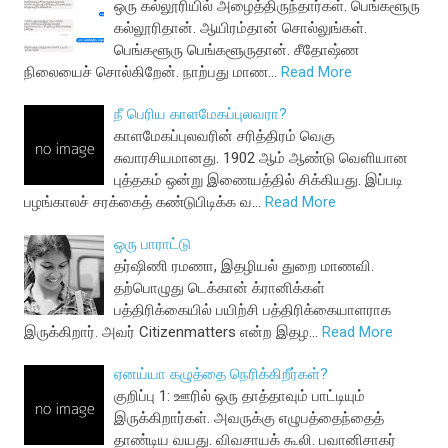
ஒரு கல்லூரியில் அழைத்திருந்தார்கள். பெங்களூரு
கல்லூரிதான். ஆயிரம்தான் சொல்லுங்கள்.
பெங்களூரு பெங்களூருதான். சீதோஷ்ண
நிலையைச் சொல்கிறேன். நாற்பது மாண…
Read More
நீ பெரிய காளமேகப்புலவரா?
காளமேகப்புலவரின் சரித்திரம் வெகு
சுவாரசியமானது. 1902 ஆம் ஆண்டு வெளியான
புத்தகம் ஒன்று இணையத்தில் சிக்கியது. இப்படி
பழங்காலச் சரக்கைத் கண்டுபிடிக்க வ…
Read More
ஒரு பாராட்டு
தர்ஷிணி ரமணா, இதழியல் துறை மாணவி.
தற்பொழுது டெக்கான் க்ரானிக்கள்
பத்திரிக்கையில் பயிற்சி பத்திரிக்கையாளராக
இருக்கிறார். அவர் Citizenmatters என்ற இதழ…
Read More
ஏனய்யா கழுத்தை நெரிக்கிறீர்கள்?
குறிப்பு 1: ஊரில் ஒரு தாத்தாவும் பாட்டியும்
இருக்கிறார்கள். அவருக்கு எழுபத்தைந்தைத்
தாண்டிய வயது. விவசாயக் கூலி. பவானிசாகர்