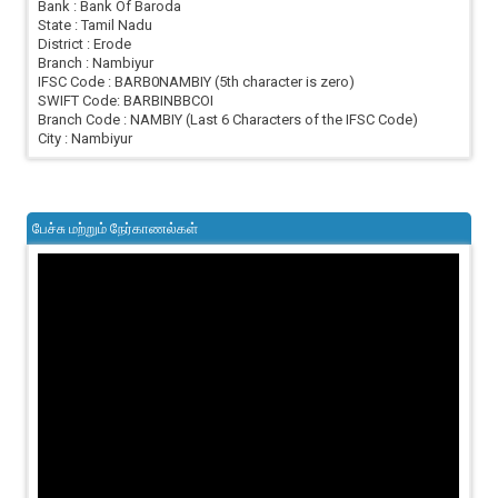
Bank : Bank Of Baroda
State : Tamil Nadu
District : Erode
Branch : Nambiyur
IFSC Code : BARB0NAMBIY (5th character is zero)
SWIFT Code: BARBINBBCOI
Branch Code : NAMBIY (Last 6 Characters of the IFSC Code)
City : Nambiyur
பேச்சு மற்றும் நேர்காணல்கள்