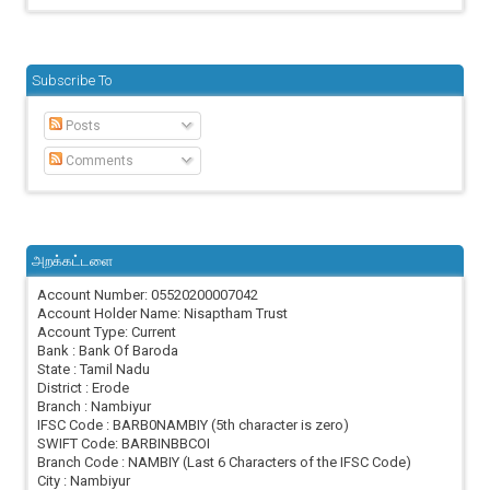
Subscribe To
Posts
Comments
அறக்கட்டளை
Account Number: 05520200007042
Account Holder Name: Nisaptham Trust
Account Type: Current
Bank : Bank Of Baroda
State : Tamil Nadu
District : Erode
Branch : Nambiyur
IFSC Code : BARB0NAMBIY (5th character is zero)
SWIFT Code: BARBINBBCOI
Branch Code : NAMBIY (Last 6 Characters of the IFSC Code)
City : Nambiyur