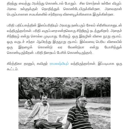
திறந்து வைத்து அமர்ந்து கொண்டால் போதும். சில சொற்கள் உள்ளே விழும்.
அவை உள்ளுக்குள் நொதித்துக் கொண்டேயிருக்கின்றன. அவைதான்
பெரும்பாலான சமயங்களில் சந்தோஷ வினையூக்கிகளாக இருக்கின்றன.
பரிதி பதிப்பகத்தின் இளம்பரிதியும் அவரது நண்பரும் சேலம் ஸ்ரீனிவாசனுடன்
வந்திருந்தார்கள். பரிதி
வகுப்பறை
என்றவொரு சிற்றிதழ் நடத்துகிறார். அதைச்
சிற்றிதழ் என்று சொல்ல முடியாது. பேரிதழ். ஒரு இதழின் விலை நூறு ரூபாய்.
ஒரு வருடச் சந்தா ஆயிரத்து இருநூறு ரூபாய். இவ்வளவு பெரிய விலையில்
ஒரு இதழைக் கொண்டு வர வேண்டுமா என்று யோசித்துக்
கொண்டிருந்தேன். பரிதி நிறையப் பேசிக் கொண்டிருந்தார்.
கிர்த்திகா தரனும், கவிஞர்
ராமலஷ்மியும்
வந்திருந்தார்கள். இப்படியாக ஒரு
கூட்டம்.