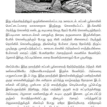
இது எந்தவிதத்திலும் ஒருங்கிணைக்கப்படாத உரையாடல். கப்பன் பூங்காவின்
மொட்டைப்பாறை வாகானதாக இருந்தது. செளகரியப்பட்ட இடங்களில்
அமர்ந்து கொண்டு கண்டது கடியதை வெகு நேரம் பேசிக் கொண்டிருந்தோம்.
இப்படியான உரையாடல்கள் மனதுக்கு நிறைவு தருவனவாக இருக்கின்றன.
பேசிக் கொண்டிருக்கும் போது ஒரு கிளி மரத்தின் கிளையைப் பிடித்துத்
தொங்கிக் கொண்டிருந்தது. திடீரென்று பேச்சை அதை நோக்கித் திருப்ப
முடிந்தது. முறைப்படுத்தப்பட்ட உரையாடல்களில் அதெல்லாம் சாத்தியமில்லை.
பேச்சாளர் எதைப் பற்றிப் பேசுகிறாரோ அதைத்தான் கவனிக்க வேண்டும்.
ஆனால் இங்கு அப்படியில்லை. எதை வேண்டுமானாலும் பேச முடிகிறது.
மிகப்பெரிய இந்த நகரத்தில் கப்பன் பூங்காவைத் தேர்ந்தெடுத்த அந்தக் கிளி
உண்மையிலேயே அறிவாளியாகத்தான் இருக்க வேண்டும். அவ்வளவு
பாதுகாப்பான இடம் அது. இந்த நகரத்தின் இரைச்சலிலிருந்தும் மனிதர்களின்
குரூர கைகளிலிருந்தும் மிக எளிதாக தப்பித்து வாழ்வதற்கு தோதான இடம்.
எங்கள் வீட்டுக்கு முன்பாக நட்டு வைத்திருந்த செடியொன்று பூப்பெய்து
இளம்பருவத்தில் நிற்கிறது. அந்த மரத்தில் குருவி கூடு கட்டியிருக்கிறது.
அவ்வளவு அழகான வண்ணத்துடன் கூடிய குருவி இணை. முட்டையிட்டு
குஞ்சும் பொறித்தாகிவிட்டது. தினமும் அதைப் பார்த்துவிட்டு
அலுவலகத்துக்குக் கிளம்பும் போது ஏதோ இனம்புரியாத சந்தோஷம்