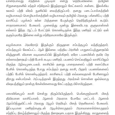
யாரையாவது சந்திக்க முடியுமா என்று தெரியவில்லை. தமிழின்
சிறுகதைகளில் எந்தச் சந்தேகம் இருந்தாலும் கேட்கலாம். கன்னட இலக்கிய
உலகம் பற்றி விரல் நுனியில் வைத்திருப்பார். தனது படைப்பாக்கத்தின்
வழியாகவும் மொழியாக்கத்தின் வழியாகவும் தமிழில் அவரது பங்களிப்பு பற்றி
வாசிப்புப் பழக்கம் உள்ள அத்தனை பேருக்கும் தெரிந்திருக்கக் கூடும்.
சாதாரணமாகப் பேசுவார். முளைத்து மூன்று இலைவிடாத குளுவான்கள்
எல்லாம் இந்த ஆட்டம் போட்டுக் கொண்டிருக்க இந்த மனிதர் மட்டும் ஏன்
தளும்புவதே இல்லை என்று சந்தேகமாகவே இருக்கும்.
வழக்கமாக அவரோடு இருக்கும் திருஞான சம்பந்தமும் வந்திருந்தார்.
சம்பந்தமும் லேசுப்பட்ட ஆள் இல்லை. மத்திய அரசின் பாதுகாப்புத்துறையில்
விஞ்ஞானி. விமான வடிவமைப்பில் இருக்கிறார். ஏரோ டயனமிக்ஸ் தவிர பிற
எல்லாவற்றையும் பற்றி பேசக் கூடிய மனிதர். பயணம் செய்வதிலும் வாசிப்பிலும்
மிகுந்த ஆர்வமுடையவர். காசியில் தனது பாதைகளைப் பற்றி கலாப்ரியா
பேசிக் கொண்டிருந்த போது சம்பந்தம் தனது காசி, பீஹார் பயணங்களைப்
பற்றிப் பேசிக் கொண்டிருந்தார். காசியைப் பற்றி எவ்வளவுதான் பேசினாலும்
தீராது என்பார்கள். அப்படித்தான் இருந்தது. அவர்கள் சொன்ன ஒவ்வொரு
விஷயத்திலும் நான்கு கேள்விகளாவது கேட்பதற்கு மிச்சமிருந்தன.
மகாலிங்கமும் காசி சென்று திரும்பியிருந்தார். பெங்களூர்வாசி. மிகத்
தீவிரமான வாசிப்பாளர். ஆனால் அவராக பேசவே மாட்டார். ஆனால்
ஆரம்பித்துவிட்டால் அவரது ஆழம் தெரியும். மிகத் தெளிவாகப் பேசுவார்.
இப்படியான மனிதர்களுடன் ஆடிக்கொருதரம் அமாவாசைக்கொருதரம்
சந்திப்பு நிகழ்த்தினாலும் மிகுந்த நிறைவுடையதாக இருக்கிறது. காதுகளைத்