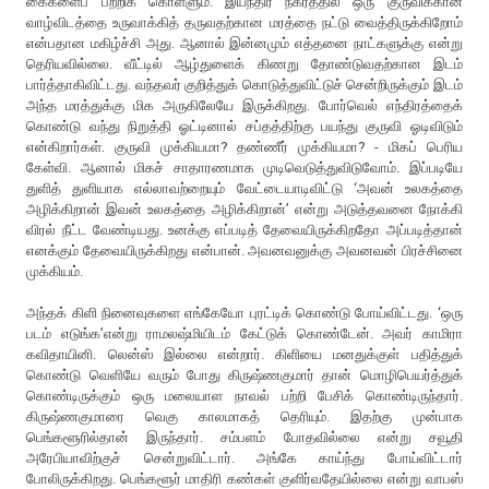
கைகளைப் பற்றிக் கொள்ளும். இயந்திர நகரத்தில் ஒரு குருவிக்கான
வாழ்விடத்தை உருவாக்கித் தருவதற்கான மரத்தை நட்டு வைத்திருக்கிறோம்
என்பதான மகிழ்ச்சி அது. ஆனால் இன்னமும் எத்தனை நாட்களுக்கு என்று
தெரியவில்லை. வீட்டில் ஆழ்துளைக் கிணறு தோண்டுவதற்கான இடம்
பார்த்தாகிவிட்டது. வந்தவர் குறித்துக் கொடுத்துவிட்டுச் சென்றிருக்கும் இடம்
அந்த மரத்துக்கு மிக அருகிலேயே இருக்கிறது. போர்வெல் எந்திரத்தைக்
கொண்டு வந்து நிறுத்தி ஓட்டினால் சப்தத்திற்கு பயந்து குருவி ஓடிவிடும்
என்கிறார்கள். குருவி முக்கியமா? தண்ணீர் முக்கியமா? - மிகப் பெரிய
கேள்வி. ஆனால் மிகச் சாதாரணமாக முடிவெடுத்துவிடுவோம். இப்படியே
துளித் துளியாக எல்லாவற்றையும் வேட்டையாடிவிட்டு ‘அவன் உலகத்தை
அழிக்கிறான் இவன் உலகத்தை அழிக்கிறான்’ என்று அடுத்தவனை நோக்கி
விரல் நீட்ட வேண்டியது. உனக்கு எப்படித் தேவையிருக்கிறதோ அப்படித்தான்
எனக்கும் தேவையிருக்கிறது என்பான். அவனவனுக்கு அவனவன் பிரச்சினை
முக்கியம்.
அந்தக் கிளி நினைவுகளை எங்கேயோ புரட்டிக் கொண்டு போய்விட்டது. ‘ஒரு
படம் எடுங்க’என்று ராமலஷ்மியிடம் கேட்டுக் கொண்டேன். அவர் காமிரா
கவிதாயினி. லென்ஸ் இல்லை என்றார். கிளியை மனதுக்குள் பதித்துக்
கொண்டு வெளியே வரும் போது கிருஷ்ணகுமார் தான் மொழிபெயர்த்துக்
கொண்டிருக்கும் ஒரு மலையாள நாவல் பற்றி பேசிக் கொண்டிருந்தார்.
கிருஷ்ணகுமாரை வெகு காலமாகத் தெரியும். இதற்கு முன்பாக
பெங்களூரில்தான் இருந்தார். சம்பளம் போதவில்லை என்று சவூதி
அரேபியாவிற்குச் சென்றுவிட்டார். அங்கே காய்ந்து போய்விட்டார்
போலிருக்கிறது. பெங்களூர் மாதிரி கண்கள் குளிர்வதேயில்லை என்று வாபஸ்