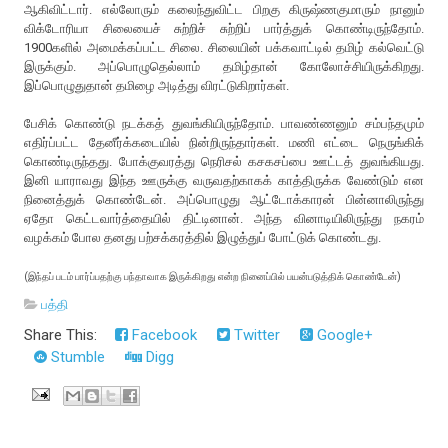
ஆகிவிட்டார். எல்லோரும் கலைந்துவிட்ட பிறகு கிருஷ்ணகுமாரும் நானும்
விக்டோரியா சிலையைச் சுற்றிச் சுற்றிப் பார்த்துக் கொண்டிருந்தோம்.
1900களில் அமைக்கப்பட்ட சிலை. சிலையின் பக்கவாட்டில் தமிழ் கல்வெட்டு
இருக்கும். அப்பொழுதெல்லாம் தமிழ்தான் கோலோச்சியிருக்கிறது.
இப்பொழுதுதான் தமிழை அடித்து விரட்டுகிறார்கள்.
பேசிக் கொண்டு நடக்கத் துவங்கியிருந்தோம். பாவண்ணனும் சம்பந்தமும்
எதிர்ப்பட்ட தேனீர்க்கடையில் நின்றிருந்தார்கள். மணி எட்டை நெருங்கிக்
கொண்டிருந்தது. போக்குவரத்து நெரிசல் கசகசப்பை ஊட்டத் துவங்கியது.
இனி யாராவது இந்த ஊருக்கு வருவதற்காகக் காத்திருக்க வேண்டும் என
நினைத்துக் கொண்டேன். அப்பொழுது ஆட்டோக்காரன் பின்னாலிருந்து
ஏதோ கெட்டவார்த்தையில் திட்டினான். அந்த வினாடியிலிருந்து நகரம்
வழக்கம் போல தனது பற்சக்கரத்தில் இழுத்துப் போட்டுக் கொண்டது.
(இந்தப் படம் பார்ப்பதற்கு பந்தாவாக இருக்கிறது என்ற நினைப்பில் பயன்படுத்திக் கொண்டேன்)
பத்தி
Share This:
Facebook
Twitter
Google+
Stumble
Digg