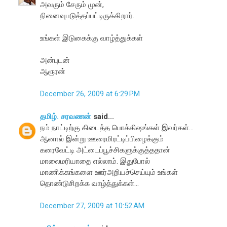
அவரும் சேரும் முன்,
நினைவுபடுத்தப்பட்டிருக்கிறார்.
உங்கள் இடுகைக்கு வாழ்த்துக்கள்
அன்புடன்
ஆரூரன்
December 26, 2009 at 6:29 PM
தமிழ். சரவணன்
said...
நம் நாட்டிற்கு கிடைத்த பொக்கிஷங்கள் இவர்கள்...
ஆனால் இன்று ஊரைமிரட்டிப்பிழைக்கும்
கரைவேட்டி அட்டைப்பூச்சிகளுக்குத்ததான்
மாலைமரியாதை எல்லாம். இதுபோல்
மாணிக்கங்களை ஊர்அறியச்செய்யும் உங்கள்
தொண்டுசிறக்க வாழ்த்துக்கள்...
December 27, 2009 at 10:52 AM