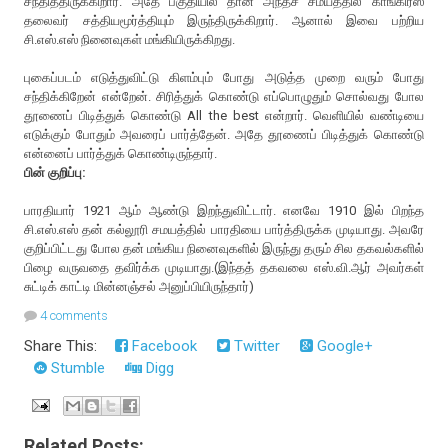
சந்தித்திருக்கிறார். அதே பகுதியில் தான் அந்தச் சமயத்தில் காங்கிரஸ்
தலைவர் சத்தியமூர்த்தியும் இருந்திருக்கிறார். ஆனால் இவை பற்றிய
சி.எஸ்.எஸ் நினைவுகள் மங்கியிருக்கிறது.
புகைப்படம் எடுத்துவிட்டு கிளம்பும் போது அடுத்த முறை வரும் போது
சந்திக்கிறேன் என்றேன். சிரித்துக் கொண்டு எப்பொழுதும் சொல்வது போல‌
தூணைப் பிடித்துக் கொண்டு All the best என்றார். வெளியில் வண்டியை
எடுக்கும் போதும் அவரைப் பார்த்தேன். அதே தூணைப் பிடித்துக் கொண்டு
என்னைப் பார்த்துக் கொண்டிருந்தார்.
பின் குறிப்பு:
பாரதியார் 1921 ஆம் ஆண்டு இறந்துவிட்டார். எனவே 1910 இல் பிறந்த
சி.எஸ்.எஸ் தன் கல்லூரி சமயத்தில் பாரதியை பார்த்திருக்க முடியாது. அவரே
குறிப்பிட்டது போல தன் மங்கிய நினைவுகளில் இருந்து தரும் சில தகவல்களில்
பிழை வருவதை தவிர்க்க முடியாது.(இந்தத் தகவலை எஸ்.வி.ஆர் அவர்கள்
சுட்டிக் காட்டி மின்னஞ்சல் அனுப்பியிருந்தார்)
4 comments
Share This:
Facebook
Twitter
Google+
Stumble
Digg
Related Posts: