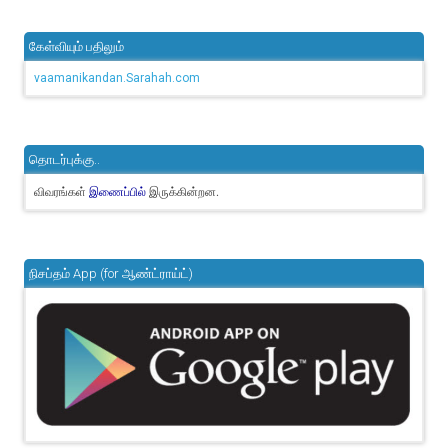
கேள்வியும் பதிலும்
vaamanikandan.Sarahah.com
தொடர்புக்கு..
விவரங்கள்
இருக்கின்றன.
இணைப்பில்
நிசப்தம் App (for ஆண்ட்ராய்ட்)