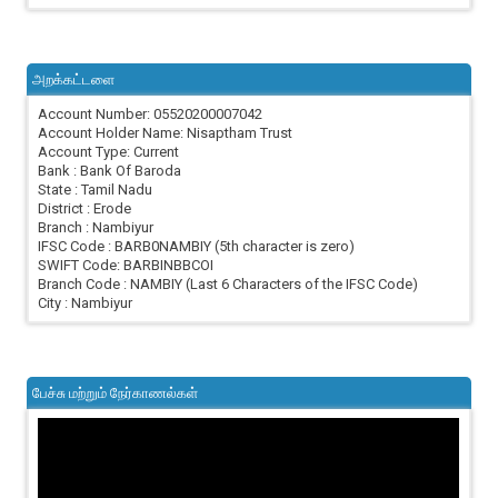
அறக்கட்டளை
Account Number: 05520200007042
Account Holder Name: Nisaptham Trust
Account Type: Current
Bank : Bank Of Baroda
State : Tamil Nadu
District : Erode
Branch : Nambiyur
IFSC Code : BARB0NAMBIY (5th character is zero)
SWIFT Code: BARBINBBCOI
Branch Code : NAMBIY (Last 6 Characters of the IFSC Code)
City : Nambiyur
பேச்சு மற்றும் நேர்காணல்கள்