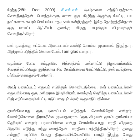
நேற்று(25th Dec 2009)
சி.எஸ்.எஸ்
அவர்களை சந்திப்பதற்காக
சென்றிருந்தேன். பொத்தல்களுடனான ஒரு கிழிந்த அழுக்கு வேட்டி, பல
நாட்களாக சவரம் செய்யப்படாத முகம் என்றிருந்தார். இதே தோற்றத்தில்தான்
ஒரு மாவட்ட ஆட்சியர் தனக்கு விருது வழங்கும் விழாவுக்குச்
சென்றிருக்கிறார்.
என் முகத்தை சட்டென அடையாளம் கண்டு கொள்ள முடியாமல் இருந்தார்.
அறிமுகப் படுத்திக் கொண்டேன். I am glad என்றார்.
வழக்கம் போல கம்யூனிஸ சித்தாந்தம் பன்னாட்டு நிறுவனங்களில்
சிதைக்கப்படுவது குறித்தான சில கேள்விகளை கேட்டுவிட்டு, தன் உடல்நிலை
பற்றியும் கொஞ்சம் பேசினார்.
அவர் புகைப்படம் எதுவும் எடுத்துக் கொண்டதில்லை. தன் புகைப்படங்கள்
எதுவுமில்லாத ஒரு மனிதராக இருக்கிறார். எனக்குத் தெரிந்து புகைப்படங்கள்
பிறர் எடுப்பதையும் பேட்டி எடுப்பதையும் அவர் அனுமதிப்பதில்லை.
தயங்கியவாறு ஒரு புகைப்படம் எடுத்துக் கொள்கிறேன் என்றார்.
வேண்டுகோளை நிராகரிக்க முடியதவராக "ஒரு கிழவன் முகம் தானேப்பா
தெரியும்" என்றார். பரவாயில்லை என்று சொல்லியவாறு பாரதி விருதை
அருகில் எடுத்து வந்து வைத்தேன். பாரதியை சந்தித்திருக்கிறார். தனது
கல்லூரி படிப்பின் போது திருவல்லிக்கேணியில் பாரதி இருந்த போது