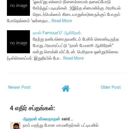
'ஓவர்'னு எல்லாம் நினைக்காமல் தலைப்போடு
சேர்த்துப் படியுங்கள். :)(இந்த ஸ்மைலிக்கு அரசியல்
தொடர்பெல்லாம் கிடையாதுங்க)ஊருக்குப் போகும்
போதெல்லாம் 'உன்னதம…
Read More
நான் Famous'U' ஆகிறேன்.
நேற்று நண்பனொருவனிடம் பேசிக் கொண்டிருந்த
போது அவசரப்பட்டு "நான் பேமஸூ ஆகிறேன்"
என்று சொல்லி விட்டேன். பெரிதாக ஒன்றுமில்லை.
(டிஸ்கெளய்மர்: இறுதியில் போ…
Read More
Newer Post
Older Post
4 எதிர் சப்தங்கள்:
ஆரூரன் விசுவநாதன்
said...
நாம் மறந்து போன மாமனிதர்கள் பட்டியலில்