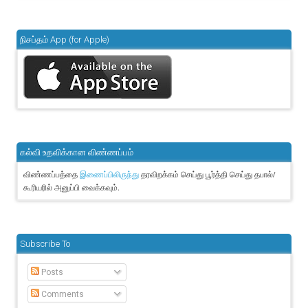
நிசப்தம் App (for Apple)
கல்வி உதவிக்கான விண்ணப்பம்
விண்ணப்பத்தை
தரவிறக்கம் செய்து பூர்த்தி செய்து தபால்/
இணைப்பிலிருந்து
கூரியரில் அனுப்பி வைக்கவும்.
Subscribe To
Posts
Comments