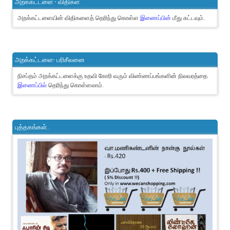
அறக்கட்டளை - விதிகள்
அறக்கட்டளையின் விதிகளைத் தெரிந்து கொள்ள
இணைப்பின்
மீது சுட்டவும்.
அறக்கட்டளை- பரிசீலனை
நிசப்தம் அறக்கட்டளைக்கு உதவி கோரி வரும் விண்ணப்பங்களின் நிலவரத்தை
இணைப்பில்
தெரிந்து கொள்ளலாம்.
புத்தகங்கள்..