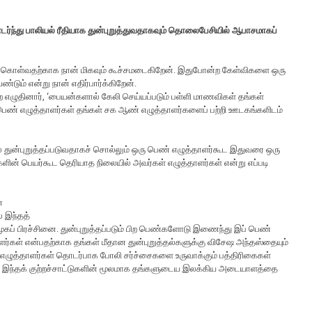
்ந்து பாலியல் ரீதியாக துன்புறுத்துவதாகவும் தொலைபேசியில் ஆபாசமாகப்
ிர்கொள்வதற்காக நான் மிகவும் கூச்சமடைகிறேன். இதுபோன்ற கேள்விகளை ஒரு
டும் என்று நான் எதிர்பார்க்கிறேன்.
 எழுதினார், ‘பையன்களால் கேலி செய்யப்படும் பள்ளி மாணவிகள் தங்கள்
பெண் எழுத்தாளர்கள் தங்கள் சக ஆண் எழுத்தாளர்களைப் பற்றி ஊடகங்களிடம்
் துன்புறுத்தப்படுவதாகச் சொல்லும் ஒரு பெண் எழுத்தாளர்கூட இதுவரை ஒரு
ின் பெயர்கூட தெரியாத நிலையில் அவர்கள் எழுத்தாளர்கள் என்று எப்படி
ன
் இந்தத்
மூகப் பிரச்சினை. துன்புறுத்தப்படும் பிற பெண்களோடு இணைந்து இப் பெண்
ர்கள் என்பதற்காக தங்கள் மீதான துன்புறுத்தல்களுக்கு விசேஷ அந்தஸ்தையும்
ழுத்தாளர்கள் தொடர்பாக போலி சர்ச்சைகளை உருவாக்கும் பத்திரிகைகள்
றன. இந்தக் குற்றச்சாட்டுகளின் மூலமாக தங்களுடைய இலக்கிய அடையாளத்தை