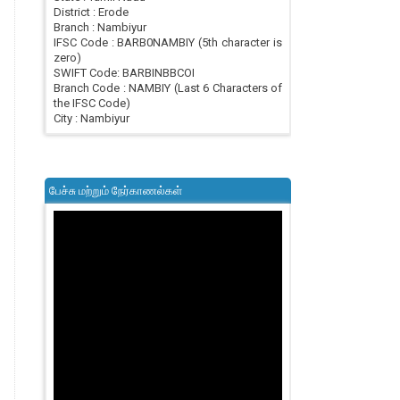
District : Erode
Branch : Nambiyur
IFSC Code : BARB0NAMBIY (5th character is
zero)
SWIFT Code: BARBINBBCOI
Branch Code : NAMBIY (Last 6 Characters of
the IFSC Code)
City : Nambiyur
பேச்சு மற்றும் நேர்காணல்கள்