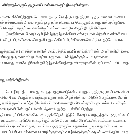
்ட விரோதங்களும் குழுமனப்பான்மைகளும் நிலவுகின்றன?
ைக் கணக்கிலெடுத்துக் கொள்ளாதவர்களே திரும்பத் திரும்ப குழுச்சண்டைகளைப்
் இந்தச் சச்சரவுகள் அனைத்தும் ஒரு தற்காலிகமான பொழுதுபோக்கு என்பதற்குமேல்
் வெறுப்புகளும் உலகெங்கிலும் எல்லா மொழிகளிலும் இருக்கின்றன.
ப்படுவதில்லை. மேலும் தமிழில் இந்த இலக்கியச் சச்சரவுகள் அதன் வளர்ச்சியை
 தனிமனிதப் பிரச்சினைகளே தவிர இலக்கியப் பிரச்சினைகளே அல்ல. தற்செயலாக
தாளர்களே சச்சரவுகளின் வெப்பத்தில் குளிர் காய்கிறார்கள். அவர்களின் நிலை
் என்பது ஒரு கலவரம் நடக்கும்போது கடையில் இருக்கும் பொருள்களை
சமமானது. எனவே நீங்கள் தமிழ் இலக்கியத்தை சச்சரவுகளின் பரப்பாகப் பார்ப்பதை
ு பார்க்கிறீர்கள்?
ப்பும் மொழியும் திடமானது. கடந்த பத்தாண்டுகளில் எழுத வந்திருக்கும் பெண்களின்
தின் மேல் பெரும் கவனத்தை உருவாக்கி இருக்கின்றன. அதில் பெரும்பாலானோர்
தனித்துவம் வாய்ந்த இலக்கியப் பிரதிகளை இனிமேல்தான் உருவாக்க வேண்டும்.
் புள்ளியின் பதட்டங்கள். ஆனால் இந்தப் புள்ளியிலிருந்து
ுதியான நம்பிக்கைக் கொண்டிருக்கிறேன். இதில் மிகவும் வருந்தத்தக்க ஒரு விஷயம்
 சவால்களை எதிர்கொள்வதற்குப் பதில் பெண்ணிய அரசியலின் சாய்மானங்களைப்
கங்களின் புரவலர்கள் ஒரு படைப்பை ஒரு நாளும் பாதுகாக்க முடியாது என்பதை பல
 படைப்பின் சவால்களை மொழிக்குள்ளும் வாழ்வினுள்ளும் தேடிச் சொல்லும்போதே