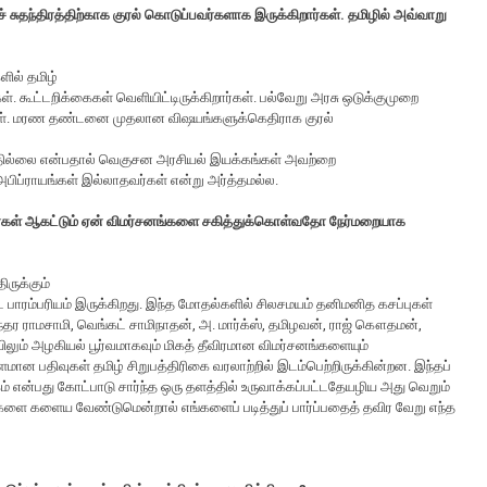
சுதந்திரத்திற்காக குரல் கொடுப்பவர்களாக இருக்கிறார்கள். தமிழில் அவ்வாறு
ில் தமிழ்
ள். கூட்டறிக்கைகள் வெளியிட்டிருக்கிறார்கள். பல்வேறு அரசு ஒடுக்குமுறை
ார்கள். மரண தண்டனை முதலான விஷயங்களுக்கெதிராக குரல்
்பதில்லை என்பதால் வெகுசன அரசியல் இயக்கங்கள் அவற்றை
அபிப்ராயங்கள் இல்லாதவர்கள் என்று அர்த்தமல்ல.
ளர்கள் ஆகட்டும் ஏன் விமர்சனங்களை சகித்துக்கொள்வதோ நேர்மறையாக
ிருக்கும்
ட பாரம்பரியம் இருக்கிறது. இந்த மோதல்களில் சிலசமயம் தனிமனித கசப்புகள்
, சுந்தர ராமசாமி, வெங்கட் சாமிநாதன், அ. மார்க்ஸ், தமிழவன், ராஜ் கௌதமன்,
ும் அழகியல் பூர்வமாகவும் மிகத் தீவிரமான விமர்சனங்களையும்
மான பதிவுகள் தமிழ் சிறுபத்திரிகை வரலாற்றில் இடம்பெற்றிருக்கின்றன. இந்தப்
் என்பது கோட்பாடு சார்ந்த ஒரு தளத்தில் உருவாக்கப்பட்டதேயழிய அது வெறும்
களை களைய வேண்டுமென்றால் எங்களைப் படித்துப் பார்ப்பதைத் தவிர வேறு எந்த