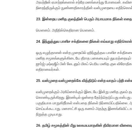
அவற்றின் ஏமாற்றங்களால் சற்றே மனங்கசந்து போனவன். கவிதை
நிறைந்திருக்கும் நுண்ணதிகாரத்தின் வன்முறையை எதிர்கொள
23. இன்றைய மனித குலத்தின் பெரும் அபாயமாக நீங்கள் எதை 
மௌனம். அநீதிக்கெதிரான மௌனம்.
24. இந்துத்துவ பாஸிச சக்திகளை நீங்கள் எவ்வாறு எதிர்கொள்க
ஒரு எழுத்தாளன் என்ற முறையில் ஹிந்துத்தவ பாஸிச சக்திகள
மனித சமூகங்களுக்கிடையே தீராத பகையையும் துயரத்தையும்
ஜார்ஜ் புஷ்ஷ§ம் பின் லேடனும் மிகப் பெரிய மனித குல விரோதிகள
எதிரானவர்கள்.
25. வன்முறை வன்முறைக்கே வித்திடும் என்ற வாதம் பற்றி என்
வன்முறைக்கும் அகிம்சைக்கும் இடையே இன்று மனித குலம் தத
கொண்டிருக்கிறது. இரண்டில் ஒன்றை தேர்ந்தெடுப்பது என்பது
பகுதியாக மாறுகிறீர்கள் என்பதை நீங்கள் நிர்ணயிப்பதில்லை
செய்யக்கூடாது. மனசாட்சி ஒரு கணம் அதற்கு இணங்கிவிட்டா
நிறுத்த முடியாது.
26. தமிழ் சமூகத்தின் மீது உலகமயமாதலின் தீவிரமான விளை