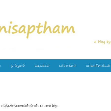
ு
நூல்முகம்
கடிதங்கள்
புத்தகங்கள்
வா.மணிகண்டன்
எடுத்த நேர்காணலின் இரண்டாம் பாகம் இது.