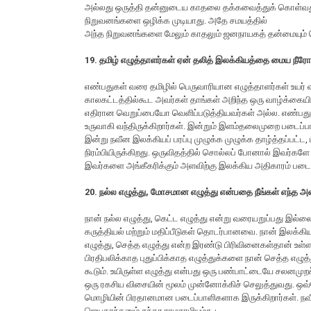
அல்லது ஒருத்தி தன்னுடைய காதலை தக்கவைத்துக் கொள்வது 
நிறுவனங்களை ஒழிக்க முடியாது. அதே சமயத்தில்
அந்த நிறுவனங்களை மேலும் காதலும் ஜனநாயகத் தன்மையும் கொ
19. தமிழ் எழுத்தாளர்கள் ஏன் தலித் இலக்கியத்தை மைய நீரோட்
எண்பதுகள் வரை தமிழில் பெருவாரியான எழுத்தாளர்கள் உயர் வக
காலகட்டத்தில்கூட அவர்கள் தாங்கள் அறிந்த ஒரு வாழ்க்கைய
எதிரான வெறுப்பையோ வெளிப்படுத்தியவர்கள் அல்ல. எண்பதுகளு
உருவாகி வந்திருக்கிறார்கள். இன்றும் இளம்தலைமுறை படைப்ப
இன்று நவீன இலக்கியப் பரப்பு முழுக்க முழுக்க தாழ்த்தப்பட்
நிரம்பியிருக்கிறது. ஒருவிதத்தில் சொல்லப் போனால் இவர்கள
இவர்களை அங்கீகரிக்கும் அளவிற்கு இலக்கிய அதிகாரம் படைத
20. நல்ல எழுத்து, மோசமான எழுத்து என்பதை நீங்கள் எந்த அ
நான் நல்ல எழுத்து, கெட்ட எழுத்து என்று வரையறுப்பது இல்
கருத்தியல் மற்றும் மதிப்பீடுகள் தொடர்பானவை. நான் இலக
எழுத்து, செத்த எழுத்து என்ற இரண்டு பிரிவினைகள்தான
பிரதிபலிக்காத புதுப்பிக்காத எழுத்துக்களை நான் செத்த எ
கூடும். உயிருள்ள எழுத்து என்பது ஒரு பண்பாட்டையே சலனமுறச
ஒரு ரகசிய விசையின் மூலம் முன்னோக்கிச் செலுத்துவது. 
மொழியின் பிரதானமான படைப்பாளிகளாக இருக்கிறார்கள். நவீன 
ஜெயகாந்தனும் சுந்தர ராமசாமியும்கூட