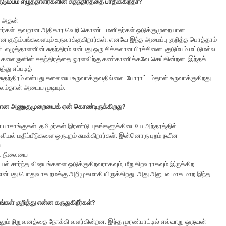
குடும்பம் எழுத்தாளர்களின் சுதந்திரத்தை பாதிக்கிறதா?
. அதன்
கிறார்கள். தவறான அதிகார வெறி கொண்ட மனிதர்கள் ஒடுக்குமுறையான
 குடும்பங்களையும் உருவாக்குகிறார்கள். எனவே இந்த அமைப்பு குறித்த பொத்தாம்
ுத்தாளனின் சுதந்திரம் என்பது ஒரு சிக்கலான பிரச்சினை. குடும்பம் மட்டுமல்ல
மே கலைஞனின் சுதந்திரத்தை ஓரளவிற்கு கண்காணிக்கவே செய்கின்றன. இந்தக்
து எப்படித்
 சுதந்திரம் என்பது கலையை உருவாக்குவதில்லை. போராட்டம்தான் உருவாக்குகிறது.
லம்தான் அடைய முடியும்.
சாங்கான அணுகுமுறையைக் ஏன் கொண்டிருக்கிறது?
பாசாங்குகள். தமிழர்கள் இரண்டு யுகங்களுக்கிடையே அந்தரத்தில்
வியல் மதிப்பீடுகளை ஒருபுறம் சுமக்கிறார்கள். இன்னொரு புறம் நவீன
்
்டை நிலையை
ியல் சார்ந்த விஷயங்களை ஒடுக்குகிறவராகவும், மீறுகிறவராகவும் இருக்கிற
ரம் என்பது பொதுவாக நமக்கு அறிமுகமாகி யிருக்கிறது. அது அனுபவமாக மாற இந்த
்கள் குறித்து என்ன கருதுகிறீர்கள்?
் நிறுவனத்தை நோக்கி வளர்கின்றன. இந்த முரண்பாட்டில் எவ்வாறு ஒருவன்