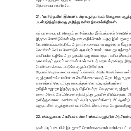
அத்தகைய சக்திகளே.
21. ‘வாசித்தலின் இன்பம்’ என்ற கருத்தாக்கம் வெகுசன எழுத்
பயன்படுத்தப்படுவது குறித்து என்ன நினைக்கிறீர்கள்?
எல்லா கலைப் பிரதிகளும் வாசித்தலின் இன்பத்தைக் கொடுக்
இருக்க வேண்டுமென்பதே என் குறிக்கோள். அந்த இன்பத்தை 
நிராகரிக்கப்பட்டுவிடும். அது எந்த வகையான எழுத்தாக இருந
கொள்ளச் செய்ய வேண்டும். ஒரு பிரம்மாண்டமான துயரத்தைக் குற
வாசிப்பின் வழியே அது முதலில் ஒரு உள்ளார்ந்த ரகசிய இன்பத்த
உருவாக்கும் துயரம் வாசகன் மேல் கவியத் தொடங்குகிறது. இது
கேளிக்கைக்காக மட்டுமே எழுதப்படுகின்றன.
ஆனால் பெரும்பாலான சந்தர்ப்பங்களில் அதில் கேளிக்கை என
எழுத்தாளர்களே மலிவான கேளிக்கைகளைத் தொடர்ந்து உருவாக்
வாசகர்கள் தொடர்ந்து சுவைத்துக் கொண்டிருக்கிறார்கள்.
தமிழில் சுஜாதா இதற்கு ஒரு விதிவிலக்கு. வெகுசன எழுத்துக்
களை அதன் அசட்டுத்தனத்திலிருந்து முதலில் விடுவித்தவர் அ
தனித்துவமான பாணியையும் அவர் உருவாக்கினார். 50 ஆண்டு க
சுஜாதாவின் எழுத்துக்கள் வாசிப்பின் இன்பத்தை பெருமளவிற்
22. உங்களுடைய அரசியல் என்ன? உங்கள் எழுத்தின் அரசியல்
நான் அடிப்படையில் இடதுசாரி கொள்கைகளால் வார்க்கப்பட்டவ