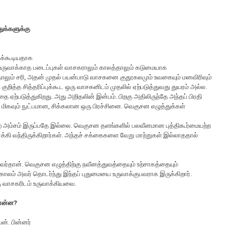
துக்களுக்கு
கக்கூடியதாக
உருவாக்காத படைப்புகள் வாசகராலும் காலத்தாலும் கடுமையாக
்தாலும் சரி, அதன் முதல் பயன்பாடு வாசகனை குதூகலமும் உவகையும் மனவிரிவும்
ித்த சித்தரிப்புக்கூட ஒரு வாசகனிடம் முதலில் ஏற்படுத்துவது துயரம் அல்ல.
ை ஏற்படுத்துகிறது. அது அறிதலின் இன்பம். பிறகு அதிலிருந்தே அந்தப் பிரதி
 மிகவும் நுட்பமான, சிக்கலான ஒரு பிரச்சினை. வெகுசன எழுத்துக்கள்
்ற அம்சம் இருப்பதே இல்லை. வெகுசன தளங்களில் பலவீனமான புத்திகூர்மையற்ற
கி வந்திருக்கிறார்கள். அந்தச் சக்கைகளை வேறு மாற்றுகள் இல்லாததால்
வர்தான். வெகுசன எழுத்திற்கு நவீனத்துவத்தையும் உற்சாகத்தையும்
ாலம் அவர் தொடர்ந்து இந்தப் புதுமையை உருவாக்குபவராக இருக்கிறார்.
கு வாசகரிடம் உருவாக்கியவை.
 என்ன?
ன். பின்னர்