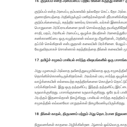
16. குடும்பம் என்ற அமைப்பைப் பற்றிய உங்கள் கருத்து என்ன? 
குடும்பம் என்ற அமைப்பு தம்மளவில் நல்லதோ கெட்டதோ அல்ல
குணாதிசயத்தை அதிலிருக்கும் மனிதர்கள்தான் தீர்மானிக்
குடும்பங்களையும், சுதந்திர உணர்வு கொண்டவர்கள் இணக்கமான
பொதுவான அபிப்ராயங்களை நான் சொல்வதற்கு தயங்குகிறேன். எழ
சாதி, மதம், அரசியல் அமைப்பு, ஒழுக்க நியதிகள் அனைத்து
கண்காணிப்பை ஒரு எழுத்தாளன் எவ்வாறு மீறுகிறான், அதிலிருந்
தப்பிச் செல்கிறான் என்பதுதான் கலையின் பிரச்சினை. மேலும்
வேறுவிதமாகச் சொன்னால் சுதந்திரத்தை நீங்கள் கலையின் மூ
17. தமிழ்ச் சமூகம் பாலியல் சார்ந்த விஷயங்களில் ஒரு பா
அது பழமையும் அல்லாத நவீனத்துவமுமில்லாத ஒரு சமூகத்தின் 
தொங்கிக்கொண்டிருக்கிறார்கள். அவர்கள் மரபு சார்ந்த ஒழுக்க
வாழ்க்கையின் எல்லையற்ற சுதந்திரங்களை கொஞ்சம் தொட்டுப
பார்க்கிறார்கள். இது ஒரு தத்தளிப்பு. இந்தத் தத்தளிப்பு இரட
உருவாக்குகிறது. பாசாங்குகளை உருவாக்குகிறது. ஒரே நபர் பால
அபத்தம் இதனால்தான் நிகழ்கிறது. பாலியல் சார்ந்த சுதந்தி
சமூகத்தில் எவ்வளவோ மாறுதல்கள் நிகழவேண்டியிருக்கிறது.
18. நீங்கள் காதல், திருமணம் மற்றும் அது தொடர்பான நிறுவனங
நிறுவனங்கள் காதலை அழிக்கின்றன. ஆனால் ஒவ்வொரு காதலும