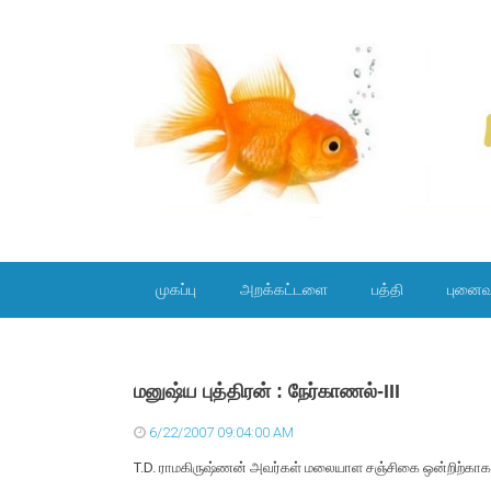
SKIP TO CONTENT
முகப்பு
அறக்கட்டளை
பத்தி
புனைவ
மனுஷ்ய புத்திரன் : நேர்காணல்-III
6/22/2007 09:04:00 AM
T.D. ராமகிருஷ்ணன் அவர்கள் மலையாள சஞ்சிகை ஒன்றிற்காக 