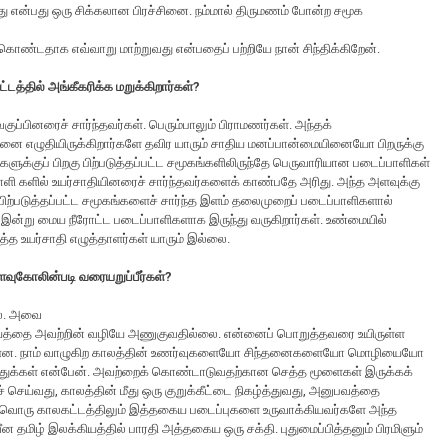
என்பது ஒரு சிக்கலான பிரச்சினை. நம்மால் திருமணம் போன்ற சமூக
ண்டதாக எவ்வாறு மாற்றுவது என்பதைப் பற்றியே நான் சிந்திக்கிறேன்.
டத்தில் அங்கீகரிக்க மறுக்கிறார்கள்?
ுப்பினரைச் சார்ந்தவர்கள். பெரும்பாலும் பிராமணர்கள். அந்தக்
ினை எழுதியிருக்கிறார்களே தவிர யாரும் சாதிய மனப்பான்மையினையோ பிறருக்கு
க்குப் பிறகு பிற்படுத்தப்பட்ட சமூகங்களிலிருந்தே பெருவாரியான படைப்பாளிகள்
ாளி களில் உயர்சாதியினரைச் சார்ந்தவர்களைக் காண்பதே அரிது. அந்த அளவுக்கு
ட, பிற்படுத்தப்பட்ட சமூகங்களைச் சார்ந்த இளம் தலைமுறைப் படைப்பாளிகளால்
ே இன்று மைய நீரோட்ட படைப்பாளிகளாக இருந்து வருகிறார்கள். உண்மையில்
்த உயர்சாதி எழுத்தாளர்கள் யாரும் இல்லை.
ளவுகோலின்படி வரையறுப்பீர்கள்?
லை. அவை
்கியத்தை அவற்றின் வழியே அணுகுவதில்லை. என்னைப் பொறுத்தவரை உயிருள்ள
் உள்ளன. நாம் வாழுகிற காலத்தின் உணர்வுகளையோ சிந்தனைகளையோ மொழியையோ
ழுத்துக்கள் என்பேன். அவற்றைக் கொண்டாடுவதற்கான செத்த மூளைகள் இருக்கக்
் செய்வது, காலத்தின் மீது ஒரு குறுக்கீட்டை நிகழ்த்துவது, அனுபவத்தை
ஒவ்வொரு காலகட்டத்திலும் இத்தகைய படைப்புகளை உருவாக்கியவர்களே அந்த
தமிழ் இலக்கியத்தில் பாரதி அத்தகைய ஒரு சக்தி. புதுமைப்பித்தனும் பிரமிளும்