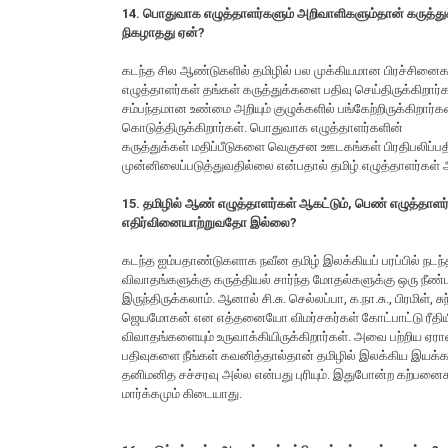
14. பொதுவாக எழுத்தாளர்களும் அறிவாளிகளும்தான் கருத்துச் 
நிகழாதது ஏன்?
கடந்த சில ஆண்டுகளில் தமிழில் பல முக்கியமான பிரச்சினைகள
எழுத்தாளர்கள் தங்கள் கருத்துக்களை பதிவு செய்திருக்கிறார்க
சம்பந்தமான உண்மை அறியும் குழுக்களில் பங்கேற்றிருக்கிற
கொடுத்திருக்கிறார்கள். பொதுவாக எழுத்தாளர்களின்
கருத்துக்கள் மதிப்பீடுகளை வெகுசன ஊடகங்கள் பிரதிபலிப
முன்னிலைப்படுத்துவதில்லை என்பதால் தமிழ் எழுத்தாளர்கள் 
15. தமிழில் ஆண் எழுத்தாளர்கள் ஆகட்டும், பெண் எழுத்தா
எதிர்வினையாற்றுவதோ இல்லை?
கடந்த ஐம்பதாண்டுகளாக நவீன தமிழ் இலக்கியப் பரப்பில் நடந்த
விவாதங்களுக்கு கருத்தியல் சார்ந்த மோதல்களுக்கு ஒரு நீண்
இருந்திருக்கலாம். ஆனால் சி.சு. செல்லப்பா, க.நா.சு., பிரமிள்
ஜெயமோகன் என எத்தனையோ விமர்சகர்கள் கோட்பாட்டு ரீதியில
விவாதங்களையும் உருவாக்கியிருக்கிறார்கள். அவை பற்றிய ஏராள
பதிவுகளை நீங்கள் கவனித்தால்தான் தமிழில் இலக்கிய இயக்கம
தனிமனித சச்சரவு அல்ல என்பது புரியும். இதுபோன்ற கற்பனை
மார்க்கமும் கிடையாது.