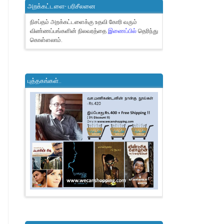
அறக்கட்டளை- பரிசீலனை
நிசப்தம் அறக்கட்டளைக்கு உதவி கோரி வரும்
விண்ணப்பங்களின் நிலவரத்தை
இணைப்பில்
தெரிந்து
கொள்ளலாம்.
புத்தகங்கள்..