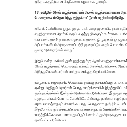
இந்த யுகத்திற்கான பிரதிகளை உருவாக்க முடியும்.
13. தமிழில் ஆண் எழுத்தாளர்கள் பெண் எழுத்தாளர்களை தொடர
பேசுவதாகவும் தொடர்ந்து குற்றச்சாட்டுகள் எழுப்பப்படுகிறதே.
இந்தக் கேள்வியை ஒரு எழுத்தாளன் என்ற முறையில் நான் எத
எழுத்தாளனை நோக்கி எழுப்புவதற்கு நீங்களும் கூச்சமடைய வேண்
என் நண்பரும் சிறுகதை எழுத்தாளருமான ஜீ. முருகன் ஒருமுறை
அப்பாக்களிடம் அவர்களைப் பற்றி முறையிடுவதைப் போல சில 
முறையிடுகிறார்கள் என்று.’
இதுபோன்ற பாலியல் துன்புறுத்தலுக்கு ஆண் எழுத்தாளர்களால
ஆண் எழுத்தாளர் பெயரையும் எங்கும் சொல்லியதில்லை. அவர்கள
அறிந்துகொண்டார்கள் என்று எனக்குத் தெரியவில்லை.
நம்முடைய சமூகத்தில் பெண்கள் துன்புறுத்தப்படுவது பரவலா
ஒன்று. அதிலும் அவர்கள் பொது வாழ்க்கையில் இருந்துவிட்டால
துன்புறுத்தல்கள் இன்னும் அதிகமாகிவிடுகின்றன. இது ஒரு ச
எழுத்தாளர்கள் போராட வேண்டுமே அல்லாது தாங்கள் எழுத்தாள
அடையாளத்தையும் கோரக் கூடாது. பொதுவாக தமிழில் பெண் எ
இதுபோன்ற குற்றச்சாட்டுகளை உற்சாகத்துடன் பிரசுரிக்கின்
உயர்த்திக்கொள்ள யாராவது விரும்பினால் அது அவர்களுடைய
தனிப்பட்ட பிரச்சினை.