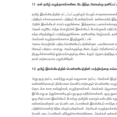
11. ஏன் தமிழ் எழுத்தாளர்களிடையே இந்த அளவுக்கு தனிப்பட
தமிழ் இலக்கியத்தில் எட்டப்பட்டிருக்கும் பெரும் சாதனைகள
பற்றியும் சச்சரவுகளைப் பற்றியும் பேசுகிறார்கள். உண்மையில
அதில் இலக்கியச் சாரம் ஏதுமில்லை. இத்தகைய புகைச்சல்களும
அதன் வழியே அந்த மொழியின் இலக்கியப் போக்குகள் மதிப்பிட
எந்த விதத்திலும் பாதித்ததுமில்லை. தனிமனித பிறழ்வுகள்,
அவர்கள் எழுத்தாளர்களாக இருந்துவிட்டால்
அவை மொழியில் பதிவு செளிணியப்படுகின்றன. பலவீனமான எழுத்
மிகவும் பரிதாப மானது. அவர்களுக்கு கிடைக்கும் அங்கீகாரம
திருடிக்கொண்டு ஓடுபவர்களுக்கு கிடைக்கும் ஆதாயத்திற்கு 
நான் கடுமையாக மறுக்கிறேன்.
12. தமிழ் இலக்கியத்தில் பெண்ணியத்தின் பாத்திரத்தை எவ்வாற
அது ஒரு தரப்பு. வளர்ந்து வரும் வலுவான தரப்பு. அவர்கள் இரு
எண்ணிக்கையும் தீவிரமான வெளிப்பாடுகளும் பெண்ணிய எழுத்
தொடக்க கால கவிஞர்கள், எழுத்தாளர்கள். அவர்கள் ஆழமான, 
இப்போது நடந்துகொண்டிருப்பது ஒரு எதிர்கொள்ளல். ஒரு துவக்கப
ஒரு சிறப்பான இலக்கியப் போக்கு தமிழில் வளரும் என்பதில் உற
என்னவென்றால் பல பெண் படைப்பாளிகள் இலக்கியம் சார்ந்த
பற்றிக்கொண்டு நிற்க விரும்புகிறார்கள். அரசியல் கருத்தாக்
பெண் படைப்பாளிகள் புரிந்துகொள்ளவில்லை. அவர்கள் தங்கள்