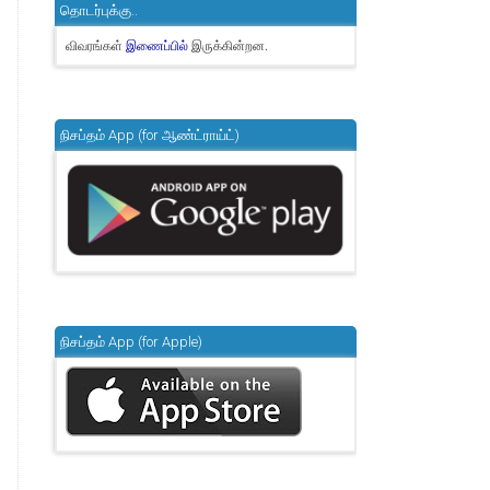
தொடர்புக்கு..
விவரங்கள்
இருக்கின்றன.
இணைப்பில்
நிசப்தம் App (for ஆண்ட்ராய்ட்)
நிசப்தம் App (for Apple)