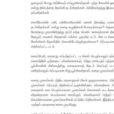
நுழையும் போது அங்கேயும் கம்யூனிஸம்தான். புத்த கோவில் ஒ
என்று திபெத்தை நோக்கி நடக்கிறார்கள். அங்கேயிருந்து இமயம
நம்புகிறார்கள்.
சைபீரியாவில் பனி, மங்கோலியாவில் மணல் நிறைந்த ப
நடக்கிறார்கள்’ என்று கதை எழுதினால் போரடிக்காதா? அதனா
வேறொரு முகாமிலிருந்து தப்பி வந்த பெண்- உணவுக்கான தி
நேரமும் கவனம் சிதறாமல் பார்க்க முடிகிற படம். சில படங்களை
கேள்விகள் தோன்றிக் கொண்டேயிருக்குமல்லவா? அப்படிய
எடுக்கப்பட்ட படம்.
உலகப்போர், வரலாறு சம்பந்தப்பட்ட படங்கள் பெரும்பாலும் ந
வரலாற்றின் முந்தைய பக்கங்களையும், அந்த மாபெரும் புத்
பூச்சிகளின் சின்னஞ்சிறு கதைகளைத் தேடச் செய்யும் படங
மனிதர்களும் அப்படியான சிறு பூச்சிகள்தான். வதை முகாம்கள்
வதை முகாம்கள் பற்றிய வரலாறுகள் மிகக் குரூரமானவை. அங்க
முகாம்கள் அப்படித் திறக்கப்பட்டிருக்கின்றன. சர்வாதி
வதைகள் என பெரும்பாலான முகாம்கள் கொலைக் கூடங்களாகத்
விதவிதமான பெயர்களை வைக்கும். வெளியுலகம் அந்தப் பெயர
கொடுமைகளை முகாம்வாசிகள் மட்டுமே அறிவார்கள். இந்தியாவி
பதற்றம் பரவுவதை உணர முடிகிறது.