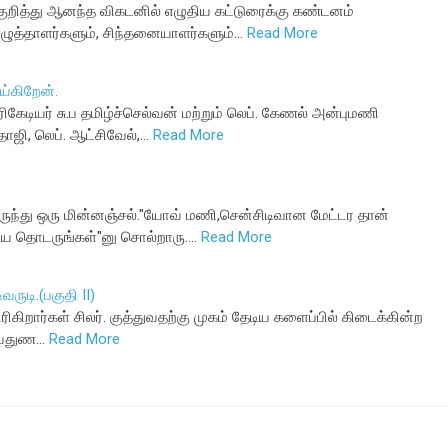
ுறித்து ஆனந்த விகடனில் எழுதிய கட்டுரைக்கு கண்டனம்
ழுத்தாளர்களும், சிந்தனையாளர்களும்…
Read More
்கிறேன்.
ிகேடியர் சு.ப தமிழ்ச்செல்வன் மற்றும் லெப். கேணல் அன்புமணி
தாஜி, லெப். ஆட்சிவேல்,…
Read More
ருந்து ஒரு மின்னஞ்சல்."யோவ் மணி,சென்சிடிவான மேட்டர தான்
டியே தொடருங்கள்"னு சொல்றாரு.…
Read More
‌ருடி.(ப‌குதி II)
ரிகிறார்கள் சிலர். குத்துவ‌த‌ற்கு முக‌ம் தேடிய‌ க‌ளைப்பில் கிடைக்கின்ற
டுவதுண…
Read More