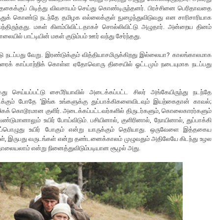
த்தகைக்குப் பிடித்து விவசாயம் செய்து கொண்டிருந்தனர். பிரச்சினை பெரிதாவதை
டுத்துக் கொண்டு நடந்தே தமிழக எல்லைக்குள் நுழைந்துவிடுவது என சாரிசாரியாக
 வந்திருந்தது. மகள் கிளம்பிவிட்டதாகச் சொல்லிவிட்டு அழுதார். அன்றைய தினம்
லையில் பாட்டியின் மகள் குடும்பம் ஊர் வந்து சேர்ந்தது.
டு நடப்பது வேறு. இரண்டுக்கும் வித்தியாசமிருக்கிறது இல்லையா? காலங்காலமாக
உயிரைக் காப்பாற்றிக் கொள்ள ஏதோவொரு திசையில் ஓட்டமும் நடையுமாக நடப்பது
செய்யப்பட்டு சைபீரியாவில் அடைக்கப்பட்ட சிலர் அங்கேயிருந்து நடந்தே
டைக்கும் போதே ‘இங்க உங்களுக்கு துப்பாக்கிகளைவிடவும் இயற்கைதான் காவல்;
ிகக் கொடூரமான குளிர். அடைக்கப்பட்டவர்களில் திருடர்களும், கொலைகாரர்களும்
்டுமானாலும் உயிர் போய்விடும். பசியினால், குளிரினால், நோயினால், துப்பாக்கி
எப்பொழுது உயிர் போகும் என்று யாருக்கும் தெரியாது. ஒருவேளை இத்தகைய
், இருபது வருடங்கள் என்று தண்டனைக்காலம் முழுவதும் அதிலேயே கிடந்து உழல
 தொலையலாம் என்று நினைத்துவிடும்படியான சூழல் அது.