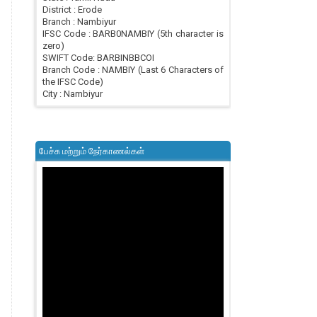
District : Erode
Branch : Nambiyur
IFSC Code : BARB0NAMBIY (5th character is
zero)
SWIFT Code: BARBINBBCOI
Branch Code : NAMBIY (Last 6 Characters of
the IFSC Code)
City : Nambiyur
பேச்சு மற்றும் நேர்காணல்கள்