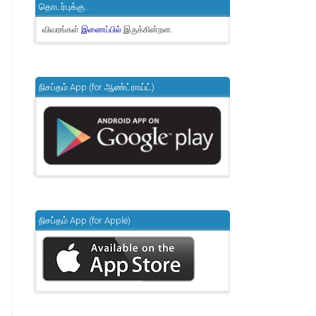
தொடர்புக்கு..
விவரங்கள்
இருக்கின்றன.
இணைப்பில்
நிசப்தம் App (for ஆண்ட்ராய்ட்)
நிசப்தம் App (for Apple)