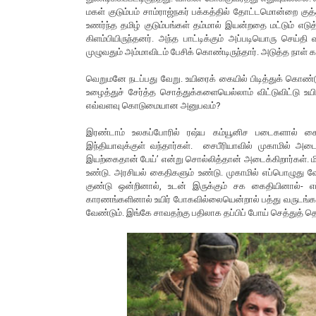
மகள் குடும்பம் சாம்ராஜ்நகர் பக்கத்தில் தோட்டமொன்றை கு
உணர்ந்த தமிழ் குடும்பங்கள் தம்மால் இயன்றதை மட்டும் எ
கிளம்பியிருந்தனர். அந்த பாட்டிக்கும் அப்படியொரு செய்தி
முழுவதும் அம்மாவிடம் பேசிக் கொண்டிருந்தார். அடுத்த நாள் கா
வெறுமனே நடப்பது வேறு. உயிரைக் கையில் பிடித்துக் கொண்
உழைத்துச் சேர்த்த சொத்துக்களையெல்லாம் விட்டுவிட்டு 
எவ்வளவு கொடுமையான அனுபவம்?
இரண்டாம் உலகப்போரில் ரஷ்ய கம்யூனிச படைகளால் கைது 
இந்தியாவுக்குள் வந்தார்கள். சைபீரியாவில் முகாமில் அ
இயற்கைதான் பேய்’ என்று சொல்லித்தான் அடைக்கிறார்கள். ம
உண்டு. அரசியல் கைதிகளும் உண்டு. முகாமில் எப்பொழுது வேண
குண்டு ஒன்றினால், உடன் இருக்கும் சக கைதியினால்- 
காரணங்களினால் உயிர் போகவில்லையென்றால் பத்து வருடங்கள
வேண்டும். இங்கே சாவதற்கு பதிலாக தப்பிப் போய் செத்துத்