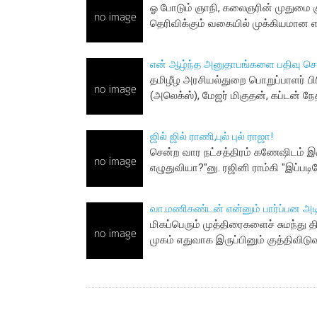
ஓ போடும் ஞாநி, கலைஞரின் முதுமை க
தெரிவிக்கும் வகையில் முக்கியமான எ
என் ஆழ்ந்த அனுதாபங்களை பதிவு செய
தமிழீழ அரசியல்துறை பொறுப்பாளர் பிர
(அலெக்ஸ்), மேஜர் மிகுதன், கப்டன் நே
ஜில் ஜில் ராணி,புல் புல் ராஜா!
சென்ற வார நட்சத்திரம் கணேஷிடம் இ
எழுதுவியா?"னு. ரஜினி ராம்கி "இப்ப
வா.ம‌ணிக‌ண்ட‌ன் என்னும் பார்ப்ப‌ன‌ அடிவ
மிக‌ப்பெரும் முத்திரைகளைச் சும‌ந்து தி
முகம் எதுவாக இருப்பினும் குத்திவி