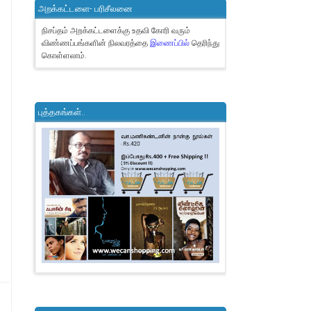
அறக்கட்டளை- பரிசீலனை
நிசப்தம் அறக்கட்டளைக்கு உதவி கோரி வரும்
விண்ணப்பங்களின் நிலவரத்தை
இணைப்பில்
தெரிந்து
கொள்ளலாம்.
புத்தகங்கள்..