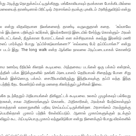
ன்று அடித்து நொறுக்கப்பட்டிருக்கிறது. மங்கோலியாவும் தமக்கான போக்கிடமில்லை
லையைத் தாண்டினால் பிரிட்டிஷ் அரசாங்கம் தமக்கு புகலிடம் அளித்துவிடும் என்று
ாலை என்று விதவிதமான நிலங்களைத் தாண்டி வருவதுதான் கதை. ‘சும்மாவே
ல் இயற்கை பறிக்கும் உயிர்கள், இவர்களோடு இடையில் சேர்ந்து கொள்ளும்- அவள்
ண்டாட்டங்கள், நீருக்கான போராட்டங்கள் என கச்சிதமாகக் கலந்து இரண்டு மணி
ப் பார்க்கும் போது ‘தப்பிச்சுடுவாங்களா?’ ‘எவ்வளவு பேர் தப்பிப்பாங்க?’ என்று
ான படம் இது. The long walk என்ற ஆங்கில நாவலை அடிப்படையாகக் கொண்டு
ம்மை உணர்வு ரீதியில் கிளறக் கூடியவை. அத்தகைய படங்கள் ஒரு பக்கம் என்றால்,
தகத்தின் பக்க இடுக்குகளில் நசுங்கி அடையாளம் தெரியாமல் சிதைந்து போன சிறு
்கள் இன்னொரு பக்கம். சைபீரியாவிலிருந்து இந்தியாவுக்கு தப்பி வந்த இந்த
 பற்றித் தேட வேண்டும் என்று மனதை கிளர்த்தும் பூச்சிகள் இவை.
ே நடந்தேறும் அநியாயங்கள் திகிலூட்டக் கூடியவை. உலகம் முழுக்கவும் பல்வேறு
கார அரசுகள், சகல அதிகாரங்களும் கொண்ட அதிகாரிகள், அவர்கள் மேற்கொள்ளும்
தான் வரலாறுகளில் பதிவு செய்யப்பட்டிருக்கின்றன. அரசாங்கம் அவற்றுக்கு
ில்தான் முகாம் பற்றிக் கேள்விப்படும். ஆனால் முகாம்களுக்குள் நடக்கும்
லும் கூட அப்படியொரு முகாம் வந்துவிடுமோ என்று நினைக்கும் போது விரல்களில்