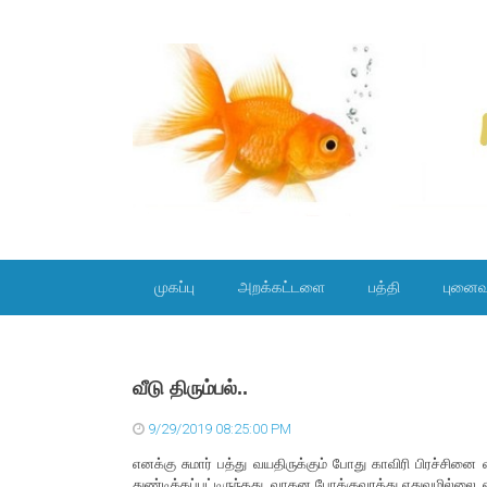
SKIP TO CONTENT
முகப்பு
அறக்கட்டளை
பத்தி
புனைவ
வீடு திரும்பல்..
9/29/2019 08:25:00 PM
எனக்கு சுமார் பத்து வயதிருக்கும் போது காவிரி பிரச்சினை
துண்டிக்கப்பட்டிருந்தது. வாகன போக்குவரத்து எதுவுமில்லை. 