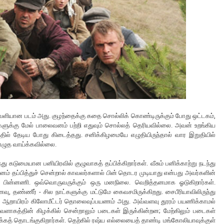
வெளியான படம் அது. குழந்தைக்கு கதை சொல்லிக் கொண்டிருக்கும் போது ஒட்டகம்,
களுக்கு மேல் பாலைவனம் பற்றி எதுவும் சொல்லத் தெரியவில்லை. அவன் உறங்கிய
ில் தேடிய போது கிடைத்தது. சனிக்கிழமையே எழுதியிருந்தால் வார இறுதியில்
ல் எழுத வாய்க்கவில்லை.
 கடுமையான பனியிரவில் குழுவாகத் தப்பிக்கிறார்கள். வீசும் பனிக்காற்று நடந்து
னம் தப்பித்துச் சென்றால் காவலர்களால் பின் தொடர முடியாது என்பது அவர்களின்
 ஒரு பின்னணி. ஒவ்வொருவருக்கும் ஒரு மனநிலை. வெறித்தனமாக ஓடுகிறார்கள்.
ு, தண்ணீர் - சில நாட்களுக்கு மட்டுமே கைவசமிருக்கிறது. சைபீரியாவிலிருந்து
ட்ட ஆறாயிரம் கிலோமீட்டர் தொலைவுப்பயணம் அது. அவ்வளவு தூரம் பயணிக்காமல்
 வளாகத்தின் கிழக்கில் சென்றாலும் படைகள் இருக்கின்றன; மேற்கிலும் படைகள்
க்கத் தொடங்குகிறார்கள். தெற்கில் ரஷ்ய எல்லையைத் தாண்டி மங்கோலியாவுக்குள்