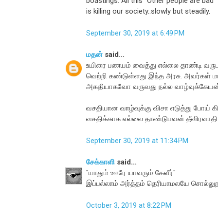
boastings. All this "Other people are bad
is killing our society..slowly but steadily.
September 30, 2019 at 6:49 PM
மதன்
said...
உயிரை பணயம் வைத்து எல்லை தாண்டி வருபவர
வெற்றி கண்டுள்ளது இந்த அரசு. அவர்கள் ம
அகதியாகவோ வருவது நல்ல வாழ்வுக்கேயன்ற
வசதியான வாழ்வுக்கு விசா எடுத்து போய் கிர
வசதிக்காக எல்லை தாண்டுபவன் தீவிரவாதி!
September 30, 2019 at 11:34 PM
சேக்காளி
said...
"யாதும் ஊரே யாவரும் கேளீர்"
இப்பல்லாம் அர்த்தம் தெரியாமலயே சொல்ல
October 3, 2019 at 8:22 PM