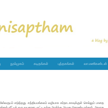
ு
நூல்முகம்
கடிதங்கள்
புத்தகங்கள்
வா.மணிகண்டன்
 விஸ்வரூபம் எடுத்தது. சத்தியமங்கலம் வழியாக கர்நாடகாவுக்குள் செல்லும் பாதை
எங்கள் வீட்டில் ஒரு வயதான பாட்டி வந்து அமர்ந்து அழுது கொண்டிருந்தார். அவரது