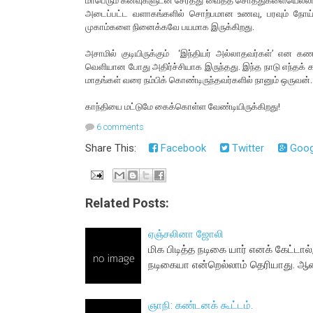
மாபெரும் கனவுகளுடன் சேர்த்து வைத்த சொத்துகளையெல்லாம் 
அடைப்பட்ட வளாகங்களில் சொற்பமான உணவு, பரவும் நோய்
முகாம்களை நினைக்கவே பயமாக இருக்கிறது.
அசாமில் குடியிருக்கும் ‘இந்தியர் அல்லாதவர்கள்’ என கண
வெளியான போது அதிர்ச்சியாக இருந்தது. இந்த நாடு எந்தக் 
மாதங்கள் வரை நம்பிக் கொண்டிருந்தவர்களில் நானும் ஒருவன்
காந்தியை மட்டுமே கைக்கொள்ள வேண்டியிருக்கிறது!
6 comments
Share This:
Facebook
Twitter
Goog
Related Posts:
ஏஞ்சலினா ஜோலி
மிக பிடித்த நடிகை யார் எனக் கேட்ட
நடிகையா என்றெல்லாம் தெரியாது. ஆனா
ஞாநி: கண்டனக் கூட்டம்.