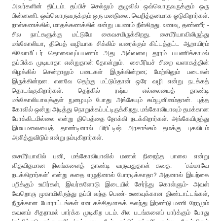
அவர்களின் திட்டம். தப்பிச் செல்லும் குழுவில் ஒவ்வொருவருக்கும் ஒரு
பின்னணி. ஒவ்வொருவருக்கும் ஒரு மனநிலை. வெறித்தனமாக ஓடுகிறார்கள்.
நாள்கணக்கில், மாதக்கணக்கில் என்று பயணம் நீள்கிறது. உணவு, தண்ணீர் -
சில நாட்களுக்கு மட்டுமே கைவசமிருக்கிறது. சைபீரியாவிலிருந்து
மங்கோலியா, திபெத் வழியாக சிக்கிம் வரைக்கும் கிட்டத்தட்ட ஆறாயிரம்
கிலோமீட்டர் தொலைவுப்பயணம் அது. அவ்வளவு தூரம் பயணிக்காமல்
தப்பிக்க முடியாதா என்றுதான் தோன்றும். சைபீரியச் சிறை வளாகத்தின்
கிழக்கில் சென்றாலும் படைகள் இருக்கின்றன; மேற்கிலும் படைகள்
இருக்கின்றன. எனவே தெற்கு மட்டும்தான் ஒரே வழி என்று நடக்கத்
தொடங்குகிறார்கள். தெற்கில் ரஷ்ய எல்லையைத் தாண்டி
மங்கோலியாவுக்குள் நுழையும் போது அங்கேயும் கம்யூனிஸம்தான். புத்த
கோவில் ஒன்று அடித்து நொறுக்கப்பட்டிருக்கிறது. மங்கோலியாவும் தமக்கான
போக்கிடமில்லை என்று திபெத்தை நோக்கி நடக்கிறார்கள். அங்கேயிருந்து
இமயமலையைத் தாண்டினால் பிரிட்டிஷ் அரசாங்கம் தமக்கு புகலிடம்
அளித்துவிடும் என்று நம்புகிறார்கள்.
சைபீரியாவில் பனி, மங்கோலியாவில் மணல் நிறைந்த பாலை என்று
விதவிதமான நிலங்களைத் தாண்டி வருவதுதான் கதை. ‘சும்மாவே
நடக்கிறார்கள்’ என்று கதை எழுதினால் போரடிக்காதா? அதனால் இயற்கை
பறிக்கும் உயிர்கள், இவர்களோடு இடையில் சேர்ந்து கொள்ளும்- அவள்
வேறொரு முகாமிலிருந்து தப்பி வந்த பெண்- உணவுக்கான திண்டாட்டங்கள்,
நீருக்கான போராட்டங்கள் என கச்சிதமாகக் கலந்து இரண்டு மணி நேரமும்
கவனம் சிதறாமல் பார்க்க முடிகிற படம். சில படங்களைப் பார்க்கும் போது