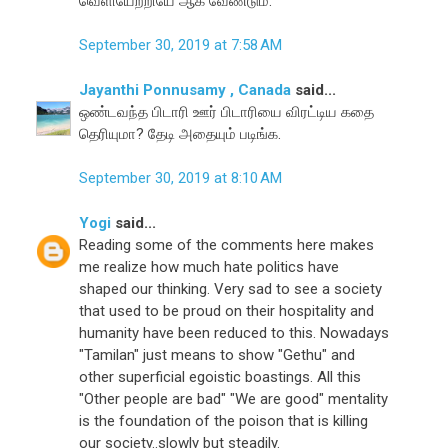
வெளியேற்றியே ஆக வேண்டும்.
September 30, 2019 at 7:58 AM
Jayanthi Ponnusamy , Canada
said...
ஒண்டவந்த பிடாரி ஊர் பிடாரியை விரட்டிய கதை
தெரியுமா? தேடி அதையும் படிங்க.
September 30, 2019 at 8:10 AM
Yogi
said...
Reading some of the comments here makes
me realize how much hate politics have
shaped our thinking. Very sad to see a society
that used to be proud on their hospitality and
humanity have been reduced to this. Nowadays
"Tamilan" just means to show "Gethu" and
other superficial egoistic boastings. All this
"Other people are bad" "We are good" mentality
is the foundation of the poison that is killing
our society..slowly but steadily.