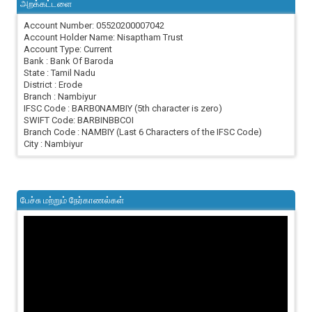
அறக்கட்டளை
Account Number: 05520200007042
Account Holder Name: Nisaptham Trust
Account Type: Current
Bank : Bank Of Baroda
State : Tamil Nadu
District : Erode
Branch : Nambiyur
IFSC Code : BARB0NAMBIY (5th character is zero)
SWIFT Code: BARBINBBCOI
Branch Code : NAMBIY (Last 6 Characters of the IFSC Code)
City : Nambiyur
பேச்சு மற்றும் நேர்காணல்கள்