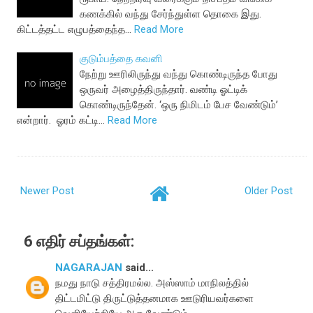
கணக்கில் வந்து சேர்ந்துள்ள தொகை இது.
கிட்டத்தட்ட எழுபத்தைந்த…
Read More
குடும்பத்தை கவனி
நேற்று ஊரிலிருந்து வந்து கொண்டிருந்த போது
ஒருவர் அழைத்திருந்தார். வண்டி ஓட்டிக்
கொண்டிருந்தேன். ‘ஒரு நிமிடம் பேச வேண்டும்’
என்றார். ஓரம் கட்டி…
Read More
Newer Post
Older Post
6 எதிர் சப்தங்கள்:
NAGARAJAN
said...
நமது நாடு சத்திரமல்ல. அஸ்ஸாம் மாநிலத்தில்
திட்டமிட்டு திருட்டுத்தனமாக ஊடுரியவர்களை