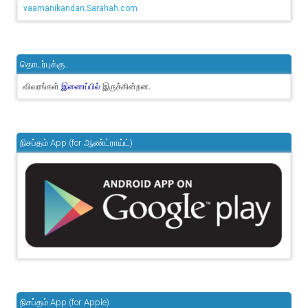
vaamanikandan.Sarahah.com
தொடர்புக்கு..
விவரங்கள்
இருக்கின்றன.
இணைப்பில்
நிசப்தம் App (for ஆண்ட்ராய்ட்)
நிசப்தம் App (for Apple)