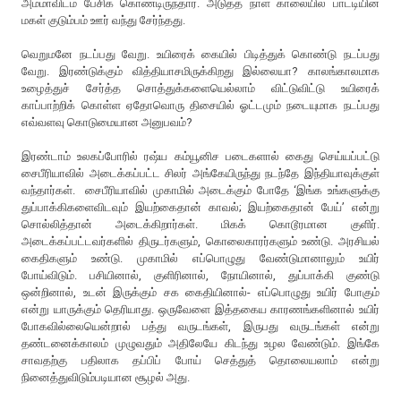
அம்மாவிடம் பேசிக் கொண்டிருந்தார். அடுத்த நாள் காலையில் பாட்டியின்
மகள் குடும்பம் ஊர் வந்து சேர்ந்தது.
வெறுமனே நடப்பது வேறு. உயிரைக் கையில் பிடித்துக் கொண்டு நடப்பது
வேறு. இரண்டுக்கும் வித்தியாசமிருக்கிறது இல்லையா? காலங்காலமாக
உழைத்துச் சேர்த்த சொத்துக்களையெல்லாம் விட்டுவிட்டு உயிரைக்
காப்பாற்றிக் கொள்ள ஏதோவொரு திசையில் ஓட்டமும் நடையுமாக நடப்பது
எவ்வளவு கொடுமையான அனுபவம்?
இரண்டாம் உலகப்போரில் ரஷ்ய கம்யூனிச படைகளால் கைது செய்யப்பட்டு
சைபீரியாவில் அடைக்கப்பட்ட சிலர் அங்கேயிருந்து நடந்தே இந்தியாவுக்குள்
வந்தார்கள். சைபீரியாவில் முகாமில் அடைக்கும் போதே ‘இங்க உங்களுக்கு
துப்பாக்கிகளைவிடவும் இயற்கைதான் காவல்; இயற்கைதான் பேய்’ என்று
சொல்லித்தான் அடைக்கிறார்கள். மிகக் கொடூரமான குளிர்.
அடைக்கப்பட்டவர்களில் திருடர்களும், கொலைகாரர்களும் உண்டு. அரசியல்
கைதிகளும் உண்டு. முகாமில் எப்பொழுது வேண்டுமானாலும் உயிர்
போய்விடும். பசியினால், குளிரினால், நோயினால், துப்பாக்கி குண்டு
ஒன்றினால், உடன் இருக்கும் சக கைதியினால்- எப்பொழுது உயிர் போகும்
என்று யாருக்கும் தெரியாது. ஒருவேளை இத்தகைய காரணங்களினால் உயிர்
போகவில்லையென்றால் பத்து வருடங்கள், இருபது வருடங்கள் என்று
தண்டனைக்காலம் முழுவதும் அதிலேயே கிடந்து உழல வேண்டும். இங்கே
சாவதற்கு பதிலாக தப்பிப் போய் செத்துத் தொலையலாம் என்று
நினைத்துவிடும்படியான சூழல் அது.