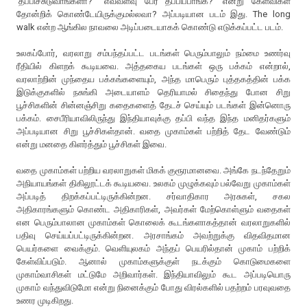
‘தப்பிச்சுடுவாங்களா?’ ‘எவ்வளவு பேர் தப்பிப்பாங்க?’ என்று கேள்விகள்
தோன்றிக் கொண்டேயிருக்குமல்லவா? அப்படியான படம் இது. The long
walk என்ற ஆங்கில நாவலை அடிப்படையாகக் கொண்டு எடுக்கப்பட்ட படம்.
உலகப்போர், வரலாறு சம்பந்தப்பட்ட படங்கள் பெரும்பாலும் நம்மை உணர்வு
ரீதியில் கிளறக் கூடியவை. அத்தகைய படங்கள் ஒரு பக்கம் என்றால்,
வரலாற்றின் முந்தைய பக்கங்களையும், அந்த மாபெரும் புத்தகத்தின் பக்க
இடுக்குகளில் நசுங்கி அடையாளம் தெரியாமல் சிதைந்து போன சிறு
பூச்சிகளின் சின்னஞ்சிறு கதைகளைத் தேடச் செய்யும் படங்கள் இன்னொரு
பக்கம். சைபீரியாவிலிருந்து இந்தியாவுக்கு தப்பி வந்த இந்த மனிதர்களும்
அப்படியான சிறு பூச்சிகள்தான். வதை முகாம்கள் பற்றித் தேட வேண்டும்
என்று மனதை கிளர்த்தும் பூச்சிகள் இவை.
வதை முகாம்கள் பற்றிய வரலாறுகள் மிகக் குரூரமானவை. அங்கே நடந்தேறும்
அநியாயங்கள் திகிலூட்டக் கூடியவை. உலகம் முழுக்கவும் பல்வேறு முகாம்கள்
அப்படித் திறக்கப்பட்டிருக்கின்றன. சர்வாதிகார அரசுகள், சகல
அதிகாரங்களும் கொண்ட அதிகாரிகள், அவர்கள் மேற்கொள்ளும் வதைகள்
என பெரும்பாலான முகாம்கள் கொலைக் கூடங்களாகத்தான் வரலாறுகளில்
பதிவு செய்யப்பட்டிருக்கின்றன. அரசாங்கம் அவற்றுக்கு விதவிதமான
பெயர்களை வைக்கும். வெளியுலகம் அந்தப் பெயரில்தான் முகாம் பற்றிக்
கேள்விப்படும். ஆனால் முகாம்களுக்குள் நடக்கும் கொடுமைகளை
முகாம்வாசிகள் மட்டுமே அறிவார்கள். இந்தியாவிலும் கூட அப்படியொரு
முகாம் வந்துவிடுமோ என்று நினைக்கும் போது விரல்களில் பதற்றம் பரவுவதை
உணர முடிகிறது.