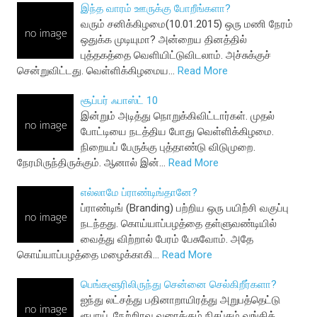
இந்த வாரம் ஊருக்கு போறீங்களா?
வரும் சனிக்கிழமை(10.01.2015) ஒரு மணி நேரம்
ஒதுக்க முடியுமா? அன்றைய தினத்தில்
புத்தகத்தை வெளியிட்டுவிடலாம். அச்சுக்குச்
சென்றுவிட்டது. வெள்ளிக்கிழமைய…
Read More
சூப்பர் ஃபாஸ்ட் 10
இன்றும் அடித்து நொறுக்கிவிட்டார்கள். முதல்
போட்டியை நடத்திய போது வெள்ளிக்கிழமை.
நிறையப் பேருக்கு புத்தாண்டு விடுமுறை.
நேரமிருந்திருக்கும். ஆனால் இன்…
Read More
எல்லாமே ப்ராண்டிங்தானே?
ப்ராண்டிங் (Branding) பற்றிய ஒரு பயிற்சி வகுப்பு
நடந்தது. கொய்யாப்பழத்தை தள்ளுவண்டியில்
வைத்து விற்றால் பேரம் பேசுவோம். அதே
கொய்யாப்பழத்தை மழைக்காகி…
Read More
பெங்களூரிலிருந்து சென்னை செல்கிறீர்களா?
ஐந்து லட்சத்து பதினாறாயிரத்து அறுபத்தெட்டு
ரூபாய். நேற்றிரவு வரைக்கும் நிசப்தம் வங்கிக்