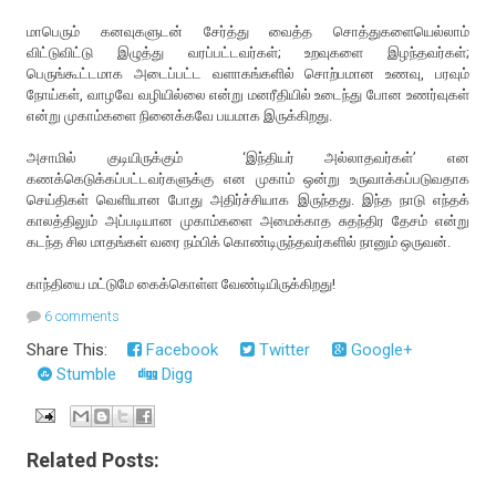
மாபெரும் கனவுகளுடன் சேர்த்து வைத்த சொத்துகளையெல்லாம்
விட்டுவிட்டு இழுத்து வரப்பட்டவர்கள்; உறவுகளை இழந்தவர்கள்;
பெருங்கூட்டமாக அடைப்பட்ட வளாகங்களில் சொற்பமான உணவு, பரவும்
நோய்கள், வாழவே வழியில்லை என்று மனரீதியில் உடைந்து போன உணர்வுகள்
என்று முகாம்களை நினைக்கவே பயமாக இருக்கிறது.
அசாமில் குடியிருக்கும் ‘இந்தியர் அல்லாதவர்கள்’ என
கணக்கெடுக்கப்பட்டவர்களுக்கு என முகாம் ஒன்று உருவாக்கப்படுவதாக
செய்திகள் வெளியான போது அதிர்ச்சியாக இருந்தது. இந்த நாடு எந்தக்
காலத்திலும் அப்படியான முகாம்களை அமைக்காத சுதந்திர தேசம் என்று
கடந்த சில மாதங்கள் வரை நம்பிக் கொண்டிருந்தவர்களில் நானும் ஒருவன்.
காந்தியை மட்டுமே கைக்கொள்ள வேண்டியிருக்கிறது!
6 comments
Share This:
Facebook
Twitter
Google+
Stumble
Digg
Related Posts: