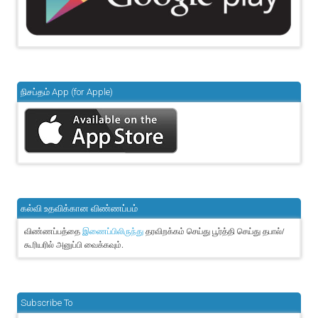
நிசப்தம் App (for Apple)
கல்வி உதவிக்கான விண்ணப்பம்
விண்ணப்பத்தை
தரவிறக்கம் செய்து பூர்த்தி செய்து தபால்/
இணைப்பிலிருந்து
கூரியரில் அனுப்பி வைக்கவும்.
Subscribe To