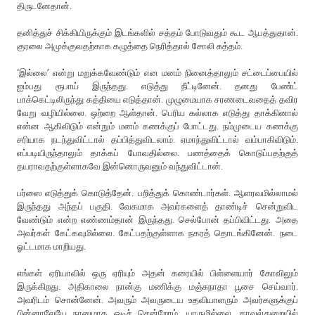
திருடனேதான்.
தனித்துச் சிக்கியிருக்கும் இடங்களில் சத்தம் போடுவதும் கூட ஆபத்துதான்.
குரலை அமுக்குவதற்காக கழுத்தை நெரித்தால் சோலி சுத்தம்.
‘இல்லை’ என்று மறுக்கவேண்டும் என மனம் நினைத்தாலும் சட்டைப்பையில்
ஐம்பது ரூபாய் இருந்தது. எடுத்து நீட்டினேன். தனது பேண்ட்
பாக்கெட்டிலிருந்து கத்தியை எடுத்தான். முழுமையாக சரணடைவதைத் தவிர
வேறு வழியில்லை. ஒற்றை ஆள்தான். பெரிய கல்லாக எடுத்து தாக்கினால்
என்ன ஆகிவிடும் என்றும் மனம் கணக்குப் போட்டது. நம்முடைய கணக்கு
சரியாக நடந்துவிட்டால் தப்பித்துவிடலாம். ஏமாந்துவிட்டால் வம்பாகிவிடும்.
எப்படியிருந்தாலும் தாக்கப் போவதில்லை. பணத்தைக் கொடுப்பதற்குத்
தயராவதற்குள்ளாகவே இன்னொருவனும் வந்துவிட்டான்.
பர்ஸை எடுத்துக் கொடுத்தேன். பறித்துக் கொண்டார்கள். ஆளரவமில்லாமல்
இருந்தது அந்தப் பகுதி. வேகமாக அவர்களைத் தாண்டிச் சென்றுவிட
வேண்டும் என்ற எண்ணம்தான் இருந்தது. செல்போன் தப்பிவிட்டது. அதை
அவர்கள் கேட்கவுமில்லை. கேட்பதற்குள்ளாக நகரத் தொடங்கினேன். நடை
ஓட்டமாக மாறியது.
எங்கள் ஏரியாவில் ஒரு ஏரியும் அதன் கரையில் பிள்ளையார் கோவிலும்
இருக்கிறது. அதிகாலை நான்கு மணிக்கு மஞ்சுநாதா பூசை செய்வார்.
அவரிடம் சொன்னேன். அவரும் அவருடைய உதவியாளரும் அவர்களுக்குப்
பின்னாலேயே நானுமாக ஓடிச் சென்றோம். யாருமில்லை. காவல்துறையில்