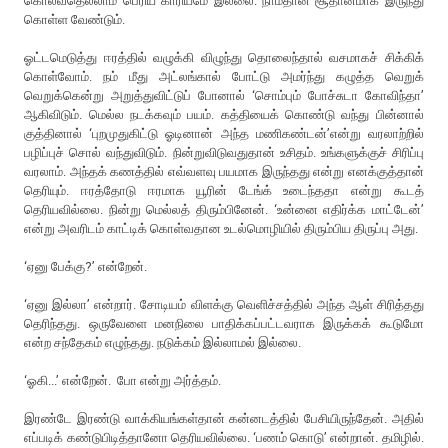
கொல்வதெல்லாம் பெரிய காரியமே இல்லை. நாம்தான் சூதானமாக இருந்து
கொள்ள வேண்டும்.
ஓட்டமெடுத்து ஈரத்தில் வழுக்கி விழுந்து தொலைந்தால் வசமாகச் சிக்கிக்
கொள்வோம். நம் மீது அட்லங்கால் போட்டு அமர்ந்து கழுத்த வெறுக்
வெறுக்கென்று அறுத்துவிட்டுப் போனால் ‘சொம்பும் போச்சுடா கோவிந்தா’
ஆகிவிடும். மெல்ல நடக்கவும் பயம். கத்தியைக் கொண்டு வந்து பின்னால்
குத்தினால் ‘புறமுதுகிட்டு ஓடினான் அந்த மணிகண்டன்’என்று வரலாற்றில்
பழிப்புச் சொல் வந்துவிடும். நின்றுவிடுவதுதான் உசிதம். உங்களுக்குச் சிரிப்பு
வரலாம். அந்தக் கணத்தில் எவ்வளவு பயமாக இருந்தது என்று எனக்குத்தான்
தெரியும். ஈரத்தோடு ஈரமாக யூரின் டேங்க் உடைந்ததா என்று கூடத்
தெரியவில்லை. நின்று மெல்லத் திரும்பினேன். ‘உன்னை எதிர்க்க மாட்டேன்’
என்று அவரிடம் காட்டிக் கொள்வதான உடல்மொழியில் திரும்பிய திருப்பு அது.
‘ஏனு பேக்கு?’ என்றேன்.
‘ஏனு இல்லா’ என்றார். சோடியம் விளக்கு வெளிச்சத்தில் அந்த ஆள் சிரித்தது
தெரிந்தது. ஒருவேளை மனநிலை பாதிக்கப்பட்டவராக இருக்கக் கூடுமோ
என்ற சந்தேகம் எழுந்தது. நடுக்கம் இல்லாமல் இல்லை.
‘ஓகி...’ என்றேன். போ என்று அர்த்தம்.
இரண்டே இரண்டு வாக்கியங்கள்தான் கன்னடத்தில் பேசியிருந்தேன். அதில்
எப்படிக் கண்டுபிடித்தானோ தெரியவில்லை. ‘பணம் கொடு’ என்றான். தமிழில்.