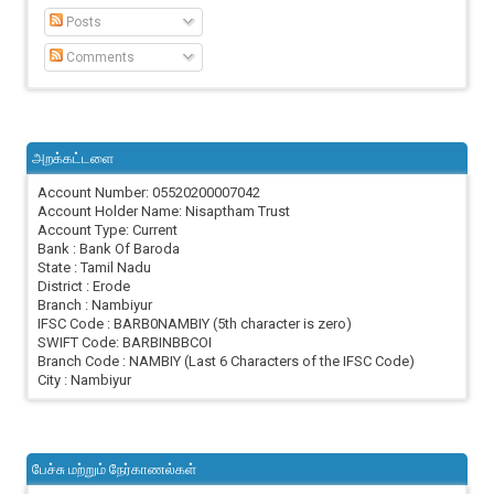
Posts
Comments
அறக்கட்டளை
Account Number: 05520200007042
Account Holder Name: Nisaptham Trust
Account Type: Current
Bank : Bank Of Baroda
State : Tamil Nadu
District : Erode
Branch : Nambiyur
IFSC Code : BARB0NAMBIY (5th character is zero)
SWIFT Code: BARBINBBCOI
Branch Code : NAMBIY (Last 6 Characters of the IFSC Code)
City : Nambiyur
பேச்சு மற்றும் நேர்காணல்கள்