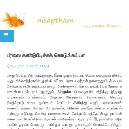
SKIP TO CONTENT
பர்ஸை கண்டுபிடிச்சுக் கொடுங்கய்யா
9/26/2017 09:22:00 AM
மழை பெய்து கொண்டிருந்தது. இரவு முழுவதுமாகப் பெய்த மழையின் மிச்சம்
அது. சிங்கசந்த்ராவில் இறங்கி வீட்டை அடைவதற்குள் நனைத்துவிடக் கூடிய
அளவுக்கு சற்றே வலுவான மழை. அதிகாலை நான்கரை மணி. வேக வேகமாக
நடைபோட்டால் நாய் துரத்தும். Singular. பெங்களூரில் வீதிக்கு இருபது
நாய்களைப் பார்க்கலாம். அதுவும் அத்துவான வேளைகளில் செருப்பு
நிலத்தோடு உரசும் ஒலியைக் கேட்டால் சிலிர்த்து எழும் அவைகளைச்
சமாளிப்பதற்குள் போதும் போதுமென்றாகிவிடும். குனிந்து கல்லை எடுத்தால்
அல்லது எடுப்பது போன்ற பாவனையைச் செய்தால் பத்தொன்பது நாய்கள்
காணாமல் போய்விடும். ஆனால் மீதமிருக்கும் ஒரு நாய் இருக்கிறதே- அது
மட்டும் ஓடியும் போகாது. பாய்ந்தும் வராது. குரைத்துக் கொண்டே நிற்கும்.