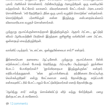
புகார் அளிக்கச் சொன்னார். அங்கேயிருந்து அழைத்தேன். ஒரு வண்டியில்
வந்தார்கள். பேட்ரோல் வாகனம். விவரங்களைக் கேட்டார்கள். அடையாளம்
சொன்னேன். ‘சரி தேடுறோம்..நீங்க ஒரு புகார் எழுதிக் கொடுங்க’ என்றார்கள்.
கொடுத்தேன். பர்ஸூக்குள் என்ன இருந்தது என்பதையெல்லாம்
விலாவாரியாக எழுதச் சொன்னார்கள்.
முந்நூறு ரூபாய்க்குள்ளாகத்தான் இருந்திருக்கும். ஆதார் அட்டை, ஓட்டுநர்
உரிமம் ஆகியவற்றின் பிரதிகள் இருந்தன. ஐசிஐசிஐ வங்கியின் பண அட்டை
ஒன்றையும் வைத்திருந்தேன்.
வாங்கிப் படித்தார். ‘கடனட்டை ஒன்னுமில்லையா சார்?’ என்றார்.
இல்லையென தலையை ஆட்டினேன். முந்நூறு ரூபாய்க்காக ரிஸ்க்
எடுக்கமாட்டார்கள் போலத் தெரிந்தது. அப்படியே பிடித்தாலும் தூக்கிலா
போடப் போகிறார்கள்? ‘ஜாக்கிரதையா இருந்துக்குங்க’ என்றார்.
எதிர்பார்த்ததுதான். ‘உங்க துப்பாக்கியைத் தர்றீங்களா..சேஃப்டிக்கு
வெச்சுக்குறேன்’ என்று கேட்கலாமா எனத் தோன்றியது. கடுப்பாகி
என்கவுண்ட்டரில் போட்டாலும் போட்டுவிடுவார்கள் எனத் தோன்றியது.
‘ஆயித்து சார்’ என்று சொல்லிவிட்டு வீடு வந்து சேர்ந்தேன். மழை
நின்றபாட்டைக் காணோம்.
12 comments