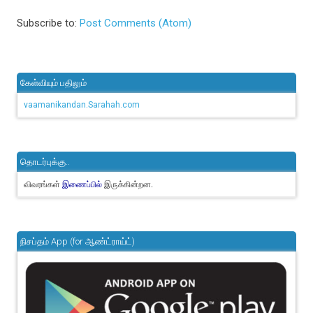
Subscribe to:
Post Comments (Atom)
கேள்வியும் பதிலும்
vaamanikandan.Sarahah.com
தொடர்புக்கு..
விவரங்கள்
இருக்கின்றன.
இணைப்பில்
நிசப்தம் App (for ஆண்ட்ராய்ட்)