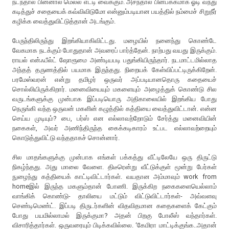
நடந்தால் பின்னால் மெல்ல எட்டி வைக்கும். அசந்தால் பின்பக்கமாக ஓடி வந்து
கடித்துச் சதையைக் கவ்விவிடுமோ என்னும்படியான பயத்தில் நம்மைச் சிறுநீர்
கழிக்க வைத்துவிட்டுத்தான் அடங்கும்.
பேருந்திலிருந்து இறங்கியாகிவிட்டது. மழையில் நனைந்து கொண்டே
வேகமாக நடக்கும் போதுதான் அவரைப் பார்த்தேன். நாற்பது வயது இருக்கும்.
ராயல் என்ஃபீல்ட் ஷோரூமை அண்டியபடி பதுங்கியிருந்தார். நடமாட்டமில்லாத
அந்தத் தருணத்தில் பயமாக இருந்தது. நிறையக் கேள்விப்பட்டிருக்கிறேன்.
பரமேஸ்வரன் என்று தமிழர் ஒருவர் அப்படியானதொரு கதையைச்
சொல்லியிருக்கிறார். மனைவியையும் மகளையும் அழைத்துக் கொண்டு சில
வருடங்களுக்கு முன்பாக இப்படியொரு அதிகாலையில் இறங்கிய போது
நெருங்கி வந்த ஒருவன் மகளின் கழுத்தில் கத்தியை வைத்துவிட்டான். என்ன
செய்ய முடியும்? பை, பர்ஸ் என எல்லாவற்றோடும் சேர்த்து மனைவியின்
நகைகள், அவர் அணிந்திருந்த கைக்கடிகாரம் உட்பட எல்லாவற்றையும்
கொடுத்துவிட்டு வந்ததாகச் சொன்னார்.
சில மாதங்களுக்கு முன்பாக எங்கள் பக்கத்து வீட்டிலேயே ஒரு திருட்டு
நிகழ்ந்தது. அது மாலை வேளை. திடீரென்று வீட்டுக்குள் மூன்று பேர்கள்
நுழைந்து கத்தியைக் காட்டிவிட்டார்கள். வயதான அம்மாவும் work from
homeஇல் இருந்த மகளும்தான் போணி. இருக்கிற நகைகளையெல்லாம்
வாங்கிக் கொண்டு- தாலியை மட்டும் விட்டுவிட்டார்கள்- அவ்வளவு
செண்டிமெண்ட். இப்படி திருடர்களின் விதவிதமான கதைகளைக் கேட்கும்
போது பயமில்லாமல் இருக்குமா? அதன் பிறகு போலீஸ் வந்தார்கள்.
விசாரித்தார்கள். ஒருவரையும் பிடிக்கவில்லை. ‘கேமிரா மாட்டிக்குங்க..அதான்