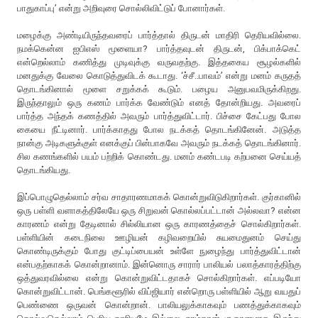
பாதுகாப்பு’ என்று அறிவுரை சொல்லிவிட்டுப் போனார்கள்.
மழைக்கு அண்டியிருந்தவரைப் பார்த்தால் திருடன் மாதிரி தெரியவில்லை.
நமக்கென்ன ஐபிஎஸ் மூளையா? பார்த்தவுடன் திருடன், பிக்பாக்கெட்
என்றெல்லாம் கணித்து முடிவுக்கு வருவதற்கு. இத்தகைய சூழல்களில்
மனதுக்கு வேலை கொடுத்துவிடக் கூடாது. ‘ச்சீ..பாவம்’ என்று மனம் கருதத்
தொடங்கினால் மூளை சறுக்கக் கூடும். பழைய அனுபவமிருக்கிறது.
இருந்தாலும் ஒரு கணம் பார்க்க வேண்டும் எனத் தோன்றியது. அவரைப்
பார்த்த அந்தக் கணத்தில் அவரும் பார்த்துவிட்டார். பிச்சை கேட்பது போல
கையை நீட்டினார். பார்க்காதது போல நடக்கத் தொடங்கினேன். அடுத்த
நான்கு அடிகளுக்குள் எனக்குப் பின்பாகவே அவரும் நடக்கத் தொடங்கினார்.
சில கணங்களில் பயம் பற்றிக் கொண்டது. மனம் கண்டபடி கற்பனை செய்யத்
தொடங்கியது.
இப்பொழுதெல்லாம் சர்வ சாதாரணமாகக் கொன்றுவிடுகிறார்கள். குர்கானில்
ஒரு பள்ளி வளாகத்திலேயே ஒரு சிறுவன் கொல்லப்பட்டான் அல்லவா? என்ன
காரணம் என்று தேடினால் சில்லியான ஒரு காரணத்தைச் சொல்கிறார்கள்.
பள்ளியின் கடைநிலை ஊழியன் கழிவறையில் சுயமைதுனம் செய்து
கொண்டிருக்கும் போது குட்டிப்பையன் உள்ளே நுழைந்து பார்த்துவிட்டான்
என்பதற்காகக் கொன்றானாம். இன்னொரு சாரார் பாலியல் பலாத்காரத்திற்கு
ஒத்துவரவில்லை என்று கொன்றுவிட்டதாகச் சொல்கிறார்கள். எப்படியோ
கொன்றுவிட்டான். பெங்களூரில் விப்ஜியார் என்றொரு பள்ளியில் ஆறு வயதுப்
பெண்ணை ஒருவன் கொன்றான். பாலியலுக்காகவும் பணத்துக்காகவும்