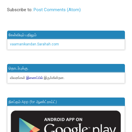
Subscribe to:
Post Comments (Atom)
கேள்வியும் பதிலும்
vaamanikandan.Sarahah.com
தொடர்புக்கு..
விவரங்கள்
இருக்கின்றன.
இணைப்பில்
நிசப்தம் App (for ஆண்ட்ராய்ட்)