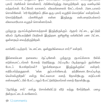
புகார் அளிக்கச் சொன்னார். அங்கேயிருந்து அழைத்தேன். ஒரு வண்டியில்
வந்தார்கள். பேட்ரோல் வாகனம். விவரங்களைக் கேட்டார்கள். அடையாளம்
சொன்னேன். ‘சரி தேடுறோம்..நீங்க ஒரு புகார் எழுதிக் கொடுங்க’ என்றார்கள்.
கொடுத்தேன். பர்ஸூக்குள் என்ன இருந்தது என்பதையெல்லாம்
விலாவாரியாக எழுதச் சொன்னார்கள்.
முந்நூறு ரூபாய்க்குள்ளாகத்தான் இருந்திருக்கும். ஆதார் அட்டை, ஓட்டுநர்
உரிமம் ஆகியவற்றின் பிரதிகள் இருந்தன. ஐசிஐசிஐ வங்கியின் பண அட்டை
ஒன்றையும் வைத்திருந்தேன்.
வாங்கிப் படித்தார். ‘கடனட்டை ஒன்னுமில்லையா சார்?’ என்றார்.
இல்லையென தலையை ஆட்டினேன். முந்நூறு ரூபாய்க்காக ரிஸ்க்
எடுக்கமாட்டார்கள் போலத் தெரிந்தது. அப்படியே பிடித்தாலும் தூக்கிலா
போடப் போகிறார்கள்? ‘ஜாக்கிரதையா இருந்துக்குங்க’ என்றார்.
எதிர்பார்த்ததுதான். ‘உங்க துப்பாக்கியைத் தர்றீங்களா..சேஃப்டிக்கு
வெச்சுக்குறேன்’ என்று கேட்கலாமா எனத் தோன்றியது. கடுப்பாகி
என்கவுண்ட்டரில் போட்டாலும் போட்டுவிடுவார்கள் எனத் தோன்றியது.
‘ஆயித்து சார்’ என்று சொல்லிவிட்டு வீடு வந்து சேர்ந்தேன். மழை
நின்றபாட்டைக் காணோம்.
12 comments