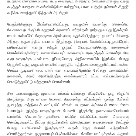
நடந்தால் பின்னால் மெல்ல எட்டி வைக்கும். அசந்தால் பின்பக்கமாக ஓடி வந்து
கடித்துச் சதையைக் கவ்விவிடுமோ என்னும்படியான பயத்தில் நம்மைச் சிறுநீர்
கழிக்க வைத்துவிட்டுத்தான் அடங்கும்.
பேருந்திலிருந்து இறங்கியாகிவிட்டது. மழையில் நனைந்து கொண்டே
வேகமாக நடக்கும் போதுதான் அவரைப் பார்த்தேன். நாற்பது வயது இருக்கும்.
ராயல் என்ஃபீல்ட் ஷோரூமை அண்டியபடி பதுங்கியிருந்தார். நடமாட்டமில்லாத
அந்தத் தருணத்தில் பயமாக இருந்தது. நிறையக் கேள்விப்பட்டிருக்கிறேன்.
பரமேஸ்வரன் என்று தமிழர் ஒருவர் அப்படியானதொரு கதையைச்
சொல்லியிருக்கிறார். மனைவியையும் மகளையும் அழைத்துக் கொண்டு சில
வருடங்களுக்கு முன்பாக இப்படியொரு அதிகாலையில் இறங்கிய போது
நெருங்கி வந்த ஒருவன் மகளின் கழுத்தில் கத்தியை வைத்துவிட்டான். என்ன
செய்ய முடியும்? பை, பர்ஸ் என எல்லாவற்றோடும் சேர்த்து மனைவியின்
நகைகள், அவர் அணிந்திருந்த கைக்கடிகாரம் உட்பட எல்லாவற்றையும்
கொடுத்துவிட்டு வந்ததாகச் சொன்னார்.
சில மாதங்களுக்கு முன்பாக எங்கள் பக்கத்து வீட்டிலேயே ஒரு திருட்டு
நிகழ்ந்தது. அது மாலை வேளை. திடீரென்று வீட்டுக்குள் மூன்று பேர்கள்
நுழைந்து கத்தியைக் காட்டிவிட்டார்கள். வயதான அம்மாவும் work from
homeஇல் இருந்த மகளும்தான் போணி. இருக்கிற நகைகளையெல்லாம்
வாங்கிக் கொண்டு- தாலியை மட்டும் விட்டுவிட்டார்கள்- அவ்வளவு
செண்டிமெண்ட். இப்படி திருடர்களின் விதவிதமான கதைகளைக் கேட்கும்
போது பயமில்லாமல் இருக்குமா? அதன் பிறகு போலீஸ் வந்தார்கள்.
விசாரித்தார்கள். ஒருவரையும் பிடிக்கவில்லை. ‘கேமிரா மாட்டிக்குங்க..அதான்