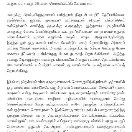
பாதுகாப்பு’ என்று அறிவுரை சொல்லிவிட்டுப் போனார்கள்.
மழைக்கு அண்டியிருந்தவரைப் பார்த்தால் திருடன் மாதிரி தெரியவில்லை.
நமக்கென்ன ஐபிஎஸ் மூளையா? பார்த்தவுடன் திருடன், பிக்பாக்கெட்
என்றெல்லாம் கணித்து முடிவுக்கு வருவதற்கு. இத்தகைய சூழல்களில்
மனதுக்கு வேலை கொடுத்துவிடக் கூடாது. ‘ச்சீ..பாவம்’ என்று மனம் கருதத்
தொடங்கினால் மூளை சறுக்கக் கூடும். பழைய அனுபவமிருக்கிறது.
இருந்தாலும் ஒரு கணம் பார்க்க வேண்டும் எனத் தோன்றியது. அவரைப்
பார்த்த அந்தக் கணத்தில் அவரும் பார்த்துவிட்டார். பிச்சை கேட்பது போல
கையை நீட்டினார். பார்க்காதது போல நடக்கத் தொடங்கினேன். அடுத்த
நான்கு அடிகளுக்குள் எனக்குப் பின்பாகவே அவரும் நடக்கத் தொடங்கினார்.
சில கணங்களில் பயம் பற்றிக் கொண்டது. மனம் கண்டபடி கற்பனை செய்யத்
தொடங்கியது.
இப்பொழுதெல்லாம் சர்வ சாதாரணமாகக் கொன்றுவிடுகிறார்கள். குர்கானில்
ஒரு பள்ளி வளாகத்திலேயே ஒரு சிறுவன் கொல்லப்பட்டான் அல்லவா? என்ன
காரணம் என்று தேடினால் சில்லியான ஒரு காரணத்தைச் சொல்கிறார்கள்.
பள்ளியின் கடைநிலை ஊழியன் கழிவறையில் சுயமைதுனம் செய்து
கொண்டிருக்கும் போது குட்டிப்பையன் உள்ளே நுழைந்து பார்த்துவிட்டான்
என்பதற்காகக் கொன்றானாம். இன்னொரு சாரார் பாலியல் பலாத்காரத்திற்கு
ஒத்துவரவில்லை என்று கொன்றுவிட்டதாகச் சொல்கிறார்கள். எப்படியோ
கொன்றுவிட்டான். பெங்களூரில் விப்ஜியார் என்றொரு பள்ளியில் ஆறு வயதுப்
பெண்ணை ஒருவன் கொன்றான். பாலியலுக்காகவும் பணத்துக்காகவும்