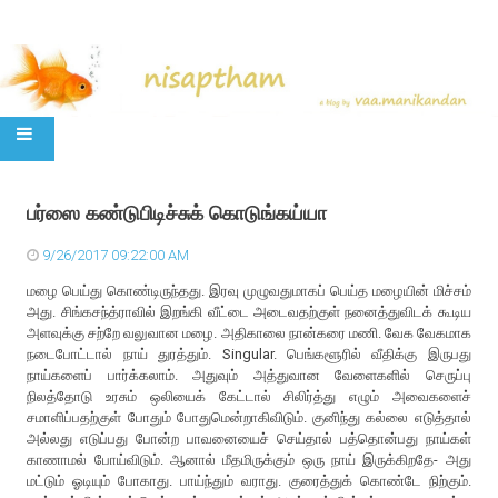
SKIP TO CONTENT
பர்ஸை கண்டுபிடிச்சுக் கொடுங்கய்யா
9/26/2017 09:22:00 AM
மழை பெய்து கொண்டிருந்தது. இரவு முழுவதுமாகப் பெய்த மழையின் மிச்சம்
அது. சிங்கசந்த்ராவில் இறங்கி வீட்டை அடைவதற்குள் நனைத்துவிடக் கூடிய
அளவுக்கு சற்றே வலுவான மழை. அதிகாலை நான்கரை மணி. வேக வேகமாக
நடைபோட்டால் நாய் துரத்தும். Singular. பெங்களூரில் வீதிக்கு இருபது
நாய்களைப் பார்க்கலாம். அதுவும் அத்துவான வேளைகளில் செருப்பு
நிலத்தோடு உரசும் ஒலியைக் கேட்டால் சிலிர்த்து எழும் அவைகளைச்
சமாளிப்பதற்குள் போதும் போதுமென்றாகிவிடும். குனிந்து கல்லை எடுத்தால்
அல்லது எடுப்பது போன்ற பாவனையைச் செய்தால் பத்தொன்பது நாய்கள்
காணாமல் போய்விடும். ஆனால் மீதமிருக்கும் ஒரு நாய் இருக்கிறதே- அது
மட்டும் ஓடியும் போகாது. பாய்ந்தும் வராது. குரைத்துக் கொண்டே நிற்கும்.