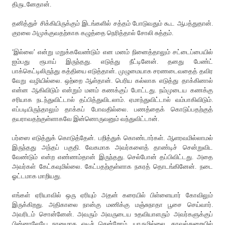
திருடனேதான்.
தனித்துச் சிக்கியிருக்கும் இடங்களில் சத்தம் போடுவதும் கூட ஆபத்துதான்.
குரலை அமுக்குவதற்காக கழுத்தை நெரித்தால் சோலி சுத்தம்.
‘இல்லை’ என்று மறுக்கவேண்டும் என மனம் நினைத்தாலும் சட்டைப்பையில்
ஐம்பது ரூபாய் இருந்தது. எடுத்து நீட்டினேன். தனது பேண்ட்
பாக்கெட்டிலிருந்து கத்தியை எடுத்தான். முழுமையாக சரணடைவதைத் தவிர
வேறு வழியில்லை. ஒற்றை ஆள்தான். பெரிய கல்லாக எடுத்து தாக்கினால்
என்ன ஆகிவிடும் என்றும் மனம் கணக்குப் போட்டது. நம்முடைய கணக்கு
சரியாக நடந்துவிட்டால் தப்பித்துவிடலாம். ஏமாந்துவிட்டால் வம்பாகிவிடும்.
எப்படியிருந்தாலும் தாக்கப் போவதில்லை. பணத்தைக் கொடுப்பதற்குத்
தயராவதற்குள்ளாகவே இன்னொருவனும் வந்துவிட்டான்.
பர்ஸை எடுத்துக் கொடுத்தேன். பறித்துக் கொண்டார்கள். ஆளரவமில்லாமல்
இருந்தது அந்தப் பகுதி. வேகமாக அவர்களைத் தாண்டிச் சென்றுவிட
வேண்டும் என்ற எண்ணம்தான் இருந்தது. செல்போன் தப்பிவிட்டது. அதை
அவர்கள் கேட்கவுமில்லை. கேட்பதற்குள்ளாக நகரத் தொடங்கினேன். நடை
ஓட்டமாக மாறியது.
எங்கள் ஏரியாவில் ஒரு ஏரியும் அதன் கரையில் பிள்ளையார் கோவிலும்
இருக்கிறது. அதிகாலை நான்கு மணிக்கு மஞ்சுநாதா பூசை செய்வார்.
அவரிடம் சொன்னேன். அவரும் அவருடைய உதவியாளரும் அவர்களுக்குப்
பின்னாலேயே நானுமாக ஓடிச் சென்றோம். யாருமில்லை. காவல்துறையில்