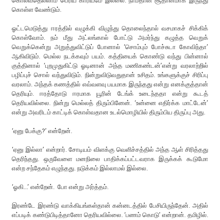
கொல்வதெல்லாம் பெரிய காரியமே இல்லை. நாம்தான் சூதானமாக இருந்து
கொள்ள வேண்டும்.
ஓட்டமெடுத்து ஈரத்தில் வழுக்கி விழுந்து தொலைந்தால் வசமாகச் சிக்கிக்
கொள்வோம். நம் மீது அட்லங்கால் போட்டு அமர்ந்து கழுத்த வெறுக்
வெறுக்கென்று அறுத்துவிட்டுப் போனால் ‘சொம்பும் போச்சுடா கோவிந்தா’
ஆகிவிடும். மெல்ல நடக்கவும் பயம். கத்தியைக் கொண்டு வந்து பின்னால்
குத்தினால் ‘புறமுதுகிட்டு ஓடினான் அந்த மணிகண்டன்’என்று வரலாற்றில்
பழிப்புச் சொல் வந்துவிடும். நின்றுவிடுவதுதான் உசிதம். உங்களுக்குச் சிரிப்பு
வரலாம். அந்தக் கணத்தில் எவ்வளவு பயமாக இருந்தது என்று எனக்குத்தான்
தெரியும். ஈரத்தோடு ஈரமாக யூரின் டேங்க் உடைந்ததா என்று கூடத்
தெரியவில்லை. நின்று மெல்லத் திரும்பினேன். ‘உன்னை எதிர்க்க மாட்டேன்’
என்று அவரிடம் காட்டிக் கொள்வதான உடல்மொழியில் திரும்பிய திருப்பு அது.
‘ஏனு பேக்கு?’ என்றேன்.
‘ஏனு இல்லா’ என்றார். சோடியம் விளக்கு வெளிச்சத்தில் அந்த ஆள் சிரித்தது
தெரிந்தது. ஒருவேளை மனநிலை பாதிக்கப்பட்டவராக இருக்கக் கூடுமோ
என்ற சந்தேகம் எழுந்தது. நடுக்கம் இல்லாமல் இல்லை.
‘ஓகி...’ என்றேன். போ என்று அர்த்தம்.
இரண்டே இரண்டு வாக்கியங்கள்தான் கன்னடத்தில் பேசியிருந்தேன். அதில்
எப்படிக் கண்டுபிடித்தானோ தெரியவில்லை. ‘பணம் கொடு’ என்றான். தமிழில்.