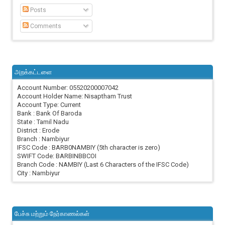
Posts
Comments
அறக்கட்டளை
Account Number: 05520200007042
Account Holder Name: Nisaptham Trust
Account Type: Current
Bank : Bank Of Baroda
State : Tamil Nadu
District : Erode
Branch : Nambiyur
IFSC Code : BARB0NAMBIY (5th character is zero)
SWIFT Code: BARBINBBCOI
Branch Code : NAMBIY (Last 6 Characters of the IFSC Code)
City : Nambiyur
பேச்சு மற்றும் நேர்காணல்கள்