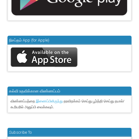
நிசப்தம் App (for Apple)
கல்வி உதவிக்கான விண்ணப்பம்
விண்ணப்பத்தை
தரவிறக்கம் செய்து பூர்த்தி செய்து தபால்/
இணைப்பிலிருந்து
கூரியரில் அனுப்பி வைக்கவும்.
Subscribe To