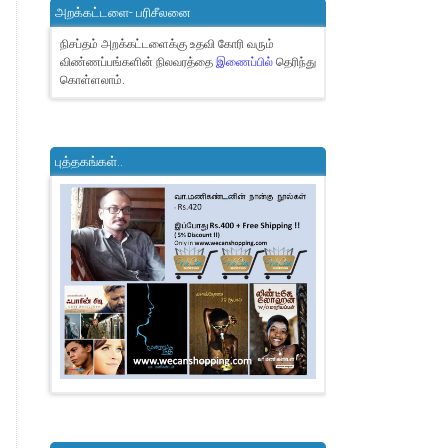
அறக்கட்டளை- பரிசீலனை
நிசப்தம் அறக்கட்டளைக்கு உதவி கோரி வரும்
விண்ணப்பங்களின் நிலவரத்தை
இணைப்பில்
தெரிந்து
கொள்ளலாம்.
புத்தகங்கள்..