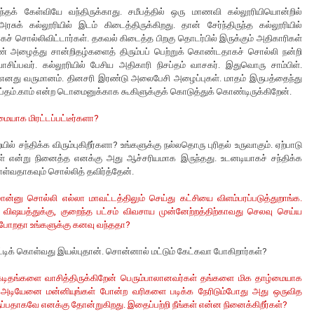
ந்தக் கேள்வியே வந்திருக்காது. சமீபத்தில் ஒரு மாணவி கல்லூரியியொன்றில்
சுக் கல்லூரியில் இடம் கிடைத்திருக்கிறது. தான் சேர்ந்திருந்த கல்லூரியில்
ச் சொல்லிவிட்டார்கள். தகவல் கிடைத்த பிறகு தொடர்பில் இருக்கும் அதிகாரிகள்
் அழைத்து சான்றிதழ்களைத் திரும்பப் பெற்றுக் கொண்டதாகச் சொல்லி நன்றி
ாசிப்பவர். கல்லூரியில் பேசிய அதிகாரி நிசப்தம் வாசகர். இதுவொரு சாம்பிள்.
 எனது வருமானம். தினசரி இரண்டு அலைபேசி அழைப்புகள். மாதம் இருபத்தைந்து
சப்தம்.காம் என்ற டொமைனுக்காக கூகிளுக்குக் கொடுத்துக் கொண்டிருக்கிறேன்.
ையாக மிரட்டப்பட்டீர்களா?
் சந்திக்க விரும்புகிறீர்களா? உங்களுக்கு நல்லதொரு புரிதல் உருவாகும். ஏற்பாடு
்கள் என்று நினைத்த எனக்கு அது ஆச்சரியமாக இருந்தது. உடனடியாகச் சந்திக்க
ொள்வதாகவும் சொல்லித் தவிர்த்தேன்.
ான்னு சொல்லி எல்லா மாவட்டத்திலும் செய்து கட்சியை விளம்பரப்படுத்துறாங்க.
விஷயத்துக்கு, குறைந்த பட்சம் விவசாய முன்னேற்றத்திற்காவது செலவு செய்ய
்போறதா உங்களுக்கு கனவு வந்ததா?
டிக் கொள்வது இயல்புதான். சொன்னால் மட்டும் கேட்கவா போகிறார்கள்?
 கடிதங்களை வாசித்திருக்கிறேன் பெரும்பாலானவர்கள் தங்களை மிக தாழ்மையாக
் அடியேனை மன்னியுங்கள் போன்ற வரிகளை படிக்க நேரிடும்போது அது ஒருவித
பதாகவே எனக்கு தோன்றுகிறது. இதைப்பற்றி நீங்கள் என்ன நினைக்கிறீர்கள்?