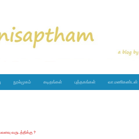
ு
நூல்முகம்
கடிதங்கள்
புத்தகங்கள்
வா.மணிகண்டன்
்வளவு வருடத்திக்கு ?