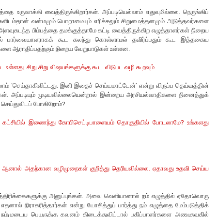
்தை உருவாக்கி வைத்திருக்கிறார்கள். அப்படியெல்லாம் எதுவுமில்லை. நெருங்கிப்
்களிடம்தான் வன்மமும் பொறாமையும் எரிச்சலும் சிறுமைத்தனமும் அடுத்தவர்களை
ய அளவுகடந்த பிம்பத்தை தமக்குத்தாமே கட்டி வைத்திருக்கிற எழுத்தாளர்கள் நிறைய
ில் பார்வையாளராகக் கூட கலந்து கொள்ளாமல் தவிர்ப்பதும் கூட இத்தகைய
களை ஆராதிப்பதற்கும் நிறைய வேறுபாடுகள் உள்ளன.
உள்ளது. சிறு சிறு விஷயங்களுக்கு கூட. விடுபட வழி கூறவும்.
ம் ‘செய்தாகிவிட்டது. இனி இதைச் செய்யமாட்டேன்’ என்று விருப்ப தெய்வத்தின்
ுங்கள். அப்படியும் முடியவில்லையென்றால் இன்றைய அரசியல்வாதிகளை நினைத்துக்
செய்துவிடப் போகிறோம்?
ு கட்சியில் இணைந்து கோபிசெட்டிபாளையம் தொகுதியில் போடலாமே? உங்களது
். ஆனால் அதற்கான வழிமுறைகள் குறித்து தெரியவில்லை. ஏதாவது உதவி செய்ய
பத்திரிக்கைகளுக்கு அனுப்புங்கள். அவை வெளியானால் நம் எழுத்தில் ஏதோவொரு
எதனால் நிராகரித்தார்கள் என்று யோசித்துப் பார்த்து நம் எழுத்தை மேம்படுத்திக்
 நம்முடைய பெயருக்கு கவனம் கிடைத்துவிட்டால் பதிப்பாளர்களை அணுகுவதில்