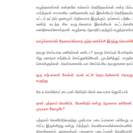
எழுத்தாளர்கள் என்றாலே எல்லாம் தெரிந்தவர்கள் என்ற பிம்பத
பார்த்தால் சாமானிய மனிதரைவிடவும் இலக்கியம் தெரிந்தவர
மட்டம் தட்டும் குணமும் அதிகமாக இருக்கும். தம்மைப் பற்றி
உண்டு. கடந்த சில வருடங்களாக இலக்கியக் கூட்டங்கள
மனநிலையினால்தான். எழுத்தை ஆராதிப்பதற்கும் எழுத்தாளர்
வாழ்க்கையில் தேவையில்லாத குற்ற உணர்ச்சி இருந்து கொண்டே 
தவறு செய்யாத மனிதர்கள் உண்டா? தவறு செய்யும் போதெல்லா
மீது மனதார சத்தியம் செய்துவிடுவேன். முயற்சித்துப் பார
கொள்ளுங்கள். அவர்களைவிடவா மிகப்பெரிய தவறுகளை நாம் 
ஒரு கற்பனைக் கேள்வி. கமல் கட்சி தொடங்கினால் அவரத
கருத்து.
கே.ஏ.செங்கோட்டையன் மீண்டும் மிகச் சுலபமாக ஜெயிப்பார்.
நான் புத்தகம் வெளியிட வேண்டும் என்று ஆவலாக உள்ளேன
முடியுமா தோழரே?
புத்தகம் வெளியிடுவதற்கு முன்பாக படைப்புகளை பல்வேறு 
ஈர்ப்பு இருக்கிறது என்று அர்த்தம். வெளியாகவில்லையெனில் 
கொள்ளலாம். ஓரளவுக்குப் பரவலாக படைப்புகள் வெளியாகி