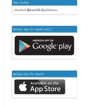
தொடர்புக்கு..
விவரங்கள்
இருக்கின்றன.
இணைப்பில்
நிசப்தம் App (for ஆண்ட்ராய்ட்)
நிசப்தம் App (for Apple)