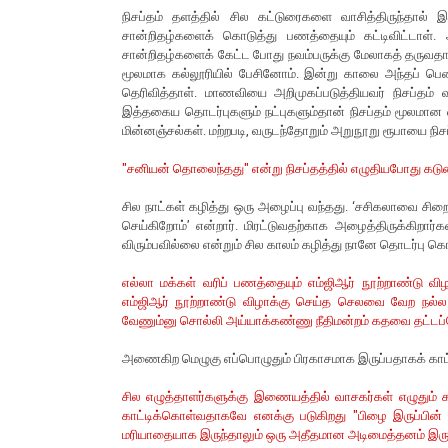
நிசப்தம் தளத்தில் சில கட்டுரைகளை வாசித்திருந்தால் இ
சான்றிதழ்களைக் கொடுத்து பணத்தையும் கட்டிவிட்டாள். அர
சான்றிதழ்களைக் கேட்ட போது நவம்பருக்கு மேலாகத் தருவதாக
மூலமாக கல்லூரியில் பேசினோம். இன்று காலை அந்தப் பெண
தெரிவித்தாள். மாணவியை அறிமுகப்படுத்தியவர் நிசப்தம் வ
இத்தகைய தொடர்புகளும் நட்புகளும்தான் நிசப்தம் மூலமான
மின்னஞ்சல்கள். மற்றபடி, வருடந்தோறும் அறுநூறு ரூபாயை நி
"சனியன் தொலைந்தது" என்று நிசப்தத்தில் எழுதியபோது கடும
சில நாட்கள் கழித்து ஒரு அழைப்பு வந்தது. ‘சசிகலாவை சிறையில
செய்கிறோம்’ என்றார். மிரட்டுவதற்காக அழைத்திருக்கிறார
விரும்பவில்லை என்றும் சில காலம் கழித்து நானே தொடர்பு க
எல்லா மக்கள் வரிப் பணத்தையும் எம்ஜிஆர் நூற்றாண்டு விழ
எம்ஜிஆர் நூற்றாண்டு விழாக்கு செய்த செலவை வேற நல்ல 
வேணும்னு சொல்லி அய்யாக்கண்ணு நீதிமன்றம் கதவை தட்டப
அணைகிற மெழுகு எப்பொழுதும் பிரகாசமாக இருப்பதாகக் காட்
சில எழுத்தாளர்களுக்கு இணையத்தில் வாசகர்கள் எழுதும்
காட்டிக்கொள்வதாகவே எனக்கு படுகிறது "பிழை இருப்பின
மரியாதையாக இருந்தாலும் ஒரு அதீதமான அடிமைத்தனம் இருப்