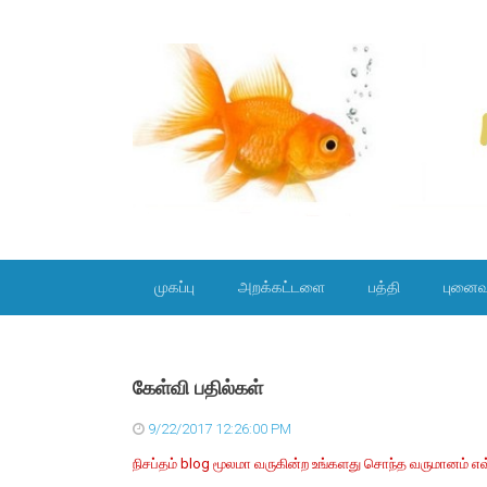
SKIP TO CONTENT
முகப்பு
அறக்கட்டளை
பத்தி
புனைவ
கேள்வி பதில்கள்
9/22/2017 12:26:00 PM
நிசப்தம் blog மூலமா வருகின்ற உங்களது சொந்த வருமானம் எவ