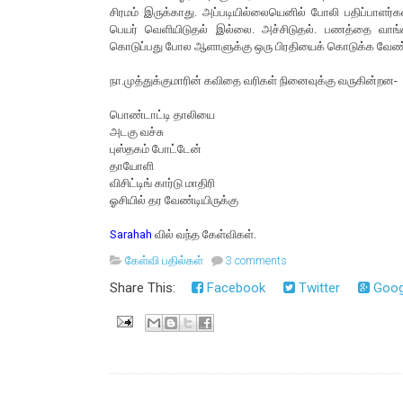
சிரமம் இருக்காது. அப்படியில்லையெனில் போலி பதிப்பாளர்கள
பெயர் வெளியிடுதல் இல்லை. அச்சிடுதல். பணத்தை வாங்கி
கொடுப்பது போல ஆளாளுக்கு ஒரு பிரதியைக் கொடுக்க வேண்
நா.முத்துக்குமாரின் கவிதை வரிகள் நினைவுக்கு வருகின்றன-
பொண்டாட்டி தாலியை
அடகு வச்சு
புஸ்தகம் போட்டேன்
தாயோளி
விசிட்டிங் கார்டு மாதிரி
ஓசியில் தர வேண்டியிருக்கு
Sarahah
வில் வந்த கேள்விகள்.
கேள்வி பதில்கள்
3 comments
Share This:
Facebook
Twitter
Goog