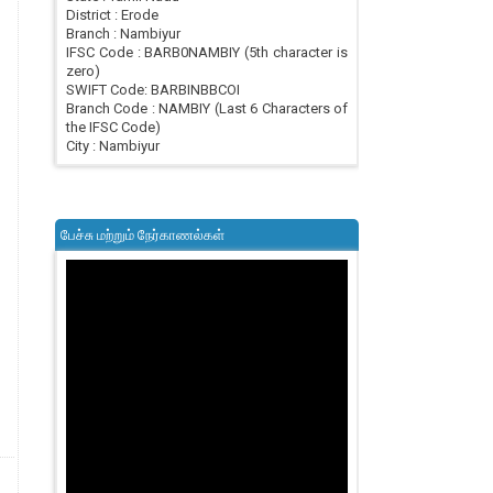
District : Erode
Branch : Nambiyur
IFSC Code : BARB0NAMBIY (5th character is
zero)
SWIFT Code: BARBINBBCOI
Branch Code : NAMBIY (Last 6 Characters of
the IFSC Code)
City : Nambiyur
பேச்சு மற்றும் நேர்காணல்கள்