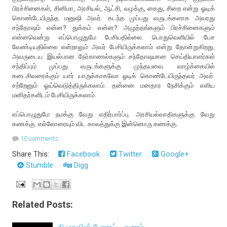
பிரச்சினைகள், சினிமா, அரசியல், ஆட்சி, வழக்கு, கைது, சிறை என்று ஓடிக்
கொண்டேயிருந்த மனுஷி அவர். கடந்த முப்பது வருடங்களாக அவரது
சந்தோஷம் என்ன? துக்கம் என்ன? அழுத்தங்களும் பிரச்சினைகளும்
என்னவென்று எப்பொழுதுமே பேசியதில்லை. பொதுவெளியில் பேச
வேண்டியதில்லை என்றாலும் அவர் பேசியிருக்கலாம் என்று தோன்றுகிறது.
அவருடைய இயல்பான நேர்காணல்களும் சந்தோஷமான செய்தியாளர்கள்
சந்திப்பும் முப்பது வருடங்களுக்கு முந்தயவை. வாழ்க்கையில்
கடைசிவரைக்கும் யார் யாருக்காகவோ ஓடிக் கொண்டேயிருந்தவர் அவர்.
சற்றேனும் ஓய்வெடுத்திருக்கலாம். தன்னை மனதார நேசிக்கும் எளிய
மனிதர்களிடம் பேசியிருக்கலாம்.
எப்பொழுதுமே நமக்கு வேறு எதிர்பார்ப்பு. அரசியல்வாதிகளுக்கு வேறு
கணக்கு. எல்லோரையும் விட காலத்துக்கு இன்னொரு கணக்கு.
10 comments
Share This:
Facebook
Twitter
Google+
Stumble
Digg
Related Posts: