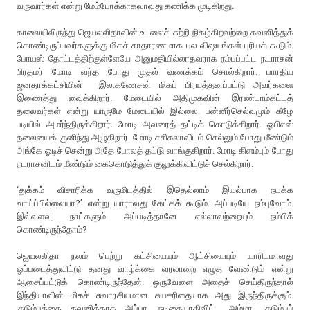
வருவார்கள் என்று மேம்போக்காகவாவது கணிக்க முடிகிறது.
காலையிலிருந்து ஜெயலலிதாவின் உடலைச் சுற்றி நிகழ்கிறவற்றை கவனித்துக்
கொண்டிருப்பவர்களுக்கு மிகச் சாதாரணமாக பல விஷயங்கள் புரியக் கூடும்.
போயஸ் தோட்டத்திற்குள்ளேயே அனுமதியில்லாதவராக நம்பப்பட்ட நடராசன்
பிரதமர் மோடி வந்த போது முதல் வணக்கம் சொல்கிறார். பாரதிய
ஜனதாக்கட்சியின் இல.கணேசன் மிகப் பிரயத்தனப்பட்டு அவர்களை
இணைத்து வைக்கிறார். மேடையில் அதிமுகவின் இரண்டாம்கட்டத்
தலைவர்கள் என்று யாருமே மேடையில் இல்லை. பன்னீர்செல்வமும் கீழே
படியில் அமர்ந்திருக்கிறார். மோடி அவரைத் தட்டிக் கொடுக்கிறார். ஓபிஎஸ்
தலையைக் குனிந்து அழுகிறார். மோடி சசிகலாவிடம் செல்லும் போது மீண்டும்
அங்கே ஓடிச் சென்று அதே போலத் தட்டு வாங்குகிறார். மோடி கிளம்பும் போது
நடராசனிடம் மீண்டும் கைகொடுத்துக் குலுக்கிவிட்டுச் செல்கிறார்.
‘துக்கம் விசாரிக்க வருமிடத்தில் இதெல்லாம் இயல்பாக நடக்க
வாய்ப்பில்லையா?’ என்று யாராவது கேட்கக் கூடும். அப்படியே நம்புவோம்.
இவ்வளவு நாட்களும் அப்படித்தானே எல்லாவற்றையும் நம்பிக்
கொண்டிருந்தோம்?
ஜெயலலிதா நலம் பெற்று கட்சியையும் ஆட்சியையும் யாரிடமாவது
ஒப்படைத்துவிட்டு தனது வாழ்க்கை வரலாறை எழுத வேண்டும் என்று
ஆசைப்பட்டுக் கொண்டிருந்தேன். ஒருவேளை அதைச் செய்திருந்தால்
இந்தியாவின் மிகச் சுவாரசியமான சுயசரிதையாக அது இருந்திருக்கும்.
குடும்பத்தை கவனிக்காத அப்பா, நடிகையாகிவிட்ட அம்மா, குடும்பப்