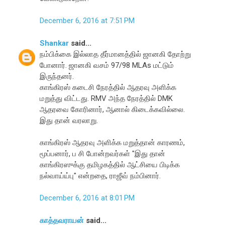
December 6, 2016 at 7:51 PM
Shankar
said...
நம்பிக்கை இல்லாத தீர்மானத்தில் ஜானகி தோற்று
போனார். ஜானகி வசம் 97/98 MLAs மட்டும்
இருந்தனர்.
காங்கிரஸ் கடைசி நேரத்தில் ஆதரவு அளிக்க
மறுத்து விட்டது. RMV அந்த நேரத்தில் DMK
ஆதரவை கோரினார், ஆனால் கிடைக்கவில்லை.
இது தான் வரலாறு.
காங்கிரஸ் ஆதரவு அளிக்க மறுத்தான் காரணம்,
மூப்பனார், ப சி போன்றவர்கள் "இது தான்
காங்கிரஸுக்கு தமிழகத்தில் ஆட்சியை பிடிக்க
நல்வாய்ய்பு" என்றதை, ராஜீவ் நம்பினார்.
December 6, 2016 at 8:01 PM
காத்தவராயன்
said...