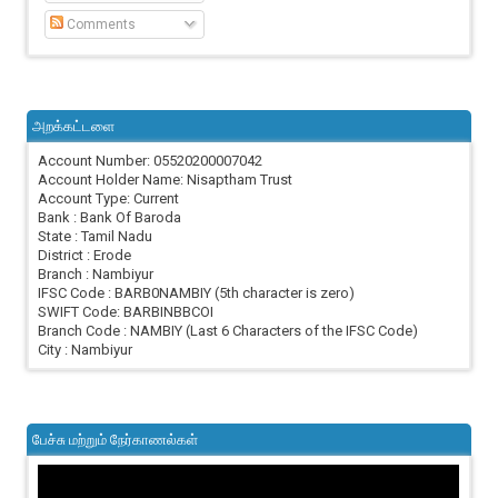
Comments
அறக்கட்டளை
Account Number: 05520200007042
Account Holder Name: Nisaptham Trust
Account Type: Current
Bank : Bank Of Baroda
State : Tamil Nadu
District : Erode
Branch : Nambiyur
IFSC Code : BARB0NAMBIY (5th character is zero)
SWIFT Code: BARBINBBCOI
Branch Code : NAMBIY (Last 6 Characters of the IFSC Code)
City : Nambiyur
பேச்சு மற்றும் நேர்காணல்கள்