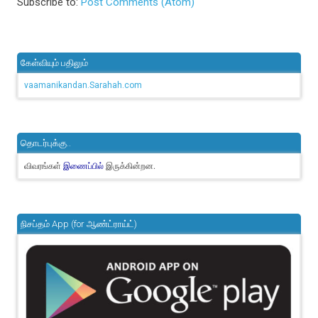
Subscribe to:
Post Comments (Atom)
கேள்வியும் பதிலும்
vaamanikandan.Sarahah.com
தொடர்புக்கு..
விவரங்கள்
இருக்கின்றன.
இணைப்பில்
நிசப்தம் App (for ஆண்ட்ராய்ட்)