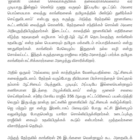
‘ஜானகி மக்கள் செல்வாக்குமிக்க தலைவராகவெல்லாம் வர
முடியாது..இன்னும் ரெண்டு மூணு வருஷம் இப்படியே ஓடட்டும். அவரை
பொம்மையாக வைத்து காங்கிரஸைக் தமிழகத்தில் மீண்டும் துளிர்க்கச்
செய்துவிடலாம்’ என்பது ஒரு கருத்து. அடுத்த தேர்தலில் ஜானகியை
கூட்டணியில் வைத்துக் கொண்டே தேர்தலைச் சந்திக்கச் சொல்லி அவரை
அறிவுறுத்தியிருந்தார்கள். இடைப்பட்ட காலத்தில் ஜானகியின் எதிரிகளை
வீழ்த்த உதவுவதன் வழியாக ‘எம்.ஜி.ஆர் ஆட்சி தொடர்வதற்கு காங்கிரஸ்
உதவியது’ என்ற நல்ல பெயரையும் தமிழக மக்களிடம் சம்பாதிக்கலாம் என்று
ஊதுகிறார்கள். காங்கிரஸ் மேலெழும்ப இதுதான் நல்ல வழி என்று
சொல்லப்பட்ட இந்தக் கருத்தானது ராஜீவை சற்றே அசைத்துப் பார்க்க தமிழக
காங்கிரஸ் கட்சிக்காரர்களை அழைத்து விசாரிக்கிறார்.
அதில் ஒருவர் ‘அவ்வளவு நாள் காத்திருக்க வேண்டியதில்லை. ஆட்சியைக்
கலைத்துவிடலாம். தேர்தல் வரும்போது தீவிரமான பிரச்சாரத்தைச் செய்தால்
நம்மால் ஆட்சியைப் பிடித்துவிட முடியும்; அப்படியே இல்லையென்றாலும்
கணிசமான இடத்தை அமுக்கிவிடலாம்’ என்று மூளைச் சலவை
செய்கிறார்கள். சற்றே பிசகிய ராஜீவ் 356 ஆவது சட்டப்பிரிவைப் பயன்படுத்தி
வெறும் இருபத்து நான்கு நாட்களில் ஜானகியின் ஆட்சியைக் கவிழ்க்கிறார்.
ஜெ மற்றும் ஜா என்று இரண்டாகப் பிளவுபடும் போது கட்சி இன்னமும்
வலுவிழந்து போகுமென்று யாரோ சொல்லியிருக்கிறார்கள். உடைப்புக்கு
ராஜீவின் கையும் உதவியிருக்கக் கூடும் என்பார்கள். மூத்தவர்களை
விசாரித்தால் தெரியும்.
அந்தத் தேர்தலில் காங்கிரஸ் 26 இடங்களை வென்றாலும் கூட அதைவிடக்