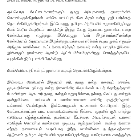
இனி நடக்கப்போவதுதான் அரசியல் விளையாட்டு.
ஒவ்வொரு வேட்டைக்காரர்களும் தமது அம்புகளைத் தயாராக்கிக்
கொண்டிருக்கிறார்கள். எங்கே வாய்ப்புக் கிடைக்கும் என்று குறி பார்க்கத்
தொடங்கியிருக்கிறார்கள். இப்பொழுது தமிழக அரசியலில் உருவாகியிருப்பது
மிகப் பெரிய வெற்றிடம். எம்.ஜி.ஆர் இறந்த போது ஜெயாவா ஜானகியா என்ற
கேள்வியாவது எழுந்தது. இப்பொழுது ‘யார் இருக்காங்க?’என்கிற
கேள்விதான் பிரதானமாக இருக்கிறது. மக்களை ஈர்க்கக் கூடிய முகம் எதுவும்
அதிமுக வசமில்லை. கூட்டத்தை ஈர்க்கும் தலைவர் என்று யாருமே இல்லை.
இன்னமும் நான்கரை ஆண்டு ஆட்சி மிச்சமிருக்கிறது. சொத்துக்குவிப்பு
வழக்கின் தீர்ப்பு பாக்கியிருக்கிறது.
மிகப்பெரிய புதிர்கள் நம் முன்பாக சுழலத் தொடங்கியிருக்கின்றன.
இன்றைய அரசியலில் இதுதான் சரி, தவறு என்று எதையும் சொல்ல
முடிவதில்லை. நல்லது என்று நினைக்கிற விஷயங்கள் கூடத் தோற்றுத்தான்
போகின்றன. ஆக, சரி தவறு என்றும் எதுவுமில்லை; நல்லது கெட்டது என்றும்
ஒன்றுமில்லை. வல்லவன் x பலவீனமானவன் என்கிற சூத்திரம்தான்.
வல்லவன் வெல்கிறான். இன்னொருவன் காணாமல் போகிறான். இந்த
வேட்டைக்காட்டில் பாவ புண்ணியமெல்லாம் இல்லை. முதலில் குறி பார்த்து
எதிரியை வீழ்த்துவார்கள். தமக்கான இடத்தை அடைந்தவுடன் வாளை
எடுத்துக் கொண்டு கண்களை மூடியபடி சுழற்றுவார்கள். தமக்கு நிகராக
எந்தத் தலையையும் உயரவிடாத இந்த வாள்வீச்சை நடத்துவதற்கான
ஆடுகளம் தமிழக அரசியலில் உருவாகியிருக்கிறது. யாரெல்லாம் களத்துக்கு