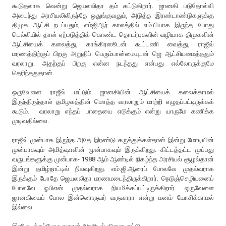
கூடுதலாக வென்று ஜெயலலிதா தம் கட்டுகிறார். ஜானகி படுதோல்வி
அடைந்து அரசியலிலிருந்தே ஒதுங்குவதும், அடுத்த இரண்டாண்டுகளுக்கு
திமுக ஆட்சி நடப்பதும், எம்ஜிஆர் காலத்தில் எம்.பியாக இருந்த போது
டெல்லியில் தான் ஏற்படுத்திக் கொண்ட தொடர்புகளின் வழியாக திமுகவின்
ஆட்சியைக் கலைத்து, காங்கிரஸூடன் கூட்டணி வைத்து, ராஜீவ்
மரணத்திற்குப் பிறகு அறுதிப் பெரும்பான்மையுடன் ஜெ ஆட்சியமைத்ததும்
வரலாறு. அதற்குப் பிறகு என்ன நடந்தது என்பது எல்லோருக்குமே
தெரிந்ததுதான்.
ஒருவேளை ராஜீவ் மட்டும் ஜானகியின் ஆட்சியைக் கலைக்காமல்
இருந்திருந்தால் தமிழகத்தின் மொத்த வரலாறும் மாற்றி எழுதப்பட்டிருக்கக்
கூடும். வரலாறு எந்தப் பாதையை எடுக்கும் என்று யாருமே கணிக்க
முடிவதில்லை.
ராஜீவ் முன்பாக இருந்த அதே இரண்டு கருத்துக்கள்தான் இன்று மோடியின்
முன்பாகவும் அமித்ஷாவின் முன்பாகவும் இருக்கிறது. கிட்டத்தட்ட முப்பது
வருடங்களுக்கு முன்பாக- 1988 ஆம் ஆண்டில் நிகழ்ந்த அரசியல் சூழல்தான்
இன்று தமிழ்நாட்டில் நிலவுகிறது. எம்.ஜி.ஆரைப் போலவே முதல்வராக
இருக்கும் போதே ஜெயலலிதா மரணமடைந்திருக்கிறார். நெடுஞ்செழியனைப்
போலவே ஓபிஎஸ் முதல்வராக நியமிக்கப்பட்டிருக்கிறார். ஒருவேளை
ஜானகியைப் போல இன்னொருவர் வருவாரா என்று மனம் யோசிக்காமல்
இல்லை.