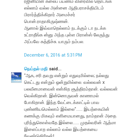
ரஜினியின் கலைப் பயணம் விரைவில் தொடங்க
எல்லாம் வல்ல அன்னை ஆதிபராசக்தியிடம்
பிரார்த்திக்கிறார் அமைச்சர்
பொன்.ராதாகிருஷ்ணன்.
ஆனால் இவ்வாறெல்லாம் நடக்கும் டா நடக்க
உட்ராதீங்க ன்னு அந்த புள்ள பிரான்ஸ் லேருந்து
அப்பவே கத்திச்சு. யாரும் நம்பல.
December 6, 2016 at 5:31 PM
நெய்தல் மதி
said...
"ஆக, சரி தவறு என்றும் எதுவுமில்லை; நல்லது
கெட்டது என்றும் ஒன்றுமில்லை. வல்லவன் x
பலவீனமானவன் என்கிற சூத்திரம்தான். வல்லவன்
வெல்கிறான். இன்னொருவன் காணாமல்
போகிறான். இந்த வேட்டைக்காட்டில் பாவ
புண்ணியமெல்லாம் இல்லை"....... இயற்கையின்
கணக்கு மிகவும் எளிமையானது, நாம்தான் அதை
புரிந்துகொள்வதே இல்லை....... முதல்வரின் ஆத்மா
இளைப்பாற எல்லாம் வல்ல இயற்கையை
வேண்டுகிறேன்!